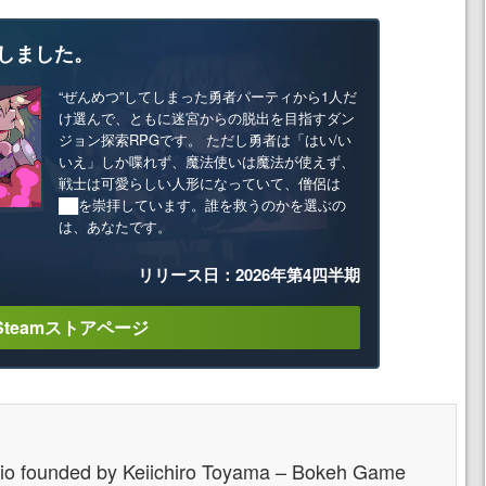
しました。
“ぜんめつ”してしまった勇者パーティから1人だ
け選んで、ともに迷宮からの脱出を目指すダン
ジョン探索RPGです。 ただし勇者は「はい/い
いえ」しか喋れず、魔法使いは魔法が使えず、
戦士は可愛らしい人形になっていて、僧侶は
██を崇拝しています。誰を救うのかを選ぶの
は、あなたです。
リリース日：2026年第4四半期
Steamストアページ
dio founded by Keiichiro Toyama – Bokeh Game