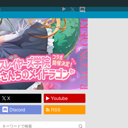
5
X
Youtube
Discord
RSS