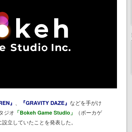
、
などを手がけ
REN』
『GRAVITY DAZE』
タジオ
（ボーカゲ
「Bokeh Game Studio」
日に設立していたことを発表した。