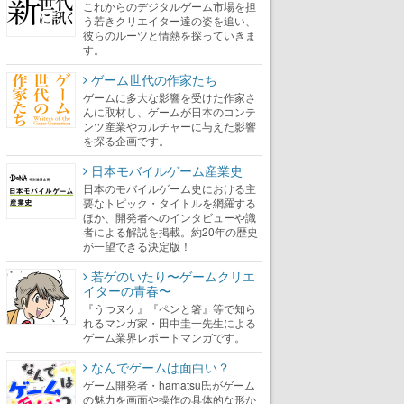
これからのデジタルゲーム市場を担
う若きクリエイター達の姿を追い、
彼らのルーツと情熱を探っていきま
す。
ゲーム世代の作家たち
ゲームに多大な影響を受けた作家さ
んに取材し、ゲームが日本のコンテ
ンツ産業やカルチャーに与えた影響
を探る企画です。
日本モバイルゲーム産業史
日本のモバイルゲーム史における主
要なトピック・タイトルを網羅する
ほか、開発者へのインタビューや識
者による解説を掲載。約20年の歴史
が一望できる決定版！
若ゲのいたり〜ゲームクリエ
イターの青春〜
『うつヌケ』『ペンと箸』等で知ら
れるマンガ家・田中圭一先生による
ゲーム業界レポートマンガです。
なんでゲームは面白い？
ゲーム開発者・hamatsu氏がゲーム
の魅力を画面や操作の具体的な形か