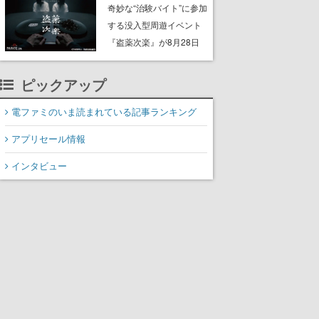
ッション”や歴代アートを
奇妙な“治験バイト”に参加
使用したフレーム切手な
する没入型周遊イベント
ど。8月31日まで受付
『盗薬次楽』が8月28日
よりPARCO_ya上野で開
催。正体不明の“薬”をめぐ
ピックアップ
る約90分のサスペンス
電ファミのいま読まれている記事ランキング
アプリセール情報
インタビュー