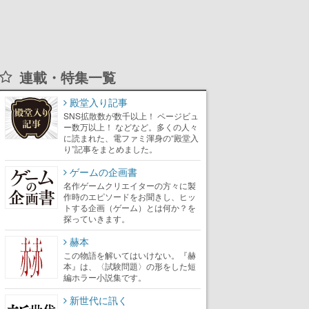
連載・特集一覧
殿堂入り記事
SNS拡散数が数千以上！ ページビュ
ー数万以上！ などなど。多くの人々
に読まれた、電ファミ渾身の“殿堂入
り”記事をまとめました。
ゲームの企画書
名作ゲームクリエイターの方々に製
作時のエピソードをお聞きし、ヒッ
トする企画（ゲーム）とは何か？を
探っていきます。
赫本
この物語を解いてはいけない。『赫
本』は、〈試験問題〉の形をした短
編ホラー小説集です。
新世代に訊く