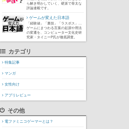
ら解き明かしていく、硬派で骨太な
評論連載です。
ゲームが変えた日本語
「経験値」「裏技」「ラスボス」…
ゲームにまつわる言葉の起源や用法
の変遷を、コンピューター文化史研
究家・タイニーP氏が徹底調査。
カテゴリ
特集記事
マンガ
女性向け
アプリレビュー
その他
電ファミニコゲーマーとは？