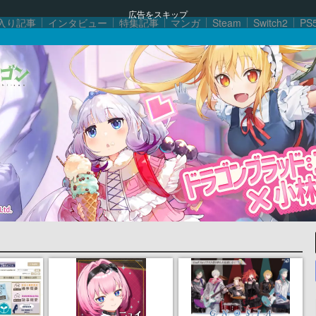
広告をスキップ
入り記事
インタビュー
特集記事
マンガ
Steam
Switch2
PS