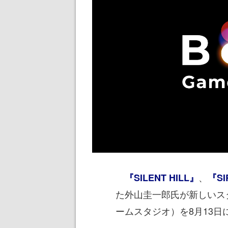
、
『SILENT HILL』
『SI
た外山圭一郎氏が新しいス
ームスタジオ）を8月13