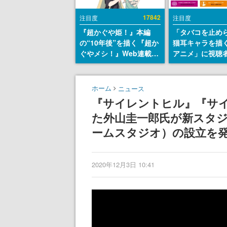
17842
注目度
注目度
『超かぐや姫！』本編
「タバコを止め
の“10年後”を描く『超か
猫耳キャラを描
ぐやメシ！』Web連載決
アニメ」に視聴
定。新たなWebマンガレ
から批判意見。
ーベル「ビビビコミッ
の使用と思しき
ク」にて特別話が掲載ス
めて、BPOが議
ホーム
ニュース
タート、あのお話には…
す
『サイレントヒル』『サ
まだ続きがある！
た外山圭一郎氏が新スタジオ「
ームスタジオ）の設立を
2020年12月3日 10:41