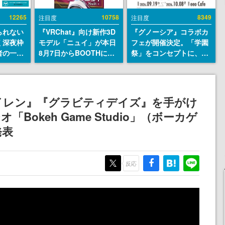
12265
10758
8349
注目度
注目度
られない
『VRChat』向け新作3D
『グノーシア』コラボカ
く深夜枠
モデル「ニュイ」が本日
フェが開催決定。「学園
者の一部
8月7日からBOOTHにて
祭」をコンセプトに、模
違法薬物
発売。瞳に光る星や感情
擬店やセツやSQ、ラキオ
描写も含
豊かな表情が、小悪魔か
たちが学祭バンドを楽し
論を交わ
わいい
む様子を切り取った新グ
ッズが展開
イレン』『グラビティデイズ』を手がけ
Bokeh Game Studio」（ボーカゲ
発表
反応