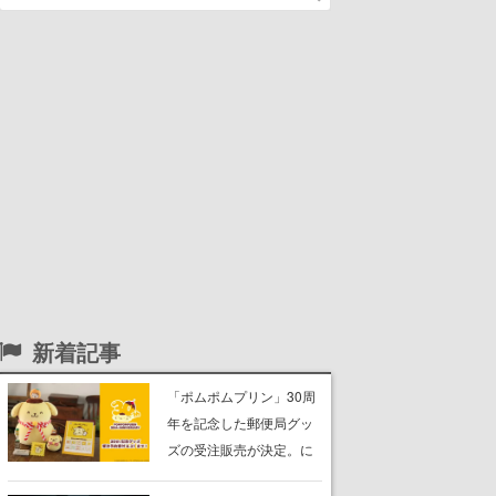
新着記事
「ポムポムプリン」30周
年を記念した郵便局グッ
ズの受注販売が決定。に
っこり笑顔の“もちもちク