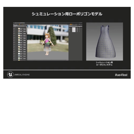
日本のコンテンツ産業やカルチャーに与えた影響を探る企
画です。
日本モバイルゲーム産業史
日本のモバイルゲーム史における主要なトピック・タイト
ルを網羅するほか、開発者へのインタビューや識者による
解説を掲載。約20年の歴史が一望できる決定版！
若ゲのいたり〜ゲームクリエイターの青春〜
『うつヌケ』『ペンと箸』等で知られるマンガ家・田中圭
一先生によるゲーム業界レポートマンガです。
なんでゲームは面白い？
ゲーム開発者・hamatsu氏がゲームの魅力を画面や操作の
具体的な形から解き明かしていく、硬派で骨太な評論連載
です。
ゲームが変えた日本語
「経験値」「裏技」「ラスボス」… ゲームにまつわる言葉
の起源や用法の変遷を、コンピューター文化史研究家・タ
イニーP氏が徹底調査。
カテゴリ
特集記事