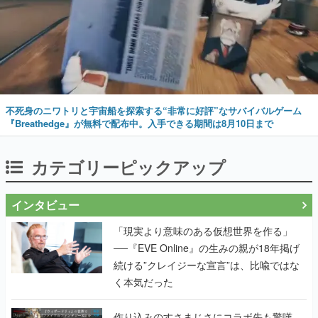
不死身のニワトリと宇宙船を探索する“非常に好評”なサバイバルゲーム
『Breathedge』が無料で配布中。入手できる期間は8月10日まで
カテゴリーピックアップ
インタビュー
「現実より意味のある仮想世界を作る」
──『EVE Online』の生みの親が18年掲げ
続ける”クレイジーな宣言”は、比喩ではな
く本気だった
作り込みのすさまじさにコラボ先も驚嘆