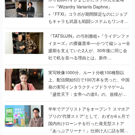
──『Wizardry Variants Daphne』
×『FFXI』コラボが期間限定なのにジョブ
もキャラも武器も戦闘システムもワンオフ
で作り込まれた理由を両ディレクターに聞
く
『TATSUJIN』の弓削雅稔×『ライデンファ
イターズ』の齋藤貴幸──かつて縦シュー全
盛期を支えていた2人が、30年後に同じ会
社で机を並べる理由とは。新作
『TATSUJIN EXTREME』で初タッグを組
んだレジェンド2人に訊く開発秘話
実写映像1000分、ルート分岐100種類以
上。配信開始5日で100万本を売った、中国
発の実写インタラクティブドラマゲーム
『盛世天下：女帝への道II』の、規模が違
うこだわりをプロデューサーに聞いた
半年でアプリストアをオープン？ スマホア
プリの“代替ストア”として、わずか6ヵ月で
国内向けローンチを行った発見型ストア
『あっぷアリーナ！』仕掛け人に話を聞い