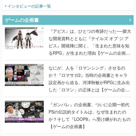
てみた
インタビュー
の記事一覧
ゲームの企画書
『アビス』は、ひとつの奇跡だった──膨大
な開発資料とともに『テイルズ オブ ジ ア
ビス』開発陣に聞く、「生まれた意味を知
るRPG」が生まれた理由【ゲームの企画
書】
なにが、人を「ロマンシング」させるの
か？『ロマサガ2』当時の企画書とキャラ
設定画から迫る、河津秋敏がRPGに生み出
した「ロマン」の正体とは【ゲームの企画
書】
『ガンパレ』の企画書、ついに公開━初代
PSの伝説的タイトルは、なぜ生まれたの
か？そして『LOOP8』へ受け継がれたもの
【ゲームの企画書】