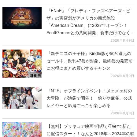
『FNaF』「フレディ・ファズベアーズ・ピ
ザ」の実店舗がアメリカの商業施設
「American Dream」に2027年オープン！
ScottGamesとの共同開発、食事だけでなくス
テージショーや没入型のホラー体験も楽しめ
2026年8月9日
る
『新テニスの王子様』Kindle版が50%還元の
セール中。既刊47巻が対象、最終巻の発売前
にお得にまとめ買いするチャンス
2026年8月9日
『NTE』オフラインイベント「メェメェ村の
大冒険」が池袋で開催！ 釣りや麻雀、公式
レイヤーと影鬼ごっこが楽しめる
2026年8月9日
【無料】プリキュア映画4作品がTVerで新た
に配信スタート！なんと2018年～2024年の映