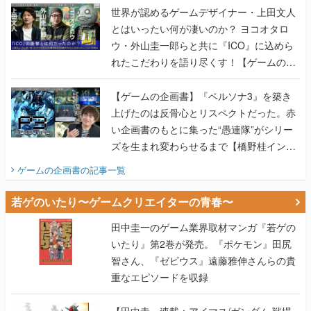
世界が認めるゲームデザイナー・上田文人
とはいったい何が凄いのか？ ヨコオタロ
ウ・外山圭一郎らと共に『ICO』に込めら
れたこだわりを語り尽くす！【ゲームの企
画書】
【ゲームの企画書】『ペルソナ3』を築き
上げたのは反骨心とリスペクトだった。赤
い企画書のもとに集った“愚連隊”がシリー
ズを生まれ変わらせるまで【橋野桂インタ
ビュー】
ゲームの企画書
の記事一覧
若ゲのいたり〜ゲームクリエイターの青春〜
田中圭一のゲーム業界取材マンガ『若ゲの
いたり』第2巻が発売。『ポケモン』田尻
智さん、『ゼビウス』遠藤雅伸さんらの貴
重なエピソードを収録