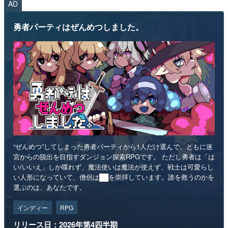
AD
勇者パーティはぜんめつしました。
“ぜんめつ”してしまった勇者パーティから1人だけ選んで、ともに迷
宮からの脱出を目指すダンジョン探索RPGです。 ただし勇者は「は
い/いいえ」しか喋れず、魔法使いは魔法が使えず、戦士は可愛らし
い人形になっていて、僧侶は██を崇拝しています。誰を救うのかを
選ぶのは、あなたです。
インディー
RPG
リリース日：2026年第4四半期