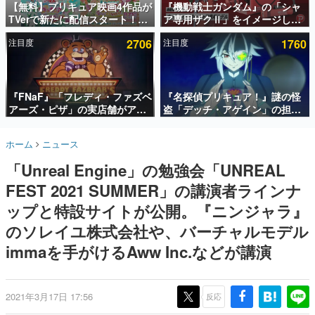
【無料】プリキュア映画4作品が
『機動戦士ガンダム』の「シャ
TVerで新たに配信スタート！な
ア専用ザクⅡ」をイメージした
インタビュー
んと2018年～2024年の映画ほぼ
散水ホースリールが予約開始。
注目度
2706
注目度
1760
すべてが見放題に、ぶっちゃけ
本体にはシャアのパーソナルマ
連載・特集一覧
ありえないラインナップ
ークやジオン公国軍のエンブレ
ム、型式番号などを配置
殿堂入り記事
SNS拡散数が数千以上！ ページビュー数万以上！ などな
『FNaF』「フレディ・ファズベ
『名探偵プリキュア！』謎の怪
ど。多くの人々に読まれた、電ファミ渾身の“殿堂入り”記
アーズ・ピザ」の実店舗がアメ
盗「デッチ・アゲイン」の担当
事をまとめました。
リカの商業施設「American
キャストは天﨑滉平さんと判
Dream」に2027年オープン！
明。『Re:ゼロから始める異世
ゲームの企画書
ホーム
ニュース
ScottGamesとの共同開発、食
界生活』オットー役、『ヒプノ
名作ゲームクリエイターの方々に製作時のエピソードをお
聞きし、ヒットする企画（ゲーム）とは何か？を探ってい
事だけでなくステージショーや
シスマイク』山田三郎役など
「Unreal Engine」の勉強会「UNREAL
きます。
没入型のホラー体験も楽しめる
FEST 2021 SUMMER」の講演者ラインナ
赫本
この物語を解いてはいけない。『赫本』は、〈試験問題〉
ップと特設サイトが公開。『ニンジャラ』
の形をした短編ホラー小説集です。
のソレイユ株式会社や、バーチャルモデル
immaを手がけるAww Inc.などが講演
新世代に訊く
これからのデジタルゲーム市場を担う若きクリエイター達
の姿を追い、彼らのルーツと情熱を探っていきます。
2021年3月17日 17:56
反応
ゲーム世代の作家たち
ゲームに多大な影響を受けた作家さんに取材し、ゲームが