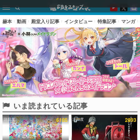
広告をスキップ
赫本
動画
殿堂入り記事
インタビュー
特集記事
マンガ
いま読まれている記事
ピックアップ
注目度
6105
注目度
2893
電ファミのいま読まれている記事ランキング
アプリセール情報