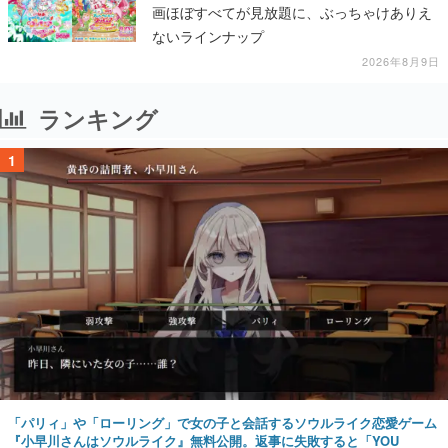
画ほぼすべてが見放題に、ぶっちゃけありえ
ないラインナップ
2026年8月9日
ランキング
1
「パリィ」や「ローリング」で女の子と会話するソウルライク恋愛ゲーム
『小早川さんはソウルライク』無料公開。返事に失敗すると「YOU