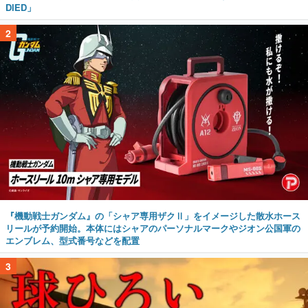
DIED」
2
『機動戦士ガンダム』の「シャア専用ザクⅡ」をイメージした散水ホース
リールが予約開始。本体にはシャアのパーソナルマークやジオン公国軍の
エンブレム、型式番号などを配置
3