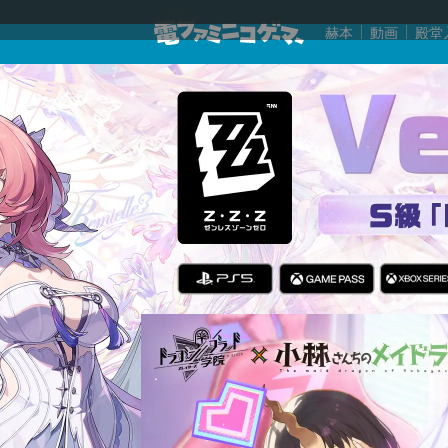
赫本
動画
殿堂