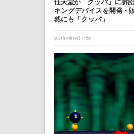
任天堂が「クッパ」に訴訟を起
記念したキャンペーン
キングデバイスを開発・
然にも「クッパ」
2021年4月19日 11:26