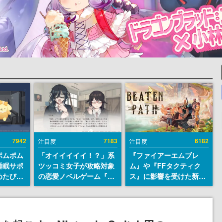
7942
7183
6182
注目度
注目度
ポムポム
「オイイイイイ！？」系
『ファイアーエムブレ
睡眠サポ
ツッコミ女子が攻略対象
ム』や『FFタクティク
めたび』
の恋愛ノベルゲーム『美
ス』に影響を受けた新作
ラごとの
術部カノジョ』Steamス
戦略RPG『Beaten
しアラー
トアページが公開。「お
Path』2027年に発売
前らーそろそろ自重しろ
へ。PC（Steam）、
ー？＾＾」暗黒微笑の夢
PS5、Xbox、Switch向