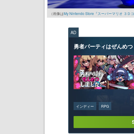
（画像は
My Nintendo Store『スーパーマリオ
AD
勇者パーティはぜんめつ
インディー
RPG