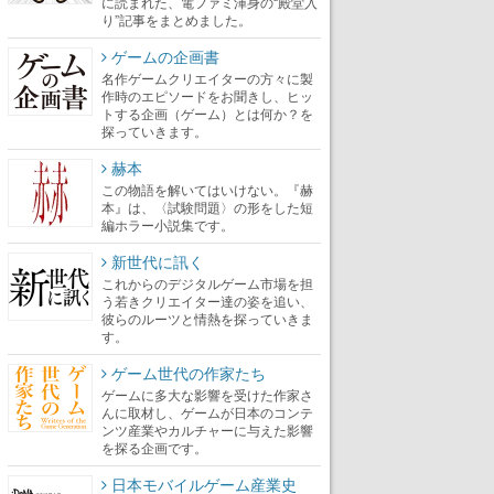
に読まれた、電ファミ渾身の“殿堂入
り”記事をまとめました。
ゲームの企画書
名作ゲームクリエイターの方々に製
作時のエピソードをお聞きし、ヒッ
トする企画（ゲーム）とは何か？を
探っていきます。
赫本
この物語を解いてはいけない。『赫
本』は、〈試験問題〉の形をした短
編ホラー小説集です。
新世代に訊く
これからのデジタルゲーム市場を担
う若きクリエイター達の姿を追い、
彼らのルーツと情熱を探っていきま
す。
ゲーム世代の作家たち
ゲームに多大な影響を受けた作家さ
んに取材し、ゲームが日本のコンテ
ンツ産業やカルチャーに与えた影響
を探る企画です。
日本モバイルゲーム産業史