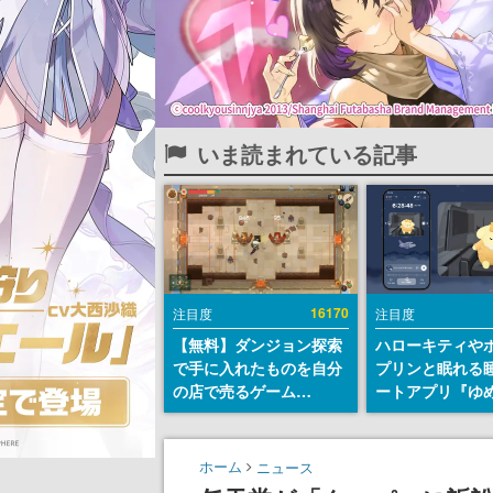
いま読まれている記事
16170
注目度
注目度
【無料】ダンジョン探索
ハローキティや
で手に入れたものを自分
プリンと眠れる
の店で売るゲーム
ートアプリ『ゆ
『Moonlighter』が
が配信中。キャ
Steamにて無料配布中！
ASMRや目覚ま
続編『Moonlighter 2』
ムも搭載
ホーム
ニュース
の9月2日正式リリースを