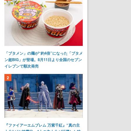
「ブタメン」の麺が“約4倍”になった「ブタメ
ン超BIG」が登場。8月11日より全国のセブン
イレブンで順次発売
2
『ファイアーエムブレム 万紫千紅』“真の主