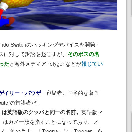
ndo Switchのハッキングデバイスを開発・
スに対して訴訟を起こすが、
そのボスの名
と海外メディアPolygonなどが
った
報じてい
ー容疑者。国際的な著作
ゲイリー・バウザ
cuterの首謀者だ。
英語版マ
r）は英語版のクッパと同一の名前。
パ）はカメ一族を指すことになっており、ノ
カメ一族の兵士。「Troopa」は「Trooper」を