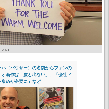
ト
より）