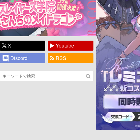
X
Youtube
Discord
RSS