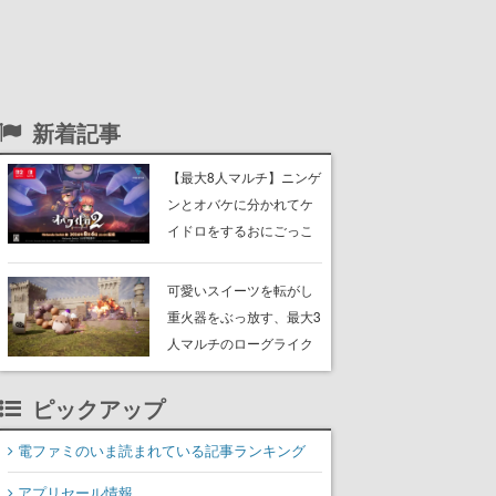
新着記事
【最大8人マルチ】ニンゲ
ンとオバケに分かれてケ
イドロをするおにごっこ
ゲーム『オバケイドロ
２』のNintendo Switch版
可愛いスイーツを転がし
が本日発売。追加DLCで
重火器をぶっ放す、最大3
新オバケ「ガシャ」が登
人マルチのローグライク
場
アクションゲーム『チョ
コレートパレード』体験
ピックアップ
版が配信開始。ボスラッ
シュが巻き起こる戦場で
電ファミのいま読まれている記事ランキング
敵を倒し、コインを集め
アプリセール情報