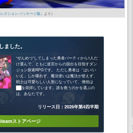
 ３Ｄコレクション パッケージ版』
より）
しました。
“ぜんめつ”してしまった勇者パーティから1人だ
け選んで、ともに迷宮からの脱出を目指すダン
ジョン探索RPGです。 ただし勇者は「はい/い
いえ」しか喋れず、魔法使いは魔法が使えず、
戦士は可愛らしい人形になっていて、僧侶は
██を崇拝しています。誰を救うのかを選ぶの
は、あなたです。
リリース日：2026年第4四半期
Steamストアページ