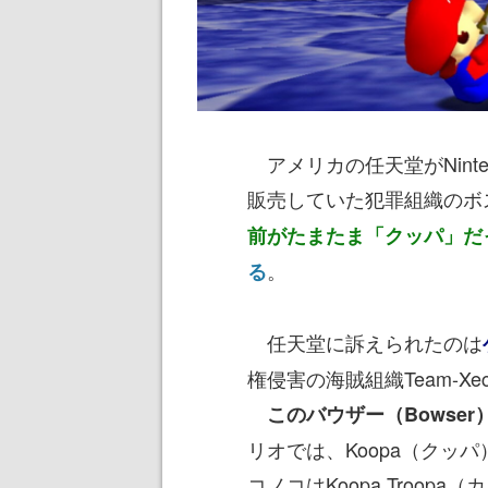
アメリカの任天堂がNinte
販売していた犯罪組織のボ
前がたまたま「クッパ」だ
。
る
任天堂に訴えられたのは
権侵害の海賊組織Team-Xe
このバウザー（Bowse
リオでは、Koopa（クッ
コノコはKoopa Troopa（