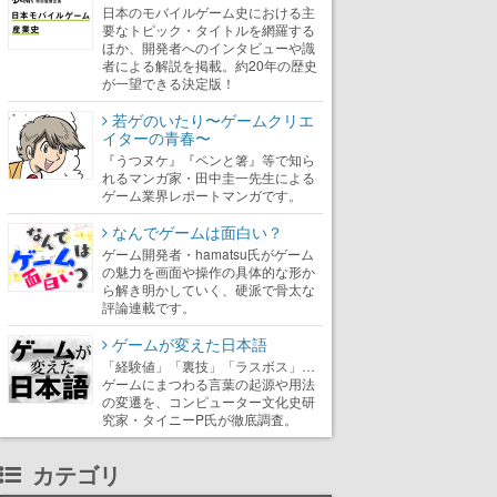
日本のモバイルゲーム史における主
要なトピック・タイトルを網羅する
ほか、開発者へのインタビューや識
者による解説を掲載。約20年の歴史
が一望できる決定版！
若ゲのいたり〜ゲームクリエ
イターの青春〜
『うつヌケ』『ペンと箸』等で知ら
れるマンガ家・田中圭一先生による
ゲーム業界レポートマンガです。
なんでゲームは面白い？
ゲーム開発者・hamatsu氏がゲーム
の魅力を画面や操作の具体的な形か
ら解き明かしていく、硬派で骨太な
評論連載です。
ゲームが変えた日本語
「経験値」「裏技」「ラスボス」…
ゲームにまつわる言葉の起源や用法
の変遷を、コンピューター文化史研
究家・タイニーP氏が徹底調査。
カテゴリ