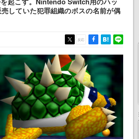
こす。Nintendo Switch用のハッ
女子や、萌え声不思議ち
けにリリース予定
販売していた犯罪組織のボスの名前が偶
ゃん女子と青春を謳歌
反応