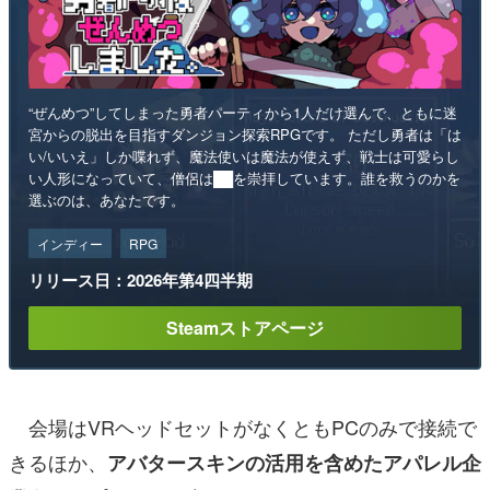
“ぜんめつ”してしまった勇者パーティから1人だけ選んで、ともに迷
宮からの脱出を目指すダンジョン探索RPGです。 ただし勇者は「は
い/いいえ」しか喋れず、魔法使いは魔法が使えず、戦士は可愛らし
い人形になっていて、僧侶は██を崇拝しています。誰を救うのかを
選ぶのは、あなたです。
インディー
RPG
リリース日：2026年第4四半期
Steamストアページ
会場はVRヘッドセットがなくともPCのみで接続で
きるほか、
アバタースキンの活用を含めたアパレル企