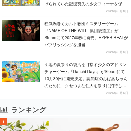
げられていた記憶喪失の少女フィーナを保護
する場面から冒険がはじまる
2026年8月6日
狂気渦巻くカルト教団ミステリーゲーム
『NAME OF THE WILL: 集団後遺症』が
Steamにて2027年春に発売。HYPER REALが
パブリッシングを担当
2026年8月6日
団地の夏祭りの復活を目指す少女のアドベン
チャーゲーム『Danchi Days』がSteamにて
10月30日に発売決定。認知症のおばあちゃん
のために、クセつよな住人を祭りに招待して
いく
2026年8月6日
ランキング
1