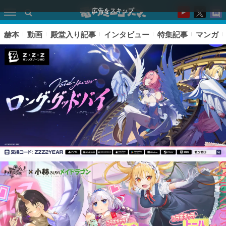
広告をスキップ
赫本
動画
殿堂入り記事
インタビュー
特集記事
マンガ
ピックアップ
電ファミのいま読まれている記事ランキング
アプリセール情報