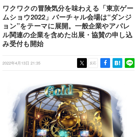
間以内に配信される予定
ー？＾＾」暗黒微笑の夢女子
日本のコンテンツ産業やカルチャーに与えた影響を探る企
ワクワクの冒険気分を味わえる「東京ゲー
や、萌え声不思議ちゃん女子と
画です。
青春を謳歌
ムショウ2022」バーチャル会場は“ダンジ
日本モバイルゲーム産業史
ョン”をテーマに展開。一般企業やアパレ
日本のモバイルゲーム史における主要なトピック・タイト
ルを網羅するほか、開発者へのインタビューや識者による
ル関連の企業を含めた出展・協賛の申し込
解説を掲載。約20年の歴史が一望できる決定版！
み受付も開始
若ゲのいたり〜ゲームクリエイターの青春〜
『うつヌケ』『ペンと箸』等で知られるマンガ家・田中圭
一先生によるゲーム業界レポートマンガです。
2022年4月13日 21:35
反応
なんでゲームは面白い？
ゲーム開発者・hamatsu氏がゲームの魅力を画面や操作の
具体的な形から解き明かしていく、硬派で骨太な評論連載
です。
ゲームが変えた日本語
「経験値」「裏技」「ラスボス」… ゲームにまつわる言葉
の起源や用法の変遷を、コンピューター文化史研究家・タ
イニーP氏が徹底調査。
カテゴリ
特集記事