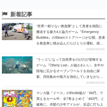
新着記事
“世界一頼りない救急隊”として患者を病院に
搬送する最大4人協力ゲーム『Emergency
Buddies』のSteamストアページが公開。患者
を救急車に積み込んだらひとりが運転、残り
のクルーは後部で患者の命を繋げ
2026年8月6日
“ラッコ”になって自然界をのびのび冒険する
ゲーム『Otterly Lost』が超かわいい。水中や
陸地に広がるオープンワールドを自由に探
索、貝殻集めや能力を強化していきながら、
動物たちの依頼を達成していく
2026年8月6日
マンガ版『イース』のKindle版が「66円」で
買えるセール中、全7巻まとめて「462円」と
破格に。赤髪の少年アドルが、浜辺に打ち上