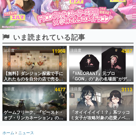
インタビュー
連載・特集一覧
殿堂入り記事
いま読まれている記事
SNS拡散数が数千以上！ ページビュー数万以上！ などな
ど。多くの人々に読まれた、電ファミ渾身の“殿堂入り”記
事をまとめました。
注目度
11968
注目度
4587
ゲームの企画書
名作ゲームクリエイターの方々に製作時のエピソードをお
聞きし、ヒットする企画（ゲーム）とは何か？を探ってい
【無料】ダンジョン探索で手に
『VALORANT』元プロ
きます。
入れたものを自分の店で売るゲ
「GON」の“あの名場面”がデザ
赫本
ーム『Moonlighter』がSteam
インされた新作グッズが本日8月
この物語を解いてはいけない。『赫本』は、〈試験問題〉
注目度
4477
注目度
3113
にて無料配布中！続編
5日より期間限定で発売。Tシャ
の形をした短編ホラー小説集です。
『Moonlighter 2』の9月2日正
ツやコインケース、アクキーな
式リリースを記念したキャンペ
どが全品受注生産で登場、過去
ーン
に発売したグッズの再販も
新世代に訊く
ゲームフリーク、『ビースト・
「オイイイイイ！？」系ツッコ
これからのデジタルゲーム市場を担う若きクリエイター達
の姿を追い、彼らのルーツと情熱を探っていきます。
オブ・リンカネーション』の継
ミ女子が攻略対象の恋愛ノベル
続的なアプデ方針を表明。ユー
ゲーム『美術部カノジョ』
ザーからの意見を真摯に受け止
Steamストアページが公開。
ゲーム世代の作家たち
ホーム
ニュース
めて対応へ。修正パッチは約1週
「お前らーそろそろ自重しろ
ゲームに多大な影響を受けた作家さんに取材し、ゲームが