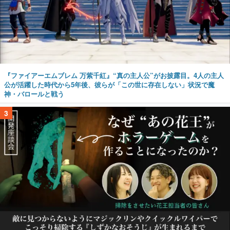
『ファイアーエムブレム 万紫千紅』“真の主人公”がお披露目。4人の主人
公が活躍した時代から5年後、彼らが「この世に存在しない」状況で魔
神・バロールと戦う
3