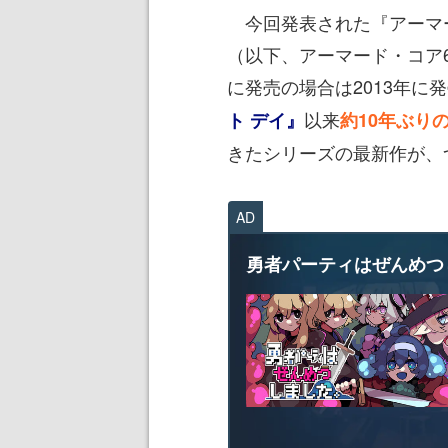
今回発表された『アーマード
（以下、アーマード・コア6
に発売の場合は2013年に
以来
ト デイ』
約10年ぶり
きたシリーズの最新作が、
AD
勇者パーティはぜんめつ