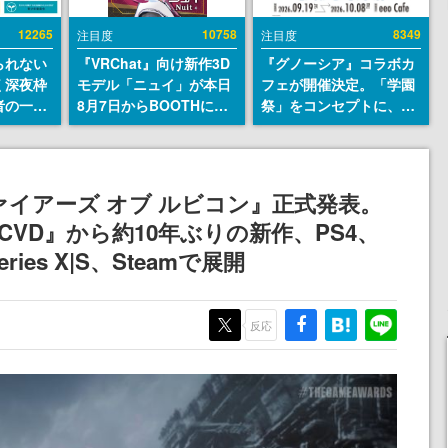
12265
10758
8349
注目度
注目度
られない
『VRChat』向け新作3D
『グノーシア』コラボカ
く深夜枠
モデル「ニュイ」が本日
フェが開催決定。「学園
者の一部
8月7日からBOOTHにて
祭」をコンセプトに、模
違法薬物
発売。瞳に光る星や感情
擬店やセツやSQ、ラキオ
描写も含
豊かな表情が、小悪魔か
たちが学祭バンドを楽し
論を交わ
わいい
む様子を切り取った新グ
ッズが展開
ァイアーズ オブ ルビコン』正式発表。
CVD』から約10年ぶりの新作、PS4、
eries X|S、Steamで展開
反応