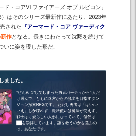
・コアVI ファイアーズ オブ ルビコン』
）はそのシリーズ最新作にあたり、2023年
発売された
『アーマード・コア ヴァーディク
となる。長きにわたって沈黙を続けて
の新作
ついに姿を現した形だ。
しました。
“ぜんめつ”してしまった勇者パーティから1人だ
け選んで、ともに迷宮からの脱出を目指すダン
ジョン探索RPGです。 ただし勇者は「はい/い
いえ」しか喋れず、魔法使いは魔法が使えず、
戦士は可愛らしい人形になっていて、僧侶は
██を崇拝しています。誰を救うのかを選ぶの
は、あなたです。