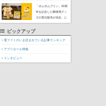
限定で開催中。『バトゥ
「ポムポムプリン」30周
ーキ』『二階堂地獄ゴル
年を記念した郵便局グッ
フ』『みどりのマキバオ
ズの受注販売が決定。に
ー』『頭文字Ｄ 超合本
っこり笑顔の“もちもちク
版』など対象
ッション”や歴代アートを
ピックアップ
使用したフレーム切手な
電ファミのいま読まれている記事ランキング
ど。8月31日まで受付
アプリセール情報
インタビュー