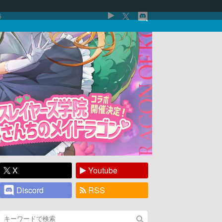
5
X
Youtube
Discord
RSS