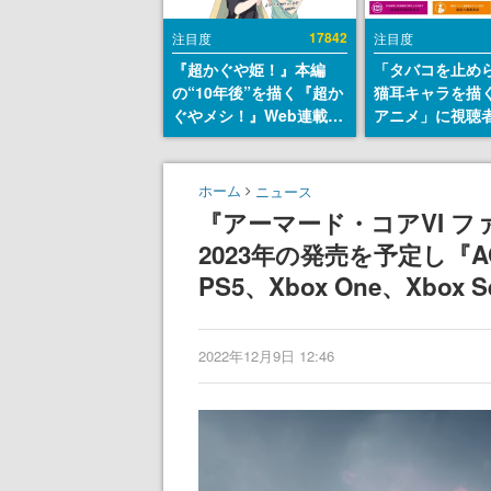
17842
注目度
注目度
『超かぐや姫！』本編
「タバコを止め
の“10年後”を描く『超か
猫耳キャラを描
ぐやメシ！』Web連載決
アニメ」に視聴
定。新たなWebマンガレ
から批判意見。
ーベル「ビビビコミッ
の使用と思しき
ク」にて特別話が掲載ス
めて、BPOが議
ホーム
ニュース
タート、あのお話には…
す
『アーマード・コアVI フ
まだ続きがある！
2023年の発売を予定し『A
PS5、Xbox One、Xbox S
2022年12月9日 12:46