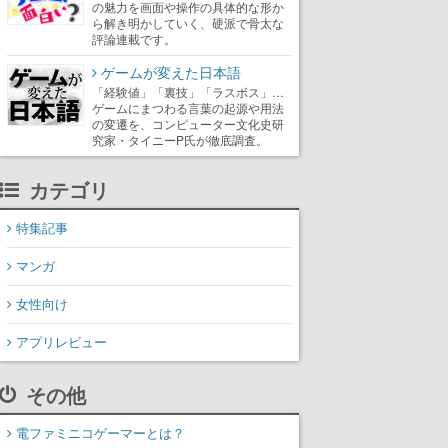
の魅力を画面や操作の具体的な形か
ら解き明かしていく、硬派で骨太な
評論連載です。
ゲームが変えた日本語
「経験値」「裏技」「ラスボス」…
ゲームにまつわる言葉の起源や用法
の変遷を、コンピューター文化史研
究家・タイニーP氏が徹底調査。
カテゴリ
特集記事
マンガ
女性向け
アプリレビュー
その他
電ファミニコゲーマーとは？