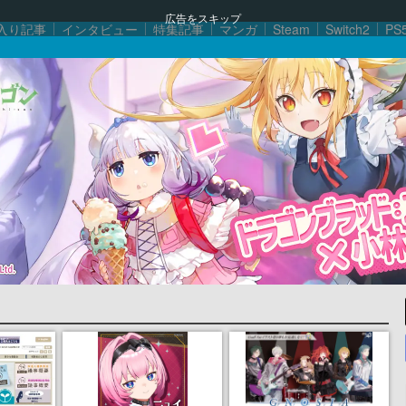
広告をスキップ
入り記事
インタビュー
特集記事
マンガ
Steam
Switch2
PS