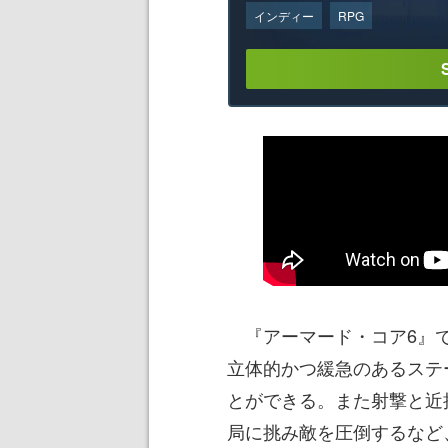
インディー
RPG
『アーマード・コア6』で
立体的かつ緩急のあるステ
とができる。また射撃と近
局に挑み敵を圧倒するなど