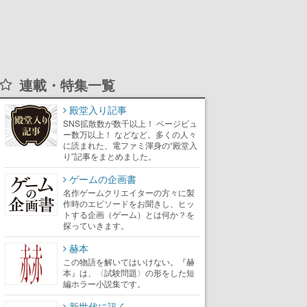
連載・特集一覧
殿堂入り記事
SNS拡散数が数千以上！ ページビュ
ー数万以上！ などなど。多くの人々
に読まれた、電ファミ渾身の“殿堂入
り”記事をまとめました。
ゲームの企画書
名作ゲームクリエイターの方々に製
作時のエピソードをお聞きし、ヒッ
トする企画（ゲーム）とは何か？を
探っていきます。
赫本
この物語を解いてはいけない。『赫
本』は、〈試験問題〉の形をした短
編ホラー小説集です。
新世代に訊く