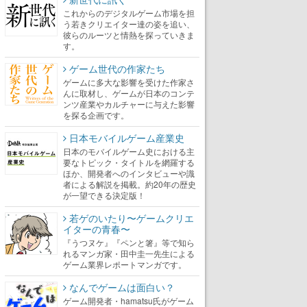
これからのデジタルゲーム市場を担
う若きクリエイター達の姿を追い、
彼らのルーツと情熱を探っていきま
す。
ゲーム世代の作家たち
ゲームに多大な影響を受けた作家さ
んに取材し、ゲームが日本のコンテ
ンツ産業やカルチャーに与えた影響
を探る企画です。
日本モバイルゲーム産業史
日本のモバイルゲーム史における主
要なトピック・タイトルを網羅する
ほか、開発者へのインタビューや識
者による解説を掲載。約20年の歴史
が一望できる決定版！
若ゲのいたり〜ゲームクリエ
イターの青春〜
『うつヌケ』『ペンと箸』等で知ら
れるマンガ家・田中圭一先生による
ゲーム業界レポートマンガです。
なんでゲームは面白い？
ゲーム開発者・hamatsu氏がゲーム