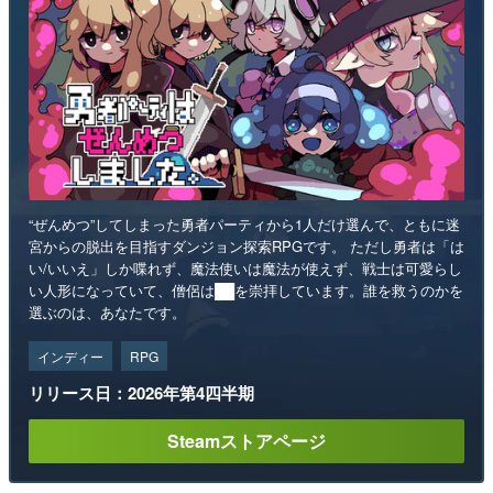
“ぜんめつ”してしまった勇者パーティから1人だけ選んで、ともに迷
宮からの脱出を目指すダンジョン探索RPGです。 ただし勇者は「は
い/いいえ」しか喋れず、魔法使いは魔法が使えず、戦士は可愛らし
い人形になっていて、僧侶は██を崇拝しています。誰を救うのかを
選ぶのは、あなたです。
インディー
RPG
リリース日：2026年第4四半期
Steamストアページ