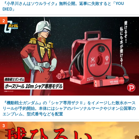
『小早川さんはソウルライク』無料公開。返事に失敗すると「YOU
DIED」
2
『機動戦士ガンダム』の「シャア専用ザクⅡ」をイメージした散水ホース
リールが予約開始。本体にはシャアのパーソナルマークやジオン公国軍の
エンブレム、型式番号などを配置
3