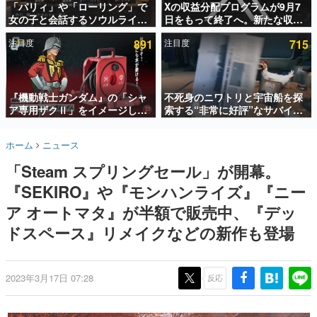
「パリィ」や「ローリング」で
Xの収益分配プログラムが9月7
女の子と会話するソウルライク
日をもって終了へ。新たな収益
インタビュー
恋愛ゲーム『小早川さんはソウ
化制度「Original Content
注目度
891
注目度
715
ルライク』無料公開。返事に失
Rewards Program」を発表
連載・特集一覧
敗すると「YOU DIED」
殿堂入り記事
SNS拡散数が数千以上！ ページビュー数万以上！ などな
『機動戦士ガンダム』の「シャ
不死身のニワトリと宇宙船を探
ど。多くの人々に読まれた、電ファミ渾身の“殿堂入り”記
ア専用ザクⅡ」をイメージした
索する“非常に好評”なサバイバ
事をまとめました。
散水ホースリールが予約開始。
ルゲーム『Breathedge』が無
本体にはシャアのパーソナルマ
料で配布中。入手できる期間は8
ゲームの企画書
ホーム
ニュース
ークやジオン公国軍のエンブレ
月10日まで
名作ゲームクリエイターの方々に製作時のエピソードをお
聞きし、ヒットする企画（ゲーム）とは何か？を探ってい
ム、型式番号などを配置
「Steam スプリングセール」が開幕。
きます。
『SEKIRO』や『モンハンライズ』『ニー
赫本
この物語を解いてはいけない。『赫本』は、〈試験問題〉
ア オートマタ』が半額で販売中、『デッ
の形をした短編ホラー小説集です。
ドスペース』リメイクなどの新作も登場
新世代に訊く
これからのデジタルゲーム市場を担う若きクリエイター達
の姿を追い、彼らのルーツと情熱を探っていきます。
2023年3月17日 07:28
反応
ゲーム世代の作家たち
ゲームに多大な影響を受けた作家さんに取材し、ゲームが