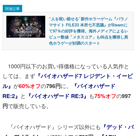
関連記事
“人を呪い殺せる”新作ホラーゲーム『パラノ
マサイト FILE23 本所七不思議』がSteamに
て97％の好評を獲得。海外メディアによるレ
ビュー数値「メタスコア」も86点を獲得し異
色ホラゲーが好調のスタート
1000円以下のお買い得価格になっている人気作と
しては、まず
『バイオハザード7 レジデント・イービ
が
の
に。
ル』
60%オフ
796円
『バイオハザード
と
も
の
RE:2』
『バイオハザード RE:3』
75%オフ
997
で販売している。
円
『バイオハザード』シリーズ以外にも
『デッド・バ