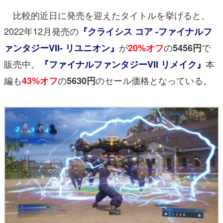
比較的近日に発売を迎えたタイトルを挙げると、
2022年12月発売の
『クライシス コア -ファイナルフ
が
の
で
ァンタジーVII- リユニオン』
20%オフ
5456円
販売中。
本
『ファイナルファンタジーVII リメイク』
編も
の
のセール価格となっている。
43%オフ
5630円