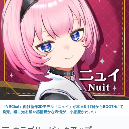
『VRChat』向け新作3Dモデル「ニュイ」が本日8月7日からBOOTHにて
発売。瞳に光る星や感情豊かな表情が、小悪魔かわいい