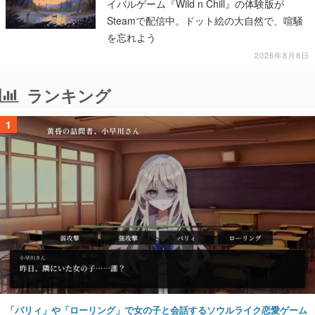
イバルゲーム『Wild n Chill』の体験版が
Steamで配信中。ドット絵の大自然で、喧騒
を忘れよう
2026年8月8日
ランキング
1
「パリィ」や「ローリング」で女の子と会話するソウルライク恋愛ゲーム