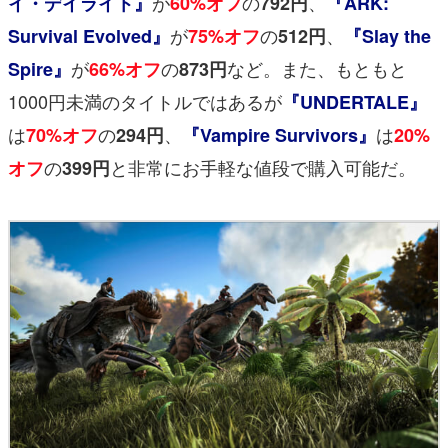
が
の
、
イ・デイライト』
60%オフ
792円
『ARK:
が
の
、
Survival Evolved』
75%オフ
512円
『Slay the
が
の
など。また、もともと
Spire』
66%オフ
873円
1000円未満のタイトルではあるが
『UNDERTALE』
は
の
、
は
70%オフ
294円
『Vampire Survivors』
20%
の
と非常にお手軽な値段で購入可能だ。
オフ
399円