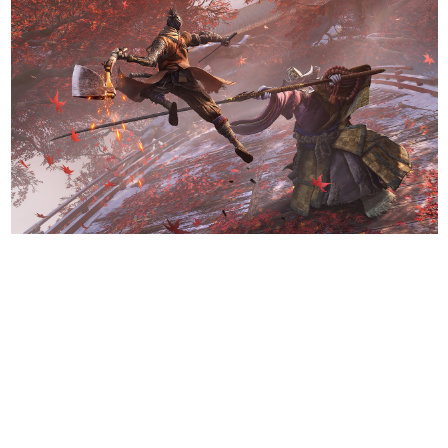
日本のコンテンツ産業やカルチャーに与えた影響を探る企
画です。
日本モバイルゲーム産業史
日本のモバイルゲーム史における主要なトピック・タイト
ルを網羅するほか、開発者へのインタビューや識者による
解説を掲載。約20年の歴史が一望できる決定版！
若ゲのいたり〜ゲームクリエイターの青春〜
『うつヌケ』『ペンと箸』等で知られるマンガ家・田中圭
一先生によるゲーム業界レポートマンガです。
なんでゲームは面白い？
ゲーム開発者・hamatsu氏がゲームの魅力を画面や操作の
具体的な形から解き明かしていく、硬派で骨太な評論連載
です。
ゲームが変えた日本語
「経験値」「裏技」「ラスボス」… ゲームにまつわる言葉
の起源や用法の変遷を、コンピューター文化史研究家・タ
イニーP氏が徹底調査。
カテゴリ
特集記事