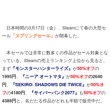
マンガ
女性向け
日本時間の3月17日（金）、Steamにて春の大型セ
アプリレビュー
ール
が開幕した。
「スプリングセール」
その他
電ファミニコゲーマーとは？
本セールでは非常に数多くの作品がセール対象とな
っている。Steamの売上ランキング上位から見ると、
運営：株式会社マレ
まず
が
の
『モンスターハンターライズ』
50%オフ
、
が
1995円
『ニーア オートマタ』
50%オフ
の2640
、
が
円
『SEKIRO: SHADOWS DIE TWICE』
50%オ
の
、
も
の
フ
4180円
『サイバーパンク2077』
50%オフ
と、名だたる作品がどれも半額で販売中だ。
4389円