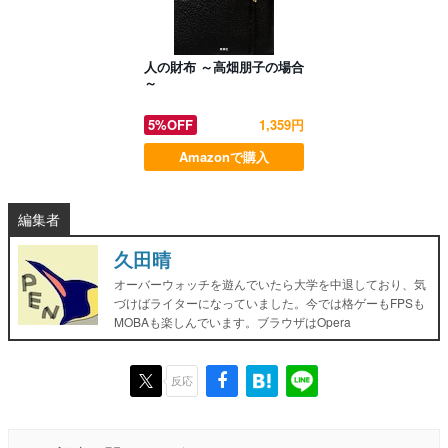
人の財布 ～高畑朋子の場合
～
5%OFF
1,359円
Amazonで購入
編集者
久田晴
オーバーウォッチを遊んでいたら大学を中退しており、気
づけばライターになっていました。今では格ゲーもFPSも
MOBAも楽しんでいます。ブラウザはOpera
反応