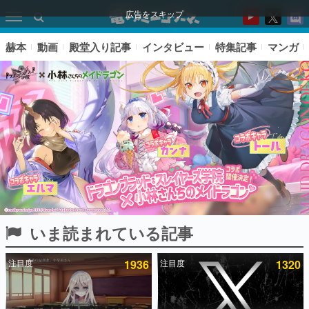
広告をスキップ
赫本
動画
殿堂入り記事
インタビュー
特集記事
マンガ
いま読まれている記事
ピックアップ
注目度
1936
注目度
1320
電ファミのいま読まれている記事ランキング
アプリセール情報