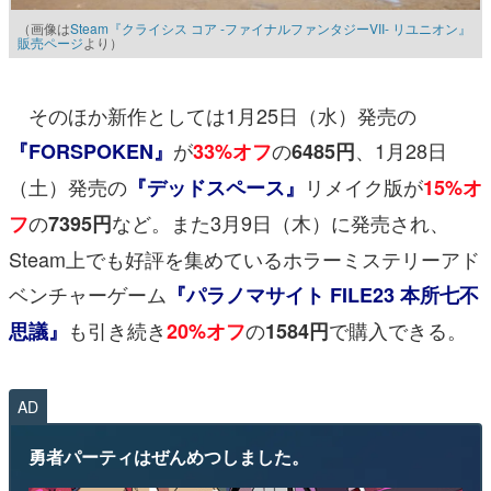
（画像は
Steam『クライシス コア -ファイナルファンタジーVII- リユニオン』
販売ページ
より）
そのほか新作としては1月25日（水）発売の
が
の
、1月28日
『FORSPOKEN』
33%オフ
6485円
（土）発売の
リメイク版が
『デッドスペース』
15%オ
の
など。また3月9日（木）に発売され、
フ
7395円
Steam上でも好評を集めているホラーミステリーアド
ベンチャーゲーム
『パラノマサイト FILE23 本所七不
も引き続き
の
で購入できる。
思議』
20%オフ
1584円
AD
勇者パーティはぜんめつしました。