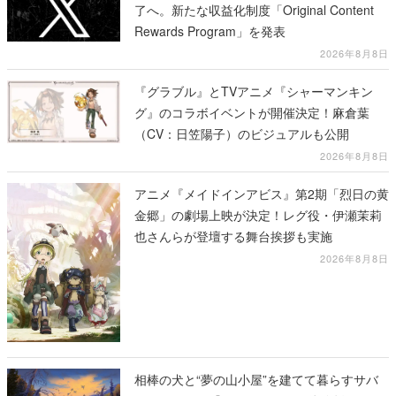
了へ。新たな収益化制度「Original Content
Rewards Program」を発表
2026年8月8日
『グラブル』とTVアニメ『シャーマンキン
グ』のコラボイベントが開催決定！麻倉葉
（CV：日笠陽子）のビジュアルも公開
2026年8月8日
アニメ『メイドインアビス』第2期「烈日の黄
金郷」の劇場上映が決定！レグ役・伊瀬茉莉
也さんらが登壇する舞台挨拶も実施
2026年8月8日
相棒の犬と“夢の山小屋”を建てて暮らすサバ