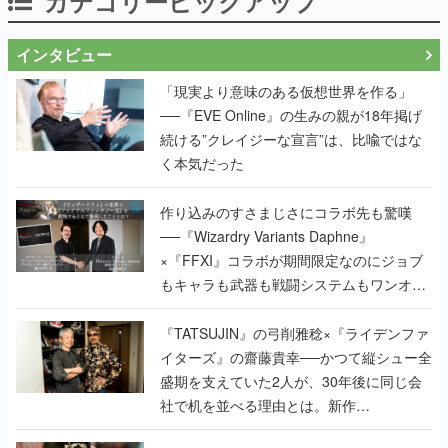
カテゴリーピックアップ
インタビュー
「現実より意味のある仮想世界を作る」
──『EVE Online』の生みの親が18年掲げ
続ける”クレイジーな宣言”は、比喩ではな
く本気だった
作り込みのすさまじさにコラボ先も驚嘆
──『Wizardry Variants Daphne』
×『FFXI』コラボが期間限定なのにジョブ
もキャラも武器も戦闘システムもワンオフ
で作り込まれた理由を両ディレクターに聞
く
『TATSUJIN』の弓削雅稔×『ライデンファ
イターズ』の齋藤貴幸──かつて縦シュー全
盛期を支えていた2人が、30年後に同じ会
社で机を並べる理由とは。新作
『TATSUJIN EXTREME』で初タッグを組