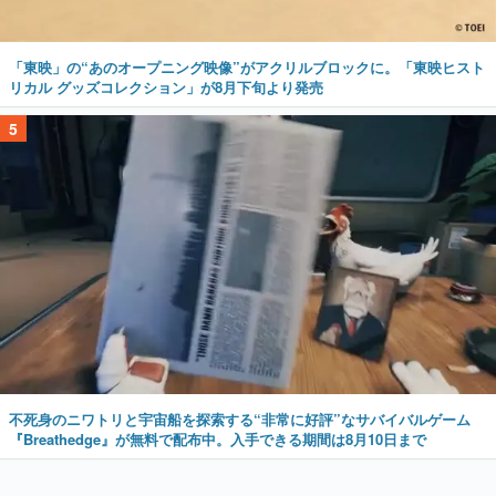
「東映」の“あのオープニング映像”がアクリルブロックに。「東映ヒスト
リカル グッズコレクション」が8月下旬より発売
5
不死身のニワトリと宇宙船を探索する“非常に好評”なサバイバルゲーム
『Breathedge』が無料で配布中。入手できる期間は8月10日まで