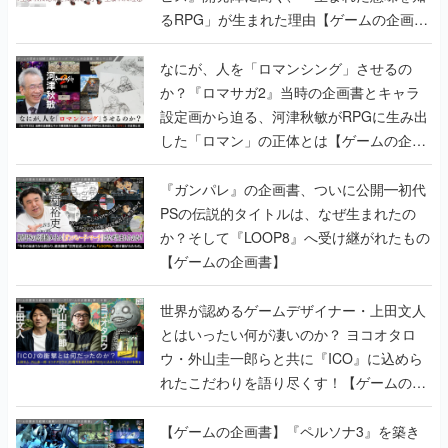
るRPG」が生まれた理由【ゲームの企画
書】
なにが、人を「ロマンシング」させるの
か？『ロマサガ2』当時の企画書とキャラ
設定画から迫る、河津秋敏がRPGに生み出
した「ロマン」の正体とは【ゲームの企画
書】
『ガンパレ』の企画書、ついに公開━初代
PSの伝説的タイトルは、なぜ生まれたの
か？そして『LOOP8』へ受け継がれたもの
【ゲームの企画書】
世界が認めるゲームデザイナー・上田文人
とはいったい何が凄いのか？ ヨコオタロ
ウ・外山圭一郎らと共に『ICO』に込めら
れたこだわりを語り尽くす！【ゲームの企
画書】
【ゲームの企画書】『ペルソナ3』を築き