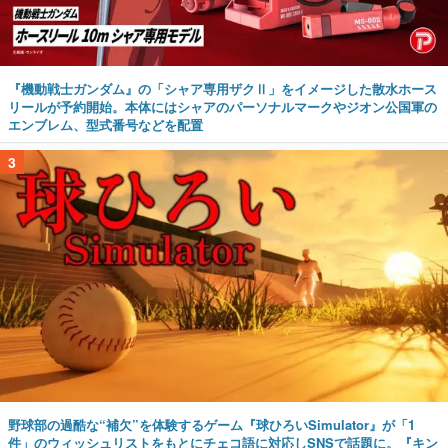
『機動戦士ガンダム』の「シャア専用ザクⅡ」をイメージした散水ホース
リールが予約開始。本体にはシャアのパーソナルマークやジオン公国軍の
エンブレム、型式番号などを配置
3
野球部の過酷な“補欠”を体験するゲーム『球ひろいSimulator』が「1
件」のウィッシュリストをもとにチェコ語に対応しSNSで話題に。『キン