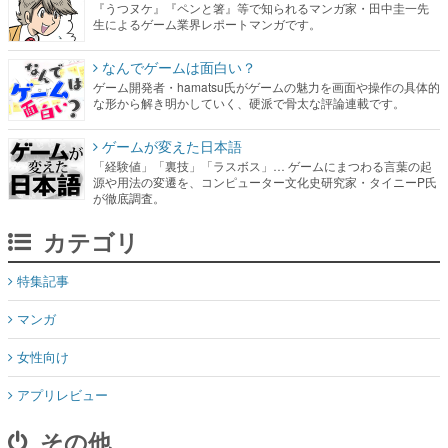
『うつヌケ』『ペンと箸』等で知られるマンガ家・田中圭一先
生によるゲーム業界レポートマンガです。
なんでゲームは面白い？
ゲーム開発者・hamatsu氏がゲームの魅力を画面や操作の具体的
な形から解き明かしていく、硬派で骨太な評論連載です。
ゲームが変えた日本語
「経験値」「裏技」「ラスボス」… ゲームにまつわる言葉の起
源や用法の変遷を、コンピューター文化史研究家・タイニーP氏
が徹底調査。
カテゴリ
特集記事
マンガ
女性向け
アプリレビュー
その他