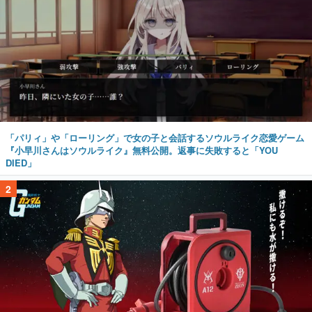
「パリィ」や「ローリング」で女の子と会話するソウルライク恋愛ゲーム
『小早川さんはソウルライク』無料公開。返事に失敗すると「YOU
DIED」
2