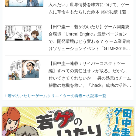
入れたい」世界情勢を味方につけて、ゲー
ムに革命をもたらした鈴木 裕の功績【若ゲ
のいたり】
【田中圭一：若ゲのいたり】ゲーム開発統
合環境「Unreal Engine」最新バージョン
で、開発環境はどう変わる？ ゲーム業界向
けソリューションイベント「GTMF2019」
に行って、より理解を深めよう【PR】
【田中圭一連載：サイバーコネクトツー
編】すべての責任はオレが取る。だから、
付いてきてくれないか──男の熱意はチーム
解散の危機を救い、『.hack』成功の活路を
開く。業界の快男児・松山 洋に流れる血は
若ゲのいたり〜ゲームクリエイターの青春〜
の記事一覧
『少年ジャンプ』色だった【若ゲのいた
り】