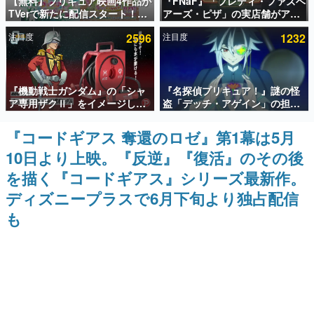
【無料】プリキュア映画4作品が
『FNaF』「フレディ・ファズベ
TVerで新たに配信スタート！な
アーズ・ピザ」の実店舗がアメ
インタビュー
んと2018年～2024年の映画ほぼ
リカの商業施設「American
注目度
2596
注目度
1232
すべてが見放題に、ぶっちゃけ
Dream」に2027年オープン！
連載・特集一覧
ありえないラインナップ
ScottGamesとの共同開発、食
事だけでなくステージショーや
没入型のホラー体験も楽しめる
殿堂入り記事
『機動戦士ガンダム』の「シャ
『名探偵プリキュア！』謎の怪
SNS拡散数が数千以上！ ページビュー数万以上！ などな
ど。多くの人々に読まれた、電ファミ渾身の“殿堂入り”記
ア専用ザクⅡ」をイメージした
盗「デッチ・アゲイン」の担当
事をまとめました。
散水ホースリールが予約開始。
キャストは天﨑滉平さんと判
本体にはシャアのパーソナルマ
明。『Re:ゼロから始める異世
『コードギアス 奪還のロゼ』第1幕は5月
ゲームの企画書
ークやジオン公国軍のエンブレ
界生活』オットー役、『ヒプノ
名作ゲームクリエイターの方々に製作時のエピソードをお
10日より上映。『反逆』『復活』のその後
ム、型式番号などを配置
シスマイク』山田三郎役など
聞きし、ヒットする企画（ゲーム）とは何か？を探ってい
きます。
を描く『コードギアス』シリーズ最新作。
赫本
ディズニープラスで6月下旬より独占配信
この物語を解いてはいけない。『赫本』は、〈試験問題〉
も
の形をした短編ホラー小説集です。
新世代に訊く
これからのデジタルゲーム市場を担う若きクリエイター達
の姿を追い、彼らのルーツと情熱を探っていきます。
ゲーム世代の作家たち
ゲームに多大な影響を受けた作家さんに取材し、ゲームが