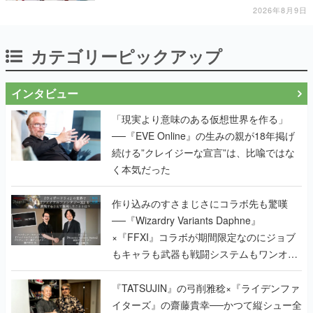
2026年8月9日
カテゴリーピックアップ
インタビュー
「現実より意味のある仮想世界を作る」
──『EVE Online』の生みの親が18年掲げ
続ける”クレイジーな宣言”は、比喩ではな
く本気だった
作り込みのすさまじさにコラボ先も驚嘆
──『Wizardry Variants Daphne』
×『FFXI』コラボが期間限定なのにジョブ
もキャラも武器も戦闘システムもワンオフ
で作り込まれた理由を両ディレクターに聞
く
『TATSUJIN』の弓削雅稔×『ライデンファ
イターズ』の齋藤貴幸──かつて縦シュー全