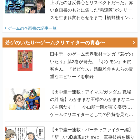
上げたのは反骨心とリスペクトだった。赤
い企画書のもとに集った“愚連隊”がシリー
ズを生まれ変わらせるまで【橋野桂インタ
ビュー】
ゲームの企画書
の記事一覧
若ゲのいたり〜ゲームクリエイターの青春〜
田中圭一のゲーム業界取材マンガ『若ゲの
いたり』第2巻が発売。『ポケモン』田尻
智さん、『ゼビウス』遠藤雅伸さんらの貴
重なエピソードを収録
【田中圭一連載：アイマス/ガンダム 戦場
の絆 編】わがままな王様のわがままなニー
ズを満たす！──小山順一朗が貫く姿勢に、
ゲームクリエイターとしての矜持を見た
【若ゲのいたり最終回】
【田中圭一連載：バーチャファイター編】
「新しい3D表現のために、軍事技術を採り