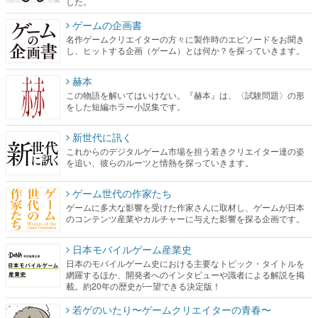
した。
ゲームの企画書
名作ゲームクリエイターの方々に製作時のエピソードをお聞き
し、ヒットする企画（ゲーム）とは何か？を探っていきます。
赫本
この物語を解いてはいけない。『赫本』は、〈試験問題〉の形
をした短編ホラー小説集です。
新世代に訊く
これからのデジタルゲーム市場を担う若きクリエイター達の姿
を追い、彼らのルーツと情熱を探っていきます。
ゲーム世代の作家たち
ゲームに多大な影響を受けた作家さんに取材し、ゲームが日本
のコンテンツ産業やカルチャーに与えた影響を探る企画です。
日本モバイルゲーム産業史
日本のモバイルゲーム史における主要なトピック・タイトルを
網羅するほか、開発者へのインタビューや識者による解説を掲
載。約20年の歴史が一望できる決定版！
若ゲのいたり〜ゲームクリエイターの青春〜