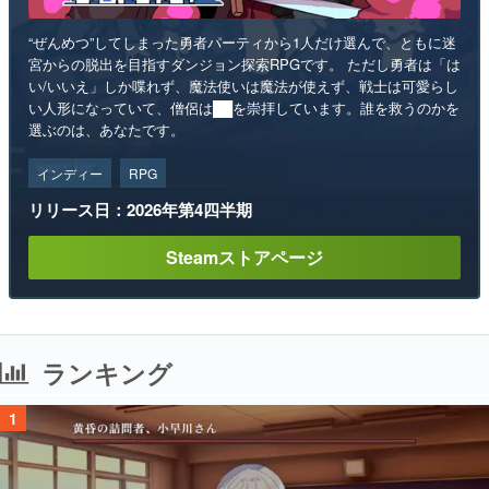
“ぜんめつ”してしまった勇者パーティから1人だけ選んで、ともに迷
宮からの脱出を目指すダンジョン探索RPGです。 ただし勇者は「は
い/いいえ」しか喋れず、魔法使いは魔法が使えず、戦士は可愛らし
い人形になっていて、僧侶は██を崇拝しています。誰を救うのかを
選ぶのは、あなたです。
インディー
RPG
リリース日：2026年第4四半期
Steamストアページ
ランキング
1