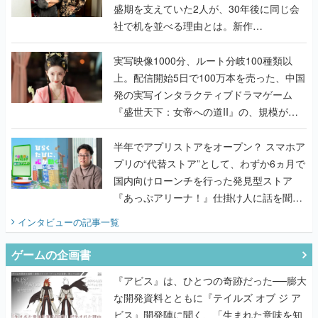
盛期を支えていた2人が、30年後に同じ会
社で机を並べる理由とは。新作
『TATSUJIN EXTREME』で初タッグを組
んだレジェンド2人に訊く開発秘話
実写映像1000分、ルート分岐100種類以
上。配信開始5日で100万本を売った、中国
発の実写インタラクティブドラマゲーム
『盛世天下：女帝への道II』の、規模が違
うこだわりをプロデューサーに聞いた
半年でアプリストアをオープン？ スマホア
プリの“代替ストア”として、わずか6ヵ月で
国内向けローンチを行った発見型ストア
『あっぷアリーナ！』仕掛け人に話を聞い
てみた
インタビュー
の記事一覧
ゲームの企画書
『アビス』は、ひとつの奇跡だった──膨大
な開発資料とともに『テイルズ オブ ジ ア
ビス』開発陣に聞く、「生まれた意味を知