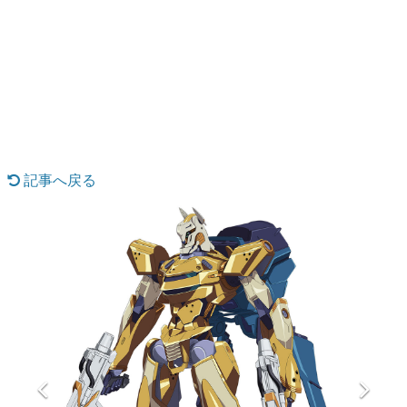
日本のコンテンツ産業やカルチャーに与えた影響を探る企
画です。
日本モバイルゲーム産業史
日本のモバイルゲーム史における主要なトピック・タイト
ルを網羅するほか、開発者へのインタビューや識者による
解説を掲載。約20年の歴史が一望できる決定版！
若ゲのいたり〜ゲームクリエイターの青春〜
『うつヌケ』『ペンと箸』等で知られるマンガ家・田中圭
一先生によるゲーム業界レポートマンガです。
記事へ戻る
なんでゲームは面白い？
ゲーム開発者・hamatsu氏がゲームの魅力を画面や操作の
具体的な形から解き明かしていく、硬派で骨太な評論連載
です。
ゲームが変えた日本語
「経験値」「裏技」「ラスボス」… ゲームにまつわる言葉
の起源や用法の変遷を、コンピューター文化史研究家・タ
イニーP氏が徹底調査。
カテゴリ
特集記事