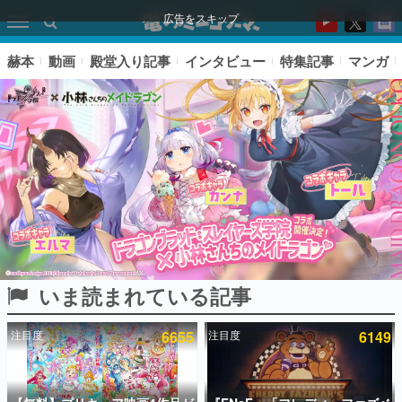
広告をスキップ
赫本
動画
殿堂入り記事
インタビュー
特集記事
マンガ
いま読まれている記事
ピックアップ
注目度
6655
注目度
6149
電ファミのいま読まれている記事ランキング
アプリセール情報