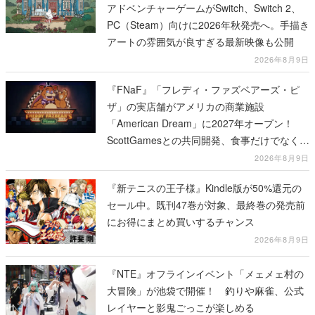
アドベンチャーゲームがSwitch、Switch 2、
PC（Steam）向けに2026年秋発売へ。手描き
アートの雰囲気が良すぎる最新映像も公開
2026年8月9日
『FNaF』「フレディ・ファズベアーズ・ピ
ザ」の実店舗がアメリカの商業施設
「American Dream」に2027年オープン！
ScottGamesとの共同開発、食事だけでなくス
テージショーや没入型のホラー体験も楽しめ
2026年8月9日
る
『新テニスの王子様』Kindle版が50%還元の
セール中。既刊47巻が対象、最終巻の発売前
にお得にまとめ買いするチャンス
2026年8月9日
『NTE』オフラインイベント「メェメェ村の
大冒険」が池袋で開催！ 釣りや麻雀、公式
レイヤーと影鬼ごっこが楽しめる