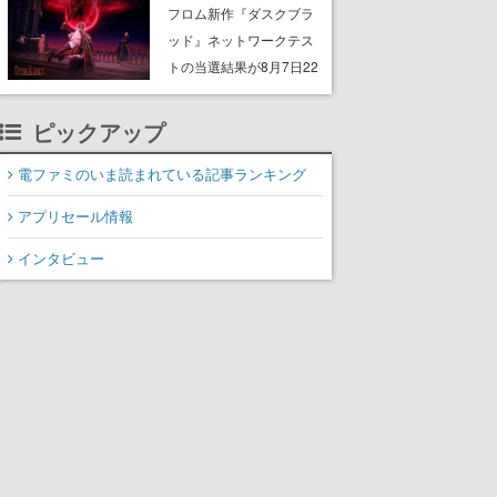
Storeで開催中。無料の大
フロム新作『ダスクブラ
型アップデート「ラスト
ッド』ネットワークテス
ライツ」が配信され、期
トの当選結果が8月7日22
間限定の無料プレイや過
時に発表へ。応募サイト
去作の無料配布も
のマイページから確認可
ピックアップ
能、テスト実施は8月21
日～24日
電ファミのいま読まれている記事ランキング
アプリセール情報
インタビュー