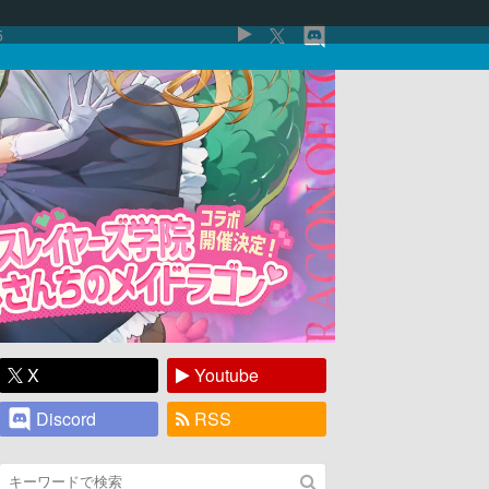
5
X
Youtube
Discord
RSS