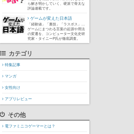
ら解き明かしていく、硬派で骨太な
評論連載です。
ゲームが変えた日本語
「経験値」「裏技」「ラスボス」…
ゲームにまつわる言葉の起源や用法
の変遷を、コンピューター文化史研
究家・タイニーP氏が徹底調査。
カテゴリ
特集記事
マンガ
女性向け
アプリレビュー
その他
電ファミニコゲーマーとは？