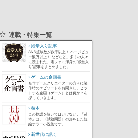
連載・特集一覧
殿堂入り記事
SNS拡散数が数千以上！ ページビュ
ー数万以上！ などなど。多くの人々
に読まれた、電ファミ渾身の“殿堂入
り”記事をまとめました。
ゲームの企画書
名作ゲームクリエイターの方々に製
作時のエピソードをお聞きし、ヒッ
トする企画（ゲーム）とは何か？を
探っていきます。
赫本
この物語を解いてはいけない。『赫
本』は、〈試験問題〉の形をした短
編ホラー小説集です。
新世代に訊く