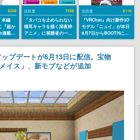
8206
7898
6116
注目度
注目度
』本編
「タバコを止められない
『VRChat』向け新作3D
描く『超か
猫耳キャラを描く深夜枠
モデル「ニュイ」が本日
b連載決
アニメ」に視聴者の一部
8月7日からBOOTHにて
マンガレ
から批判意見。違法薬物
発売。瞳に光る星や感情
コミッ
の使用と思しき描写も含
豊かな表情が、小悪魔か
が掲載ス
めて、BPOが議論を交わ
わいい
ップデートが6月13日に配信。宝物
話には…
す
「メイス」、新モブなどが追加
！