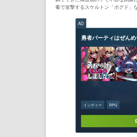
毒で攻撃するスケルトン「ボグド」な
AD
勇者パーティはぜんめ
インディー
RPG