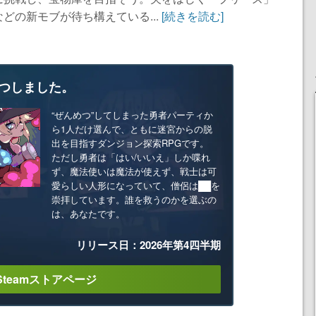
どの新モブが待ち構えている...
[続きを読む]
つしました。
“ぜんめつ”してしまった勇者パーティか
ら1人だけ選んで、ともに迷宮からの脱
出を目指すダンジョン探索RPGです。
ただし勇者は「はい/いいえ」しか喋れ
ず、魔法使いは魔法が使えず、戦士は可
愛らしい人形になっていて、僧侶は██を
崇拝しています。誰を救うのかを選ぶの
は、あなたです。
リリース日：2026年第4四半期
Steamストアページ