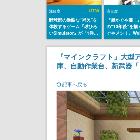
13739
注目度
注目度
野球部の過酷な“補欠”を
『超かぐや姫！
体験するゲーム『球ひろ
の“10年後”を
いSimulator』が「1件」
ぐやメシ！』We
のウィッシュリストをも
定。新たなWeb
とにチェコ語に対応し
ーベル「ビビビ
SNSで話題に。『キング
ク」にて特別話
『マインクラフト』大型ア
ダム・カム』開発元やチ
タート、あのお
庫、自動作業台、新武器
ェコのプロ野球選手から
まだ続きがある
称賛の声
記事へ戻る