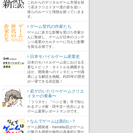
これからのデジタルゲーム市場を担
う若きクリエイター達の姿を追い、
彼らのルーツと情熱を探っていきま
す。
ゲーム世代の作家たち
ゲームに多大な影響を受けた作家さ
んに取材し、ゲームが日本のコンテ
ンツ産業やカルチャーに与えた影響
を探る企画です。
日本モバイルゲーム産業史
日本のモバイルゲーム史における主
要なトピック・タイトルを網羅する
ほか、開発者へのインタビューや識
者による解説を掲載。約20年の歴史
が一望できる決定版！
若ゲのいたり〜ゲームクリエ
イターの青春〜
『うつヌケ』『ペンと箸』等で知ら
れるマンガ家・田中圭一先生による
ゲーム業界レポートマンガです。
なんでゲームは面白い？
ゲーム開発者・hamatsu氏がゲーム
の魅力を画面や操作の具体的な形か