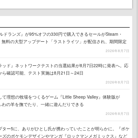
ルドランズ』が95%オフの330円で購入できるセールがSteam・
eで開催中。無料の大型アップデート「ラストライツ」が配信され、期間限定
の無料配布も
2026年8月7日
ラッド』ネットワークテストの当選結果が8月7日22時に発表へ。応
ら確認可能、テスト実施は8月21日～24日
2026年8月7日
想の牧場をつくるゲーム『Little Sheep Valley』体験版が
わふわの羊を撫でたり、一緒に遊んだりできる
2026年8月7日
プター5に、ありがひとし氏が携わっていたことが明らかに。『ポケ
ーズのポケモンデザインやマンガ『ロックマンメガミックス』など