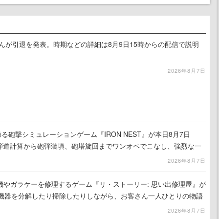
るさんが引退を発表。時期などの詳細は8月9日15時からの配信で説明
2026年8月7日
る砲撃シミュレーションゲーム『IRON NEST』が本日8月7日
。弾道計算から砲弾装填、砲塔旋回までワンオペでこなし、強烈な一
ンある作品
2026年8月7日
機やガラケーを修理するゲーム『リ・ストーリー: 思い出修理屋』が
子機器を分解したり掃除したりしながら、お客さん一人ひとりの物語
2026年8月7日