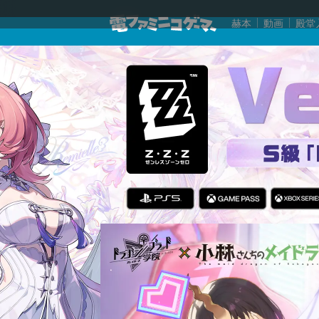
赫本
動画
殿堂