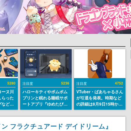
5280
5236
4752
注目度
注目度
ローヌ川
ハローキティやポムポム
VTuber・ばあちゃるさん
しらった
プリンと眠れる睡眠サポ
が引退を発表。時期など
グなどが
ートアプリ『ゆめたび』
の詳細は8月9日15時から
時より2
が配信中。キャラごとの
の配信で説明
販売
ASMRや目覚ましアラー
ムも搭載
ン フラクチュアード デイドリーム』