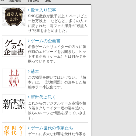
殿堂入り記事
SNS拡散数が数千以上！ ページビュ
ー数万以上！ などなど。多くの人々
に読まれた、電ファミ渾身の“殿堂入
り”記事をまとめました。
ゲームの企画書
名作ゲームクリエイターの方々に製
作時のエピソードをお聞きし、ヒッ
トする企画（ゲーム）とは何か？を
探っていきます。
赫本
この物語を解いてはいけない。『赫
本』は、〈試験問題〉の形をした短
編ホラー小説集です。
新世代に訊く
これからのデジタルゲーム市場を担
う若きクリエイター達の姿を追い、
彼らのルーツと情熱を探っていきま
す。
ゲーム世代の作家たち
ゲームに多大な影響を受けた作家さ