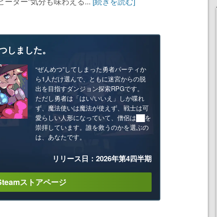
ーター”気分も味わえる...
[続きを読む]
つしました。
“ぜんめつ”してしまった勇者パーティか
ら1人だけ選んで、ともに迷宮からの脱
出を目指すダンジョン探索RPGです。
ただし勇者は「はい/いいえ」しか喋れ
ず、魔法使いは魔法が使えず、戦士は可
愛らしい人形になっていて、僧侶は██を
崇拝しています。誰を救うのかを選ぶの
は、あなたです。
リリース日：2026年第4四半期
Steamストアページ