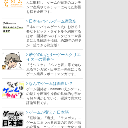
んに取材し、ゲームが日本のコンテ
ンツ産業やカルチャーに与えた影響
を探る企画です。
日本モバイルゲーム産業史
日本のモバイルゲーム史における主
要なトピック・タイトルを網羅する
ほか、開発者へのインタビューや識
者による解説を掲載。約20年の歴史
が一望できる決定版！
若ゲのいたり〜ゲームクリエ
イターの青春〜
『うつヌケ』『ペンと箸』等で知ら
れるマンガ家・田中圭一先生による
ゲーム業界レポートマンガです。
なんでゲームは面白い？
ゲーム開発者・hamatsu氏がゲーム
の魅力を画面や操作の具体的な形か
ら解き明かしていく、硬派で骨太な
評論連載です。
ゲームが変えた日本語
「経験値」「裏技」「ラスボス」…
ゲームにまつわる言葉の起源や用法
の変遷を、コンピューター文化史研