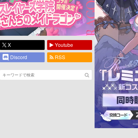
X
Youtube
Discord
RSS