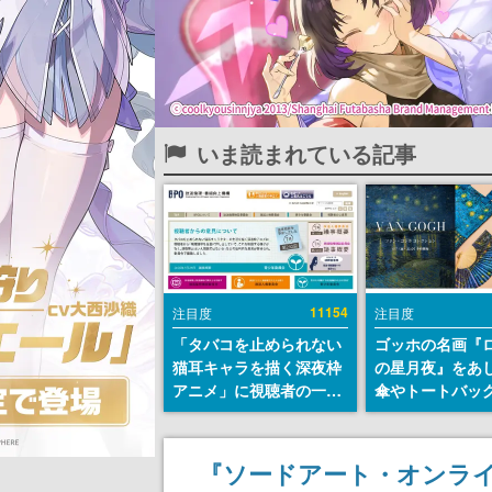
いま読まれている記事
11154
注目度
注目度
「タバコを止められない
ゴッホの名画『
猫耳キャラを描く深夜枠
の星月夜』をあ
アニメ」に視聴者の一部
傘やトートバッ
から批判意見。違法薬物
登場。8月7日21
の使用と思しき描写も含
日間限定で予約
めて、BPOが議論を交わ
『ソードアート・オンライ
す