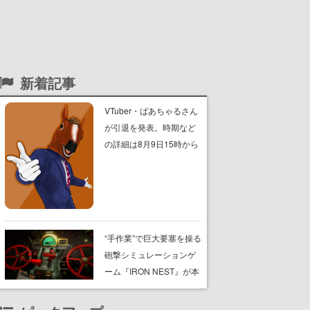
新着記事
VTuber・ばあちゃるさん
が引退を発表。時期など
の詳細は8月9日15時から
の配信で説明
“手作業”で巨大要塞を操る
砲撃シミュレーションゲ
ーム『IRON NEST』が本
日8月7日Steamにてリリ
ース。弾道計算から砲弾