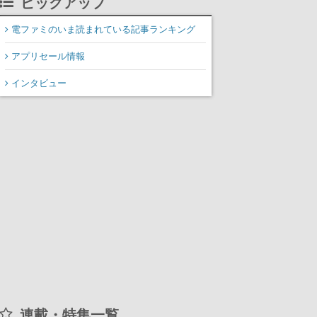
ピックアップ
装填、砲塔旋回までワン
オペでこなし、強烈な一
電ファミのいま読まれている記事ランキング
撃をブチかませるロマン
アプリセール情報
ある作品
インタビュー
連載・特集一覧