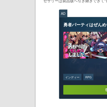
セサリーは製品版へ引き継ぎできて“ビ
AD
勇者パーティはぜんめ
インディー
RPG