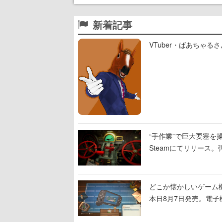
新着記事
VTuber・ばあちゃ
“手作業”で巨大要塞を操
Steamにてリリース
撃をブチかませるロマ
どこか懐かしいゲーム
本日8月7日発売。電
に耳を傾ける