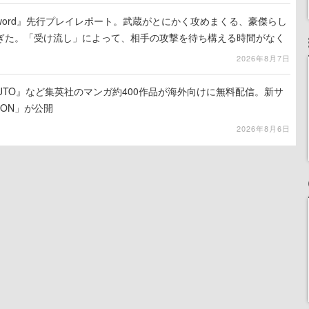
the Sword』先行プレイレポート。武蔵がとにかく攻めまくる、豪傑らし
ぎた。「受け流し」によって、相手の攻撃を待ち構える時間がなく
2026年8月7日
UTO』など集英社のマンガ約400作品が海外向けに無料配信。新サ
LION」が公開
2026年8月6日