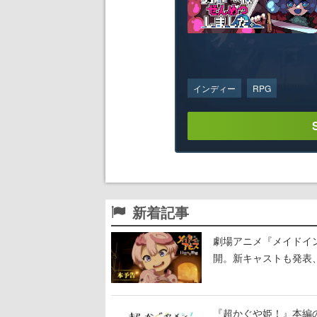
インディー
RPG
新着記事
劇場アニメ『メイドイン
開。新キャストも発表
る
『超かぐや姫！』本編の