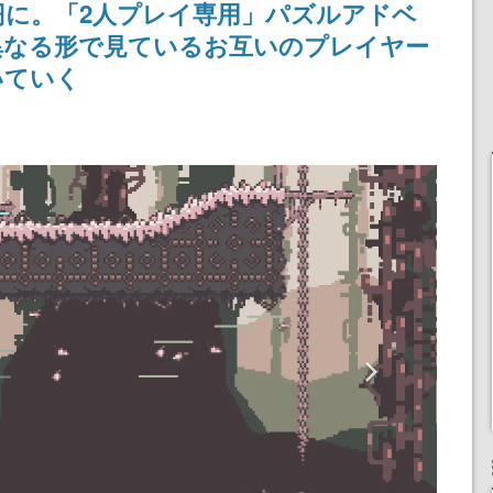
5円に。「2人プレイ専用」パズルアドベ
浜口直樹
定
異なる形で見ているお互いのプレイヤー
いていく