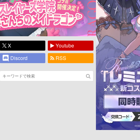
X
Youtube
Discord
RSS