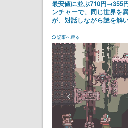
最安値に並ぶ710円→35
ディレクターの
氏が登壇する予
ンチャーで、同じ世界を
が、対話しながら謎を解
記事へ戻る