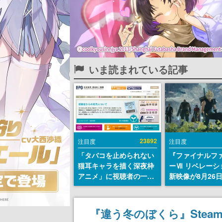
いま読まれている記事
23892
注目度
注目度
「タバコを止められない
『ファイナルフ
猫耳キャラを描く深夜枠
ーⅦ リベレーシ
アニメ」に視聴者の一部
新映像が8月26
から批判意見。違法薬物
公開へ。『FF7
の使用と思しき描写も含
クシリーズの完
めて、BPOが議論を交わ
「gamescom
『違う冬のぼくら』Stea
す
ニングナイトラ