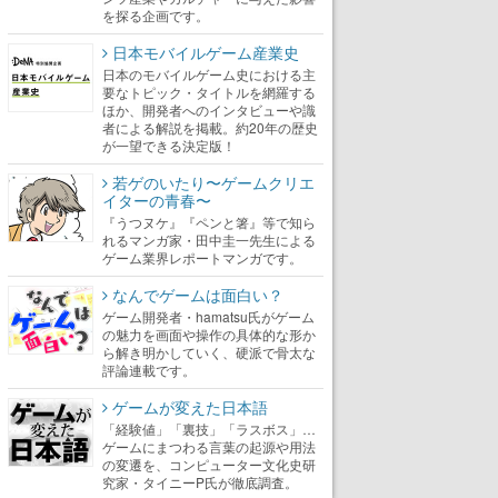
を探る企画です。
日本モバイルゲーム産業史
日本のモバイルゲーム史における主
要なトピック・タイトルを網羅する
ほか、開発者へのインタビューや識
者による解説を掲載。約20年の歴史
が一望できる決定版！
若ゲのいたり〜ゲームクリエ
イターの青春〜
『うつヌケ』『ペンと箸』等で知ら
れるマンガ家・田中圭一先生による
ゲーム業界レポートマンガです。
なんでゲームは面白い？
ゲーム開発者・hamatsu氏がゲーム
の魅力を画面や操作の具体的な形か
ら解き明かしていく、硬派で骨太な
評論連載です。
ゲームが変えた日本語
「経験値」「裏技」「ラスボス」…
ゲームにまつわる言葉の起源や用法
の変遷を、コンピューター文化史研
究家・タイニーP氏が徹底調査。