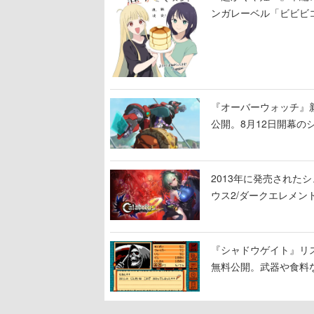
ンガレーベル「ビビビ
ある！
『オーバーウォッチ』新
公開。8月12日開幕
ロード」の朗読動画も
2013年に発売され
ウス2/ダークエレメン
幕乱れる戦場を駆け抜
『シャドウゲイト』リス
無料公開。武器や食料