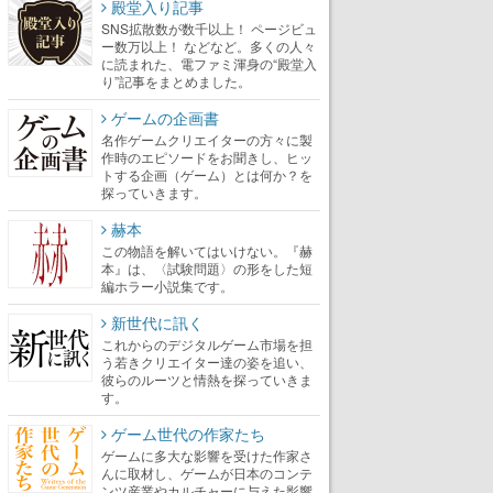
殿堂入り記事
SNS拡散数が数千以上！ ページビュ
ー数万以上！ などなど。多くの人々
に読まれた、電ファミ渾身の“殿堂入
り”記事をまとめました。
ゲームの企画書
名作ゲームクリエイターの方々に製
作時のエピソードをお聞きし、ヒッ
トする企画（ゲーム）とは何か？を
探っていきます。
赫本
この物語を解いてはいけない。『赫
本』は、〈試験問題〉の形をした短
編ホラー小説集です。
新世代に訊く
これからのデジタルゲーム市場を担
う若きクリエイター達の姿を追い、
彼らのルーツと情熱を探っていきま
す。
ゲーム世代の作家たち
ゲームに多大な影響を受けた作家さ
んに取材し、ゲームが日本のコンテ
ンツ産業やカルチャーに与えた影響