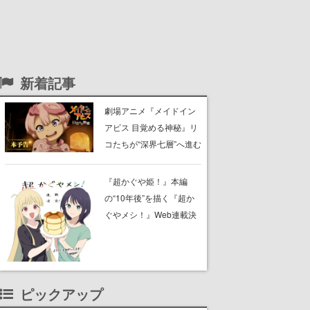
新着記事
劇場アニメ『メイドイン
アビス 目覚める神秘』リ
コたちが“深界七層”へ進む
予告映像が公開。新キャ
ストも発表、テパステは
『超かぐや姫！』本編
諸星すみれさん、クラヴ
の“10年後”を描く『超か
ァリは星野貴紀さんが担
ぐやメシ！』Web連載決
当する
定。新たなWebマンガレ
ーベル「ビビビコミッ
ク」にて特別話が掲載ス
タート、あのお話には…
ピックアップ
まだ続きがある！