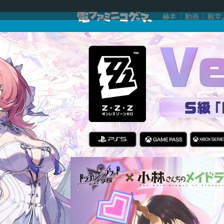
赫本
動画
殿堂