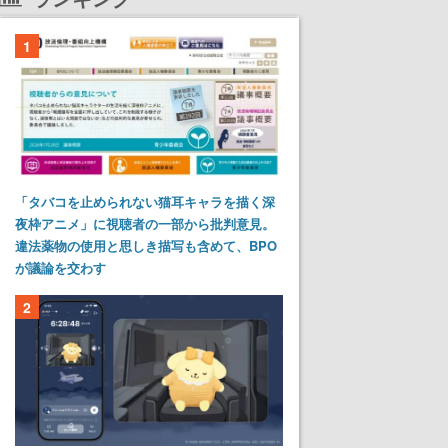
1
「タバコを止められない猫耳キャラを描く深
夜枠アニメ」に視聴者の一部から批判意見。
違法薬物の使用と思しき描写も含めて、BPO
が議論を交わす
2