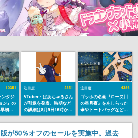
10351
4851
4356
注目度
注目度
ァンタジ
VTuber・ばあちゃるさん
ゴッホの名画『ローヌ川
ョン』の
が引退を発表。時期など
の星月夜』をあしらった
日早朝に
の詳細は8月9日15時から
傘やトートバッグなどが
』リメイ
の配信で説明
登場。8月7日21時より2
結編、
日間限定で予約販売
」のオープ
m版が50％オフのセールを実施中。過去
イブにて