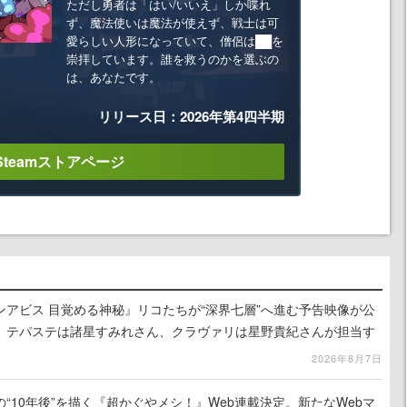
ただし勇者は「はい/いいえ」しか喋れ
ず、魔法使いは魔法が使えず、戦士は可
愛らしい人形になっていて、僧侶は██を
崇拝しています。誰を救うのかを選ぶの
は、あなたです。
リリース日：2026年第4四半期
Steamストアページ
アビス 目覚める神秘』リコたちが“深界七層”へ進む予告映像が公
、テパステは諸星すみれさん、クラヴァリは星野貴紀さんが担当す
2026年8月7日
“10年後”を描く『超かぐやメシ！』Web連載決定。新たなWebマ