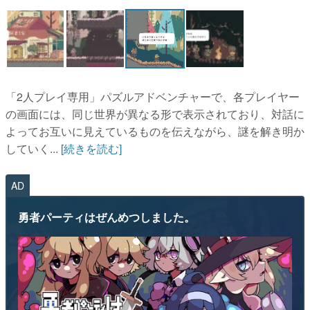
マンガ
女性向け
アプリレビュー
「2人プレイ専用」パズルアドベンチャーで、各プレイヤー
その他
の画面には、同じ世界が異なる形で表示されており、対話に
よってお互いに見えているものを伝えながら、謎を解き明か
電ファミニコゲーマーとは？
していく...
[続きを読む]
運営：株式会社マレ
AD
勇者パーティはぜんめつしました。