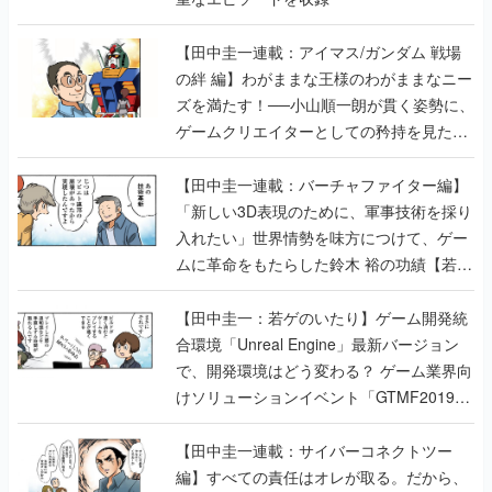
【田中圭一連載：アイマス/ガンダム 戦場
の絆 編】わがままな王様のわがままなニー
ズを満たす！──小山順一朗が貫く姿勢に、
ゲームクリエイターとしての矜持を見た
【若ゲのいたり最終回】
【田中圭一連載：バーチャファイター編】
「新しい3D表現のために、軍事技術を採り
入れたい」世界情勢を味方につけて、ゲー
ムに革命をもたらした鈴木 裕の功績【若ゲ
のいたり】
【田中圭一：若ゲのいたり】ゲーム開発統
合環境「Unreal Engine」最新バージョン
で、開発環境はどう変わる？ ゲーム業界向
けソリューションイベント「GTMF2019」
に行って、より理解を深めよう【PR】
【田中圭一連載：サイバーコネクトツー
編】すべての責任はオレが取る。だから、