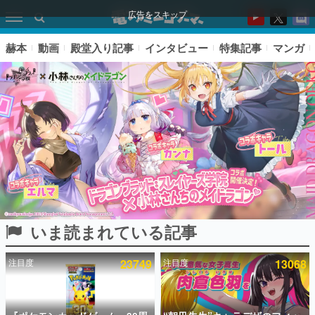
広告をスキップ
赫本
動画
殿堂入り記事
インタビュー
特集記事
マンガ
いま読まれている記事
ピックアップ
注目度
23749
注目度
13068
電ファミのいま読まれている記事ランキング
アプリセール情報