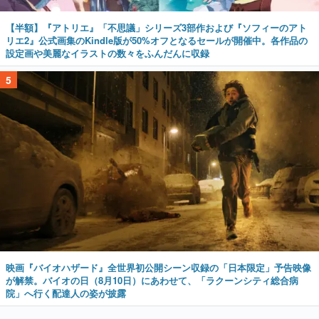
【半額】『アトリエ』「不思議」シリーズ3部作および『ソフィーのアト
リエ2』公式画集のKindle版が50%オフとなるセールが開催中。各作品の
設定画や美麗なイラストの数々をふんだんに収録
5
映画『バイオハザード』全世界初公開シーン収録の「日本限定」予告映像
が解禁。バイオの日（8月10日）にあわせて、「ラクーンシティ総合病
院」へ行く配達人の姿が披露