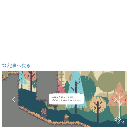
日本のコンテンツ産業やカルチャーに与えた影響を探る企
画です。
日本モバイルゲーム産業史
日本のモバイルゲーム史における主要なトピック・タイト
ルを網羅するほか、開発者へのインタビューや識者による
解説を掲載。約20年の歴史が一望できる決定版！
若ゲのいたり〜ゲームクリエイターの青春〜
『うつヌケ』『ペンと箸』等で知られるマンガ家・田中圭
一先生によるゲーム業界レポートマンガです。
記事へ戻る
なんでゲームは面白い？
ゲーム開発者・hamatsu氏がゲームの魅力を画面や操作の
具体的な形から解き明かしていく、硬派で骨太な評論連載
です。
ゲームが変えた日本語
「経験値」「裏技」「ラスボス」… ゲームにまつわる言葉
の起源や用法の変遷を、コンピューター文化史研究家・タ
イニーP氏が徹底調査。
カテゴリ
3 / 4
特集記事