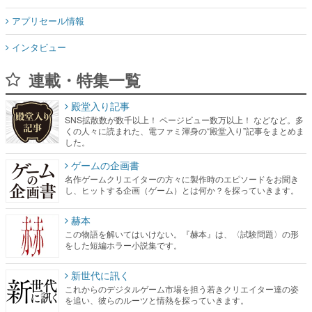
アプリセール情報
インタビュー
連載・特集一覧
殿堂入り記事
SNS拡散数が数千以上！ ページビュー数万以上！ などなど。多
くの人々に読まれた、電ファミ渾身の“殿堂入り”記事をまとめま
した。
ゲームの企画書
名作ゲームクリエイターの方々に製作時のエピソードをお聞き
し、ヒットする企画（ゲーム）とは何か？を探っていきます。
赫本
この物語を解いてはいけない。『赫本』は、〈試験問題〉の形
をした短編ホラー小説集です。
新世代に訊く
これからのデジタルゲーム市場を担う若きクリエイター達の姿
を追い、彼らのルーツと情熱を探っていきます。