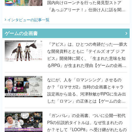
国内向けローンチを行った発見型ストア
『あっぷアリーナ！』仕掛け人に話を聞い
てみた
インタビュー
の記事一覧
ゲームの企画書
『アビス』は、ひとつの奇跡だった──膨大
な開発資料とともに『テイルズ オブ ジ ア
ビス』開発陣に聞く、「生まれた意味を知
るRPG」が生まれた理由【ゲームの企画
書】
なにが、人を「ロマンシング」させるの
か？『ロマサガ2』当時の企画書とキャラ
設定画から迫る、河津秋敏がRPGに生み出
した「ロマン」の正体とは【ゲームの企画
書】
『ガンパレ』の企画書、ついに公開━初代
PSの伝説的タイトルは、なぜ生まれたの
か？そして『LOOP8』へ受け継がれたもの