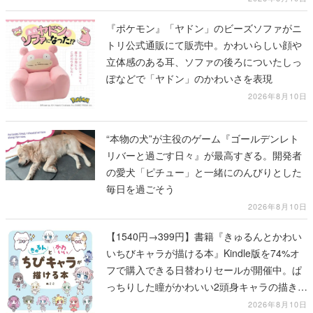
『ポケモン』「ヤドン」のビーズソファがニ
トリ公式通販にて販売中。かわいらしい顔や
立体感のある耳、ソファの後ろについたしっ
ぽなどで「ヤドン」のかわいさを表現
2026年8月10日
“本物の犬”が主役のゲーム『ゴールデンレト
リバーと過ごす日々』が最高すぎる。開発者
の愛犬「ピチュー」と一緒にのんびりとした
毎日を過ごそう
2026年8月10日
【1540円→399円】書籍『きゅるんとかわい
いちびキャラが描ける本』Kindle版を74%オ
フで購入できる日替わりセールが開催中。ぱ
っちりした瞳がかわいい2頭身キャラの描き方
を学べる1冊
2026年8月10日