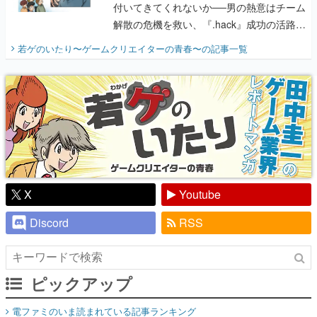
付いてきてくれないか──男の熱意はチーム
解散の危機を救い、『.hack』成功の活路を
開く。業界の快男児・松山 洋に流れる血は
若ゲのいたり〜ゲームクリエイターの青春〜
の記事一覧
『少年ジャンプ』色だった【若ゲのいた
り】
X
Youtube
Discord
RSS
ピックアップ
電ファミのいま読まれている記事ランキング