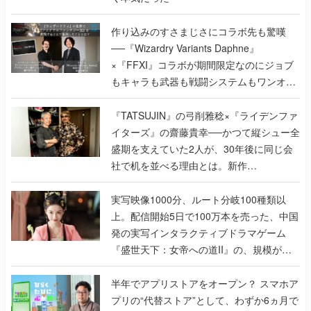
作り込みのすさまじさにコラボ先も驚嘆
──『Wizardry Variants Daphne』
×『FFXI』コラボが期間限定なのにジョブ
もキャラも武器も戦闘システムもワンオフ
で作り込まれた理由を両ディレクターに聞
く
『TATSUJIN』の弓削雅稔×『ライデンファ
イターズ』の齋藤貴幸──かつて縦シュー全
盛期を支えていた2人が、30年後に同じ会
社で机を並べる理由とは。新作
『TATSUJIN EXTREME』で初タッグを組
んだレジェンド2人に訊く開発秘話
実写映像1000分、ルート分岐100種類以
上。配信開始5日で100万本を売った、中国
発の実写インタラクティブドラマゲーム
『盛世天下：女帝への道II』の、規模が違
うこだわりをプロデューサーに聞いた
半年でアプリストアをオープン？ スマホア
プリの“代替ストア”として、わずか6ヵ月で