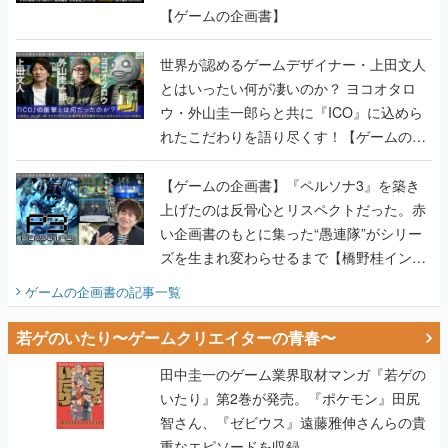
【ゲームの企画書】
世界が認めるゲームデザイナー・上田文人
とはいったい何が凄いのか？ ヨコオタロ
ウ・外山圭一郎らと共に『ICO』に込めら
れたこだわりを語り尽くす！【ゲームの企
画書】
【ゲームの企画書】『ペルソナ3』を築き
上げたのは反骨心とリスペクトだった。赤
い企画書のもとに集った“愚連隊”がシリー
ズを生まれ変わらせるまで【橋野桂インタ
ビュー】
ゲームの企画書
の記事一覧
若ゲのいたり〜ゲームクリエイターの青春〜
田中圭一のゲーム業界取材マンガ『若ゲの
いたり』第2巻が発売。『ポケモン』田尻
智さん、『ゼビウス』遠藤雅伸さんらの貴
重なエピソードを収録