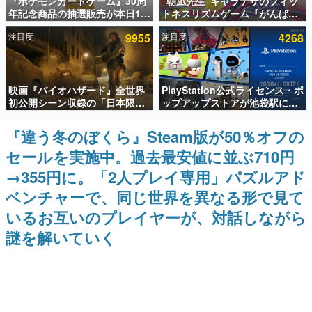
『ポケモンカードゲーム』30周
“朝凪先生”キャラデザのフィッ
年記念商品の抽選販売が本日12
トネスリズムゲーム『がんば
インタビュー
時より開始。拡張パック「30th
れ！チアリズム』Steamストア
注目度
9955
注目度
4268
CELEBRATION」のボックス
ページが公開。キャラクターの
連載・特集一覧
に、「プレミアムデッキセット
CVは陽向葵ゅかさん
エーフィ・ブラッキー」
「FUTURISTIC BOX」の計3商
殿堂入り記事
品
映画『バイオハザード』全世界
PlayStation公式ライセンス・ポ
SNS拡散数が数千以上！ ページビュー数万以上！ などな
ど。多くの人々に読まれた、電ファミ渾身の“殿堂入り”記
初公開シーン収録の「日本限
ップアップストアが池袋駅にて
事をまとめました。
定」予告映像が解禁。バイオの
期間限定で開催。夏のアパレル
日（8月10日）にあわせて、
や『ブラッドボーン』の新作ア
『違う冬のぼくら』Steam版が50％オフの
ゲームの企画書
「ラクーンシティ総合病院」へ
イテムが登場
名作ゲームクリエイターの方々に製作時のエピソードをお
セールを実施中。過去最安値に並ぶ710円
行く配達人の姿が披露
聞きし、ヒットする企画（ゲーム）とは何か？を探ってい
きます。
→355円に。「2人プレイ専用」パズルアド
赫本
ベンチャーで、同じ世界を異なる形で見て
この物語を解いてはいけない。『赫本』は、〈試験問題〉
いるお互いのプレイヤーが、対話しながら
の形をした短編ホラー小説集です。
謎を解いていく
新世代に訊く
これからのデジタルゲーム市場を担う若きクリエイター達
の姿を追い、彼らのルーツと情熱を探っていきます。
ゲーム世代の作家たち
ゲームに多大な影響を受けた作家さんに取材し、ゲームが