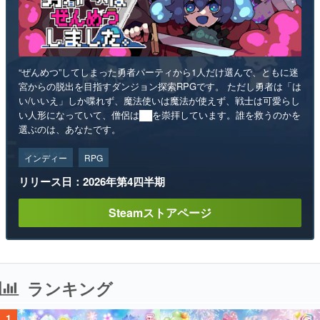
“ぜんめつ”してしまった勇者パーティから1人だけ選んで、ともに迷
宮からの脱出を目指すダンジョン探索RPGです。 ただし勇者は「は
い/いいえ」しか喋れず、魔法使いは魔法が使えず、戦士は可愛らし
い人形になっていて、僧侶は██を崇拝しています。誰を救うのかを
選ぶのは、あなたです。
インディー
RPG
リリース日：2026年第4四半期
Steamストアページ
ランキング
1