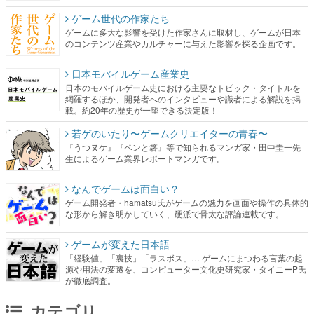
ゲーム世代の作家たち
ゲームに多大な影響を受けた作家さんに取材し、ゲームが日本
のコンテンツ産業やカルチャーに与えた影響を探る企画です。
日本モバイルゲーム産業史
日本のモバイルゲーム史における主要なトピック・タイトルを
網羅するほか、開発者へのインタビューや識者による解説を掲
載。約20年の歴史が一望できる決定版！
若ゲのいたり〜ゲームクリエイターの青春〜
『うつヌケ』『ペンと箸』等で知られるマンガ家・田中圭一先
生によるゲーム業界レポートマンガです。
なんでゲームは面白い？
ゲーム開発者・hamatsu氏がゲームの魅力を画面や操作の具体的
な形から解き明かしていく、硬派で骨太な評論連載です。
ゲームが変えた日本語
「経験値」「裏技」「ラスボス」… ゲームにまつわる言葉の起
源や用法の変遷を、コンピューター文化史研究家・タイニーP氏
が徹底調査。
カテゴリ