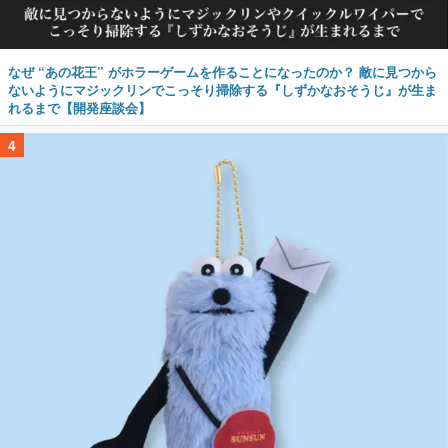
なぜ “あの花王” がホラーゲームを作ることになったのか？ 敵に見つから
ないようにマジックリンでこっそり掃除する『しずかなおそうじ』が生ま
れるまで【開発座談会】
4