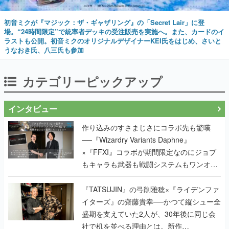
初音ミクが『マジック：ザ・ギャザリング』の「Secret Lair」に登
場。“24時間限定”で統率者デッキの受注販売を実施へ。また、カードのイ
ラストも公開。初音ミクのオリジナルデザイナーKEI氏をはじめ、さいと
うなおき氏、八三氏も参加
カテゴリーピックアップ
インタビュー
作り込みのすさまじさにコラボ先も驚嘆
──『Wizardry Variants Daphne』
×『FFXI』コラボが期間限定なのにジョブ
もキャラも武器も戦闘システムもワンオフ
で作り込まれた理由を両ディレクターに聞
く
『TATSUJIN』の弓削雅稔×『ライデンファ
イターズ』の齋藤貴幸──かつて縦シュー全
盛期を支えていた2人が、30年後に同じ会
社で机を並べる理由とは。新作