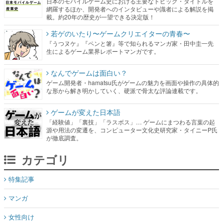
日本のモバイルゲーム史における主要なトピック・タイトルを
網羅するほか、開発者へのインタビューや識者による解説を掲
載。約20年の歴史が一望できる決定版！
若ゲのいたり〜ゲームクリエイターの青春〜
『うつヌケ』『ペンと箸』等で知られるマンガ家・田中圭一先
生によるゲーム業界レポートマンガです。
なんでゲームは面白い？
ゲーム開発者・hamatsu氏がゲームの魅力を画面や操作の具体的
な形から解き明かしていく、硬派で骨太な評論連載です。
ゲームが変えた日本語
「経験値」「裏技」「ラスボス」… ゲームにまつわる言葉の起
源や用法の変遷を、コンピューター文化史研究家・タイニーP氏
が徹底調査。
カテゴリ
特集記事
マンガ
女性向け