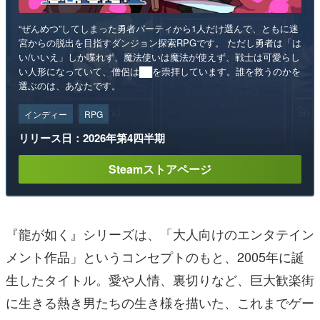
“ぜんめつ”してしまった勇者パーティから1人だけ選んで、ともに迷
宮からの脱出を目指すダンジョン探索RPGです。 ただし勇者は「は
い/いいえ」しか喋れず、魔法使いは魔法が使えず、戦士は可愛らし
い人形になっていて、僧侶は██を崇拝しています。誰を救うのかを
選ぶのは、あなたです。
インディー
RPG
リリース日：2026年第4四半期
Steamストアページ
『龍が如く』シリーズは、「大人向けのエンタテイン
メント作品」というコンセプトのもと、2005年に誕
生したタイトル。愛や人情、裏切りなど、巨大歓楽街
に生きる熱き男たちの生き様を描いた、これまでゲー