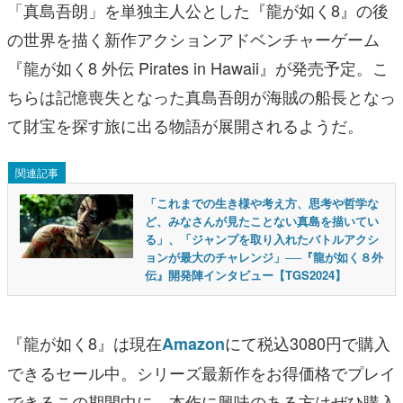
「真島吾朗」を単独主人公とした『龍が如く8』の後
の世界を描く新作アクションアドベンチャーゲーム
『龍が如く8 外伝 Pirates in Hawaii』が発売予定。こ
ちらは記憶喪失となった真島吾朗が海賊の船長となっ
て財宝を探す旅に出る物語が展開されるようだ。
関連記事
「これまでの生き様や考え方、思考や哲学な
ど、みなさんが見たことない真島を描いてい
る」、「ジャンプを取り入れたバトルアクシ
ョンが最大のチャレンジ」──『龍が如く８外
伝』開発陣インタビュー【TGS2024】
『龍が如く8』は現在
にて税込3080円で購入
Amazon
できるセール中。シリーズ最新作をお得価格でプレイ
できるこの期間中に、本作に興味のある方はぜひ購入