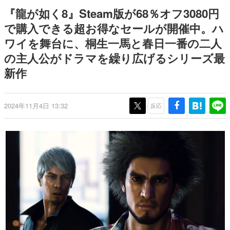
どが全品受注生産で登場、過去
ー？＾＾」暗黒微笑の夢女子
日本のコンテンツ産業やカルチャーに与えた影響を探る企
『龍が如く8』Steam版が68％オフ3080円
に発売したグッズの再販も
や、萌え声不思議ちゃん女子と
画です。
青春を謳歌
で購入できる超お得なセールが開催中。ハ
日本モバイルゲーム産業史
ワイを舞台に、桐生一馬と春日一番の二人
日本のモバイルゲーム史における主要なトピック・タイト
ルを網羅するほか、開発者へのインタビューや識者による
の主人公がドラマを繰り広げるシリーズ最
解説を掲載。約20年の歴史が一望できる決定版！
新作
若ゲのいたり〜ゲームクリエイターの青春〜
『うつヌケ』『ペンと箸』等で知られるマンガ家・田中圭
一先生によるゲーム業界レポートマンガです。
2024年11月4日 13:32
反応
なんでゲームは面白い？
ゲーム開発者・hamatsu氏がゲームの魅力を画面や操作の
具体的な形から解き明かしていく、硬派で骨太な評論連載
です。
ゲームが変えた日本語
「経験値」「裏技」「ラスボス」… ゲームにまつわる言葉
の起源や用法の変遷を、コンピューター文化史研究家・タ
イニーP氏が徹底調査。
カテゴリ
特集記事