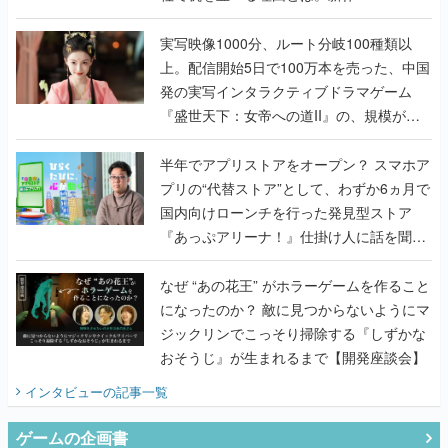
『TATSUJIN EXTREME』で初タッグを組
んだレジェンド2人に訊く開発秘話
実写映像1000分、ルート分岐100種類以
上。配信開始5日で100万本を売った、中国
発の実写インタラクティブドラマゲーム
『盛世天下：女帝への道II』の、規模が違
うこだわりをプロデューサーに聞いた
半年でアプリストアをオープン？ スマホア
プリの“代替ストア”として、わずか6ヵ月で
国内向けローンチを行った発見型ストア
『あっぷアリーナ！』仕掛け人に話を聞い
てみた
なぜ “あの花王” がホラーゲームを作ること
になったのか？ 敵に見つからないようにマ
ジックリンでこっそり掃除する『しずかな
おそうじ』が生まれるまで【開発座談会】
インタビュー
の記事一覧
ゲームの企画書