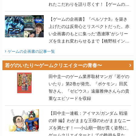
れたこだわりを語り尽くす！【ゲームの企
画書】
【ゲームの企画書】『ペルソナ3』を築き
上げたのは反骨心とリスペクトだった。赤
い企画書のもとに集った“愚連隊”がシリー
ズを生まれ変わらせるまで【橋野桂インタ
ビュー】
ゲームの企画書
の記事一覧
若ゲのいたり〜ゲームクリエイターの青春〜
田中圭一のゲーム業界取材マンガ『若ゲの
いたり』第2巻が発売。『ポケモン』田尻
智さん、『ゼビウス』遠藤雅伸さんらの貴
重なエピソードを収録
【田中圭一連載：アイマス/ガンダム 戦場
の絆 編】わがままな王様のわがままなニー
ズを満たす！──小山順一朗が貫く姿勢に、
ゲームクリエイターとしての矜持を見た