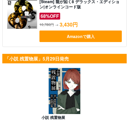
[Steam] 龍が如く8 デラックス・エディショ
ン|オンラインコード版
68%OFF
3,430円
10,780円
→
Amazonで購入
「小説 残置物展」5月29日発売
小説 残置物展