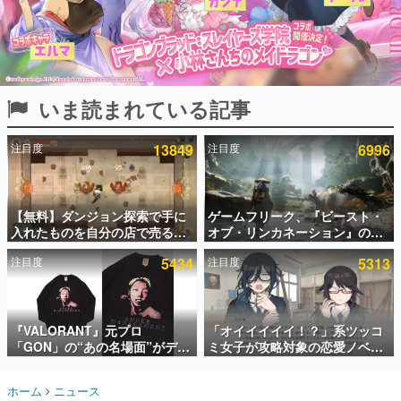
インタビュー
連載・特集一覧
殿堂入り記事
いま読まれている記事
SNS拡散数が数千以上！ ページビュー数万以上！ などな
ど。多くの人々に読まれた、電ファミ渾身の“殿堂入り”記
事をまとめました。
注目度
13849
注目度
6996
ゲームの企画書
名作ゲームクリエイターの方々に製作時のエピソードをお
聞きし、ヒットする企画（ゲーム）とは何か？を探ってい
【無料】ダンジョン探索で手に
ゲームフリーク、『ビースト・
きます。
入れたものを自分の店で売るゲ
オブ・リンカネーション』の継
赫本
ーム『Moonlighter』がSteam
続的なアプデ方針を表明。ユー
この物語を解いてはいけない。『赫本』は、〈試験問題〉
注目度
5434
注目度
5313
にて無料配布中！続編
ザーからの意見を真摯に受け止
の形をした短編ホラー小説集です。
『Moonlighter 2』の9月2日正
めて対応へ。修正パッチは約1週
式リリースを記念したキャンペ
間以内に配信される予定
ーン
新世代に訊く
『VALORANT』元プロ
「オイイイイイ！？」系ツッコ
これからのデジタルゲーム市場を担う若きクリエイター達
の姿を追い、彼らのルーツと情熱を探っていきます。
「GON」の“あの名場面”がデザ
ミ女子が攻略対象の恋愛ノベル
インされた新作グッズが本日8月
ゲーム『美術部カノジョ』
5日より期間限定で発売。Tシャ
Steamストアページが公開。
ゲーム世代の作家たち
ホーム
ニュース
ツやコインケース、アクキーな
「お前らーそろそろ自重しろ
ゲームに多大な影響を受けた作家さんに取材し、ゲームが