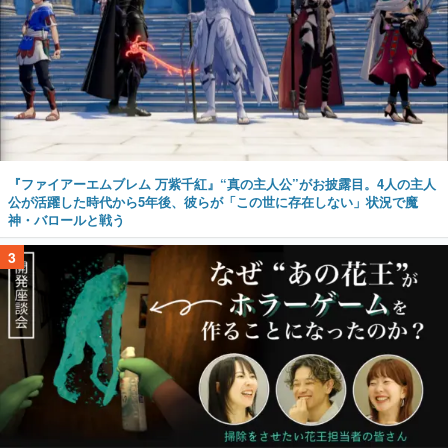
『ファイアーエムブレム 万紫千紅』“真の主人公”がお披露目。4人の主人
公が活躍した時代から5年後、彼らが「この世に存在しない」状況で魔
神・バロールと戦う
3