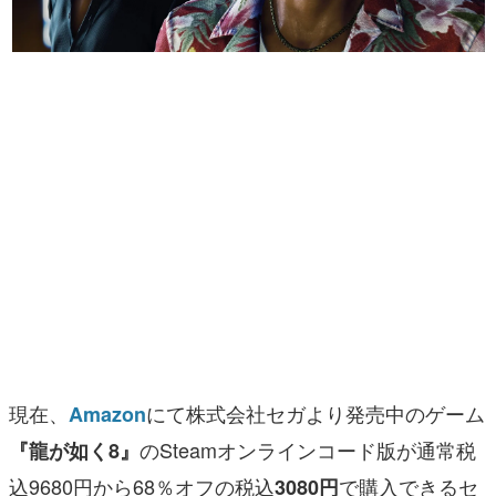
マンガ
女性向け
アプリレビュー
その他
電ファミニコゲーマーとは？
運営：株式会社マレ
現在、
にて株式会社セガより発売中のゲーム
Amazon
のSteamオンラインコード版が通常税
『龍が如く8』
込9680円から68％オフの税込
で購入できるセ
3080円