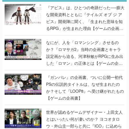
『アビス』は、ひとつの奇跡だった──膨大
な開発資料とともに『テイルズ オブ ジ ア
ビス』開発陣に聞く、「生まれた意味を知
るRPG」が生まれた理由【ゲームの企画
書】
なにが、人を「ロマンシング」させるの
か？『ロマサガ2』当時の企画書とキャラ
設定画から迫る、河津秋敏がRPGに生み出
した「ロマン」の正体とは【ゲームの企画
書】
『ガンパレ』の企画書、ついに公開━初代
PSの伝説的タイトルは、なぜ生まれたの
か？そして『LOOP8』へ受け継がれたもの
【ゲームの企画書】
世界が認めるゲームデザイナー・上田文人
とはいったい何が凄いのか？ ヨコオタロ
ウ・外山圭一郎らと共に『ICO』に込めら