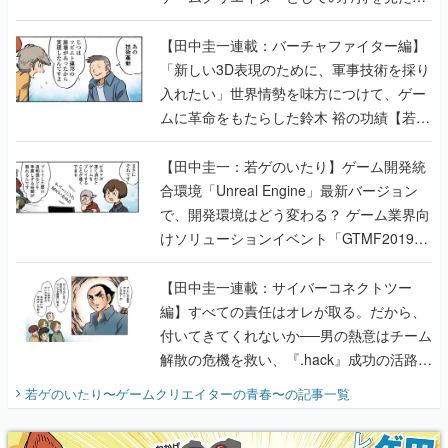
【若ゲのいたり最終回】
【田中圭一連載：バーチャファイター編】
「新しい3D表現のために、軍事技術を採り
入れたい」世界情勢を味方につけて、ゲー
ムに革命をもたらした鈴木 裕の功績【若ゲ
のいたり】
【田中圭一：若ゲのいたり】ゲーム開発統
合環境「Unreal Engine」最新バージョン
で、開発環境はどう変わる？ ゲーム業界向
けソリューションイベント「GTMF2019」
に行って、より理解を深めよう【PR】
【田中圭一連載：サイバーコネクトツー
編】すべての責任はオレが取る。だから、
付いてきてくれないか──男の熱意はチーム
解散の危機を救い、『.hack』成功の活路を
開く。業界の快男児・松山 洋に流れる血は
若ゲのいたり〜ゲームクリエイターの青春〜
の記事一覧
『少年ジャンプ』色だった【若ゲのいた
り】