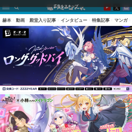
広告をスキップ
赫本
動画
殿堂入り記事
インタビュー
特集記事
マンガ
ピックアップ
電ファミのいま読まれている記事ランキング
アプリセール情報