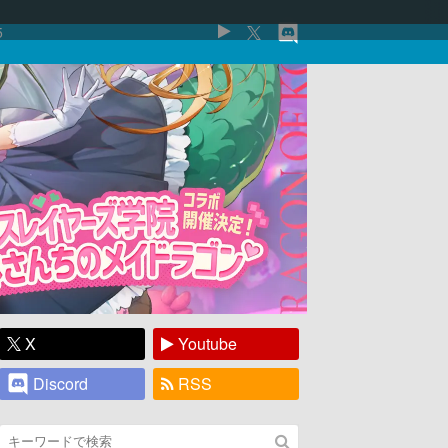
5
X
Youtube
Discord
RSS