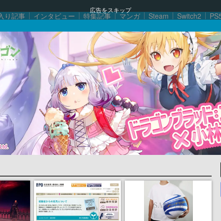
広告をスキップ
入り記事
インタビュー
特集記事
マンガ
Steam
Switch2
PS