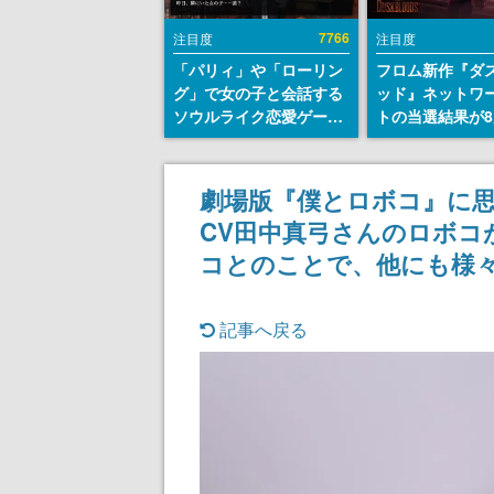
7766
注目度
注目度
「パリィ」や「ローリン
フロム新作『ダ
グ」で女の子と会話する
ッド』ネットワ
ソウルライク恋愛ゲーム
トの当選結果が8
『小早川さんはソウルラ
時に発表。応募
イク』無料公開。返事に
マイページから
失敗すると「YOU
能、テスト実施は
劇場版『僕とロボコ』に
DIED」
日～24日
CV田中真弓さんのロボコ
コとのことで、他にも様
記事へ戻る