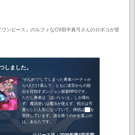
『ワンピース』のルフィなCV田中真弓さんのロボコが登
つしました。
“ぜんめつ”してしまった勇者パーティか
ら1人だけ選んで、ともに迷宮からの脱
出を目指すダンジョン探索RPGです。
ただし勇者は「はい/いいえ」しか喋れ
ず、魔法使いは魔法が使えず、戦士は可
愛らしい人形になっていて、僧侶は██を
崇拝しています。誰を救うのかを選ぶの
は、あなたです。
リリース日：2026年第4四半期