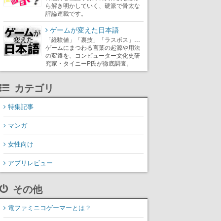
ら解き明かしていく、硬派で骨太な
評論連載です。
ゲームが変えた日本語
「経験値」「裏技」「ラスボス」…
ゲームにまつわる言葉の起源や用法
の変遷を、コンピューター文化史研
究家・タイニーP氏が徹底調査。
カテゴリ
特集記事
マンガ
女性向け
アプリレビュー
その他
電ファミニコゲーマーとは？