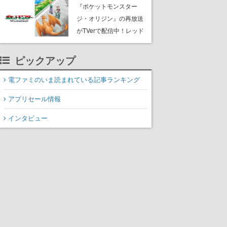
開
『ポケットモンスター
ジ・オリジン』の再放送
がTVerで配信中！レッド
（CV：竹内順子）が主人
公のオリジナルアニメ
ピックアップ
電ファミのいま読まれている記事ランキング
アプリセール情報
インタビュー