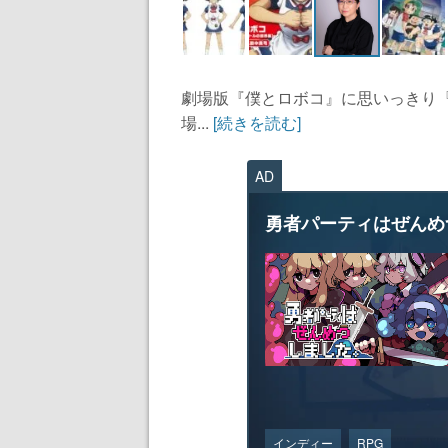
劇場版『僕とロボコ』に思いっきり
場...
[続きを読む]
AD
勇者パーティはぜんめ
インディー
RPG