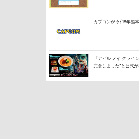
公開中
カプコンが令和8年熊本
『デビル メイ クライ
完食しました”と公式が