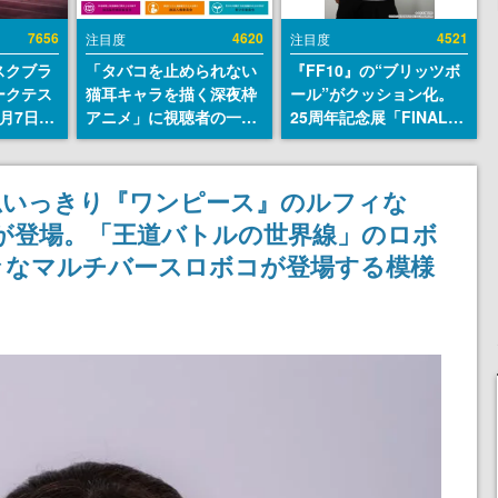
7656
4620
4521
注目度
注目度
スクブラ
「タバコを止められない
『FF10』の“ブリッツボ
ークテス
猫耳キャラを描く深夜枠
ール”がクッション化。
月7日22
アニメ」に視聴者の一部
25周年記念展「FINAL
サイトの
から批判意見。違法薬物
FANTASY X MUSEUM-
確認可
の使用と思しき描写も含
幻光の記憶-」のグッズ情
8月21
めて、BPOが議論を交わ
報が一部公開
思いっきり『ワンピース』のルフィな
す
が登場。「王道バトルの世界線」のロボ
々なマルチバースロボコが登場する模様