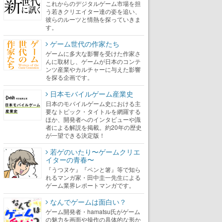
これからのデジタルゲーム市場を担
う若きクリエイター達の姿を追い、
彼らのルーツと情熱を探っていきま
す。
ゲーム世代の作家たち
ゲームに多大な影響を受けた作家さ
んに取材し、ゲームが日本のコンテ
ンツ産業やカルチャーに与えた影響
を探る企画です。
日本モバイルゲーム産業史
日本のモバイルゲーム史における主
要なトピック・タイトルを網羅する
ほか、開発者へのインタビューや識
者による解説を掲載。約20年の歴史
が一望できる決定版！
若ゲのいたり〜ゲームクリエ
イターの青春〜
『うつヌケ』『ペンと箸』等で知ら
れるマンガ家・田中圭一先生による
ゲーム業界レポートマンガです。
なんでゲームは面白い？
ゲーム開発者・hamatsu氏がゲーム
の魅力を画面や操作の具体的な形か