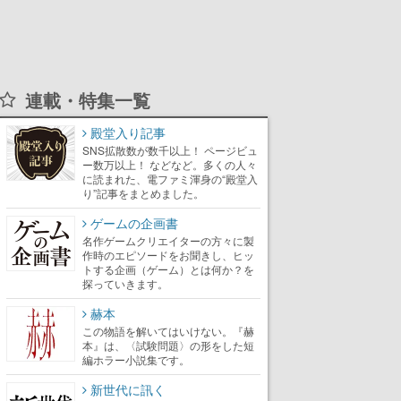
連載・特集一覧
殿堂入り記事
SNS拡散数が数千以上！ ページビュ
ー数万以上！ などなど。多くの人々
に読まれた、電ファミ渾身の“殿堂入
り”記事をまとめました。
ゲームの企画書
名作ゲームクリエイターの方々に製
作時のエピソードをお聞きし、ヒッ
トする企画（ゲーム）とは何か？を
探っていきます。
赫本
この物語を解いてはいけない。『赫
本』は、〈試験問題〉の形をした短
編ホラー小説集です。
新世代に訊く