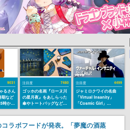
9031
7480
4499
注目度
注目度
ちゃるさん
ゴッホの名画『ローヌ川
ジャミロクワイの名曲
時期など
の星月夜』をあしらった
「Virtual Insanity」
15時から
傘やトートバッグなどが
「Cosmic Girl」
登場。8月7日21時より2
「Canned Heat」公式日
日間限定で予約販売
本語字幕付きMVがいき
なり公開！「SUMMER
のコラボフードが発表。「夢魔の酒蒸
SONIC 2026」での9年ぶ