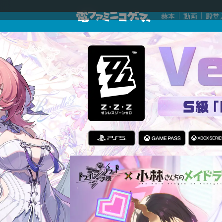
赫本
動画
殿堂