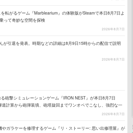
を転がるゲーム『Marblearium』の体験版がSteamで本日8月7日よ
トに乗って奇妙な空間を探検
2026年8月7日
るさんが引退を発表。時期などの詳細は8月9日15時からの配信で説明
2026年8月7日
る砲撃シミュレーションゲーム『IRON NEST』が本日8月7日
。弾道計算から砲弾装填、砲塔旋回までワンオペでこなし、強烈な一
ンある作品
2026年8月7日
機やガラケーを修理するゲーム『リ・ストーリー: 思い出修理屋』が