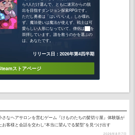
ら1人だけ選んで、ともに迷宮からの脱
出を目指すダンジョン探索RPGです。
ただし勇者は「はい/いいえ」しか喋れ
ず、魔法使いは魔法が使えず、戦士は可
愛らしい人形になっていて、僧侶は██を
崇拝しています。誰を救うのかを選ぶの
は、あなたです。
リリース日：2026年第4四半期
Steamストアページ
小さなヘアサロンを営むゲーム『けものたちの髪切り屋』体験版が
たお客様と会話を交わし“本当に望んでる髪型”を見つけ出す
2026年8月7日