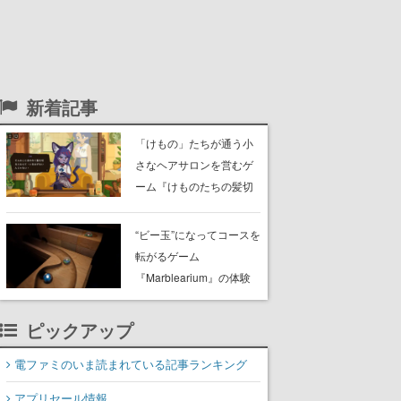
新着記事
「けもの」たちが通う小
さなヘアサロンを営むゲ
ーム『けものたちの髪切
り屋』体験版が配信開
始。悩みを持ったお客様
“ビー玉”になってコースを
と会話を交わし“本当に望
転がるゲーム
んでる髪型”を見つけ出す
『Marblearium』の体験
版がSteamで本日8月7日
より配信。Lo-Fiビートに
ピックアップ
乗って奇妙な空間を探検
電ファミのいま読まれている記事ランキング
アプリセール情報