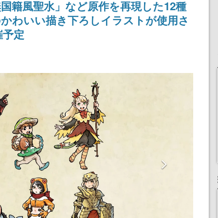
国籍風聖水」など原作を再現した12種
りとなる日本公演を記念
して
のかわいい描き下ろしイラストが使⽤さ
催予定