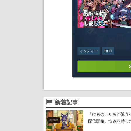
インディー
RPG
新着記事
「けもの」たちが通う
配信開始。悩みを持っ