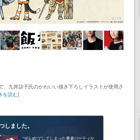
2 / 11
）まで。九井諒⼦氏のかわいい描き下ろしイラストが使⽤さ
きを読む]
つしました。
“ぜんめつ”してしまった勇者パーティか