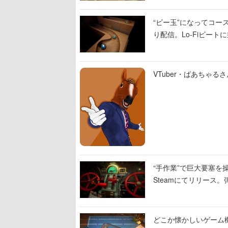
“ビー玉”になってコース
り配信。Lo-Fiビー
VTuber・ばあちゃ
“手作業”で巨大要塞を操
Steamにてリリース
撃をブチかませるロマ
どこか懐かしいゲーム