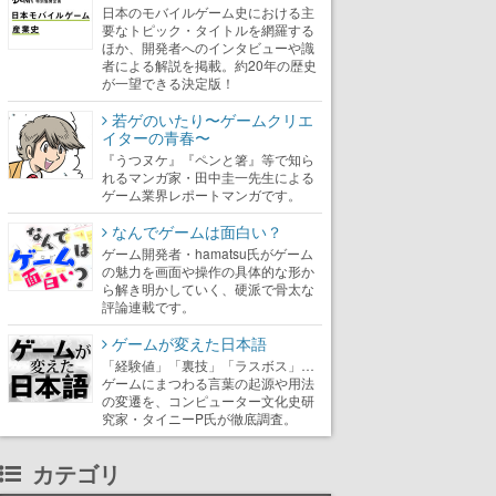
日本のモバイルゲーム史における主
要なトピック・タイトルを網羅する
ほか、開発者へのインタビューや識
者による解説を掲載。約20年の歴史
が一望できる決定版！
若ゲのいたり〜ゲームクリエ
イターの青春〜
『うつヌケ』『ペンと箸』等で知ら
れるマンガ家・田中圭一先生による
ゲーム業界レポートマンガです。
なんでゲームは面白い？
ゲーム開発者・hamatsu氏がゲーム
の魅力を画面や操作の具体的な形か
ら解き明かしていく、硬派で骨太な
評論連載です。
ゲームが変えた日本語
「経験値」「裏技」「ラスボス」…
ゲームにまつわる言葉の起源や用法
の変遷を、コンピューター文化史研
究家・タイニーP氏が徹底調査。
カテゴリ