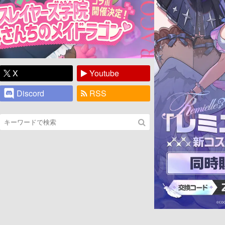
X
Youtube
Discord
RSS