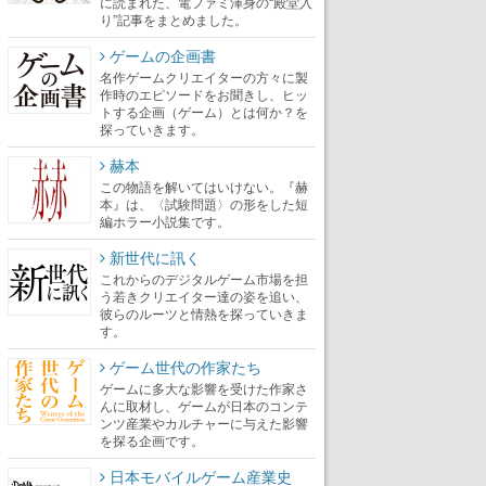
に読まれた、電ファミ渾身の“殿堂入
り”記事をまとめました。
ゲームの企画書
名作ゲームクリエイターの方々に製
作時のエピソードをお聞きし、ヒッ
トする企画（ゲーム）とは何か？を
探っていきます。
赫本
この物語を解いてはいけない。『赫
本』は、〈試験問題〉の形をした短
編ホラー小説集です。
新世代に訊く
これからのデジタルゲーム市場を担
う若きクリエイター達の姿を追い、
彼らのルーツと情熱を探っていきま
す。
ゲーム世代の作家たち
ゲームに多大な影響を受けた作家さ
んに取材し、ゲームが日本のコンテ
ンツ産業やカルチャーに与えた影響
を探る企画です。
日本モバイルゲーム産業史