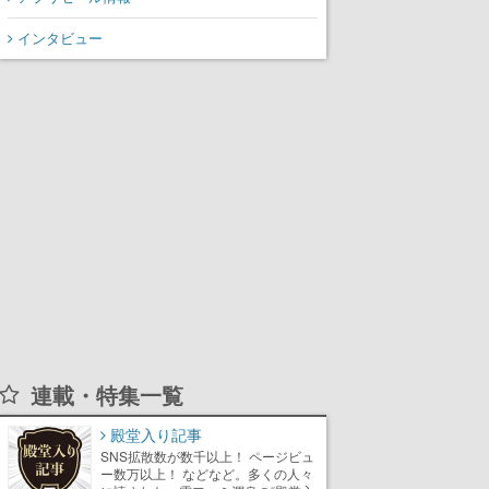
インタビュー
連載・特集一覧
殿堂入り記事
SNS拡散数が数千以上！ ページビュ
ー数万以上！ などなど。多くの人々