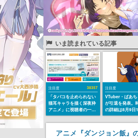
いま読まれている記事
38357
注目度
注目度
「タバコを止められない
VTuber・ばあ
猫耳キャラを描く深夜枠
が引退を発表。
アニメ」に視聴者の一部
の詳細は8月9日
から批判意見。違法薬物
の配信で説明
の使用と思しき描写も含
めて、BPOが議論を交わ
アニメ『ダンジョン飯』
す