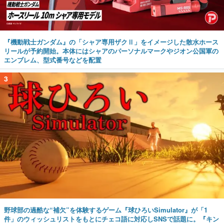
『機動戦士ガンダム』の「シャア専用ザクⅡ」をイメージした散水ホース
リールが予約開始。本体にはシャアのパーソナルマークやジオン公国軍の
エンブレム、型式番号などを配置
3
野球部の過酷な“補欠”を体験するゲーム『球ひろいSimulator』が「1
件」のウィッシュリストをもとにチェコ語に対応しSNSで話題に。『キン