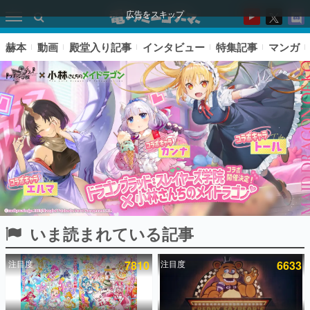
広告をスキップ
赫本
動画
殿堂入り記事
インタビュー
特集記事
マンガ
いま読まれている記事
ピックアップ
注目度
7810
注目度
6633
電ファミのいま読まれている記事ランキング
アプリセール情報