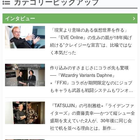
カテゴリーピックアップ
インタビュー
「現実より意味のある仮想世界を作る」
──『EVE Online』の生みの親が18年掲げ
続ける”クレイジーな宣言”は、比喩ではな
く本気だった
作り込みのすさまじさにコラボ先も驚嘆
──『Wizardry Variants Daphne』
×『FFXI』コラボが期間限定なのにジョブ
もキャラも武器も戦闘システムもワンオフ
で作り込まれた理由を両ディレクターに聞
く
『TATSUJIN』の弓削雅稔×『ライデンファ
イターズ』の齋藤貴幸──かつて縦シュー全
盛期を支えていた2人が、30年後に同じ会
社で机を並べる理由とは。新作
『TATSUJIN EXTREME』で初タッグを組