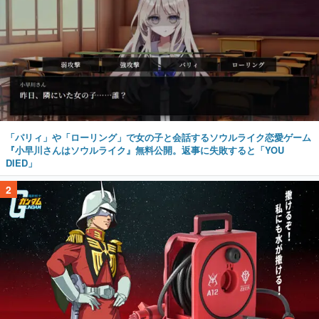
「パリィ」や「ローリング」で女の子と会話するソウルライク恋愛ゲーム
『小早川さんはソウルライク』無料公開。返事に失敗すると「YOU
DIED」
2