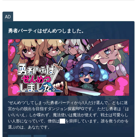
AD
勇者パーティはぜんめつしました。
“ぜんめつ”してしまった勇者パーティから1人だけ選んで、ともに迷
宮からの脱出を目指すダンジョン探索RPGです。 ただし勇者は「は
い/いいえ」しか喋れず、魔法使いは魔法が使えず、戦士は可愛らし
い人形になっていて、僧侶は██を崇拝しています。誰を救うのかを
選ぶのは、あなたです。