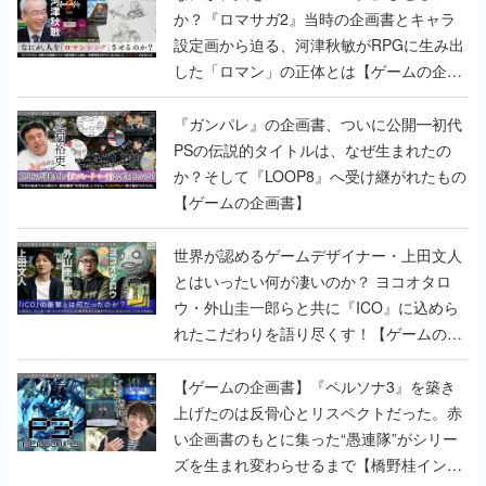
か？『ロマサガ2』当時の企画書とキャラ
設定画から迫る、河津秋敏がRPGに生み出
した「ロマン」の正体とは【ゲームの企画
書】
『ガンパレ』の企画書、ついに公開━初代
PSの伝説的タイトルは、なぜ生まれたの
か？そして『LOOP8』へ受け継がれたもの
【ゲームの企画書】
世界が認めるゲームデザイナー・上田文人
とはいったい何が凄いのか？ ヨコオタロ
ウ・外山圭一郎らと共に『ICO』に込めら
れたこだわりを語り尽くす！【ゲームの企
画書】
【ゲームの企画書】『ペルソナ3』を築き
上げたのは反骨心とリスペクトだった。赤
い企画書のもとに集った“愚連隊”がシリー
ズを生まれ変わらせるまで【橋野桂インタ