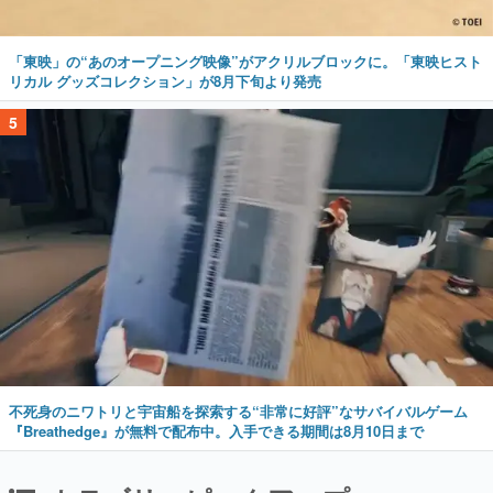
「東映」の“あのオープニング映像”がアクリルブロックに。「東映ヒスト
リカル グッズコレクション」が8月下旬より発売
5
不死身のニワトリと宇宙船を探索する“非常に好評”なサバイバルゲーム
『Breathedge』が無料で配布中。入手できる期間は8月10日まで