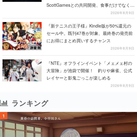
ScottGamesとの共同開発、食事だけでなくス
テージショーや没入型のホラー体験も楽しめ
2026年8月9日
る
『新テニスの王子様』Kindle版が50%還元の
セール中。既刊47巻が対象、最終巻の発売前
にお得にまとめ買いするチャンス
2026年8月9日
『NTE』オフラインイベント「メェメェ村の
大冒険」が池袋で開催！ 釣りや麻雀、公式
レイヤーと影鬼ごっこが楽しめる
2026年8月9日
ランキング
1