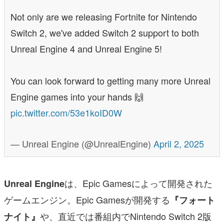
Not only are we releasing Fortnite for Nintendo
Switch 2, we've added Switch 2 support to both
Unreal Engine 4 and Unreal Engine 5!
You can look forward to getting many more Unreal
Engine games into your hands 🙌
pic.twitter.com/53e1koID0W
— Unreal Engine (@UnrealEngine)
April 2, 2025
は、Epic Gamesによって開発された
Unreal Engine
ゲームエンジン。Epic Gamesが開発する
『フォート
や、直近では番組内でNintendo Switch 2版
ナイト』