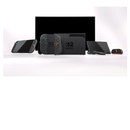
日本のコンテンツ産業やカルチャーに与えた影響を探る企
画です。
日本モバイルゲーム産業史
日本のモバイルゲーム史における主要なトピック・タイト
ルを網羅するほか、開発者へのインタビューや識者による
解説を掲載。約20年の歴史が一望できる決定版！
若ゲのいたり〜ゲームクリエイターの青春〜
『うつヌケ』『ペンと箸』等で知られるマンガ家・田中圭
一先生によるゲーム業界レポートマンガです。
なんでゲームは面白い？
ゲーム開発者・hamatsu氏がゲームの魅力を画面や操作の
具体的な形から解き明かしていく、硬派で骨太な評論連載
です。
ゲームが変えた日本語
「経験値」「裏技」「ラスボス」… ゲームにまつわる言葉
の起源や用法の変遷を、コンピューター文化史研究家・タ
イニーP氏が徹底調査。
カテゴリ
特集記事