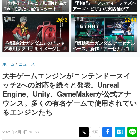
【無料】プリキュア映画4作品が
『FNaF』「フレディ・ファズベ
TVerで新たに配信スタート！な
アーズ・ピザ」の実店舗がアメ
インタビュー
んと2018年～2024年の映画ほぼ
リカの商業施設「American
注目度
2673
注目度
2244
すべてが見放題に、ぶっちゃけ
Dream」に2027年オープン！
連載・特集一覧
ありえないラインナップ
ScottGamesとの共同開発、食
事だけでなくステージショーや
殿堂入り記事
没入型のホラー体験も楽しめる
SNS拡散数が数千以上！ ページビュー数万以上！ などな
『機動戦士ガンダム』の「シャ
『機動戦士ガンダム アーセナル
ど。多くの人々に読まれた、電ファミ渾身の“殿堂入り”記
ア専用ザクⅡ」をイメージした
ベース』新作『アーセナルコマ
事をまとめました。
散水ホースリールが予約開始。
ンダー』発表！
本体にはシャアのパーソナルマ
ゲームの企画書
ホーム
ニュース
ークやジオン公国軍のエンブレ
名作ゲームクリエイターの方々に製作時のエピソードをお
聞きし、ヒットする企画（ゲーム）とは何か？を探ってい
ム、型式番号などを配置
大手ゲームエンジンがニンテンドースイ
きます。
ッチ2への対応を続々と発表。Unreal
赫本
この物語を解いてはいけない。『赫本』は、〈試験問題〉
Engine、Unity、GameMakerが公式アナ
の形をした短編ホラー小説集です。
ウンス。多くの有名ゲームで使用されてい
るエンジンたち
新世代に訊く
これからのデジタルゲーム市場を担う若きクリエイター達
の姿を追い、彼らのルーツと情熱を探っていきます。
2025年4月3日 10:56
反応
ゲーム世代の作家たち
ゲームに多大な影響を受けた作家さんに取材し、ゲームが