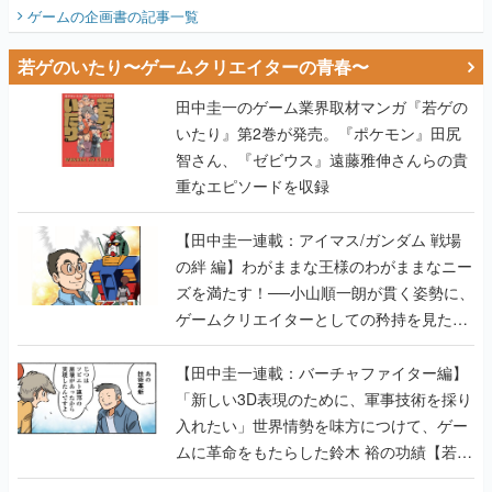
ビュー】
ゲームの企画書
の記事一覧
若ゲのいたり〜ゲームクリエイターの青春〜
田中圭一のゲーム業界取材マンガ『若ゲの
いたり』第2巻が発売。『ポケモン』田尻
智さん、『ゼビウス』遠藤雅伸さんらの貴
重なエピソードを収録
【田中圭一連載：アイマス/ガンダム 戦場
の絆 編】わがままな王様のわがままなニー
ズを満たす！──小山順一朗が貫く姿勢に、
ゲームクリエイターとしての矜持を見た
【若ゲのいたり最終回】
【田中圭一連載：バーチャファイター編】
「新しい3D表現のために、軍事技術を採り
入れたい」世界情勢を味方につけて、ゲー
ムに革命をもたらした鈴木 裕の功績【若ゲ
のいたり】