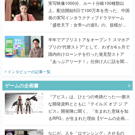
んだレジェンド2人に訊く開発秘話
実写映像1000分、ルート分岐100種類以
上。配信開始5日で100万本を売った、中国
発の実写インタラクティブドラマゲーム
『盛世天下：女帝への道II』の、規模が違
うこだわりをプロデューサーに聞いた
半年でアプリストアをオープン？ スマホア
プリの“代替ストア”として、わずか6ヵ月で
国内向けローンチを行った発見型ストア
『あっぷアリーナ！』仕掛け人に話を聞い
てみた
インタビュー
の記事一覧
ゲームの企画書
『アビス』は、ひとつの奇跡だった──膨大
な開発資料とともに『テイルズ オブ ジ ア
ビス』開発陣に聞く、「生まれた意味を知
るRPG」が生まれた理由【ゲームの企画
書】
なにが、人を「ロマンシング」させるの