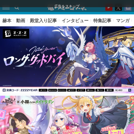
広告をスキップ
赫本
動画
殿堂入り記事
インタビュー
特集記事
マンガ
ピックアップ
電ファミのいま読まれている記事ランキング
アプリセール情報