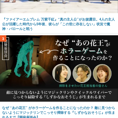
『ファイアーエムブレム 万紫千紅』“真の主人公”がお披露目。4人の主人
公が活躍した時代から5年後、彼らが「この世に存在しない」状況で魔
神・バロールと戦う
3
なぜ “あの花王” がホラーゲームを作ることになったのか？ 敵に見つから
ないようにマジックリンでこっそり掃除する『しずかなおそうじ』が生ま
れるまで【開発座談会】