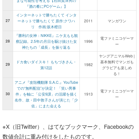
まな可能性を考える【石田賀津男の
『酒の肴にPCゲーム』】
インターネットで勝ちたくて インタ
27
ーネットで勝ちたくて 原作:クワハ
2011
マンガワン
リ 作画:坂木橙日
『勝利の女神：NIKKE』ニケ太もも観
電ファミニコゲーマ
28
察記録。2.5年の月日を駆け抜けた女
1996
ー
神たちの「成長」を振り返る
ヤングアニマルWeb |
ドカ食いダイスキ！ もちづきさん・
基本無料でマンガも
29
1982
第12話
グラビアも楽しめ
る！
アニメ『攻殻機動隊 S.A.C.』YouTube
での“無料配信”が決定！ 「笑い男事
電ファミニコゲーマ
30
件」を軸に「公安9課」の活躍を描く
1913
ー
名作、故・田中敦子さんが演じた「少
佐」にまた会える
※X（旧Twitter）、はてなブックマーク、Facebookの
数値合計に重み付けをしたものです。