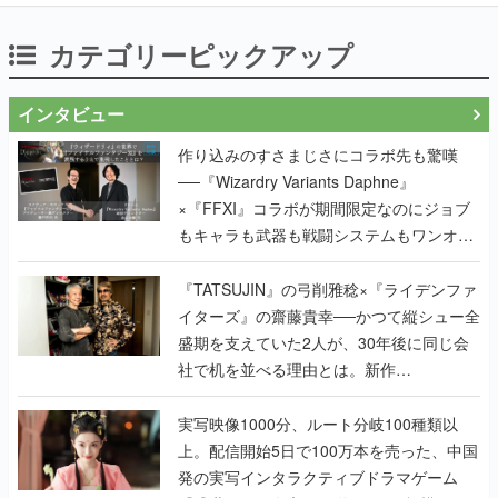
カテゴリーピックアップ
インタビュー
作り込みのすさまじさにコラボ先も驚嘆
──『Wizardry Variants Daphne』
×『FFXI』コラボが期間限定なのにジョブ
もキャラも武器も戦闘システムもワンオフ
で作り込まれた理由を両ディレクターに聞
く
『TATSUJIN』の弓削雅稔×『ライデンファ
イターズ』の齋藤貴幸──かつて縦シュー全
盛期を支えていた2人が、30年後に同じ会
社で机を並べる理由とは。新作
『TATSUJIN EXTREME』で初タッグを組
んだレジェンド2人に訊く開発秘話
実写映像1000分、ルート分岐100種類以
上。配信開始5日で100万本を売った、中国
発の実写インタラクティブドラマゲーム