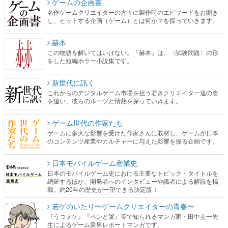
ゲームの企画書
名作ゲームクリエイターの方々に製作時のエピソードをお聞き
し、ヒットする企画（ゲーム）とは何か？を探っていきます。
赫本
この物語を解いてはいけない。『赫本』は、〈試験問題〉の形
をした短編ホラー小説集です。
新世代に訊く
これからのデジタルゲーム市場を担う若きクリエイター達の姿
を追い、彼らのルーツと情熱を探っていきます。
ゲーム世代の作家たち
ゲームに多大な影響を受けた作家さんに取材し、ゲームが日本
のコンテンツ産業やカルチャーに与えた影響を探る企画です。
日本モバイルゲーム産業史
日本のモバイルゲーム史における主要なトピック・タイトルを
網羅するほか、開発者へのインタビューや識者による解説を掲
載。約20年の歴史が一望できる決定版！
若ゲのいたり〜ゲームクリエイターの青春〜
『うつヌケ』『ペンと箸』等で知られるマンガ家・田中圭一先
生によるゲーム業界レポートマンガです。