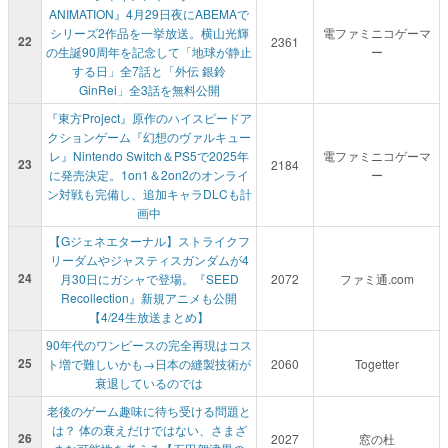
ANIMATION』4月29日夜にABEMAで
シリーズ2作品を一挙放送。横山光輝
電ファミニコゲーマ
22
2361
の生誕90周年を記念して「地球が静止
ー
する日」全7話と「外伝 銀鈴
GinRei」全3話を無料公開
『東方Project』原作のハイスピードア
クションゲーム『幻想のヴァルキュー
レ』Nintendo Switch＆PS5で2025年
電ファミニコゲーマ
23
2184
に発売決定。1on1＆2on2のオンライ
ー
ン対戦も完備し、追加キャラDLCも計
画中
【Gジェネエターナル】ストライクフ
リーダムやジャスティスガンダムが4
24
月30日にガシャで登場。『SEED
2072
ファミ通.com
Recollection』新規アニメも公開
【4/24生放送まとめ】
90年代のワンピースの完全再現はコス
25
ト増で難しいかも→日本の縫製技術が
2060
Togetter
衰退しているのでは
老後のゲーム趣味に待ち受ける問題と
は？ 体の衰えだけではない、さまざ
26
2027
窓の杜