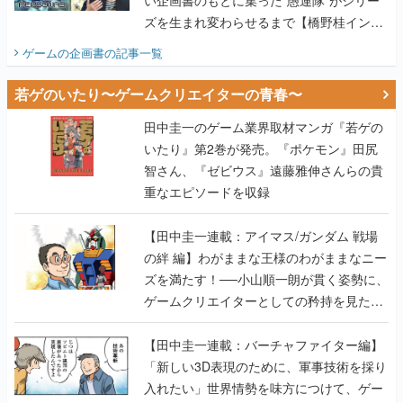
ズを生まれ変わらせるまで【橋野桂インタ
ビュー】
ゲームの企画書
の記事一覧
若ゲのいたり〜ゲームクリエイターの青春〜
田中圭一のゲーム業界取材マンガ『若ゲの
いたり』第2巻が発売。『ポケモン』田尻
智さん、『ゼビウス』遠藤雅伸さんらの貴
重なエピソードを収録
【田中圭一連載：アイマス/ガンダム 戦場
の絆 編】わがままな王様のわがままなニー
ズを満たす！──小山順一朗が貫く姿勢に、
ゲームクリエイターとしての矜持を見た
【若ゲのいたり最終回】
【田中圭一連載：バーチャファイター編】
「新しい3D表現のために、軍事技術を採り
入れたい」世界情勢を味方につけて、ゲー