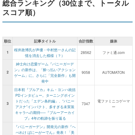
総合ランキング（30位まで、トータル
スコア順）
順位
記事タイトル
合計指数
媒体
桜井政博氏が声優・中村悠一さんの記
1
28562
ファミ通.com
憶を消去した模様（？）
紳士向け恋愛ゲーム『バニーガーデ
ン』の新作は、「酔っ払いアクション
2
9058
AUTOMATON
ゲーム」に。さらに「完全新作」も開
発中
日本初『ブルアカ』キム・ヨンハ統括
PDインタビュー。ターニングポイン
トだった「エデン条約編」、“バニー
電ファミニコゲーマ
3
7347
アスナ”インパクト、多すぎる未実装
ー
キャラへの期待──『ブルーアーカイ
ブ』4年の軌跡を振り返る
『バニーガーデン』開発元の新作『へ
べれけ ばにーがーでん』発表！「美