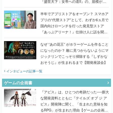
『盛世天下：女帝への道II』の、規模が違
うこだわりをプロデューサーに聞いた
半年でアプリストアをオープン？ スマホア
プリの“代替ストア”として、わずか6ヵ月で
国内向けローンチを行った発見型ストア
『あっぷアリーナ！』仕掛け人に話を聞い
てみた
なぜ “あの花王” がホラーゲームを作ること
になったのか？ 敵に見つからないようにマ
ジックリンでこっそり掃除する『しずかな
おそうじ』が生まれるまで【開発座談会】
インタビュー
の記事一覧
ゲームの企画書
『アビス』は、ひとつの奇跡だった──膨大
な開発資料とともに『テイルズ オブ ジ ア
ビス』開発陣に聞く、「生まれた意味を知
るRPG」が生まれた理由【ゲームの企画