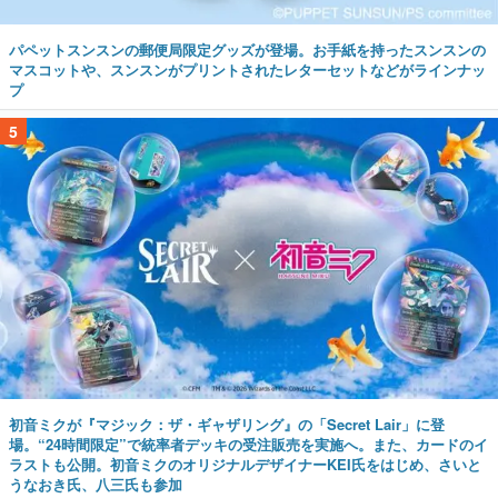
パペットスンスンの郵便局限定グッズが登場。お手紙を持ったスンスンの
マスコットや、スンスンがプリントされたレターセットなどがラインナッ
プ
5
初音ミクが『マジック：ザ・ギャザリング』の「Secret Lair」に登
場。“24時間限定”で統率者デッキの受注販売を実施へ。また、カードのイ
ラストも公開。初音ミクのオリジナルデザイナーKEI氏をはじめ、さいと
うなおき氏、八三氏も参加