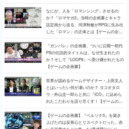
書】
なにが、人を「ロマンシング」させるの
か？『ロマサガ2』当時の企画書とキャラ
設定画から迫る、河津秋敏がRPGに生み出
した「ロマン」の正体とは【ゲームの企画
書】
『ガンパレ』の企画書、ついに公開━初代
PSの伝説的タイトルは、なぜ生まれたの
か？そして『LOOP8』へ受け継がれたもの
【ゲームの企画書】
世界が認めるゲームデザイナー・上田文人
とはいったい何が凄いのか？ ヨコオタロ
ウ・外山圭一郎らと共に『ICO』に込めら
れたこだわりを語り尽くす！【ゲームの企
画書】
【ゲームの企画書】『ペルソナ3』を築き
上げたのは反骨心とリスペクトだった。赤
い企画書のもとに集った“愚連隊”がシリー