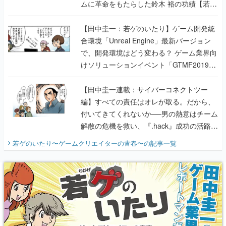
ムに革命をもたらした鈴木 裕の功績【若ゲ
のいたり】
【田中圭一：若ゲのいたり】ゲーム開発統
合環境「Unreal Engine」最新バージョン
で、開発環境はどう変わる？ ゲーム業界向
けソリューションイベント「GTMF2019」
に行って、より理解を深めよう【PR】
【田中圭一連載：サイバーコネクトツー
編】すべての責任はオレが取る。だから、
付いてきてくれないか──男の熱意はチーム
解散の危機を救い、『.hack』成功の活路を
開く。業界の快男児・松山 洋に流れる血は
若ゲのいたり〜ゲームクリエイターの青春〜
の記事一覧
『少年ジャンプ』色だった【若ゲのいた
り】