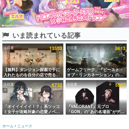
インタビュー
連載・特集一覧
殿堂入り記事
いま読まれている記事
SNS拡散数が数千以上！ ページビュー数万以上！ などな
ど。多くの人々に読まれた、電ファミ渾身の“殿堂入り”記
事をまとめました。
注目度
13552
注目度
8613
ゲームの企画書
名作ゲームクリエイターの方々に製作時のエピソードをお
聞きし、ヒットする企画（ゲーム）とは何か？を探ってい
【無料】ダンジョン探索で手に
ゲームフリーク、『ビースト・
きます。
入れたものを自分の店で売るゲ
オブ・リンカネーション』の継
赫本
ーム『Moonlighter』がSteam
続的なアプデ方針を表明。ユー
この物語を解いてはいけない。『赫本』は、〈試験問題〉
注目度
6732
注目度
5907
にて無料配布中！続編
ザーからの意見を真摯に受け止
の形をした短編ホラー小説集です。
『Moonlighter 2』の9月2日正
めて対応へ。修正パッチは約1週
式リリースを記念したキャンペ
間以内に配信される予定
ーン
新世代に訊く
「オイイイイイ！？」系ツッコ
『VALORANT』元プロ
これからのデジタルゲーム市場を担う若きクリエイター達
の姿を追い、彼らのルーツと情熱を探っていきます。
ミ女子が攻略対象の恋愛ノベル
「GON」の“あの名場面”がデザ
ゲーム『美術部カノジョ』
インされた新作グッズが本日8月
Steamストアページが公開。
5日より期間限定で発売。Tシャ
ゲーム世代の作家たち
ホーム
ニュース
「お前らーそろそろ自重しろ
ツやコインケース、アクキーな
ゲームに多大な影響を受けた作家さんに取材し、ゲームが