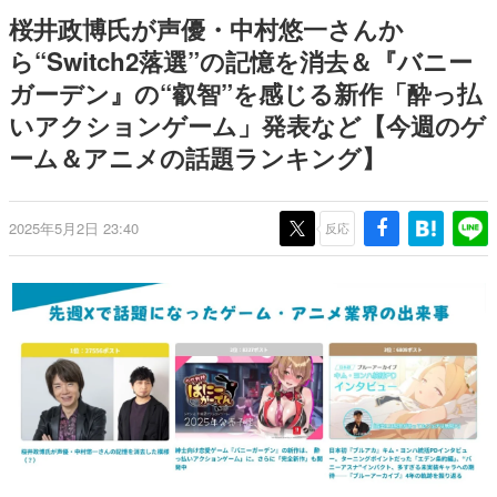
ー？＾＾」暗黒微笑の夢女子
どが全品受注生産で登場、過去
日本のコンテンツ産業やカルチャーに与えた影響を探る企
桜井政博氏が声優・中村悠一さんか
や、萌え声不思議ちゃん女子と
に発売したグッズの再販も
画です。
青春を謳歌
ら“Switch2落選”の記憶を消去＆『バニー
日本モバイルゲーム産業史
ガーデン』の“叡智”を感じる新作「酔っ払
日本のモバイルゲーム史における主要なトピック・タイト
ルを網羅するほか、開発者へのインタビューや識者による
いアクションゲーム」発表など【今週のゲ
解説を掲載。約20年の歴史が一望できる決定版！
ーム＆アニメの話題ランキング】
若ゲのいたり〜ゲームクリエイターの青春〜
『うつヌケ』『ペンと箸』等で知られるマンガ家・田中圭
一先生によるゲーム業界レポートマンガです。
2025年5月2日 23:40
反応
なんでゲームは面白い？
ゲーム開発者・hamatsu氏がゲームの魅力を画面や操作の
具体的な形から解き明かしていく、硬派で骨太な評論連載
です。
ゲームが変えた日本語
「経験値」「裏技」「ラスボス」… ゲームにまつわる言葉
の起源や用法の変遷を、コンピューター文化史研究家・タ
イニーP氏が徹底調査。
カテゴリ
特集記事