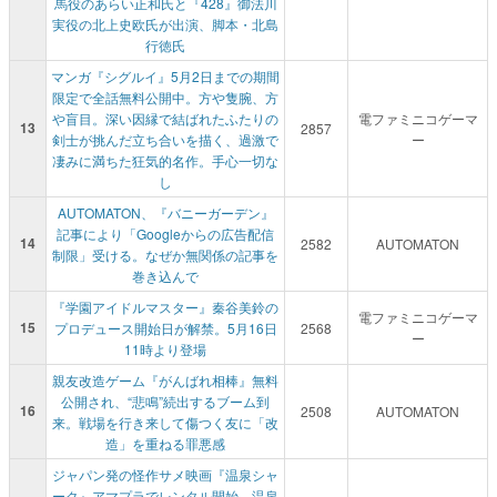
馬役のあらい正和氏と『428』御法川
実役の北上史欧氏が出演、脚本・北島
行徳氏
マンガ『シグルイ』5月2日までの期間
限定で全話無料公開中。方や隻腕、方
や盲目。深い因縁で結ばれたふたりの
電ファミニコゲーマ
13
2857
剣士が挑んだ立ち合いを描く、過激で
ー
凄みに満ちた狂気的名作。手心一切な
し
AUTOMATON、『バニーガーデン』
記事により「Googleからの広告配信
14
2582
AUTOMATON
制限」受ける。なぜか無関係の記事を
巻き込んで
『学園アイドルマスター』秦谷美鈴の
電ファミニコゲーマ
15
プロデュース開始日が解禁。5月16日
2568
ー
11時より登場
親友改造ゲーム『がんばれ相棒』無料
公開され、“悲鳴”続出するブーム到
16
2508
AUTOMATON
来。戦場を行き来して傷つく友に「改
造」を重ねる罪悪感
ジャパン発の怪作サメ映画『温泉シャ
ーク』アマプラでレンタル開始。温泉