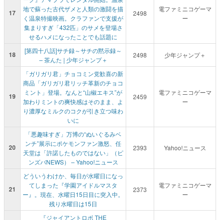
地で蘇った古代ザメと人類の激闘を描
電ファミニコゲーマ
17
2498
く温泉特撮映画。クラファンで支援が
ー
集まりすぎ「432匹」のサメを登場さ
せるハメになったことでも話題に
[第四十八話]サチ録～サチの黙示録～
18
2498
少年ジャンプ＋
– 茶んた | 少年ジャンプ＋
「ガリガリ君」チョコミン党歓喜の新
商品「ガリガリ君リッチ革新のチョコ
ミント」登場。なんと“山椒エキス”が
電ファミニコゲーマ
19
2459
加わりミントの爽快感はそのまま、よ
ー
り濃厚なミルクのコクが引き立つ味わ
いに
「悪趣味すぎ」万博の“ぬいぐるみベ
ンチ”展示にポケモンファン激怒、任
20
2393
Yahoo!ニュース
天堂は「許諾したものではない」（ピ
ンズバNEWS） – Yahoo!ニュース
どういうわけか、毎日が水曜日になっ
てしまった『学園アイドルマスタ
電ファミニコゲーマ
21
2373
ー』。現在、水曜日15日目に突入中。
ー
残り水曜日は15日
『ジャイアントロボ THE