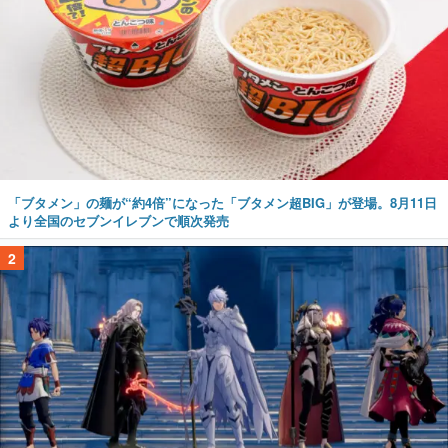
「ブタメン」の麺が“約4倍”になった「ブタメン超BIG」が登場。8月11日
より全国のセブンイレブンで順次発売
2