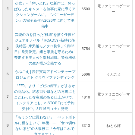
少女」×「酔いどれ」な新作は、酔っ
電ファミニコゲーマ
4
ぱらったキャストを無事に家に導くア
6503
ー
クションゲームに。『バニーガーデ
ン』の完全新作も2026年に向けて準
備中
異能の力を持った“極道”を描く任侠ビ
ジュアルノベル『ROAD59 -新時代任
侠特区- 摩天楼モノクロ抗争』9月25
電ファミニコゲーマ
5
5754
日に発売決定。組と家族を守るために
ー
奔走する主人公と敵対組織、警察機構
の生き様が交錯する
うぶごえ | 渋谷実写アドベンチャープ
6
5606
うぶごえ
ロジェクト クラウドファンディング
『FF9』より「ビビの帽子」がまさか
の商品化。継ぎ目や皺などの再現にも
電ファミニコゲーマ
7
こだわった存在感のある仕上がりで、
4810
ー
インテリアにも。e-STOREにて予約
受付中。8月16日（土）発売
「もうシソは買わない」 ペットボト
ルに種をまいて1年後…… “食べ切れ
8
3313
ねとらぼ
ないほど”の大収穫に「今年はこれで
育てます！」