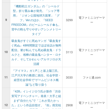
『機動戦士ガンダム』の「シールド
型」折り畳み傘が発売。「シャア専
用」「ジオン公国地球方面軍」「グ
電ファミニコゲーマ
9
フ」Ver.のほか、『SEED
3299
ー
FREEDOM』のビームシールド傘も。
背中の鞄も守りやすいアシンメトリー
タイプ
吸血鬼がすぐに死ぬマンガ『吸血鬼す
ぐ死ぬ』48時間限定でほぼ全話が無料
配信。箸が転んでも死ぬ吸血鬼・ドラ
電ファミニコゲーマ
10
3113
ルクと、相棒の吸血鬼ハンター・ロナ
ー
ルド、そしてかわいいアルマジロが大
活躍
『アイマス』ガミPこと坂上陽三氏、
江戸川大学の教授に就任。社会学部・
11
3030
ファミ通.com
経営社会学科で“ゲームビジネス概
論”など取り扱う
『428』イシイジロウ氏が新作「渋谷
実写アドベンチャー」発表！大手と組
まず“自分たち”で「これが見たかっ
電ファミニコゲーマ
12
た」という作品目指す。『街』雨宮桂
2908
ー