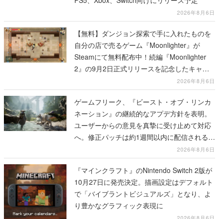
2026年8月6日
【無料】ダンジョン探索で手に入れたものを
自分の店で売るゲーム『Moonlighter』が
Steamにて無料配布中！続編『Moonlighter
2』の9月2日正式リリースを記念したキャン
ペーン
2026年8月6日
ゲームフリーク、『ビースト・オブ・リンカ
ネーション』の継続的なアプデ方針を表明。
ユーザーからの意見を真摯に受け止めて対応
へ。修正パッチは約1週間以内に配信される予
定
2026年8月6日
『マインクラフト』のNintendo Switch 2版が
10月27日に発売決定。描画設定はデフォルト
で「バイブラントビジュアルズ」となり、よ
り豊かなグラフィック表現に
2026年8月6日