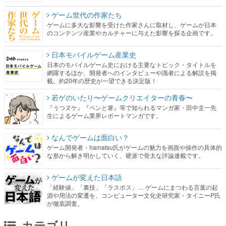
ゲーム世代の作家たち
ゲームに多大な影響を受けた作家さんに取材し、ゲームが日本
のコンテンツ産業やカルチャーに与えた影響を探る企画です。
日本モバイルゲーム産業史
日本のモバイルゲーム史における主要なトピック・タイトルを
網羅するほか、開発者へのインタビューや識者による解説を掲
載。約20年の歴史が一望できる決定版！
若ゲのいたり〜ゲームクリエイターの青春〜
『うつヌケ』『ペンと箸』等で知られるマンガ家・田中圭一先
生によるゲーム業界レポートマンガです。
なんでゲームは面白い？
ゲーム開発者・hamatsu氏がゲームの魅力を画面や操作の具体的
な形から解き明かしていく、硬派で骨太な評論連載です。
ゲームが変えた日本語
「経験値」「裏技」「ラスボス」… ゲームにまつわる言葉の起
源や用法の変遷を、コンピューター文化史研究家・タイニーP氏
が徹底調査。
カテゴリ