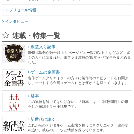
アプリセール情報
インタビュー
連載・特集一覧
殿堂入り記事
SNS拡散数が数千以上！ ページビュー数万以上！ などなど。多
くの人々に読まれた、電ファミ渾身の“殿堂入り”記事をまとめま
した。
ゲームの企画書
名作ゲームクリエイターの方々に製作時のエピソードをお聞き
し、ヒットする企画（ゲーム）とは何か？を探っていきます。
赫本
この物語を解いてはいけない。『赫本』は、〈試験問題〉の形
をした短編ホラー小説集です。
新世代に訊く
これからのデジタルゲーム市場を担う若きクリエイター達の姿
を追い、彼らのルーツと情熱を探っていきます。