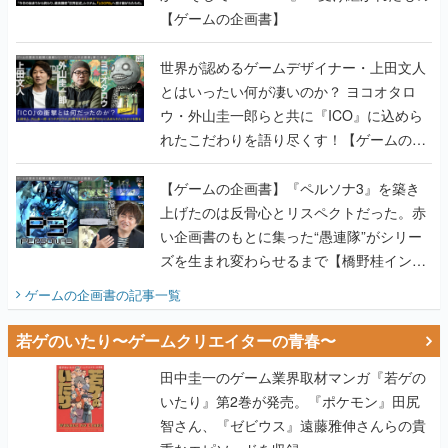
【ゲームの企画書】
世界が認めるゲームデザイナー・上田文人
とはいったい何が凄いのか？ ヨコオタロ
ウ・外山圭一郎らと共に『ICO』に込めら
れたこだわりを語り尽くす！【ゲームの企
画書】
【ゲームの企画書】『ペルソナ3』を築き
上げたのは反骨心とリスペクトだった。赤
い企画書のもとに集った“愚連隊”がシリー
ズを生まれ変わらせるまで【橋野桂インタ
ビュー】
ゲームの企画書
の記事一覧
若ゲのいたり〜ゲームクリエイターの青春〜
田中圭一のゲーム業界取材マンガ『若ゲの
いたり』第2巻が発売。『ポケモン』田尻
智さん、『ゼビウス』遠藤雅伸さんらの貴