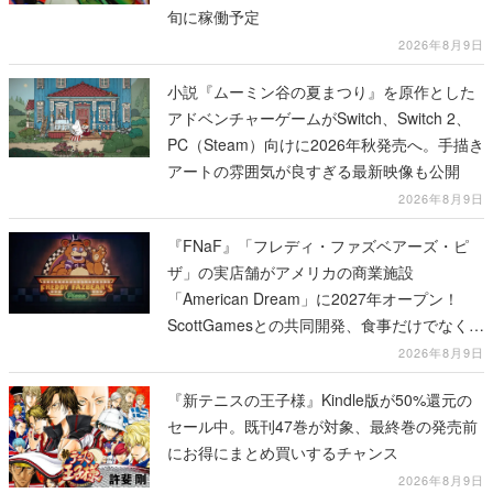
旬に稼働予定
2026年8月9日
小説『ムーミン谷の夏まつり』を原作とした
アドベンチャーゲームがSwitch、Switch 2、
PC（Steam）向けに2026年秋発売へ。手描き
アートの雰囲気が良すぎる最新映像も公開
2026年8月9日
『FNaF』「フレディ・ファズベアーズ・ピ
ザ」の実店舗がアメリカの商業施設
「American Dream」に2027年オープン！
ScottGamesとの共同開発、食事だけでなくス
テージショーや没入型のホラー体験も楽しめ
2026年8月9日
る
『新テニスの王子様』Kindle版が50%還元の
セール中。既刊47巻が対象、最終巻の発売前
にお得にまとめ買いするチャンス
2026年8月9日