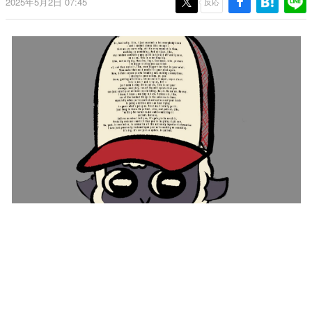
2025年5月2日 07:45
反応
日本のコンテンツ産業やカルチャーに与えた影響を探る企
画です。
日本モバイルゲーム産業史
日本のモバイルゲーム史における主要なトピック・タイト
ルを網羅するほか、開発者へのインタビューや識者による
解説を掲載。約20年の歴史が一望できる決定版！
若ゲのいたり〜ゲームクリエイターの青春〜
『うつヌケ』『ペンと箸』等で知られるマンガ家・田中圭
一先生によるゲーム業界レポートマンガです。
なんでゲームは面白い？
ゲーム開発者・hamatsu氏がゲームの魅力を画面や操作の
具体的な形から解き明かしていく、硬派で骨太な評論連載
です。
ゲームが変えた日本語
「経験値」「裏技」「ラスボス」… ゲームにまつわる言葉
の起源や用法の変遷を、コンピューター文化史研究家・タ
イニーP氏が徹底調査。
カテゴリ
特集記事