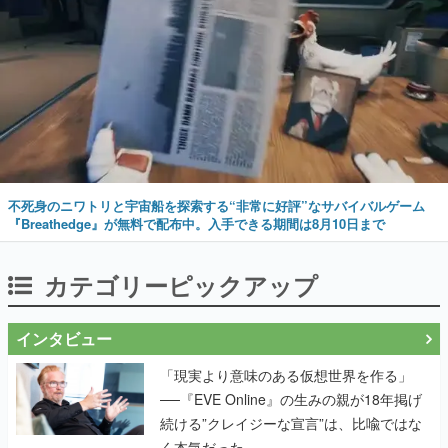
不死身のニワトリと宇宙船を探索する“非常に好評”なサバイバルゲーム
『Breathedge』が無料で配布中。入手できる期間は8月10日まで
カテゴリーピックアップ
インタビュー
「現実より意味のある仮想世界を作る」
──『EVE Online』の生みの親が18年掲げ
続ける”クレイジーな宣言”は、比喩ではな
く本気だった