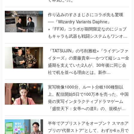
作り込みのすさまじさにコラボ先も驚嘆
──『Wizardry Variants Daphne』
×『FFXI』コラボが期間限定なのにジョブ
もキャラも武器も戦闘システムもワンオフ
で作り込まれた理由を両ディレクターに聞
く
『TATSUJIN』の弓削雅稔×『ライデンファ
イターズ』の齋藤貴幸──かつて縦シュー全
盛期を支えていた2人が、30年後に同じ会
社で机を並べる理由とは。新作
『TATSUJIN EXTREME』で初タッグを組
んだレジェンド2人に訊く開発秘話
実写映像1000分、ルート分岐100種類以
上。配信開始5日で100万本を売った、中国
発の実写インタラクティブドラマゲーム
『盛世天下：女帝への道II』の、規模が違
うこだわりをプロデューサーに聞いた
半年でアプリストアをオープン？ スマホア
プリの“代替ストア”として、わずか6ヵ月で