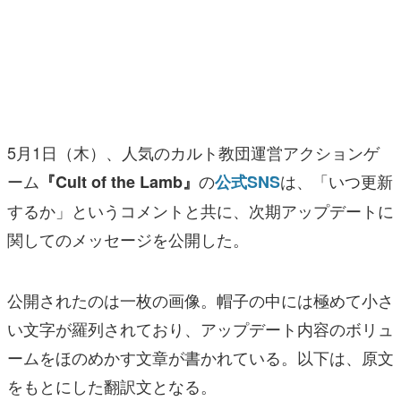
マンガ
女性向け
アプリレビュー
その他
5月1日（木）、人気のカルト教団運営アクションゲ
ーム
の
は、「いつ更新
『Cult of the Lamb』
公式SNS
電ファミニコゲーマーとは？
するか」というコメントと共に、次期アップデートに
運営：株式会社マレ
関してのメッセージを公開した。
公開されたのは一枚の画像。帽子の中には極めて小さ
い文字が羅列されており、アップデート内容のボリュ
ームをほのめかす文章が書かれている。以下は、原文
をもとにした翻訳文となる。