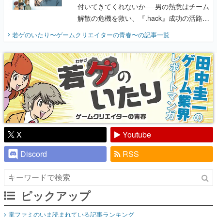
付いてきてくれないか──男の熱意はチーム
解散の危機を救い、『.hack』成功の活路を
開く。業界の快男児・松山 洋に流れる血は
若ゲのいたり〜ゲームクリエイターの青春〜
の記事一覧
『少年ジャンプ』色だった【若ゲのいた
り】
X
Youtube
Discord
RSS
ピックアップ
電ファミのいま読まれている記事ランキング