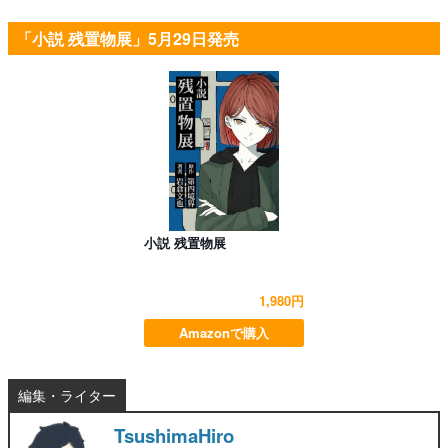
「小説 残置物展」5月29日発売
小説 残置物展
1,980円
Amazonで購入
編集・ライター
TsushimaHiro