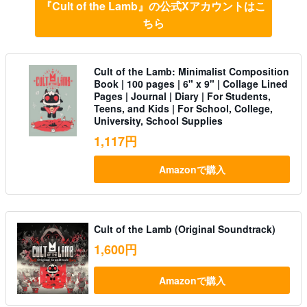
『Cult of the Lamb』の公式Xアカウントはこ
ちら
Cult of the Lamb: Minimalist Composition
Book | 100 pages | 6" x 9" | Collage Lined
Pages | Journal | Diary | For Students,
Teens, and Kids | For School, College,
University, School Supplies
1,117円
Amazonで購入
Cult of the Lamb (Original Soundtrack)
1,600円
Amazonで購入