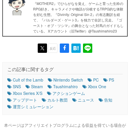
『MOTHER2』でひらがなを覚え、ゲームと育った生粋の
RPG好き。キャラメイクや物語が分岐するTRPG的な体験
を好む生態。『Divinity: Original Sin 2』の有志翻訳を経
て、『バルダーズ・ゲート3』を独力で全訳し完走。『ゴ
ースト・オブ・ツシマ』の舞台となった対馬のガイドもし
ている。 Xアカウント（旧Twitter）@Tsushimahiro23
反応
この記事に関するタグ
Cult of the Lamb
Nintendo Switch
PC
PS
SNS
Steam
Tsushimahiro
Xbox One
Xbox Series X/S
アクションゲーム
アップデート
カルト教団
ニュース
告知
運営シミュレーション
本ページはアフィリエイトプログラムによる収益を得ている場合が