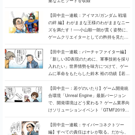
重なエピソードを収録
【田中圭一連載：アイマス/ガンダム 戦場
の絆 編】わがままな王様のわがままなニー
ズを満たす！──小山順一朗が貫く姿勢に、
ゲームクリエイターとしての矜持を見た
【若ゲのいたり最終回】
【田中圭一連載：バーチャファイター編】
「新しい3D表現のために、軍事技術を採り
入れたい」世界情勢を味方につけて、ゲー
ムに革命をもたらした鈴木 裕の功績【若ゲ
のいたり】
【田中圭一：若ゲのいたり】ゲーム開発統
合環境「Unreal Engine」最新バージョン
で、開発環境はどう変わる？ ゲーム業界向
けソリューションイベント「GTMF2019」
に行って、より理解を深めよう【PR】
【田中圭一連載：サイバーコネクトツー
編】すべての責任はオレが取る。だから、