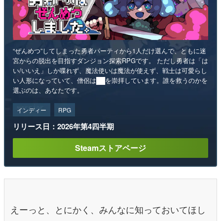
“ぜんめつ”してしまった勇者パーティから1人だけ選んで、ともに迷
宮からの脱出を目指すダンジョン探索RPGです。 ただし勇者は「は
い/いいえ」しか喋れず、魔法使いは魔法が使えず、戦士は可愛らし
い人形になっていて、僧侶は██を崇拝しています。誰を救うのかを
選ぶのは、あなたです。
インディー
RPG
リリース日：2026年第4四半期
Steamストアページ
えーっと、とにかく、みんなに知っておいてほし