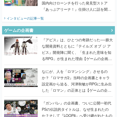
国内向けローンチを行った発見型ストア
『あっぷアリーナ！』仕掛け人に話を聞い
てみた
インタビュー
の記事一覧
ゲームの企画書
『アビス』は、ひとつの奇跡だった──膨大
な開発資料とともに『テイルズ オブ ジ ア
ビス』開発陣に聞く、「生まれた意味を知
るRPG」が生まれた理由【ゲームの企画
書】
なにが、人を「ロマンシング」させるの
か？『ロマサガ2』当時の企画書とキャラ
設定画から迫る、河津秋敏がRPGに生み出
した「ロマン」の正体とは【ゲームの企画
書】
『ガンパレ』の企画書、ついに公開━初代
PSの伝説的タイトルは、なぜ生まれたの
か？そして『LOOP8』へ受け継がれたもの