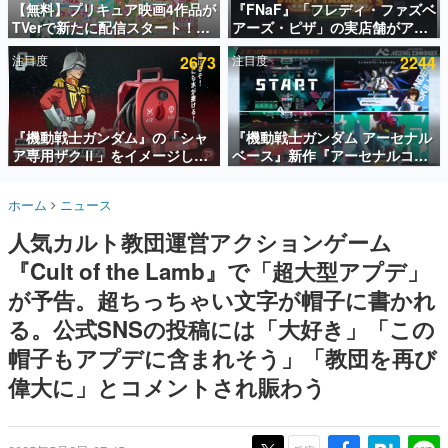
【無料】プリキュア映画4作品が
『FNaF』「フレディ・ファズベ
TVerで新たに配信スタート！な
アーズ・ピザ」の実店舗がアメ
インタビュー
んと2018年～2024年の映画ほぼ
リカの商業施設「American
注目度
2673
注目度
2244
すべてが見放題に、ぶっちゃけ
Dream」に2027年オープン！
連載・特集一覧
ありえないラインナップ
ScottGamesとの共同開発、食
事だけでなくステージショーや
殿堂入り記事
没入型のホラー体験も楽しめる
SNS拡散数が数千以上！ ページビュー数万以上！ などな
『機動戦士ガンダム』の「シャ
『機動戦士ガンダム アーセナル
ど。多くの人々に読まれた、電ファミ渾身の“殿堂入り”記
ア専用ザクⅡ」をイメージした
ベース』新作『アーセナルコマ
事をまとめました。
散水ホースリールが予約開始。
ンダー』発表！
本体にはシャアのパーソナルマ
ゲームの企画書
ホーム
ニュース
ークやジオン公国軍のエンブレ
名作ゲームクリエイターの方々に製作時のエピソードをお
聞きし、ヒットする企画（ゲーム）とは何か？を探ってい
ム、型式番号などを配置
人気カルト教団運営アクションゲーム
きます。
『Cult of the Lamb』で「超大型アプデ」
赫本
この物語を解いてはいけない。『赫本』は、〈試験問題〉
が予告。超ちっちゃい文字が帽子に書かれ
の形をした短編ホラー小説集です。
る。公式SNSの投稿には「大好き」「この
帽子もアプデに含まれそう」「教団を再び
新世代に訊く
これからのデジタルゲーム市場を担う若きクリエイター達
偉大に」とコメントされ賑わう
の姿を追い、彼らのルーツと情熱を探っていきます。
ゲーム世代の作家たち
ゲームに多大な影響を受けた作家さんに取材し、ゲームが