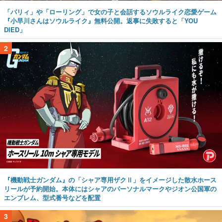
「パリィ」や「ローリング」で女の子と会話するソウルライク恋愛ゲーム
『小早川さんはソウルライク』無料公開。返事に失敗すると「YOU
DIED」
2
『機動戦士ガンダム』の「シャア専用ザクⅡ」をイメージした散水ホース
リールが予約開始。本体にはシャアのパーソナルマークやジオン公国軍の
エンブレム、型式番号などを配置
3