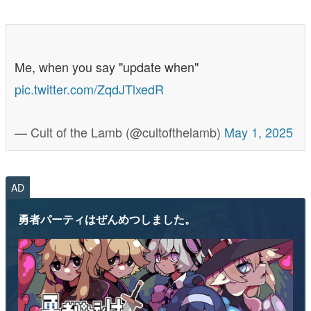
Me, when you say "update when"
pic.twitter.com/ZqdJTlxedR
— Cult of the Lamb (@cultofthelamb)
May 1, 2025
AD
勇者パーティはぜんめつしました。