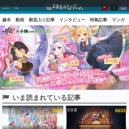
広告をスキップ
赫本
動画
殿堂入り記事
インタビュー
特集記事
マンガ
いま読まれている記事
ピックアップ
注目度
7810
注目度
6633
電ファミのいま読まれている記事ランキング
アプリセール情報