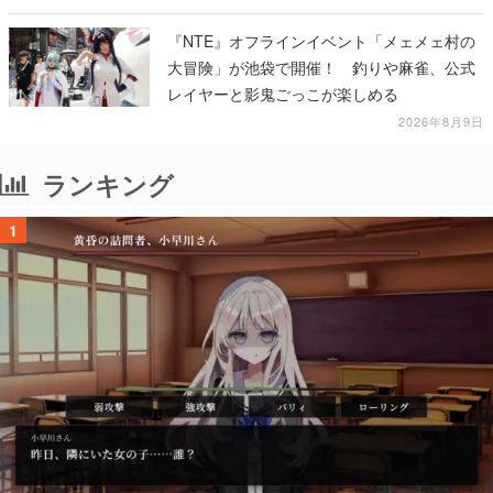
『NTE』オフラインイベント「メェメェ村の
大冒険」が池袋で開催！ 釣りや麻雀、公式
レイヤーと影鬼ごっこが楽しめる
2026年8月9日
ランキング
1