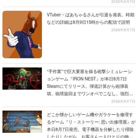
2026年8月7日
VTuber・ばあちゃるさんが引退を発表。時期
などの詳細は8月9日15時からの配信で説明
2026年8月7日
“手作業”で巨大要塞を操る砲撃シミュレーシ
ョンゲーム『IRON NEST』が本日8月7日
Steamにてリリース。弾道計算から砲弾装
填、砲塔旋回までワンオペでこなし、強烈な
一撃をブチかませるロマンある作品
2026年8月7日
どこか懐かしいゲーム機やガラケーを修理す
るゲーム『リ・ストーリー: 思い出修理屋』が
本日8月7日発売。電子機器を分解したり掃除
したりしながら、お客さん一人ひとりの物語