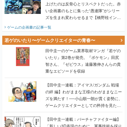
上げたのは反骨心とリスペクトだった。赤
い企画書のもとに集った“愚連隊”がシリー
ズを生まれ変わらせるまで【橋野桂インタ
ビュー】
ゲームの企画書
の記事一覧
若ゲのいたり〜ゲームクリエイターの青春〜
田中圭一のゲーム業界取材マンガ『若ゲの
いたり』第2巻が発売。『ポケモン』田尻
智さん、『ゼビウス』遠藤雅伸さんらの貴
重なエピソードを収録
【田中圭一連載：アイマス/ガンダム 戦場
の絆 編】わがままな王様のわがままなニー
ズを満たす！──小山順一朗が貫く姿勢に、
ゲームクリエイターとしての矜持を見た
【若ゲのいたり最終回】
【田中圭一連載：バーチャファイター編】
「新しい3D表現のために、軍事技術を採り