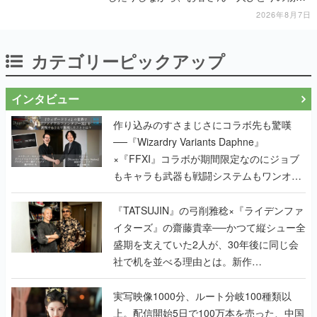
に耳を傾ける
2026年8月7日
カテゴリーピックアップ
インタビュー
作り込みのすさまじさにコラボ先も驚嘆
──『Wizardry Variants Daphne』
×『FFXI』コラボが期間限定なのにジョブ
もキャラも武器も戦闘システムもワンオフ
で作り込まれた理由を両ディレクターに聞
く
『TATSUJIN』の弓削雅稔×『ライデンファ
イターズ』の齋藤貴幸──かつて縦シュー全
盛期を支えていた2人が、30年後に同じ会
社で机を並べる理由とは。新作
『TATSUJIN EXTREME』で初タッグを組
んだレジェンド2人に訊く開発秘話
実写映像1000分、ルート分岐100種類以
上。配信開始5日で100万本を売った、中国