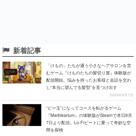
新着記事
「けもの」たちが通う小さなヘアサロンを営
むゲーム『けものたちの髪切り屋』体験版が
配信開始。悩みを持ったお客様と会話を交わ
し“本当に望んでる髪型”を見つけ出す
2026年8月7日
“ビー玉”になってコースを転がるゲーム
『Marblearium』の体験版がSteamで本日8月
7日より配信。Lo-Fiビートに乗って奇妙な空
間を探検