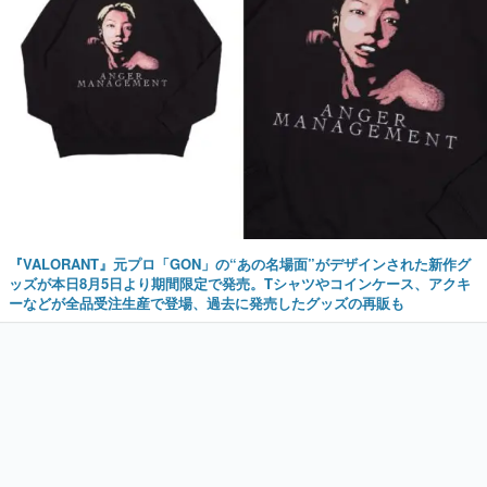
『VALORANT』元プロ「GON」の“あの名場面”がデザインされた新作グ
ッズが本日8月5日より期間限定で発売。Tシャツやコインケース、アクキ
ーなどが全品受注生産で登場、過去に発売したグッズの再販も