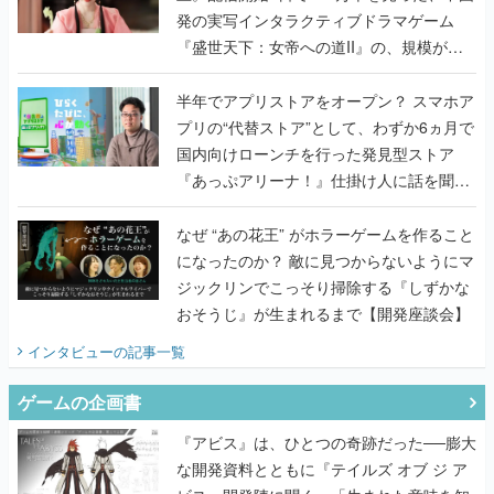
発の実写インタラクティブドラマゲーム
『盛世天下：女帝への道II』の、規模が違
うこだわりをプロデューサーに聞いた
半年でアプリストアをオープン？ スマホア
プリの“代替ストア”として、わずか6ヵ月で
国内向けローンチを行った発見型ストア
『あっぷアリーナ！』仕掛け人に話を聞い
てみた
なぜ “あの花王” がホラーゲームを作ること
になったのか？ 敵に見つからないようにマ
ジックリンでこっそり掃除する『しずかな
おそうじ』が生まれるまで【開発座談会】
インタビュー
の記事一覧
ゲームの企画書
『アビス』は、ひとつの奇跡だった──膨大
な開発資料とともに『テイルズ オブ ジ ア