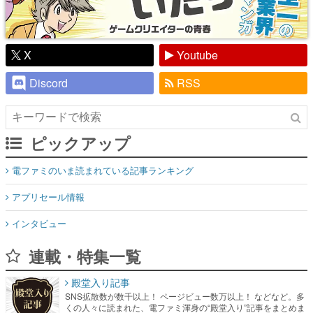
X
Youtube
Discord
RSS
ピックアップ
電ファミのいま読まれている記事ランキング
アプリセール情報
インタビュー
連載・特集一覧
殿堂入り記事
SNS拡散数が数千以上！ ページビュー数万以上！ などなど。多
くの人々に読まれた、電ファミ渾身の“殿堂入り”記事をまとめま