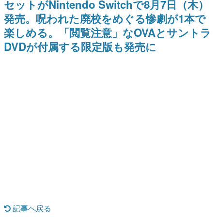
セットがNintendo Switchで8月7日（木）
9年ぶりとなる日本公演を記念し
日本のコンテンツ産業やカルチャーに与えた影響を探る企
て
発売。呪われた廃校をめぐる惨劇が1本で
画です。
楽しめる。「閲覧注意」なOVAとサントラ
日本モバイルゲーム産業史
日本のモバイルゲーム史における主要なトピック・タイト
DVDが付属する限定版も発売に
ルを網羅するほか、開発者へのインタビューや識者による
解説を掲載。約20年の歴史が一望できる決定版！
若ゲのいたり〜ゲームクリエイターの青春〜
『うつヌケ』『ペンと箸』等で知られるマンガ家・田中圭
一先生によるゲーム業界レポートマンガです。
なんでゲームは面白い？
ゲーム開発者・hamatsu氏がゲームの魅力を画面や操作の
具体的な形から解き明かしていく、硬派で骨太な評論連載
です。
ゲームが変えた日本語
「経験値」「裏技」「ラスボス」… ゲームにまつわる言葉
の起源や用法の変遷を、コンピューター文化史研究家・タ
イニーP氏が徹底調査。
カテゴリ
記事へ戻る
特集記事