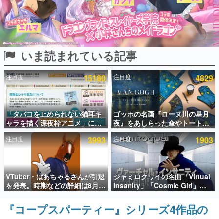
インタビュー
連載・特集一覧
いま読まれている記事
殿堂入り記事
SNS拡散数が数千以上！ ページビュー数万以上！ などな
ど。多くの人々に読まれた、電ファミ渾身の“殿堂入り”記
注目度
15180
注目度
4829
事をまとめました。
ゲームの企画書
名作ゲームクリエイターの方々に製作時のエピソードをお
聞きし、ヒットする企画（ゲーム）とは何か？を探ってい
「タバコを止められない猫耳キ
ゴッホの名画『ローヌ川の星月
きます。
ャラを描く深夜枠アニメ」に視
夜』をあしらった傘やトートバ
聴者の一部から批判意見。違法
ッグなどが登場。8月7日21時よ
赫本
注目度
3993
注目度
1903
薬物の使用と思しき描写も含め
り2日間限定で予約販売
この物語を解いてはいけない。『赫本』は、〈試験問題〉
て、BPOが議論を交わす
の形をした短編ホラー小説集です。
新世代に訊く
VTuber・ばあちゃるさんが引退
ジャミロクワイの名曲「Virtual
これからのデジタルゲーム市場を担う若きクリエイター達
を発表。時期などの詳細は8月9
Insanity」「Cosmic Girl」
の姿を追い、彼らのルーツと情熱を探っていきます。
日15時からの配信で説明
「Canned Heat」公式日本語字
幕付きMVがいきなり公開！
『コープスパーティー』シリーズ4作品の
ゲーム世代の作家たち
「SUMMER SONIC 2026」での
ゲームに多大な影響を受けた作家さんに取材し、ゲームが