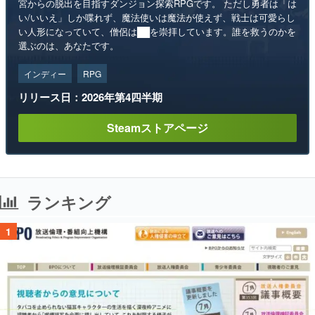
宮からの脱出を目指すダンジョン探索RPGです。 ただし勇者は「は
い/いいえ」しか喋れず、魔法使いは魔法が使えず、戦士は可愛らし
い人形になっていて、僧侶は██を崇拝しています。誰を救うのかを
選ぶのは、あなたです。
インディー
RPG
リリース日：2026年第4四半期
Steamストアページ
ランキング
1