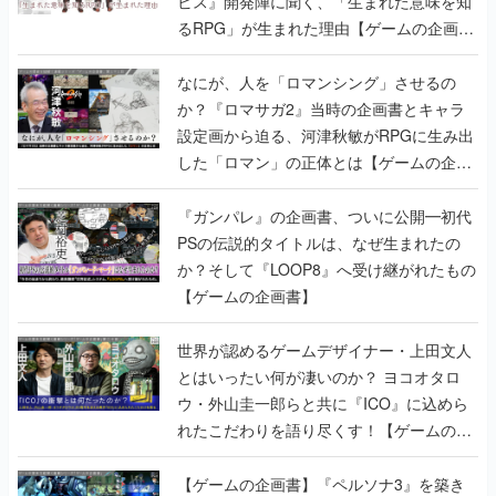
ビス』開発陣に聞く、「生まれた意味を知
るRPG」が生まれた理由【ゲームの企画
書】
なにが、人を「ロマンシング」させるの
か？『ロマサガ2』当時の企画書とキャラ
設定画から迫る、河津秋敏がRPGに生み出
した「ロマン」の正体とは【ゲームの企画
書】
『ガンパレ』の企画書、ついに公開━初代
PSの伝説的タイトルは、なぜ生まれたの
か？そして『LOOP8』へ受け継がれたもの
【ゲームの企画書】
世界が認めるゲームデザイナー・上田文人
とはいったい何が凄いのか？ ヨコオタロ
ウ・外山圭一郎らと共に『ICO』に込めら
れたこだわりを語り尽くす！【ゲームの企
画書】
【ゲームの企画書】『ペルソナ3』を築き