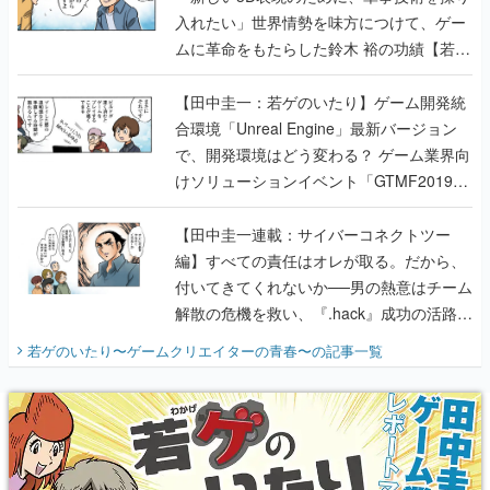
入れたい」世界情勢を味方につけて、ゲー
ムに革命をもたらした鈴木 裕の功績【若ゲ
のいたり】
【田中圭一：若ゲのいたり】ゲーム開発統
合環境「Unreal Engine」最新バージョン
で、開発環境はどう変わる？ ゲーム業界向
けソリューションイベント「GTMF2019」
に行って、より理解を深めよう【PR】
【田中圭一連載：サイバーコネクトツー
編】すべての責任はオレが取る。だから、
付いてきてくれないか──男の熱意はチーム
解散の危機を救い、『.hack』成功の活路を
開く。業界の快男児・松山 洋に流れる血は
若ゲのいたり〜ゲームクリエイターの青春〜
の記事一覧
『少年ジャンプ』色だった【若ゲのいた
り】