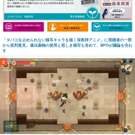
「タバコを止められない猫耳キャラを描く深夜枠アニメ」に視聴者の一部
から批判意見。違法薬物の使用と思しき描写も含めて、BPOが議論を交わ
す
2