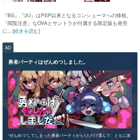
『BS』『2U』はPSP以来となるコンシューマへの移植。
「閲覧注意」なOVAとサントラが付属する限定版も発売
に...
[続きを読む]
AD
勇者パーティはぜんめつしました。
“ぜんめつ”してしまった勇者パーティから1人だけ選んで、ともに迷