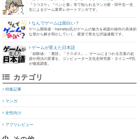
『うつヌケ』『ペンと箸』等で知られるマンガ家・田中圭一先
生によるゲーム業界レポートマンガです。
なんでゲームは面白い？
ゲーム開発者・hamatsu氏がゲームの魅力を画面や操作の具体的
な形から解き明かしていく、硬派で骨太な評論連載です。
ゲームが変えた日本語
「経験値」「裏技」「ラスボス」… ゲームにまつわる言葉の起
源や用法の変遷を、コンピューター文化史研究家・タイニーP氏
が徹底調査。
カテゴリ
特集記事
マンガ
女性向け
アプリレビュー
その他