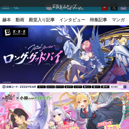
広告をスキップ
赫本
動画
殿堂入り記事
インタビュー
特集記事
マンガ
ピックアップ
電ファミのいま読まれている記事ランキング
アプリセール情報