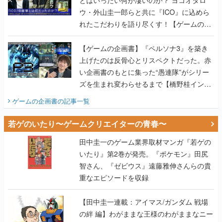
ウ・外山圭一郎らと共に『ICO』に込めら
れたこだわりを語り尽くす！【ゲームの企
画書】
【ゲームの企画書】『ペルソナ3』を築き
上げたのは反骨心とリスペクトだった。赤
い企画書のもとに集った“愚連隊”がシリー
ズを生まれ変わらせるまで【橋野桂インタ
ビュー】
ゲームの企画書
の記事一覧
若ゲのいたり〜ゲームクリエイターの青春〜
田中圭一のゲーム業界取材マンガ『若ゲの
いたり』第2巻が発売。『ポケモン』田尻
智さん、『ゼビウス』遠藤雅伸さんらの貴
重なエピソードを収録
【田中圭一連載：アイマス/ガンダム 戦場
の絆 編】わがままな王様のわがままなニー