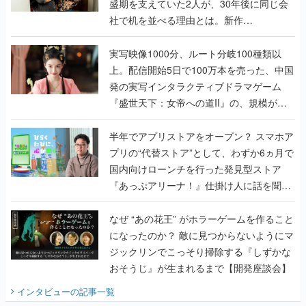
盛期を支えていた2人が、30年後に同じ会
社で机を並べる理由とは。新作
『TATSUJIN EXTREME』で初タッグを組
んだレジェンド2人に訊く開発秘話
実写映像1000分、ルート分岐100種類以
上。配信開始5日で100万本を売った、中国
発の実写インタラクティブドラマゲーム
『盛世天下：女帝への道II』の、規模が違
うこだわりをプロデューサーに聞いた
半年でアプリストアをオープン？ スマホア
プリの“代替ストア”として、わずか6ヵ月で
国内向けローンチを行った発見型ストア
『あっぷアリーナ！』仕掛け人に話を聞い
てみた
なぜ “あの花王” がホラーゲームを作ること
になったのか？ 敵に見つからないようにマ
ジックリンでこっそり掃除する『しずかな
おそうじ』が生まれるまで【開発座談会】
インタビュー
の記事一覧