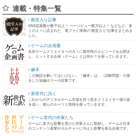
連載・特集一覧
殿堂入り記事
SNS拡散数が数千以上！ ページビュー数万以上！ などなど。多
くの人々に読まれた、電ファミ渾身の“殿堂入り”記事をまとめま
した。
ゲームの企画書
名作ゲームクリエイターの方々に製作時のエピソードをお聞き
し、ヒットする企画（ゲーム）とは何か？を探っていきます。
赫本
この物語を解いてはいけない。『赫本』は、〈試験問題〉の形
をした短編ホラー小説集です。
新世代に訊く
これからのデジタルゲーム市場を担う若きクリエイター達の姿
を追い、彼らのルーツと情熱を探っていきます。
ゲーム世代の作家たち
ゲームに多大な影響を受けた作家さんに取材し、ゲームが日本
のコンテンツ産業やカルチャーに与えた影響を探る企画です。