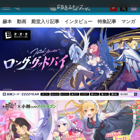
広告をスキップ
赫本
動画
殿堂入り記事
インタビュー
特集記事
マンガ
ピックアップ
電ファミのいま読まれている記事ランキング
アプリセール情報