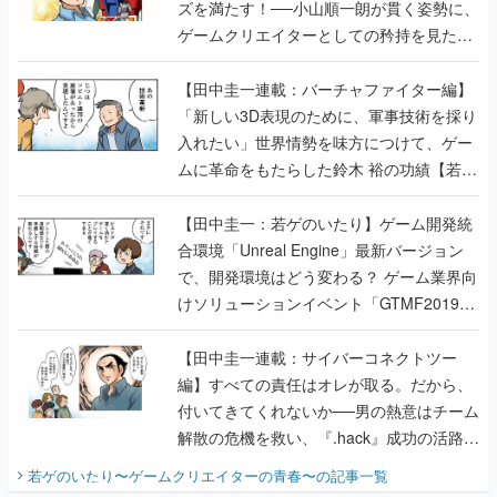
ズを満たす！──小山順一朗が貫く姿勢に、
ゲームクリエイターとしての矜持を見た
【若ゲのいたり最終回】
【田中圭一連載：バーチャファイター編】
「新しい3D表現のために、軍事技術を採り
入れたい」世界情勢を味方につけて、ゲー
ムに革命をもたらした鈴木 裕の功績【若ゲ
のいたり】
【田中圭一：若ゲのいたり】ゲーム開発統
合環境「Unreal Engine」最新バージョン
で、開発環境はどう変わる？ ゲーム業界向
けソリューションイベント「GTMF2019」
に行って、より理解を深めよう【PR】
【田中圭一連載：サイバーコネクトツー
編】すべての責任はオレが取る。だから、
付いてきてくれないか──男の熱意はチーム
解散の危機を救い、『.hack』成功の活路を
開く。業界の快男児・松山 洋に流れる血は
若ゲのいたり〜ゲームクリエイターの青春〜
の記事一覧
『少年ジャンプ』色だった【若ゲのいた