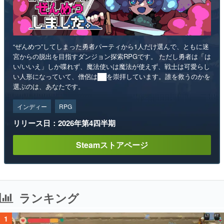
“ぜんめつ”してしまった勇者パーティから1人だけ選んで、ともに迷
宮からの脱出を目指すダンジョン探索RPGです。 ただし勇者は「は
い/いいえ」しか喋れず、魔法使いは魔法が使えず、戦士は可愛らし
い人形になっていて、僧侶は██を崇拝しています。誰を救うのかを
選ぶのは、あなたです。
インディー
RPG
リリース日：2026年第4四半期
Steamストアページ
ランキング
1