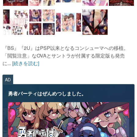
『BS』『2U』はPSP以来となるコンシューマへの移植。
「閲覧注意」なOVAとサントラが付属する限定版も発売
に...
[続きを読む]
AD
勇者パーティはぜんめつしました。