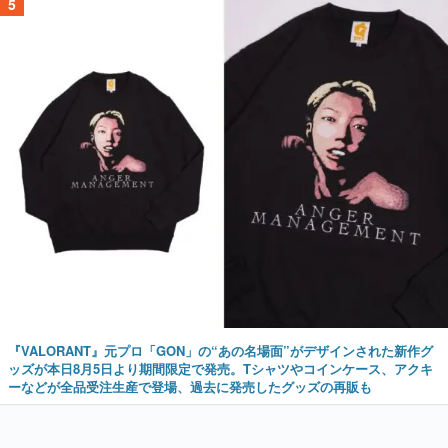
5
『VALORANT』元プロ「GON」の“あの名場面”がデザインされた新作グ
ッズが本日8月5日より期間限定で発売。Tシャツやコインケース、アクキ
ーなどが全品受注生産で登場、過去に発売したグッズの再販も