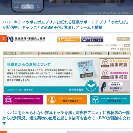
ハローキティやポムポムプリンと眠れる睡眠サポートアプリ『ゆめたび』
が配信中。キャラごとのASMRや目覚ましアラームも搭載
4
「タバコを止められない猫耳キャラを描く深夜枠アニメ」に視聴者の一部
から批判意見。違法薬物の使用と思しき描写も含めて、BPOが議論を交わ
す