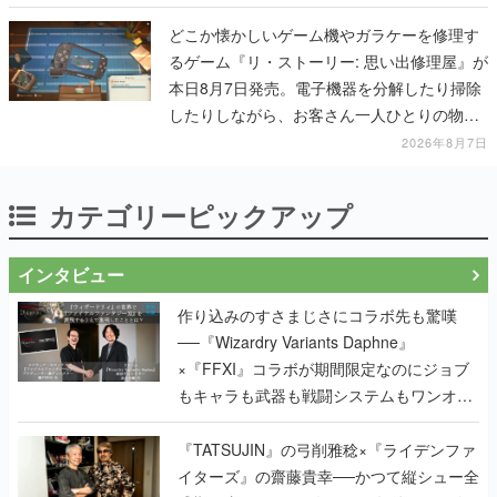
どこか懐かしいゲーム機やガラケーを修理す
るゲーム『リ・ストーリー: 思い出修理屋』が
本日8月7日発売。電子機器を分解したり掃除
したりしながら、お客さん一人ひとりの物語
に耳を傾ける
2026年8月7日
カテゴリーピックアップ
インタビュー
作り込みのすさまじさにコラボ先も驚嘆
──『Wizardry Variants Daphne』
×『FFXI』コラボが期間限定なのにジョブ
もキャラも武器も戦闘システムもワンオフ
で作り込まれた理由を両ディレクターに聞
く
『TATSUJIN』の弓削雅稔×『ライデンファ
イターズ』の齋藤貴幸──かつて縦シュー全