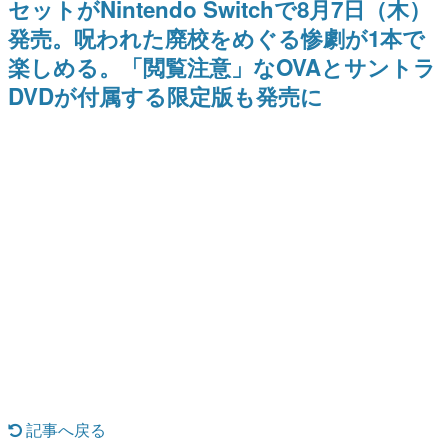
セットがNintendo Switchで8月7日（木）
日本のコンテンツ産業やカルチャーに与えた影響を探る企
発売。呪われた廃校をめぐる惨劇が1本で
画です。
楽しめる。「閲覧注意」なOVAとサントラ
日本モバイルゲーム産業史
日本のモバイルゲーム史における主要なトピック・タイト
DVDが付属する限定版も発売に
ルを網羅するほか、開発者へのインタビューや識者による
解説を掲載。約20年の歴史が一望できる決定版！
若ゲのいたり〜ゲームクリエイターの青春〜
『うつヌケ』『ペンと箸』等で知られるマンガ家・田中圭
一先生によるゲーム業界レポートマンガです。
なんでゲームは面白い？
ゲーム開発者・hamatsu氏がゲームの魅力を画面や操作の
具体的な形から解き明かしていく、硬派で骨太な評論連載
です。
ゲームが変えた日本語
「経験値」「裏技」「ラスボス」… ゲームにまつわる言葉
の起源や用法の変遷を、コンピューター文化史研究家・タ
イニーP氏が徹底調査。
カテゴリ
記事へ戻る
特集記事