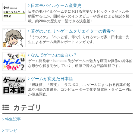
日本モバイルゲーム産業史
日本のモバイルゲーム史における主要なトピック・タイトルを
網羅するほか、開発者へのインタビューや識者による解説を掲
載。約20年の歴史が一望できる決定版！
若ゲのいたり〜ゲームクリエイターの青春〜
『うつヌケ』『ペンと箸』等で知られるマンガ家・田中圭一先
生によるゲーム業界レポートマンガです。
なんでゲームは面白い？
ゲーム開発者・hamatsu氏がゲームの魅力を画面や操作の具体的
な形から解き明かしていく、硬派で骨太な評論連載です。
ゲームが変えた日本語
「経験値」「裏技」「ラスボス」… ゲームにまつわる言葉の起
源や用法の変遷を、コンピューター文化史研究家・タイニーP氏
が徹底調査。
カテゴリ
特集記事
マンガ