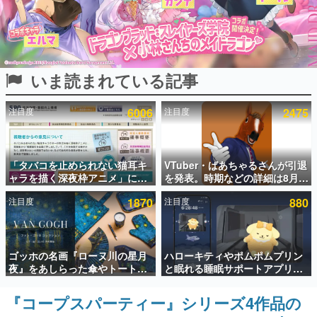
インタビュー
連載・特集一覧
いま読まれている記事
殿堂入り記事
SNS拡散数が数千以上！ ページビュー数万以上！ などな
ど。多くの人々に読まれた、電ファミ渾身の“殿堂入り”記
注目度
6006
注目度
2475
事をまとめました。
ゲームの企画書
名作ゲームクリエイターの方々に製作時のエピソードをお
聞きし、ヒットする企画（ゲーム）とは何か？を探ってい
「タバコを止められない猫耳キ
VTuber・ばあちゃるさんが引退
きます。
ャラを描く深夜枠アニメ」に視
を発表。時期などの詳細は8月9
聴者の一部から批判意見。違法
日15時からの配信で説明
赫本
注目度
1870
注目度
880
薬物の使用と思しき描写も含め
この物語を解いてはいけない。『赫本』は、〈試験問題〉
て、BPOが議論を交わす
の形をした短編ホラー小説集です。
新世代に訊く
ゴッホの名画『ローヌ川の星月
ハローキティやポムポムプリン
これからのデジタルゲーム市場を担う若きクリエイター達
夜』をあしらった傘やトートバ
と眠れる睡眠サポートアプリ
の姿を追い、彼らのルーツと情熱を探っていきます。
ッグなどが登場。8月7日21時よ
『ゆめたび』が配信中。キャラ
り2日間限定で予約販売
ごとのASMRや目覚ましアラー
『コープスパーティー』シリーズ4作品の
ゲーム世代の作家たち
ムも搭載
ゲームに多大な影響を受けた作家さんに取材し、ゲームが