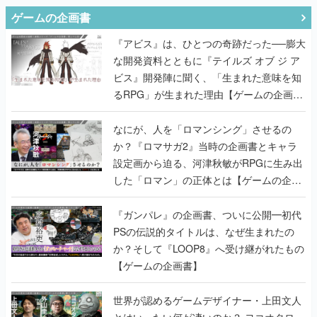
ゲームの企画書
『アビス』は、ひとつの奇跡だった──膨大
な開発資料とともに『テイルズ オブ ジ ア
ビス』開発陣に聞く、「生まれた意味を知
るRPG」が生まれた理由【ゲームの企画
書】
なにが、人を「ロマンシング」させるの
か？『ロマサガ2』当時の企画書とキャラ
設定画から迫る、河津秋敏がRPGに生み出
した「ロマン」の正体とは【ゲームの企画
書】
『ガンパレ』の企画書、ついに公開━初代
PSの伝説的タイトルは、なぜ生まれたの
か？そして『LOOP8』へ受け継がれたもの
【ゲームの企画書】
世界が認めるゲームデザイナー・上田文人
とはいったい何が凄いのか？ ヨコオタロ