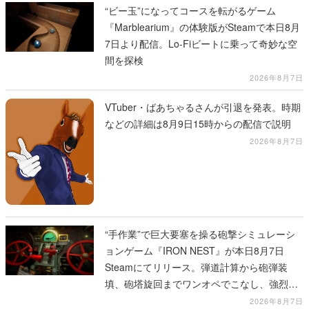
“ビー玉”になってコースを転がるゲーム
『Marblearium』の体験版がSteamで本日8月
7日より配信。Lo-Fiビートに乗って奇妙な空
間を探検
2026年8月7日
VTuber・ばあちゃるさんが引退を発表。時期
などの詳細は8月9日15時からの配信で説明
2026年8月7日
“手作業”で巨大要塞を操る砲撃シミュレーシ
ョンゲーム『IRON NEST』が本日8月7日
Steamにてリリース。弾道計算から砲弾装
填、砲塔旋回までワンオペでこなし、強烈な
一撃をブチかませるロマンある作品
2026年8月7日