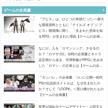
ゲームの企画書
『アビス』は、ひとつの奇跡だった──膨大
な開発資料とともに『テイルズ オブ ジ ア
ビス』開発陣に聞く、「生まれた意味を知
るRPG」が生まれた理由【ゲームの企画
書】
なにが、人を「ロマンシング」させるの
か？『ロマサガ2』当時の企画書とキャラ
設定画から迫る、河津秋敏がRPGに生み出
した「ロマン」の正体とは【ゲームの企画
書】
『ガンパレ』の企画書、ついに公開━初代
PSの伝説的タイトルは、なぜ生まれたの
か？そして『LOOP8』へ受け継がれたもの
【ゲームの企画書】
世界が認めるゲームデザイナー・上田文人