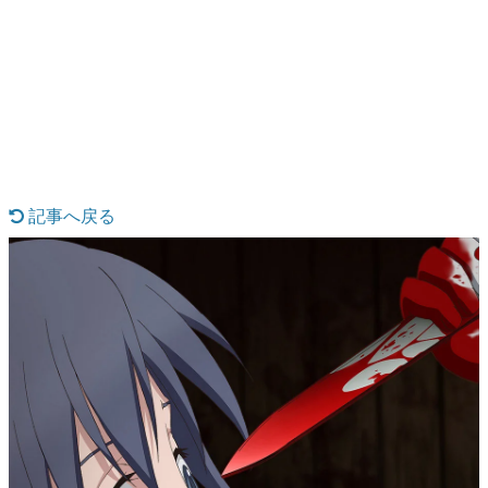
日本のコンテンツ産業やカルチャーに与えた影響を探る企
画です。
日本モバイルゲーム産業史
日本のモバイルゲーム史における主要なトピック・タイト
ルを網羅するほか、開発者へのインタビューや識者による
解説を掲載。約20年の歴史が一望できる決定版！
若ゲのいたり〜ゲームクリエイターの青春〜
『うつヌケ』『ペンと箸』等で知られるマンガ家・田中圭
一先生によるゲーム業界レポートマンガです。
記事へ戻る
なんでゲームは面白い？
ゲーム開発者・hamatsu氏がゲームの魅力を画面や操作の
具体的な形から解き明かしていく、硬派で骨太な評論連載
です。
ゲームが変えた日本語
「経験値」「裏技」「ラスボス」… ゲームにまつわる言葉
の起源や用法の変遷を、コンピューター文化史研究家・タ
イニーP氏が徹底調査。
カテゴリ
特集記事