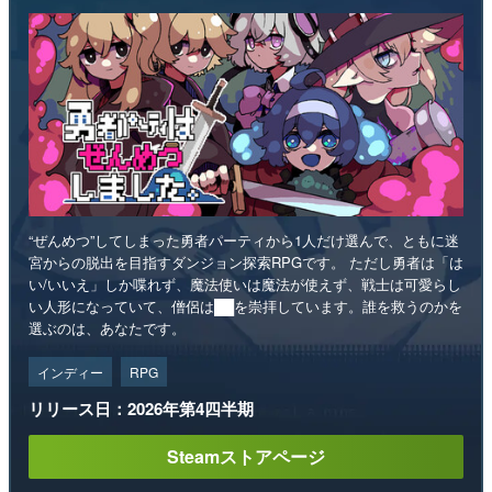
“ぜんめつ”してしまった勇者パーティから1人だけ選んで、ともに迷
宮からの脱出を目指すダンジョン探索RPGです。 ただし勇者は「は
い/いいえ」しか喋れず、魔法使いは魔法が使えず、戦士は可愛らし
い人形になっていて、僧侶は██を崇拝しています。誰を救うのかを
選ぶのは、あなたです。
インディー
RPG
リリース日：2026年第4四半期
Steamストアページ