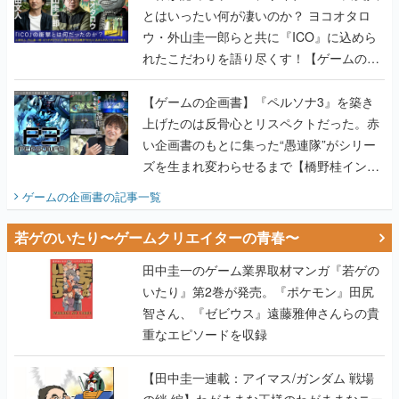
とはいったい何が凄いのか？ ヨコオタロ
ウ・外山圭一郎らと共に『ICO』に込めら
れたこだわりを語り尽くす！【ゲームの企
画書】
【ゲームの企画書】『ペルソナ3』を築き
上げたのは反骨心とリスペクトだった。赤
い企画書のもとに集った“愚連隊”がシリー
ズを生まれ変わらせるまで【橋野桂インタ
ビュー】
ゲームの企画書
の記事一覧
若ゲのいたり〜ゲームクリエイターの青春〜
田中圭一のゲーム業界取材マンガ『若ゲの
いたり』第2巻が発売。『ポケモン』田尻
智さん、『ゼビウス』遠藤雅伸さんらの貴
重なエピソードを収録
【田中圭一連載：アイマス/ガンダム 戦場
の絆 編】わがままな王様のわがままなニー