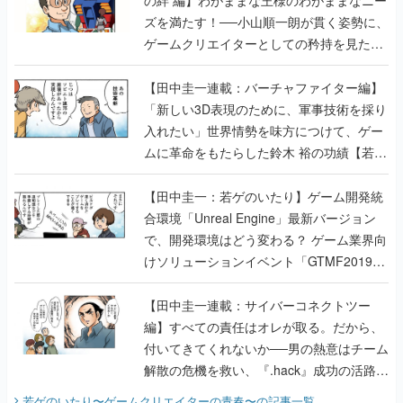
ズを満たす！──小山順一朗が貫く姿勢に、
ゲームクリエイターとしての矜持を見た
【若ゲのいたり最終回】
【田中圭一連載：バーチャファイター編】
「新しい3D表現のために、軍事技術を採り
入れたい」世界情勢を味方につけて、ゲー
ムに革命をもたらした鈴木 裕の功績【若ゲ
のいたり】
【田中圭一：若ゲのいたり】ゲーム開発統
合環境「Unreal Engine」最新バージョン
で、開発環境はどう変わる？ ゲーム業界向
けソリューションイベント「GTMF2019」
に行って、より理解を深めよう【PR】
【田中圭一連載：サイバーコネクトツー
編】すべての責任はオレが取る。だから、
付いてきてくれないか──男の熱意はチーム
解散の危機を救い、『.hack』成功の活路を
開く。業界の快男児・松山 洋に流れる血は
若ゲのいたり〜ゲームクリエイターの青春〜
の記事一覧