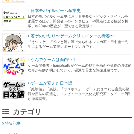
日本モバイルゲーム産業史
日本のモバイルゲーム史における主要なトピック・タイトルを
網羅するほか、開発者へのインタビューや識者による解説を掲
載。約20年の歴史が一望できる決定版！
若ゲのいたり〜ゲームクリエイターの青春〜
『うつヌケ』『ペンと箸』等で知られるマンガ家・田中圭一先
生によるゲーム業界レポートマンガです。
なんでゲームは面白い？
ゲーム開発者・hamatsu氏がゲームの魅力を画面や操作の具体的
な形から解き明かしていく、硬派で骨太な評論連載です。
ゲームが変えた日本語
「経験値」「裏技」「ラスボス」… ゲームにまつわる言葉の起
源や用法の変遷を、コンピューター文化史研究家・タイニーP氏
が徹底調査。
カテゴリ
特集記事