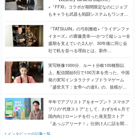
×『FFXI』コラボが期間限定なのにジョブ
もキャラも武器も戦闘システムもワンオフ
で作り込まれた理由を両ディレクターに聞
く
『TATSUJIN』の弓削雅稔×『ライデンファ
イターズ』の齋藤貴幸──かつて縦シュー全
盛期を支えていた2人が、30年後に同じ会
社で机を並べる理由とは。新作
『TATSUJIN EXTREME』で初タッグを組
んだレジェンド2人に訊く開発秘話
実写映像1000分、ルート分岐100種類以
上。配信開始5日で100万本を売った、中国
発の実写インタラクティブドラマゲーム
『盛世天下：女帝への道II』の、規模が違
うこだわりをプロデューサーに聞いた
半年でアプリストアをオープン？ スマホア
プリの“代替ストア”として、わずか6ヵ月で
国内向けローンチを行った発見型ストア
『あっぷアリーナ！』仕掛け人に話を聞い
てみた
インタビュー
の記事一覧