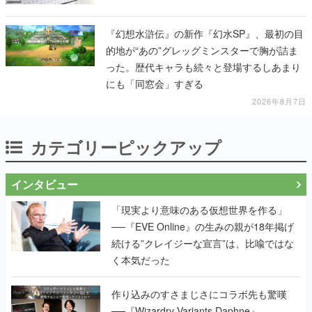
『幻想水滸伝』の新作『幻水SP』、最初の目
的地が“あの”グレッグミンスターで胸が詰ま
った。歴代キャラも続々と登場するしあまり
にも「同窓会」すぎる
2026年8月7日
カテゴリーピックアップ
インタビュー
「現実より意味のある仮想世界を作る」
──『EVE Online』の生みの親が18年掲げ
続ける”クレイジーな宣言”は、比喩ではな
く本気だった
作り込みのすさまじさにコラボ先も驚嘆
──『Wizardry Variants Daphne』