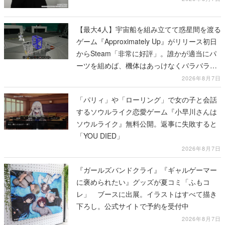
【最大4人】宇宙船を組み立てて惑星間を渡る
ゲーム『Approximately Up』がリリース初日
からSteam「非常に好評」。誰かが適当にパ
ーツを組めば、機体はあっけなくバラバラに
大破
2026年8月7日
「パリィ」や「ローリング」で女の子と会話
するソウルライク恋愛ゲーム『小早川さんは
ソウルライク』無料公開。返事に失敗すると
「YOU DIED」
2026年8月7日
『ガールズバンドクライ』『ギャルゲーマー
に褒められたい』グッズが夏コミ「ふもコ
レ」 ブースに出展。イラストはすべて描き
下ろし。公式サイトで予約を受付中
2026年8月7日