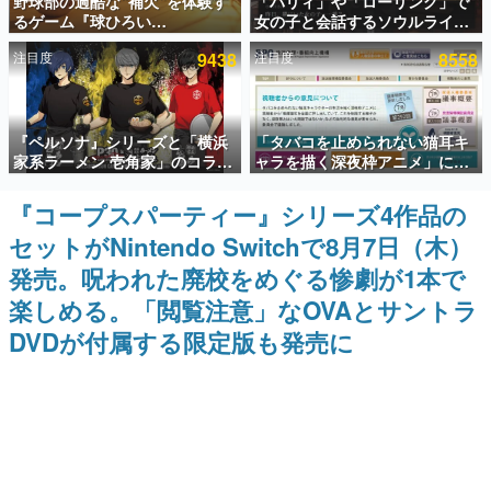
野球部の過酷な“補欠”を体験す
「パリィ」や「ローリング」で
るゲーム『球ひろい
女の子と会話するソウルライク
インタビュー
Simulator』が「1件」のウィッ
恋愛ゲーム『小早川さんはソウ
注目度
9438
注目度
8558
シュリストをもとにチェコ語に
ルライク』無料公開。返事に失
連載・特集一覧
対応しSNSで話題に。『キング
敗すると「YOU DIED」
ダム・カム』開発元やチェコの
プロ野球選手から称賛の声
殿堂入り記事
『ペルソナ』シリーズと「横浜
「タバコを止められない猫耳キ
SNS拡散数が数千以上！ ページビュー数万以上！ などな
ど。多くの人々に読まれた、電ファミ渾身の“殿堂入り”記
家系ラーメン 壱角家」のコラボ
ャラを描く深夜枠アニメ」に視
事をまとめました。
が8月21日から開催。”はがく
聴者の一部から批判意見。違法
れ”風とんこつラーメンや、おい
薬物の使用と思しき描写も含め
『コープスパーティー』シリーズ4作品の
ゲームの企画書
しく食べられるカレーラーメン
て、BPOが議論を交わす
名作ゲームクリエイターの方々に製作時のエピソードをお
セットがNintendo Switchで8月7日（木）
がラインナップ
聞きし、ヒットする企画（ゲーム）とは何か？を探ってい
きます。
発売。呪われた廃校をめぐる惨劇が1本で
赫本
楽しめる。「閲覧注意」なOVAとサントラ
この物語を解いてはいけない。『赫本』は、〈試験問題〉
DVDが付属する限定版も発売に
の形をした短編ホラー小説集です。
新世代に訊く
これからのデジタルゲーム市場を担う若きクリエイター達
の姿を追い、彼らのルーツと情熱を探っていきます。
ゲーム世代の作家たち
ゲームに多大な影響を受けた作家さんに取材し、ゲームが