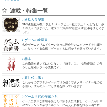
連載・特集一覧
殿堂入り記事
SNS拡散数が数千以上！ ページビュー数万以上！ などなど。多
くの人々に読まれた、電ファミ渾身の“殿堂入り”記事をまとめま
した。
ゲームの企画書
名作ゲームクリエイターの方々に製作時のエピソードをお聞き
し、ヒットする企画（ゲーム）とは何か？を探っていきます。
赫本
この物語を解いてはいけない。『赫本』は、〈試験問題〉の形
をした短編ホラー小説集です。
新世代に訊く
これからのデジタルゲーム市場を担う若きクリエイター達の姿
を追い、彼らのルーツと情熱を探っていきます。
ゲーム世代の作家たち
ゲームに多大な影響を受けた作家さんに取材し、ゲームが日本
のコンテンツ産業やカルチャーに与えた影響を探る企画です。