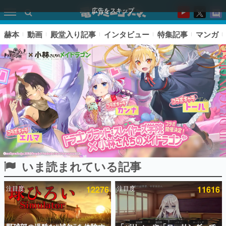
広告をスキップ
赫本
動画
殿堂入り記事
インタビュー
特集記事
マンガ
いま読まれている記事
ピックアップ
注目度
12276
注目度
11616
電ファミのいま読まれている記事ランキング
アプリセール情報