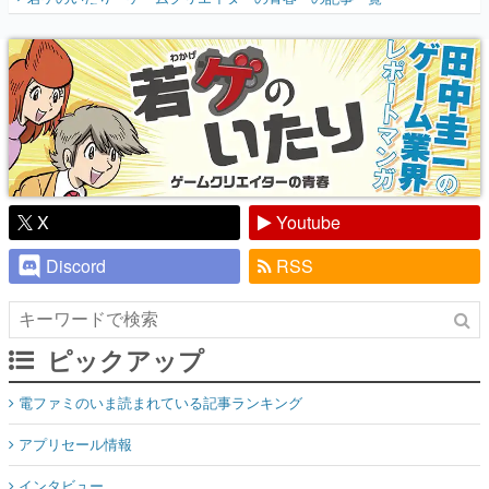
『少年ジャンプ』色だった【若ゲのいた
り】
X
Youtube
Discord
RSS
ピックアップ
電ファミのいま読まれている記事ランキング
アプリセール情報
インタビュー