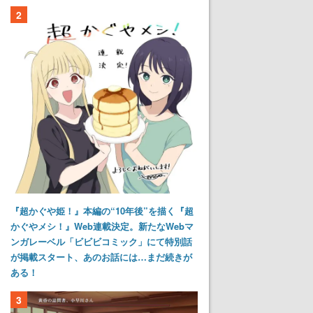
2
『超かぐや姫！』本編の“10年後”を描く『超
かぐやメシ！』Web連載決定。新たなWebマ
ンガレーベル「ビビビコミック」にて特別話
が掲載スタート、あのお話には…まだ続きが
ある！
3