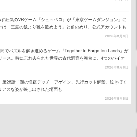
わす狂気のVRゲーム『シュ～ペロ』が「東京ゲームダンジョン」に
ーは「三度の飯より靴を舐めよう」と前のめり。公式アカウントも
リースに向けて開発中
2026年8月8日
ズルを解き進めるゲーム『Together in Forgotten Lands』が
でリリース。時に忘れ去られた世界の古代洞窟を舞台に、4つのバイオ
出を目指す
2026年8月8日
』第28話「謎の怪盗デッチ・アゲイン」先行カット解禁。泣きぼく
リアスな姿が映し出された場面も
2026年8月8日