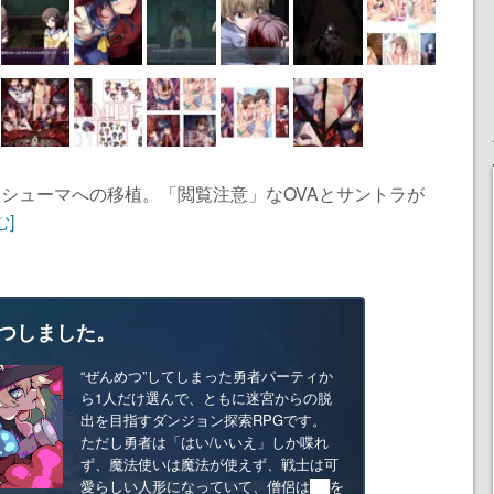
ンシューマへの移植。「閲覧注意」なOVAとサントラが
む]
つしました。
“ぜんめつ”してしまった勇者パーティか
ら1人だけ選んで、ともに迷宮からの脱
出を目指すダンジョン探索RPGです。
ただし勇者は「はい/いいえ」しか喋れ
ず、魔法使いは魔法が使えず、戦士は可
愛らしい人形になっていて、僧侶は██を