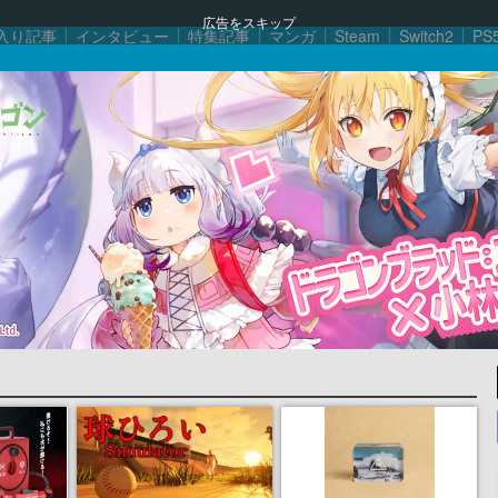
広告をスキップ
入り記事
インタビュー
特集記事
マンガ
Steam
Switch2
PS