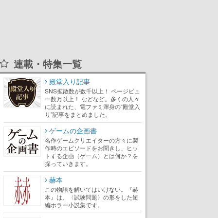
連載・特集一覧
殿堂入り記事
SNS拡散数が数千以上！ ページビュ
ー数万以上！ などなど。多くの人々
に読まれた、電ファミ渾身の“殿堂入
り”記事をまとめました。
ゲームの企画書
名作ゲームクリエイターの方々に製
作時のエピソードをお聞きし、ヒッ
トする企画（ゲーム）とは何か？を
探っていきます。
赫本
この物語を解いてはいけない。『赫
本』は、〈試験問題〉の形をした短
編ホラー小説集です。