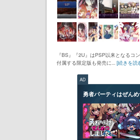
『BS』『2U』はPSP以来となるコ
付属する限定版も発売に...
[続きを読
AD
勇者パーティはぜんめ