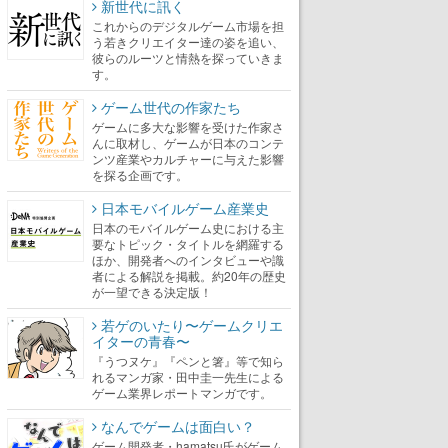
新世代に訊く
これからのデジタルゲーム市場を担
う若きクリエイター達の姿を追い、
彼らのルーツと情熱を探っていきま
す。
ゲーム世代の作家たち
ゲームに多大な影響を受けた作家さ
んに取材し、ゲームが日本のコンテ
ンツ産業やカルチャーに与えた影響
を探る企画です。
日本モバイルゲーム産業史
日本のモバイルゲーム史における主
要なトピック・タイトルを網羅する
ほか、開発者へのインタビューや識
者による解説を掲載。約20年の歴史
が一望できる決定版！
若ゲのいたり〜ゲームクリエ
イターの青春〜
『うつヌケ』『ペンと箸』等で知ら
れるマンガ家・田中圭一先生による
ゲーム業界レポートマンガです。
なんでゲームは面白い？
ゲーム開発者・hamatsu氏がゲーム