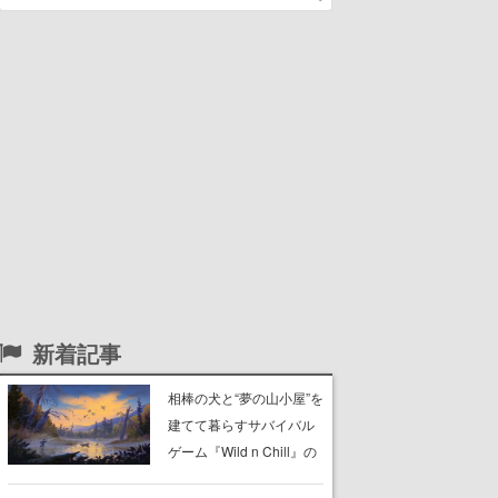
新着記事
相棒の犬と“夢の山小屋”を
建てて暮らすサバイバル
ゲーム『Wild n Chill』の
体験版がSteamで配信