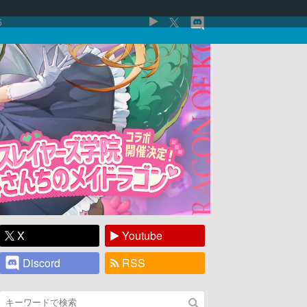
5
X
Youtube
Discord
RSS