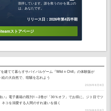
崇拝しています。誰を救うのかを選ぶの
は、あなたです。
リリース日：2026年第4四半期
Steamストアページ
を建てて暮らすサバイバルゲーム『Wild n Chill』の体験版が
ット絵の大自然で、喧騒を忘れよう
2026年8月8日
強い』電子書籍の既刊1～2巻が「30％オフ」でお得に。ジト目でツ
、ネコを溺愛する人間のすれ違いを描く
2026年8月8日