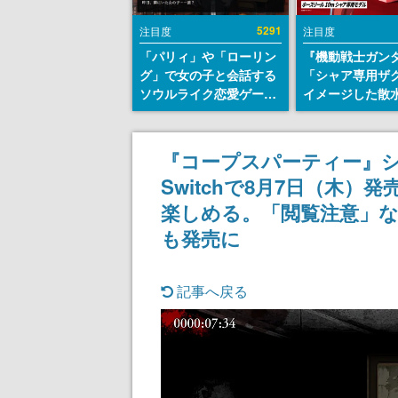
5291
注目度
注目度
「パリィ」や「ローリン
『機動戦士ガン
グ」で女の子と会話する
「シャア専用ザ
ソウルライク恋愛ゲーム
イメージした散
『小早川さんはソウルラ
リールが予約開
イク』無料公開。返事に
にはシャアのパ
失敗すると「YOU
マークやジオン
『コープスパーティー』シリ
DIED」
エンブレム、型
Switchで8月7日（木
どを配置
楽しめる。「閲覧注意」な
も発売に
記事へ戻る