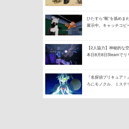
ひたすら“靴”を舐めま
展示中。キャッチコピ
開設され、2026年リ
【2人協力】神秘的な空間でパ
本日8月8日Steam
ームを探索しながら脱
『名探偵プリキュア！
ろにモノクル、ミステ