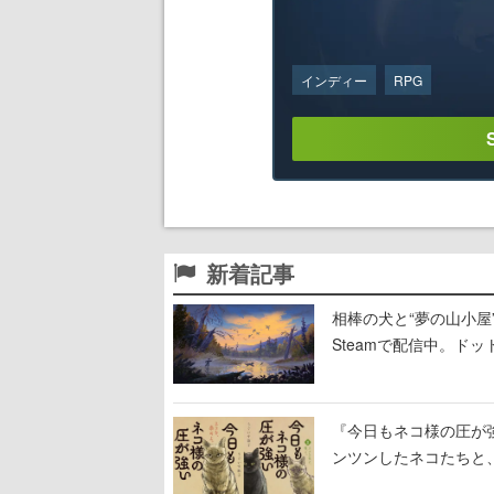
インディー
RPG
新着記事
相棒の犬と“夢の山小屋”
Steamで配信中。ド
『今日もネコ様の圧が
ンツンしたネコたちと