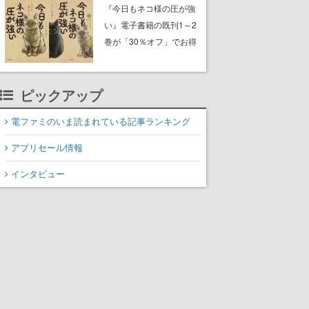
中。ドット絵の大自然
『今日もネコ様の圧が強
で、喧騒を忘れよう
い』電子書籍の既刊1～2
巻が「30％オフ」でお得
に。ジト目でツンツンし
たネコたちと、ネコを溺
愛する人間のすれ違いを
ピックアップ
描く
電ファミのいま読まれている記事ランキング
アプリセール情報
インタビュー