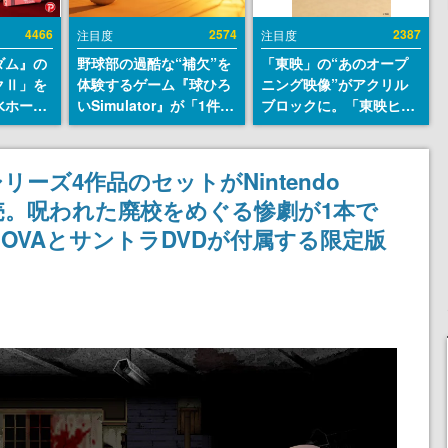
4466
2574
2387
注目度
注目度
ダム』の
野球部の過酷な“補欠”を
「東映」の“あのオープ
クⅡ」を
体験するゲーム『球ひろ
ニング映像”がアクリル
水ホース
いSimulator』が「1件」
ブロックに。「東映ヒス
始。本体
のウィッシュリストをも
トリカル グッズコレクシ
ーソナル
とにチェコ語に対応し
ョン」が8月下旬より発
公国軍の
SNSで話題に。『キング
売
ーズ4作品のセットがNintendo
式番号な
ダム・カム』開発元やチ
）発売。呪われた廃校をめぐる惨劇が1本で
ェコのプロ野球選手から
称賛の声
OVAとサントラDVDが付属する限定版