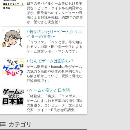
日本のモバイルゲーム史における主
要なトピック・タイトルを網羅する
ほか、開発者へのインタビューや識
者による解説を掲載。約20年の歴史
が一望できる決定版！
若ゲのいたり〜ゲームクリエ
イターの青春〜
『うつヌケ』『ペンと箸』等で知ら
れるマンガ家・田中圭一先生による
ゲーム業界レポートマンガです。
なんでゲームは面白い？
ゲーム開発者・hamatsu氏がゲーム
の魅力を画面や操作の具体的な形か
ら解き明かしていく、硬派で骨太な
評論連載です。
ゲームが変えた日本語
「経験値」「裏技」「ラスボス」…
ゲームにまつわる言葉の起源や用法
の変遷を、コンピューター文化史研
究家・タイニーP氏が徹底調査。
カテゴリ