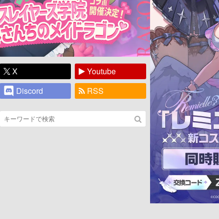
X
Youtube
Discord
RSS