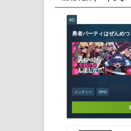
AD
勇者パーティはぜんめつ
インディー
RPG