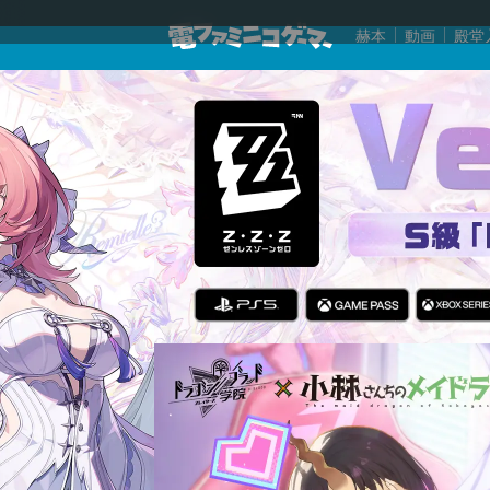
赫本
動画
殿堂