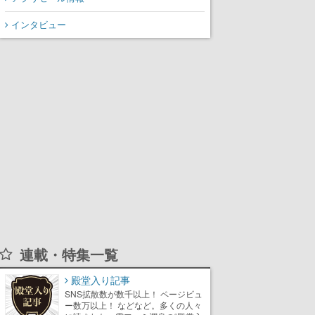
インタビュー
連載・特集一覧
殿堂入り記事
SNS拡散数が数千以上！ ページビュ
ー数万以上！ などなど。多くの人々