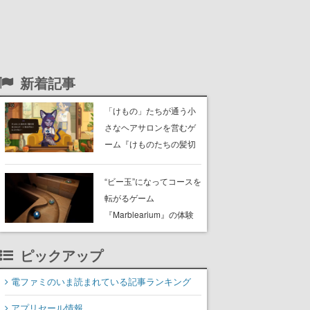
新着記事
「けもの」たちが通う小
さなヘアサロンを営むゲ
ーム『けものたちの髪切
り屋』体験版が配信開
始。悩みを持ったお客様
“ビー玉”になってコースを
と会話を交わし“本当に望
転がるゲーム
んでる髪型”を見つけ出す
『Marblearium』の体験
版がSteamで本日8月7日
より配信。Lo-Fiビートに
ピックアップ
乗って奇妙な空間を探検
電ファミのいま読まれている記事ランキング
アプリセール情報