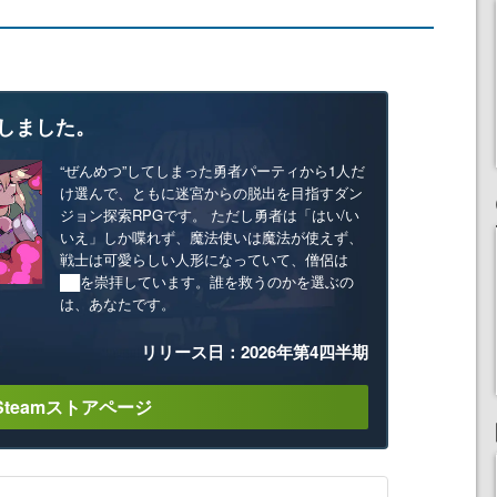
しました。
“ぜんめつ”してしまった勇者パーティから1人だ
け選んで、ともに迷宮からの脱出を目指すダン
ジョン探索RPGです。 ただし勇者は「はい/い
いえ」しか喋れず、魔法使いは魔法が使えず、
戦士は可愛らしい人形になっていて、僧侶は
██を崇拝しています。誰を救うのかを選ぶの
は、あなたです。
リリース日：2026年第4四半期
Steamストアページ