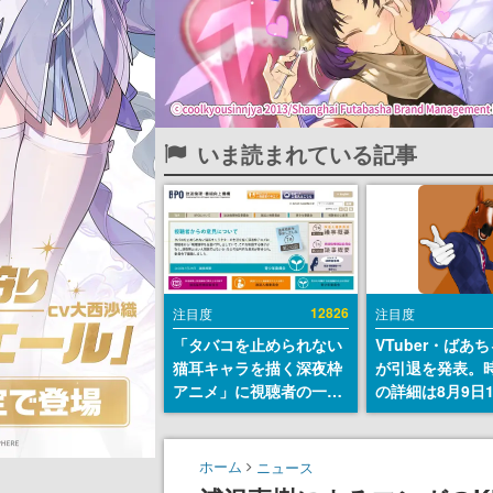
いま読まれている記事
12826
注目度
注目度
「タバコを止められない
VTuber・ばあ
猫耳キャラを描く深夜枠
が引退を発表。
アニメ」に視聴者の一部
の詳細は8月9日
から批判意見。違法薬物
の配信で説明
の使用と思しき描写も含
めて、BPOが議論を交わ
ホーム
ニュース
す