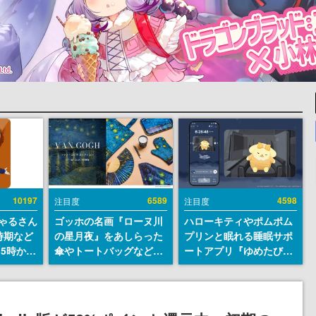
10197
6589
4598
注目度
注目度
ちゃるさん
ゴッホの名画『ローヌ川
ハローキティやポムポム
時期など
の星月夜』をあしらった
プリンと眠れる睡眠サポ
15時から
傘やトートバッグなどが
ートアプリ『ゆめたび』
登場。8月7日21時より2
が配信中。キャラごとの
日間限定で予約販売
ASMRや目覚ましアラー
ムも搭載