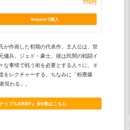
770円
Amazonで購入
氏が作画した初期の代表作。主人公は、世
元傭兵、ジェド・豪士。彼は民間の戦闘イ
々な事情で戦う術を必要とする人々に、そ
道をレクチャーする。ちなみに「粉塵爆
聖者現わる」。
パイナップルARMY』全6巻はこちら