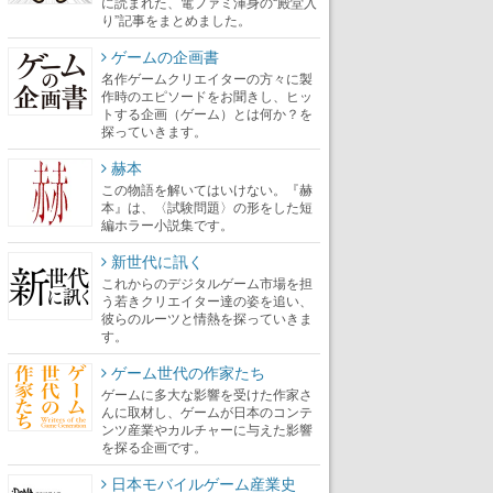
に読まれた、電ファミ渾身の“殿堂入
り”記事をまとめました。
ゲームの企画書
名作ゲームクリエイターの方々に製
作時のエピソードをお聞きし、ヒッ
トする企画（ゲーム）とは何か？を
探っていきます。
赫本
この物語を解いてはいけない。『赫
本』は、〈試験問題〉の形をした短
編ホラー小説集です。
新世代に訊く
これからのデジタルゲーム市場を担
う若きクリエイター達の姿を追い、
彼らのルーツと情熱を探っていきま
す。
ゲーム世代の作家たち
ゲームに多大な影響を受けた作家さ
んに取材し、ゲームが日本のコンテ
ンツ産業やカルチャーに与えた影響
を探る企画です。
日本モバイルゲーム産業史