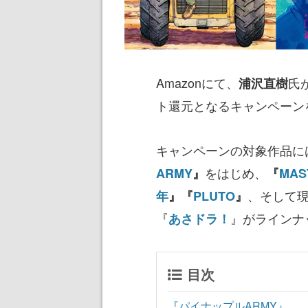
Amazonにて、
氏
浦沢直樹
ト還元となるキャンペーン
キャンペーンの対象作品に
をはじめ、
ARMY
』
『
MA
、そして
年
』『
PLUTO
』
『
』がラインナ
あさドラ！
目次
『パイナップルARMY』