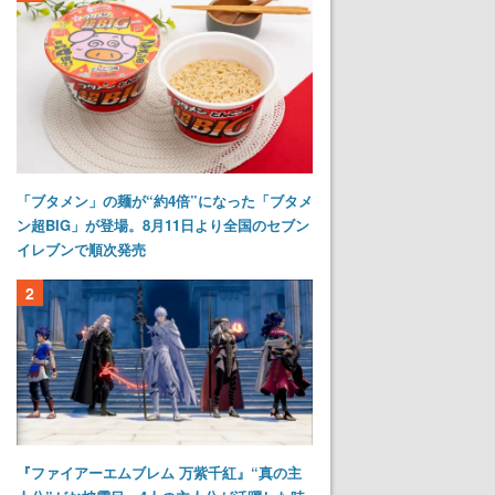
「ブタメン」の麺が“約4倍”になった「ブタメ
ン超BIG」が登場。8月11日より全国のセブン
イレブンで順次発売
2
『ファイアーエムブレム 万紫千紅』“真の主