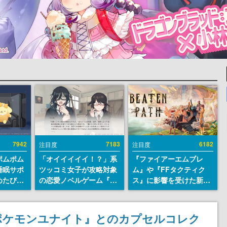
7942
7183
6182
注目度
注目度
ポムポム
「オイイイイイ！？」系
『ファイアーエムブレ
睡眠サポ
ツッコミ女子が攻略対象
ム』や『FFタクティク
めたび』
の恋愛ノベルゲーム『美
ス』に影響を受けた新作
ラごとの
術部カノジョ』Steamス
戦略RPG『Beaten
しアラー
トアページが公開。「お
Path』2027年に発売
前らーそろそろ自重しろ
へ。PC（Steam）、
」が『ポケモンユナイト』とのカプセルコレク
ー？＾＾」暗黒微笑の夢
PS5、Xbox、Switch向