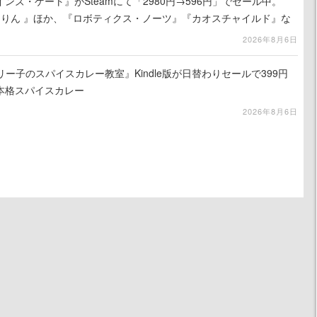
ンズ・ゲート』がSteamにて「2980円→596円」でセール中。
ーりん 』ほか、『ロボティクス・ノーツ』『カオスチャイルド』な
シリーズもセール対象に
2026年8月6日
リー子のスパイスカレー教室』Kindle版が日替わりセールで399円
本格スパイスカレー
2026年8月6日