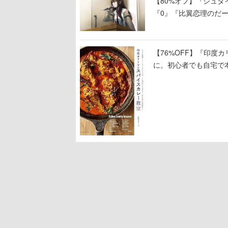
【80%オフ】『シュタイ
『0』『比翼恋理のだ
ど科学アドベンチャー
【76%OFF】『印度カ
に。初心者でも自宅で