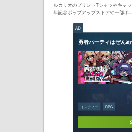
ルカリオのプリントTシャツやキャッ
年記念ポップアップストアや一部ポ..
AD
勇者パーティはぜんめ
インディー
RPG