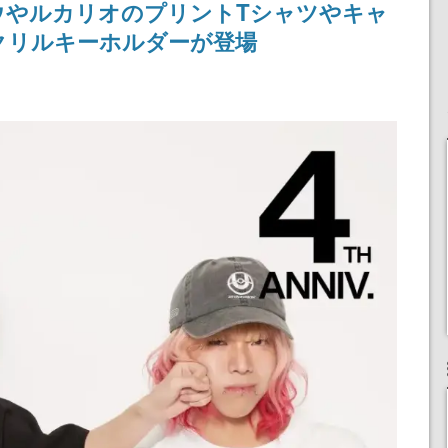
ウやルカリオのプリントTシャツやキャ
女子や、萌え声不思議ち
けにリリース予定
ゃん女子と青春を謳歌
クリルキーホルダーが登場