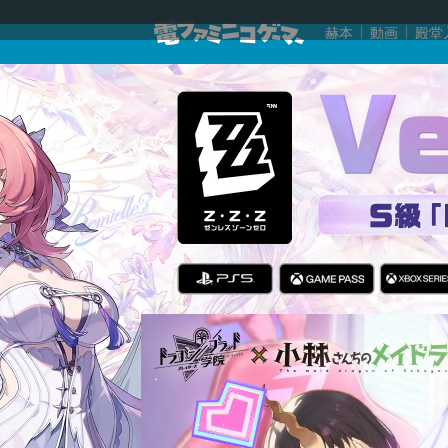
赫本
動画
殿堂