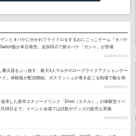
ンゲンとオバケに分かれてケイドロをするおにごっこゲーム『オバケ
do Switch版が本日発売。追加DLCで新オバケ「ガシャ」が登場
2026年8月6日
し重火器をぶっ放す、最大3人マルチのローグライクアクションゲー
ード』体験版が配信開始。ボスラッシュが巻き起こる戦場で敵を倒
コアを競い合え
2026年8月6日
を追求した新作エナジードリンク「Ehtel（エテル）」の体験型イベ
8月28日まで。イベント会場では試飲やグッズの販売も実施
2026年8月6日