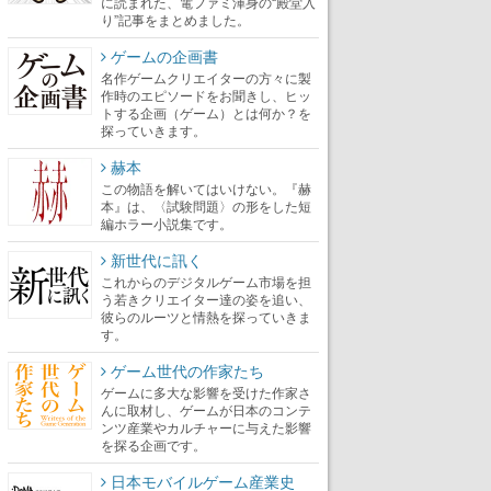
に読まれた、電ファミ渾身の“殿堂入
り”記事をまとめました。
ゲームの企画書
名作ゲームクリエイターの方々に製
作時のエピソードをお聞きし、ヒッ
トする企画（ゲーム）とは何か？を
探っていきます。
赫本
この物語を解いてはいけない。『赫
本』は、〈試験問題〉の形をした短
編ホラー小説集です。
新世代に訊く
これからのデジタルゲーム市場を担
う若きクリエイター達の姿を追い、
彼らのルーツと情熱を探っていきま
す。
ゲーム世代の作家たち
ゲームに多大な影響を受けた作家さ
んに取材し、ゲームが日本のコンテ
ンツ産業やカルチャーに与えた影響
を探る企画です。
日本モバイルゲーム産業史