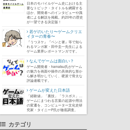
日本のモバイルゲーム史における主
要なトピック・タイトルを網羅する
ほか、開発者へのインタビューや識
者による解説を掲載。約20年の歴史
が一望できる決定版！
若ゲのいたり〜ゲームクリエ
イターの青春〜
『うつヌケ』『ペンと箸』等で知ら
れるマンガ家・田中圭一先生による
ゲーム業界レポートマンガです。
なんでゲームは面白い？
ゲーム開発者・hamatsu氏がゲーム
の魅力を画面や操作の具体的な形か
ら解き明かしていく、硬派で骨太な
評論連載です。
ゲームが変えた日本語
「経験値」「裏技」「ラスボス」…
ゲームにまつわる言葉の起源や用法
の変遷を、コンピューター文化史研
究家・タイニーP氏が徹底調査。
カテゴリ