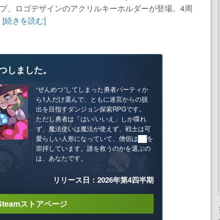
プ、ロゴデザインのアクリルキーホルダーが登場。4周
.
[続きを読む]
つしました。
“ぜんめつ”してしまった勇者パーティか
ら1人だけ選んで、ともに迷宮からの脱
出を目指すダンジョン探索RPGです。
ただし勇者は「はい/いいえ」しか喋れ
ず、魔法使いは魔法が使えず、戦士は可
愛らしい人形になっていて、僧侶は██を
崇拝しています。誰を救うのかを選ぶの
は、あなたです。
リリース日：2026年第4四半期
Steamストアページ