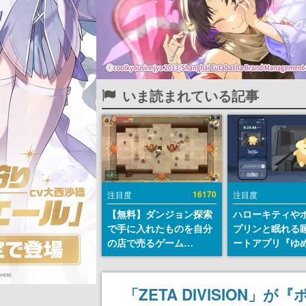
いま読まれている記事
16170
注目度
注目度
【無料】ダンジョン探索
ハローキティや
で手に入れたものを自分
プリンと眠れる
の店で売るゲーム
ートアプリ『ゆ
『Moonlighter』が
が配信中。キャ
Steamにて無料配布中！
ASMRや目覚ま
続編『Moonlighter 2』
ムも搭載
「ZETA DIVISION
の9月2日正式リリースを