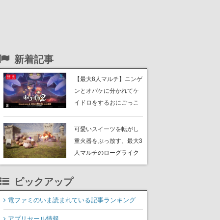
新着記事
【最大8人マルチ】ニンゲ
ンとオバケに分かれてケ
イドロをするおにごっこ
ゲーム『オバケイドロ
２』のNintendo Switch版
可愛いスイーツを転がし
が本日発売。追加DLCで
重火器をぶっ放す、最大3
新オバケ「ガシャ」が登
人マルチのローグライク
場
アクションゲーム『チョ
コレートパレード』体験
ピックアップ
版が配信開始。ボスラッ
シュが巻き起こる戦場で
電ファミのいま読まれている記事ランキング
敵を倒し、コインを集め
アプリセール情報