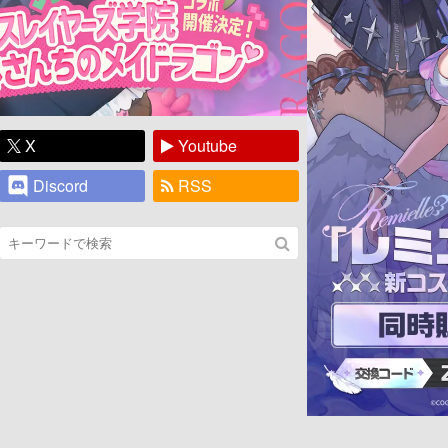
X
Youtube
Discord
RSS