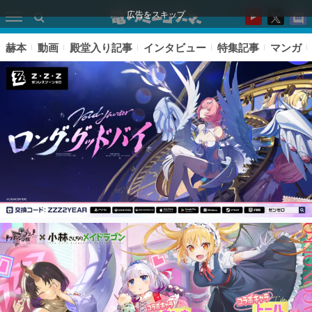
広告をスキップ
赫本
動画
殿堂入り記事
インタビュー
特集記事
マンガ
ピックアップ
電ファミのいま読まれている記事ランキング
アプリセール情報