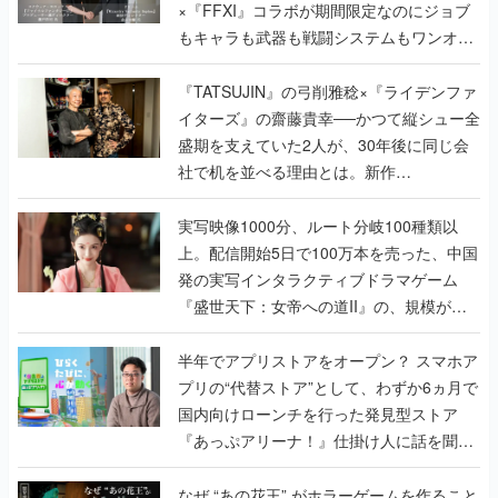
×『FFXI』コラボが期間限定なのにジョブ
もキャラも武器も戦闘システムもワンオフ
で作り込まれた理由を両ディレクターに聞
く
『TATSUJIN』の弓削雅稔×『ライデンファ
イターズ』の齋藤貴幸──かつて縦シュー全
盛期を支えていた2人が、30年後に同じ会
社で机を並べる理由とは。新作
『TATSUJIN EXTREME』で初タッグを組
んだレジェンド2人に訊く開発秘話
実写映像1000分、ルート分岐100種類以
上。配信開始5日で100万本を売った、中国
発の実写インタラクティブドラマゲーム
『盛世天下：女帝への道II』の、規模が違
うこだわりをプロデューサーに聞いた
半年でアプリストアをオープン？ スマホア
プリの“代替ストア”として、わずか6ヵ月で
国内向けローンチを行った発見型ストア
『あっぷアリーナ！』仕掛け人に話を聞い
てみた
なぜ “あの花王” がホラーゲームを作ること