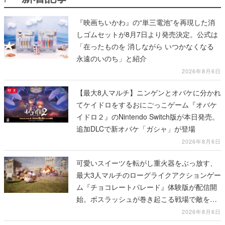
『映画ちいかわ』の“単三電池”を再現した消
しゴムセットが8月7日より発売決定。公式は
「在ったものを 消しながら いつかなくなる
永遠のいのち」と紹介
2026年8月6日
【最大8人マルチ】ニンゲンとオバケに分かれ
てケイドロをするおにごっこゲーム『オバケ
イドロ２』のNintendo Switch版が本日発売。
追加DLCで新オバケ「ガシャ」が登場
2026年8月6日
可愛いスイーツを転がし重火器をぶっ放す、
最大3人マルチのローグライクアクションゲー
ム『チョコレートパレード』体験版が配信開
始。ボスラッシュが巻き起こる戦場で敵を倒
し、コインを集めてスコアを競い合え
2026年8月6日