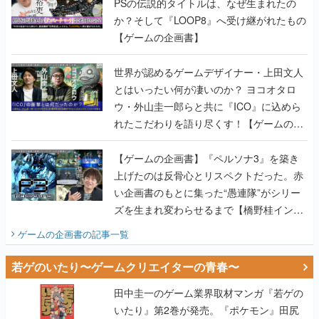
PSの伝説的タイトルは、なぜ生まれたの
か？そして『LOOP8』へ受け継がれたもの
【ゲームの企画書】
世界が認めるゲームデザイナー・上田文人
とはいったい何が凄いのか？ ヨコオタロ
ウ・外山圭一郎らと共に『ICO』に込めら
れたこだわりを語り尽くす！【ゲームの企
画書】
【ゲームの企画書】『ペルソナ3』を築き
上げたのは反骨心とリスペクトだった。赤
い企画書のもとに集った“愚連隊”がシリー
ズを生まれ変わらせるまで【橋野桂インタ
ビュー】
ゲームの企画書
の記事一覧
若ゲのいたり〜ゲームクリエイターの青春〜
田中圭一のゲーム業界取材マンガ『若ゲの
いたり』第2巻が発売。『ポケモン』田尻