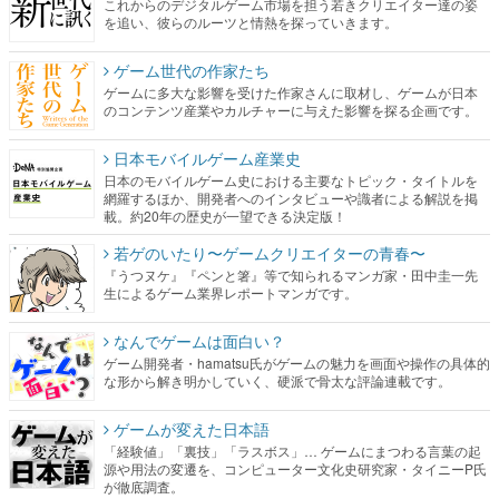
これからのデジタルゲーム市場を担う若きクリエイター達の姿
を追い、彼らのルーツと情熱を探っていきます。
ゲーム世代の作家たち
ゲームに多大な影響を受けた作家さんに取材し、ゲームが日本
のコンテンツ産業やカルチャーに与えた影響を探る企画です。
日本モバイルゲーム産業史
日本のモバイルゲーム史における主要なトピック・タイトルを
網羅するほか、開発者へのインタビューや識者による解説を掲
載。約20年の歴史が一望できる決定版！
若ゲのいたり〜ゲームクリエイターの青春〜
『うつヌケ』『ペンと箸』等で知られるマンガ家・田中圭一先
生によるゲーム業界レポートマンガです。
なんでゲームは面白い？
ゲーム開発者・hamatsu氏がゲームの魅力を画面や操作の具体的
な形から解き明かしていく、硬派で骨太な評論連載です。
ゲームが変えた日本語
「経験値」「裏技」「ラスボス」… ゲームにまつわる言葉の起
源や用法の変遷を、コンピューター文化史研究家・タイニーP氏
が徹底調査。