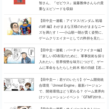
智さん、『ゼビウス』遠藤雅伸さんらの貴
重なエピソードを収録
【田中圭一連載：アイマス/ガンダム 戦場
の絆 編】わがままな王様のわがままなニー
ズを満たす！──小山順一朗が貫く姿勢に、
ゲームクリエイターとしての矜持を見た
【若ゲのいたり最終回】
【田中圭一連載：バーチャファイター編】
「新しい3D表現のために、軍事技術を採り
入れたい」世界情勢を味方につけて、ゲー
ムに革命をもたらした鈴木 裕の功績【若ゲ
のいたり】
【田中圭一：若ゲのいたり】ゲーム開発統
合環境「Unreal Engine」最新バージョン
で、開発環境はどう変わる？ ゲーム業界向
けソリューションイベント「GTMF2019」
に行って、より理解を深めよう【PR】
【田中圭一連載：サイバーコネクトツー