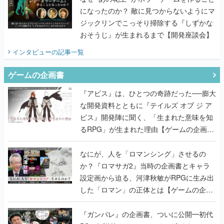
になったのか？ 敵に見つからないようにマ
ジックリンでこっそり掃除する『しずかな
おそうじ』が生まれるまで【開発座談会】
インタビュー
の記事一覧
ゲームの企画書
『アビス』は、ひとつの奇跡だった──膨大
な開発資料とともに『テイルズ オブ ジ ア
ビス』開発陣に聞く、「生まれた意味を知
るRPG」が生まれた理由【ゲームの企画
書】
なにが、人を「ロマンシング」させるの
か？『ロマサガ2』当時の企画書とキャラ
設定画から迫る、河津秋敏がRPGに生み出
した「ロマン」の正体とは【ゲームの企画
書】
『ガンパレ』の企画書、ついに公開━初代