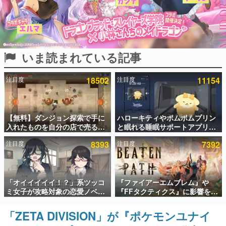
インタビュー
連載・特集一覧
いま読まれている記事
殿堂入り記事
SNS拡散数が数千以上！ ページビュー数万以上！ などな
ど。多くの人々に読まれた、電ファミ渾身の“殿堂入り”記
注目度
18502
注目度
11154
事をまとめました。
ゲームの企画書
名作ゲームクリエイターの方々に製作時のエピソードをお
聞きし、ヒットする企画（ゲーム）とは何か？を探ってい
【無料】ダンジョン探索で手に
ハローキティやポムポムプリン
きます。
入れたものを自分の店で売るゲ
と眠れる睡眠サポートアプリ
ーム『Moonlighter』がSteam
『ゆめたび』が配信中。キャラ
赫本
注目度
8393
注目度
7392
にて無料配布中！続編
ごとのASMRや目覚ましアラー
この物語を解いてはいけない。『赫本』は、〈試験問題〉
『Moonlighter 2』の9月2日正
ムも搭載
の形をした短編ホラー小説集です。
式リリースを記念したキャンペ
ーン
新世代に訊く
「オイイイイイ！？」系ツッコ
『ファイアーエムブレム』や
これからのデジタルゲーム市場を担う若きクリエイター達
ミ女子が攻略対象の恋愛ノベル
『FFタクティクス』に影響を受
の姿を追い、彼らのルーツと情熱を探っていきます。
ゲーム『美術部カノジョ』
けた新作戦略RPG『Beaten
Steamストアページが公開。
Path』2027年に発売へ。
「ZETA DIVISION」が『ポケモンユナイ
ゲーム世代の作家たち
「お前らーそろそろ自重しろ
PC（Steam）、PS5、Xbox、
ゲームに多大な影響を受けた作家さんに取材し、ゲームが