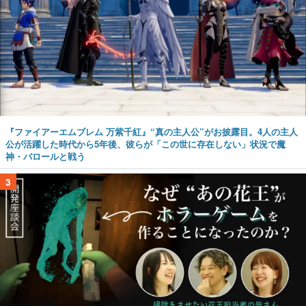
『ファイアーエムブレム 万紫千紅』“真の主人公”がお披露目。4人の主人
公が活躍した時代から5年後、彼らが「この世に存在しない」状況で魔
神・バロールと戦う
3