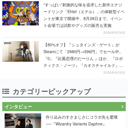
“すっぱい”刺激的な味を追求した新作エナジ
ードリンク「Ehtel（エテル）」の体験型イベ
ントが東京で開催中、8月28日まで。イベン
ト会場では試飲やグッズの販売も実施
2026年8月6日
【80%オフ】『シュタインズ・ゲート』が
Steamにて「2980円→596円」でセール中。
『0』『比翼恋理のだーりん 』ほか、『ロボ
ティクス・ノーツ』『カオスチャイルド』な
ど科学アドベンチャーシリーズもセール対象
2026年8月6日
に
カテゴリーピックアップ
インタビュー
作り込みのすさまじさにコラボ先も驚嘆
──『Wizardry Variants Daphne』