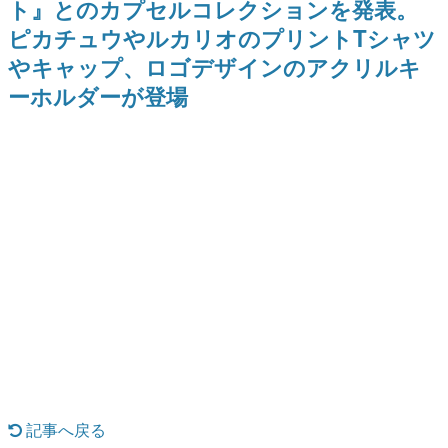
ト』とのカプセルコレクションを発表。
ー？＾＾」暗黒微笑の夢女子
Switch向けにリリース予定
日本のコンテンツ産業やカルチャーに与えた影響を探る企
や、萌え声不思議ちゃん女子と
ピカチュウやルカリオのプリントTシャツ
画です。
青春を謳歌
やキャップ、ロゴデザインのアクリルキ
日本モバイルゲーム産業史
日本のモバイルゲーム史における主要なトピック・タイト
ーホルダーが登場
ルを網羅するほか、開発者へのインタビューや識者による
解説を掲載。約20年の歴史が一望できる決定版！
若ゲのいたり〜ゲームクリエイターの青春〜
『うつヌケ』『ペンと箸』等で知られるマンガ家・田中圭
一先生によるゲーム業界レポートマンガです。
なんでゲームは面白い？
ゲーム開発者・hamatsu氏がゲームの魅力を画面や操作の
具体的な形から解き明かしていく、硬派で骨太な評論連載
です。
ゲームが変えた日本語
「経験値」「裏技」「ラスボス」… ゲームにまつわる言葉
の起源や用法の変遷を、コンピューター文化史研究家・タ
イニーP氏が徹底調査。
カテゴリ
記事へ戻る
特集記事