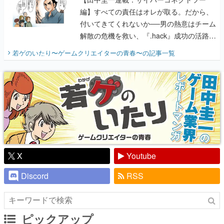
編】すべての責任はオレが取る。だから、
付いてきてくれないか──男の熱意はチーム
解散の危機を救い、『.hack』成功の活路を
開く。業界の快男児・松山 洋に流れる血は
若ゲのいたり〜ゲームクリエイターの青春〜
の記事一覧
『少年ジャンプ』色だった【若ゲのいた
り】
X
Youtube
Discord
RSS
ピックアップ