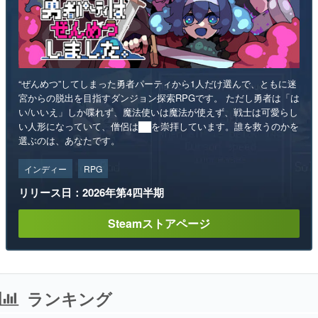
“ぜんめつ”してしまった勇者パーティから1人だけ選んで、ともに迷
宮からの脱出を目指すダンジョン探索RPGです。 ただし勇者は「は
い/いいえ」しか喋れず、魔法使いは魔法が使えず、戦士は可愛らし
い人形になっていて、僧侶は██を崇拝しています。誰を救うのかを
選ぶのは、あなたです。
インディー
RPG
リリース日：2026年第4四半期
Steamストアページ
ランキング