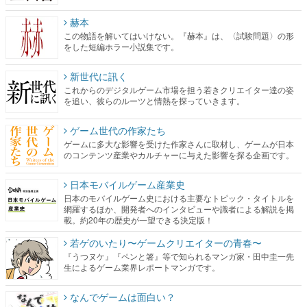
赫本
この物語を解いてはいけない。『赫本』は、〈試験問題〉の形
をした短編ホラー小説集です。
新世代に訊く
これからのデジタルゲーム市場を担う若きクリエイター達の姿
を追い、彼らのルーツと情熱を探っていきます。
ゲーム世代の作家たち
ゲームに多大な影響を受けた作家さんに取材し、ゲームが日本
のコンテンツ産業やカルチャーに与えた影響を探る企画です。
日本モバイルゲーム産業史
日本のモバイルゲーム史における主要なトピック・タイトルを
網羅するほか、開発者へのインタビューや識者による解説を掲
載。約20年の歴史が一望できる決定版！
若ゲのいたり〜ゲームクリエイターの青春〜
『うつヌケ』『ペンと箸』等で知られるマンガ家・田中圭一先
生によるゲーム業界レポートマンガです。
なんでゲームは面白い？