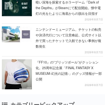
暗い深海を探索するホラーゲーム『Dark of
the Depths』がSteamにて配信開始。懐中電
灯の光をたよりに海底からの脱出を目指す
2026年8月7日
ニンテンドーミュージアム、チケットの転売
や決済代行について注意喚起。公式サイト以
外で買ったチケットで入館できない事例が複
数発生
2026年8月7日
『FF10』の“ブリッツボール”がクッション
化。25周年記念展「FINAL FANTASY X
MUSEUM-幻光の記憶-」のグッズ情報が一部
公開
2026年8月7日
カテゴリーピックアップ