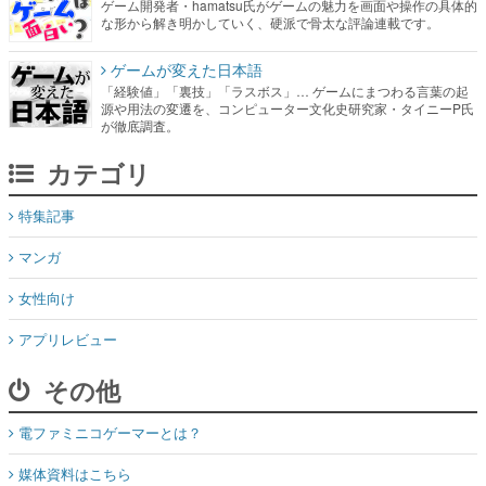
ゲーム開発者・hamatsu氏がゲームの魅力を画面や操作の具体的
な形から解き明かしていく、硬派で骨太な評論連載です。
ゲームが変えた日本語
「経験値」「裏技」「ラスボス」… ゲームにまつわる言葉の起
源や用法の変遷を、コンピューター文化史研究家・タイニーP氏
が徹底調査。
カテゴリ
特集記事
マンガ
女性向け
アプリレビュー
その他
電ファミニコゲーマーとは？
媒体資料はこちら