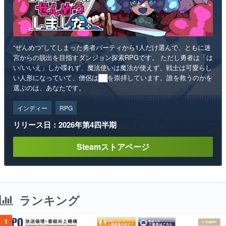
“ぜんめつ”してしまった勇者パーティから1人だけ選んで、ともに迷
宮からの脱出を目指すダンジョン探索RPGです。 ただし勇者は「は
い/いいえ」しか喋れず、魔法使いは魔法が使えず、戦士は可愛らし
い人形になっていて、僧侶は██を崇拝しています。誰を救うのかを
選ぶのは、あなたです。
インディー
RPG
リリース日：2026年第4四半期
Steamストアページ
ランキング
1