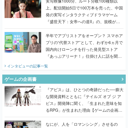
んだレジェンド2人に訊く開発秘話
実写映像1000分、ルート分岐100種類以
上。配信開始5日で100万本を売った、中国
発の実写インタラクティブドラマゲーム
『盛世天下：女帝への道II』の、規模が違
うこだわりをプロデューサーに聞いた
半年でアプリストアをオープン？ スマホア
プリの“代替ストア”として、わずか6ヵ月で
国内向けローンチを行った発見型ストア
『あっぷアリーナ！』仕掛け人に話を聞い
てみた
インタビュー
の記事一覧
ゲームの企画書
『アビス』は、ひとつの奇跡だった──膨大
な開発資料とともに『テイルズ オブ ジ ア
ビス』開発陣に聞く、「生まれた意味を知
るRPG」が生まれた理由【ゲームの企画
書】
なにが、人を「ロマンシング」させるの