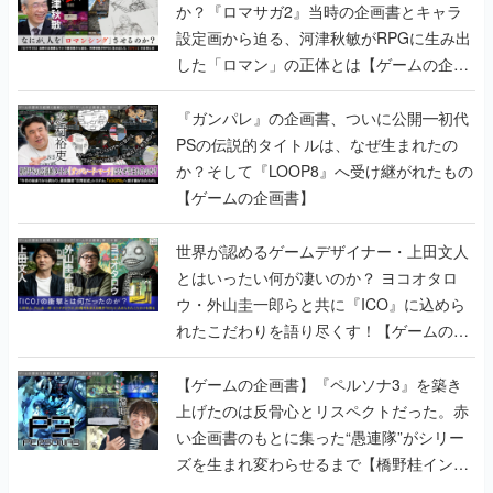
か？『ロマサガ2』当時の企画書とキャラ
設定画から迫る、河津秋敏がRPGに生み出
した「ロマン」の正体とは【ゲームの企画
書】
『ガンパレ』の企画書、ついに公開━初代
PSの伝説的タイトルは、なぜ生まれたの
か？そして『LOOP8』へ受け継がれたもの
【ゲームの企画書】
世界が認めるゲームデザイナー・上田文人
とはいったい何が凄いのか？ ヨコオタロ
ウ・外山圭一郎らと共に『ICO』に込めら
れたこだわりを語り尽くす！【ゲームの企
画書】
【ゲームの企画書】『ペルソナ3』を築き
上げたのは反骨心とリスペクトだった。赤
い企画書のもとに集った“愚連隊”がシリー
ズを生まれ変わらせるまで【橋野桂インタ
ビュー】