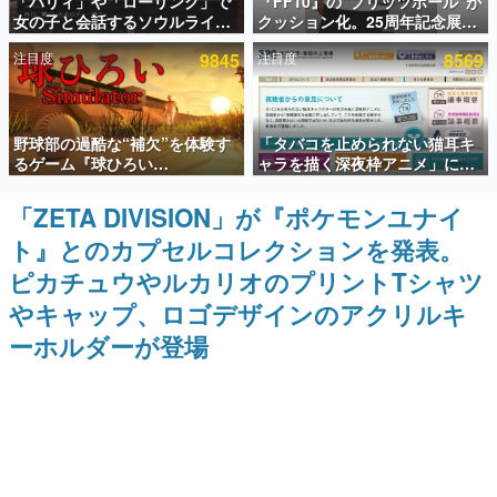
「パリィ」や「ローリング」で
『FF10』の“ブリッツボール”が
女の子と会話するソウルライク
クッション化。25周年記念展
インタビュー
恋愛ゲーム『小早川さんはソウ
「FINAL FANTASY X
注目度
9845
注目度
8569
ルライク』無料公開。返事に失
MUSEUM-幻光の記憶-」のグッ
連載・特集一覧
敗すると「YOU DIED」
ズ情報が一部公開
殿堂入り記事
野球部の過酷な“補欠”を体験す
「タバコを止められない猫耳キ
SNS拡散数が数千以上！ ページビュー数万以上！ などな
ど。多くの人々に読まれた、電ファミ渾身の“殿堂入り”記
るゲーム『球ひろい
ャラを描く深夜枠アニメ」に視
事をまとめました。
Simulator』が「1件」のウィッ
聴者の一部から批判意見。違法
シュリストをもとにチェコ語に
薬物の使用と思しき描写も含め
「ZETA DIVISION」が『ポケモンユナイ
ゲームの企画書
対応しSNSで話題に。『キング
て、BPOが議論を交わす
名作ゲームクリエイターの方々に製作時のエピソードをお
ト』とのカプセルコレクションを発表。
ダム・カム』開発元やチェコの
聞きし、ヒットする企画（ゲーム）とは何か？を探ってい
プロ野球選手から称賛の声
きます。
ピカチュウやルカリオのプリントTシャツ
赫本
やキャップ、ロゴデザインのアクリルキ
この物語を解いてはいけない。『赫本』は、〈試験問題〉
ーホルダーが登場
の形をした短編ホラー小説集です。
新世代に訊く
これからのデジタルゲーム市場を担う若きクリエイター達
の姿を追い、彼らのルーツと情熱を探っていきます。
ゲーム世代の作家たち
ゲームに多大な影響を受けた作家さんに取材し、ゲームが