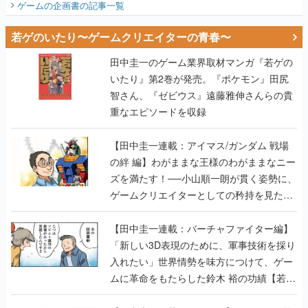
ゲームの企画書
の記事一覧
若ゲのいたり〜ゲームクリエイターの青春〜
田中圭一のゲーム業界取材マンガ『若ゲの
いたり』第2巻が発売。『ポケモン』田尻
智さん、『ゼビウス』遠藤雅伸さんらの貴
重なエピソードを収録
【田中圭一連載：アイマス/ガンダム 戦場
の絆 編】わがままな王様のわがままなニー
ズを満たす！──小山順一朗が貫く姿勢に、
ゲームクリエイターとしての矜持を見た
【若ゲのいたり最終回】
【田中圭一連載：バーチャファイター編】
「新しい3D表現のために、軍事技術を採り
入れたい」世界情勢を味方につけて、ゲー
ムに革命をもたらした鈴木 裕の功績【若ゲ
のいたり】