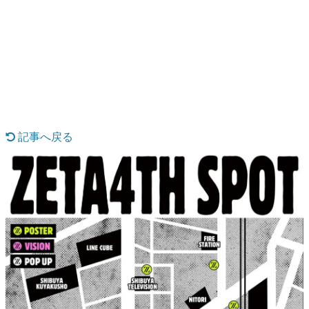
日本のコンテンツ産業やカルチャーに与えた影響を探る企
画です。
日本モバイルゲーム産業史
日本のモバイルゲーム史における主要なトピック・タイト
ルを網羅するほか、開発者へのインタビューや識者による
解説を掲載。約20年の歴史が一望できる決定版！
若ゲのいたり〜ゲームクリエイターの青春〜
『うつヌケ』『ペンと箸』等で知られるマンガ家・田中圭
一先生によるゲーム業界レポートマンガです。
記事へ戻る
なんでゲームは面白い？
ゲーム開発者・hamatsu氏がゲームの魅力を画面や操作の
具体的な形から解き明かしていく、硬派で骨太な評論連載
です。
ゲームが変えた日本語
「経験値」「裏技」「ラスボス」… ゲームにまつわる言葉
の起源や用法の変遷を、コンピューター文化史研究家・タ
イニーP氏が徹底調査。
カテゴリ
特集記事