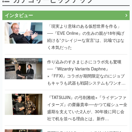
インタビュー
「現実より意味のある仮想世界を作る」
──『EVE Online』の生みの親が18年掲げ
続ける”クレイジーな宣言”は、比喩ではな
く本気だった
作り込みのすさまじさにコラボ先も驚嘆
──『Wizardry Variants Daphne』
×『FFXI』コラボが期間限定なのにジョブ
もキャラも武器も戦闘システムもワンオフ
で作り込まれた理由を両ディレクターに聞
く
『TATSUJIN』の弓削雅稔×『ライデンファ
イターズ』の齋藤貴幸──かつて縦シュー全
盛期を支えていた2人が、30年後に同じ会
社で机を並べる理由とは。新作
『TATSUJIN EXTREME』で初タッグを組