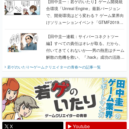
【田中圭一：若ゲのいたり】ゲーム開発統
合環境「Unreal Engine」最新バージョン
で、開発環境はどう変わる？ ゲーム業界向
けソリューションイベント「GTMF2019」
に行って、より理解を深めよう【PR】
【田中圭一連載：サイバーコネクトツー
編】すべての責任はオレが取る。だから、
付いてきてくれないか──男の熱意はチーム
解散の危機を救い、『.hack』成功の活路を
開く。業界の快男児・松山 洋に流れる血は
若ゲのいたり〜ゲームクリエイターの青春〜
の記事一覧
『少年ジャンプ』色だった【若ゲのいた
り】
X
Youtube