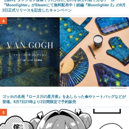
『Moonlighter』がSteamにて無料配布中！続編『Moonlighter 2』の9月
2日正式リリースを記念したキャンペーン
4
ゴッホの名画『ローヌ川の星月夜』をあしらった傘やトートバッグなどが
登場。8月7日21時より2日間限定で予約販売
5