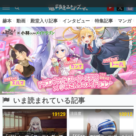
広告をスキップ
赫本
動画
殿堂入り記事
インタビュー
特集記事
マンガ
いま読まれている記事
ピックアップ
注目度
19129
注目度
10912
電ファミのいま読まれている記事ランキング
アプリセール情報