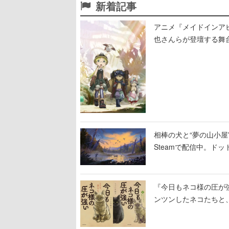
新着記事
アニメ『メイドインア
也さんらが登壇する舞
相棒の犬と“夢の山小屋”
Steamで配信中。ド
『今日もネコ様の圧が
ンツンしたネコたちと