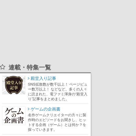
連載・特集一覧
殿堂入り記事
SNS拡散数が数千以上！ ページビュ
ー数万以上！ などなど。多くの人々
に読まれた、電ファミ渾身の“殿堂入
り”記事をまとめました。
ゲームの企画書
名作ゲームクリエイターの方々に製
作時のエピソードをお聞きし、ヒッ
トする企画（ゲーム）とは何か？を
探っていきます。