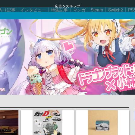
広告をスキップ
入り記事
インタビュー
特集記事
マンガ
Steam
Switch2
PS