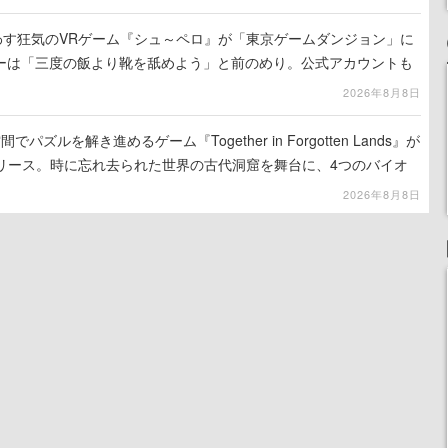
わす狂気のVRゲーム『シュ～ペロ』が「東京ゲームダンジョン」に
ーは「三度の飯より靴を舐めよう」と前のめり。公式アカウントも
リースに向けて開発中
2026年8月8日
ズルを解き進めるゲーム『Together in Forgotten Lands』が
でリリース。時に忘れ去られた世界の古代洞窟を舞台に、4つのバイオ
出を目指す
2026年8月8日