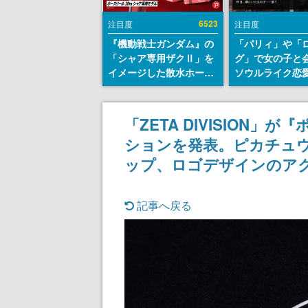
6523
注目度
注目度
『機動戦士ガンダム』の
「パリィ」や「
「シャア専用ザクⅡ」を
グ」で女の子と
イメージした散水ホース
ソウルライク恋
リールが予約開始。本体
『小早川さんは
にはシャアのパーソナル
イク』無料公開
マークやジオン公国軍の
失敗すると「YO
「ZETA DIVISION
エンブレム、型式番号な
DIED」
ションを発表。ピカチュ
どを配置
ップ、ロゴデザインのア
記事へ戻る