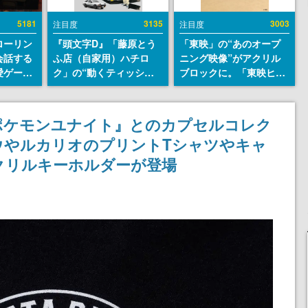
5181
3135
3003
注目度
注目度
ローリン
『頭文字D』「藤原とう
「東映」の“あのオープ
会話する
ふ店（自家用）ハチロ
ニング映像”がアクリル
愛ゲーム
ク」の“動くティッシュ
ブロックに。「東映ヒス
ソウルラ
ケース”が買えるポップ
トリカル グッズコレクシ
。返事に
アップショップが開催
ョン」が8月下旬より発
U
へ。マンガの舞台である
売
」が『ポケモンユナイト』とのカプセルコレク
群馬の「イオンモール高
ウやルカリオのプリントTシャツやキャ
崎」にて、8月11日から8
月20日までの期間限定で
クリルキーホルダーが登場
開催予定