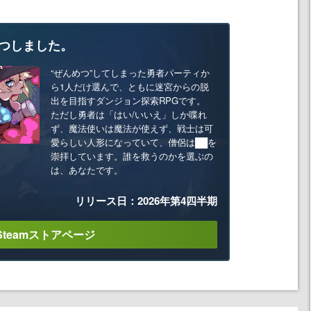
つしました。
“ぜんめつ”してしまった勇者パーティか
ら1人だけ選んで、ともに迷宮からの脱
出を目指すダンジョン探索RPGです。
ただし勇者は「はい/いいえ」しか喋れ
ず、魔法使いは魔法が使えず、戦士は可
愛らしい人形になっていて、僧侶は██を
崇拝しています。誰を救うのかを選ぶの
は、あなたです。
リリース日：2026年第4四半期
Steamストアページ