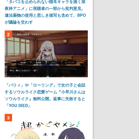
「タバコを止められない猫耳キャラを描く深
夜枠アニメ」に視聴者の一部から批判意見。
違法薬物の使用と思しき描写も含めて、BPO
が議論を交わす
2
「パリィ」や「ローリング」で女の子と会話
するソウルライク恋愛ゲーム『小早川さんは
ソウルライク』無料公開。返事に失敗すると
「YOU DIED」
3