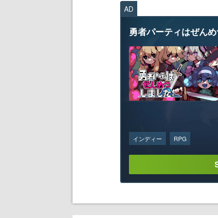
AD
勇者パーティはぜんめ
インディー
RPG