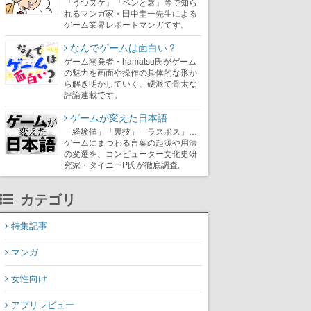
『うつヌケ』『ペンと箸』等で知ら
れるマンガ家・田中圭一先生による
ゲーム業界レポートマンガです。
なんでゲームは面白い？
ゲーム開発者・hamatsu氏がゲーム
の魅力を画面や操作の具体的な形か
ら解き明かしていく、硬派で骨太な
評論連載です。
ゲームが変えた日本語
「経験値」「裏技」「ラスボス」…
ゲームにまつわる言葉の起源や用法
の変遷を、コンピューター文化史研
究家・タイニーP氏が徹底調査。
カテゴリ
特集記事
マンガ
女性向け
アプリレビュー