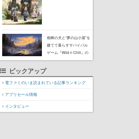
らが登壇する舞台挨拶も
実施
相棒の犬と“夢の山小屋”を
建てて暮らすサバイバル
ゲーム『Wild n Chill』の
体験版がSteamで配信
中。ドット絵の大自然
ピックアップ
で、喧騒を忘れよう
電ファミのいま読まれている記事ランキング
アプリセール情報
インタビュー