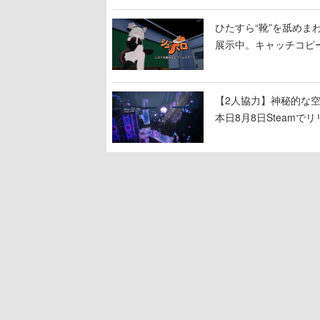
ひたすら“靴”を舐めま
展示中。キャッチコピ
開設され、2026年リ
【2人協力】神秘的な空間でパ
本日8月8日Steam
ームを探索しながら脱