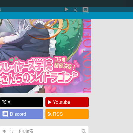
5
X
Youtube
Discord
RSS