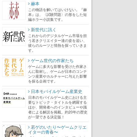
赫本
この物語を解いてはいけない。『赫
本』は、〈試験問題〉の形をした短
編ホラー小説集です。
新世代に訊く
これからのデジタルゲーム市場を担
う若きクリエイター達の姿を追い、
彼らのルーツと情熱を探っていきま
す。
ゲーム世代の作家たち
ゲームに多大な影響を受けた作家さ
んに取材し、ゲームが日本のコンテ
ンツ産業やカルチャーに与えた影響
を探る企画です。
日本モバイルゲーム産業史
日本のモバイルゲーム史における主
要なトピック・タイトルを網羅する
ほか、開発者へのインタビューや識
者による解説を掲載。約20年の歴史
が一望できる決定版！
若ゲのいたり〜ゲームクリエ
イターの青春〜