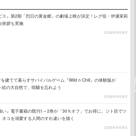
ビス』第2期「烈日の黄金郷」の劇場上映が決定！レグ役・伊瀬茉莉
台挨拶も実施
2026年8月8日
を建てて暮らすサバイバルゲーム『Wild n Chill』の体験版が
ット絵の大自然で、喧騒を忘れよう
2026年8月8日
強い』電子書籍の既刊1～2巻が「30％オフ」でお得に。ジト目でツ
、ネコを溺愛する人間のすれ違いを描く
2026年8月8日