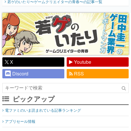
若ゲのいたり〜ゲームクリエイターの青春〜
の記事一覧
『少年ジャンプ』色だった【若ゲのいた
り】
X
Youtube
Discord
RSS
ピックアップ
電ファミのいま読まれている記事ランキング
アプリセール情報