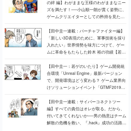
の絆 編】わがままな王様のわがままなニー
ズを満たす！──小山順一朗が貫く姿勢に、
ゲームクリエイターとしての矜持を見た
【若ゲのいたり最終回】
【田中圭一連載：バーチャファイター編】
「新しい3D表現のために、軍事技術を採り
入れたい」世界情勢を味方につけて、ゲー
ムに革命をもたらした鈴木 裕の功績【若ゲ
のいたり】
【田中圭一：若ゲのいたり】ゲーム開発統
合環境「Unreal Engine」最新バージョン
で、開発環境はどう変わる？ ゲーム業界向
けソリューションイベント「GTMF2019」
に行って、より理解を深めよう【PR】
【田中圭一連載：サイバーコネクトツー
編】すべての責任はオレが取る。だから、
付いてきてくれないか──男の熱意はチーム
解散の危機を救い、『.hack』成功の活路を
開く。業界の快男児・松山 洋に流れる血は