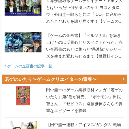
世界が認めるゲームデザイナー・上田文人
とはいったい何が凄いのか？ ヨコオタロ
ウ・外山圭一郎らと共に『ICO』に込めら
れたこだわりを語り尽くす！【ゲームの企
画書】
【ゲームの企画書】『ペルソナ3』を築き
上げたのは反骨心とリスペクトだった。赤
い企画書のもとに集った“愚連隊”がシリー
ズを生まれ変わらせるまで【橋野桂インタ
ビュー】
ゲームの企画書
の記事一覧
若ゲのいたり〜ゲームクリエイターの青春〜
田中圭一のゲーム業界取材マンガ『若ゲの
いたり』第2巻が発売。『ポケモン』田尻
智さん、『ゼビウス』遠藤雅伸さんらの貴
重なエピソードを収録
【田中圭一連載：アイマス/ガンダム 戦場