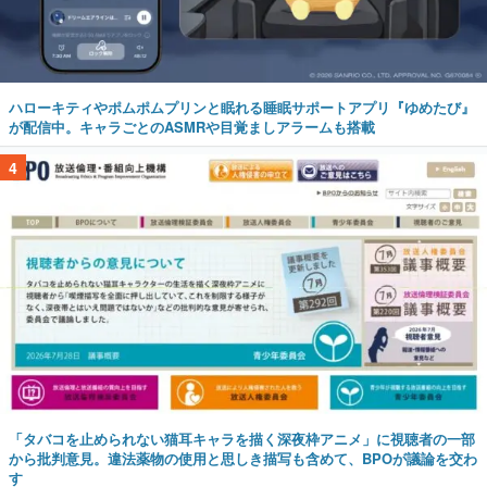
ハローキティやポムポムプリンと眠れる睡眠サポートアプリ『ゆめたび』
が配信中。キャラごとのASMRや目覚ましアラームも搭載
4
「タバコを止められない猫耳キャラを描く深夜枠アニメ」に視聴者の一部
から批判意見。違法薬物の使用と思しき描写も含めて、BPOが議論を交わ
す