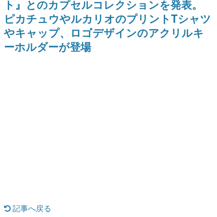
ト』とのカプセルコレクションを発表。
日本のコンテンツ産業やカルチャーに与えた影響を探る企
ピカチュウやルカリオのプリントTシャツ
画です。
やキャップ、ロゴデザインのアクリルキ
日本モバイルゲーム産業史
日本のモバイルゲーム史における主要なトピック・タイト
ーホルダーが登場
ルを網羅するほか、開発者へのインタビューや識者による
解説を掲載。約20年の歴史が一望できる決定版！
若ゲのいたり〜ゲームクリエイターの青春〜
『うつヌケ』『ペンと箸』等で知られるマンガ家・田中圭
一先生によるゲーム業界レポートマンガです。
なんでゲームは面白い？
ゲーム開発者・hamatsu氏がゲームの魅力を画面や操作の
具体的な形から解き明かしていく、硬派で骨太な評論連載
です。
ゲームが変えた日本語
「経験値」「裏技」「ラスボス」… ゲームにまつわる言葉
の起源や用法の変遷を、コンピューター文化史研究家・タ
イニーP氏が徹底調査。
カテゴリ
記事へ戻る
特集記事