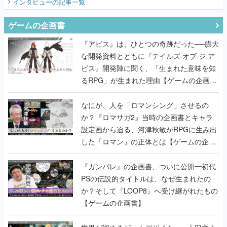
インタビュー
の記事一覧
ゲームの企画書
『アビス』は、ひとつの奇跡だった──膨大
な開発資料とともに『テイルズ オブ ジ ア
ビス』開発陣に聞く、「生まれた意味を知
るRPG」が生まれた理由【ゲームの企画
書】
なにが、人を「ロマンシング」させるの
か？『ロマサガ2』当時の企画書とキャラ
設定画から迫る、河津秋敏がRPGに生み出
した「ロマン」の正体とは【ゲームの企画
書】
『ガンパレ』の企画書、ついに公開━初代
PSの伝説的タイトルは、なぜ生まれたの
か？そして『LOOP8』へ受け継がれたもの
【ゲームの企画書】