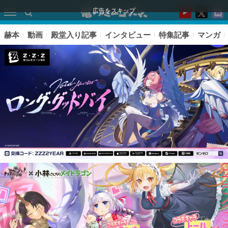
広告をスキップ
赫本
動画
殿堂入り記事
インタビュー
特集記事
マンガ
ピックアップ
電ファミのいま読まれている記事ランキング
アプリセール情報