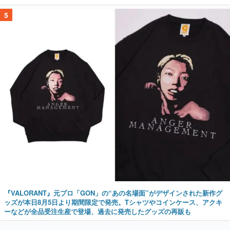
5
『VALORANT』元プロ「GON」の“あの名場面”がデザインされた新作グ
ッズが本日8月5日より期間限定で発売。Tシャツやコインケース、アクキ
ーなどが全品受注生産で登場、過去に発売したグッズの再販も