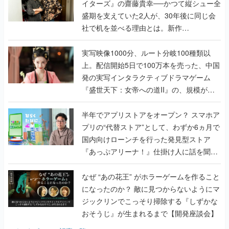
イターズ』の齋藤貴幸──かつて縦シュー全
盛期を支えていた2人が、30年後に同じ会
社で机を並べる理由とは。新作
『TATSUJIN EXTREME』で初タッグを組
んだレジェンド2人に訊く開発秘話
実写映像1000分、ルート分岐100種類以
上。配信開始5日で100万本を売った、中国
発の実写インタラクティブドラマゲーム
『盛世天下：女帝への道II』の、規模が違
うこだわりをプロデューサーに聞いた
半年でアプリストアをオープン？ スマホア
プリの“代替ストア”として、わずか6ヵ月で
国内向けローンチを行った発見型ストア
『あっぷアリーナ！』仕掛け人に話を聞い
てみた
なぜ “あの花王” がホラーゲームを作ること
になったのか？ 敵に見つからないようにマ
ジックリンでこっそり掃除する『しずかな
おそうじ』が生まれるまで【開発座談会】