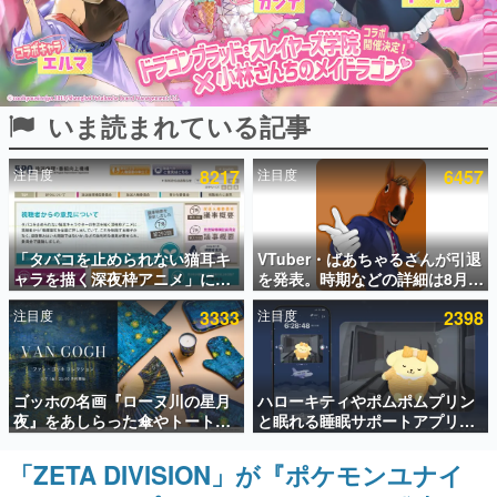
インタビュー
連載・特集一覧
いま読まれている記事
殿堂入り記事
SNS拡散数が数千以上！ ページビュー数万以上！ などな
ど。多くの人々に読まれた、電ファミ渾身の“殿堂入り”記
注目度
8217
注目度
6457
事をまとめました。
ゲームの企画書
名作ゲームクリエイターの方々に製作時のエピソードをお
聞きし、ヒットする企画（ゲーム）とは何か？を探ってい
「タバコを止められない猫耳キ
VTuber・ばあちゃるさんが引退
きます。
ャラを描く深夜枠アニメ」に視
を発表。時期などの詳細は8月9
聴者の一部から批判意見。違法
日15時からの配信で説明
赫本
注目度
3333
注目度
2398
薬物の使用と思しき描写も含め
この物語を解いてはいけない。『赫本』は、〈試験問題〉
て、BPOが議論を交わす
の形をした短編ホラー小説集です。
新世代に訊く
ゴッホの名画『ローヌ川の星月
ハローキティやポムポムプリン
これからのデジタルゲーム市場を担う若きクリエイター達
夜』をあしらった傘やトートバ
と眠れる睡眠サポートアプリ
の姿を追い、彼らのルーツと情熱を探っていきます。
ッグなどが登場。8月7日21時よ
『ゆめたび』が配信中。キャラ
り2日間限定で予約販売
ごとのASMRや目覚ましアラー
「ZETA DIVISION」が『ポケモンユナイ
ゲーム世代の作家たち
ムも搭載
ゲームに多大な影響を受けた作家さんに取材し、ゲームが