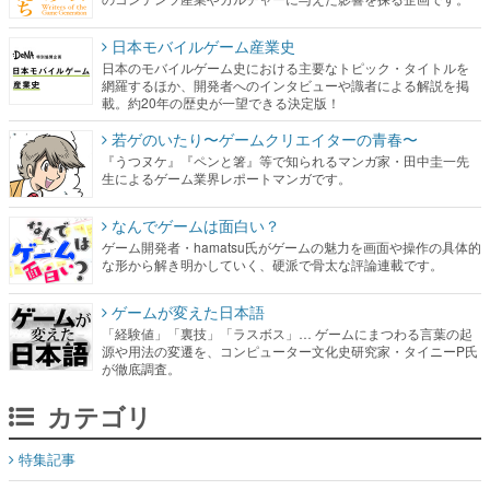
日本モバイルゲーム産業史
日本のモバイルゲーム史における主要なトピック・タイトルを
網羅するほか、開発者へのインタビューや識者による解説を掲
載。約20年の歴史が一望できる決定版！
若ゲのいたり〜ゲームクリエイターの青春〜
『うつヌケ』『ペンと箸』等で知られるマンガ家・田中圭一先
生によるゲーム業界レポートマンガです。
なんでゲームは面白い？
ゲーム開発者・hamatsu氏がゲームの魅力を画面や操作の具体的
な形から解き明かしていく、硬派で骨太な評論連載です。
ゲームが変えた日本語
「経験値」「裏技」「ラスボス」… ゲームにまつわる言葉の起
源や用法の変遷を、コンピューター文化史研究家・タイニーP氏
が徹底調査。
カテゴリ
特集記事