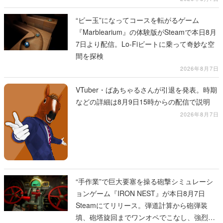
“ビー玉”になってコースを転がるゲーム
『Marblearium』の体験版がSteamで本日8月
7日より配信。Lo-Fiビートに乗って奇妙な空
間を探検
2026年8月7日
VTuber・ばあちゃるさんが引退を発表。時期
などの詳細は8月9日15時からの配信で説明
2026年8月7日
“手作業”で巨大要塞を操る砲撃シミュレーシ
ョンゲーム『IRON NEST』が本日8月7日
Steamにてリリース。弾道計算から砲弾装
填、砲塔旋回までワンオペでこなし、強烈な