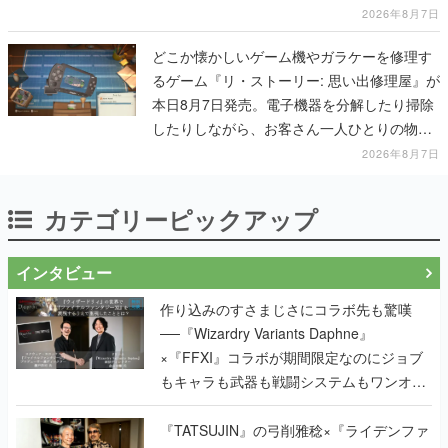
一撃をブチかませるロマンある作品
2026年8月7日
どこか懐かしいゲーム機やガラケーを修理す
るゲーム『リ・ストーリー: 思い出修理屋』が
本日8月7日発売。電子機器を分解したり掃除
したりしながら、お客さん一人ひとりの物語
に耳を傾ける
2026年8月7日
カテゴリーピックアップ
インタビュー
作り込みのすさまじさにコラボ先も驚嘆
──『Wizardry Variants Daphne』
×『FFXI』コラボが期間限定なのにジョブ
もキャラも武器も戦闘システムもワンオフ
で作り込まれた理由を両ディレクターに聞
く
『TATSUJIN』の弓削雅稔×『ライデンファ