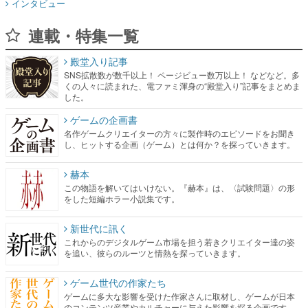
インタビュー
連載・特集一覧
殿堂入り記事
SNS拡散数が数千以上！ ページビュー数万以上！ などなど。多
くの人々に読まれた、電ファミ渾身の“殿堂入り”記事をまとめま
した。
ゲームの企画書
名作ゲームクリエイターの方々に製作時のエピソードをお聞き
し、ヒットする企画（ゲーム）とは何か？を探っていきます。
赫本
この物語を解いてはいけない。『赫本』は、〈試験問題〉の形
をした短編ホラー小説集です。
新世代に訊く
これからのデジタルゲーム市場を担う若きクリエイター達の姿
を追い、彼らのルーツと情熱を探っていきます。
ゲーム世代の作家たち
ゲームに多大な影響を受けた作家さんに取材し、ゲームが日本
のコンテンツ産業やカルチャーに与えた影響を探る企画です。