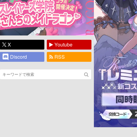
X
Youtube
Discord
RSS