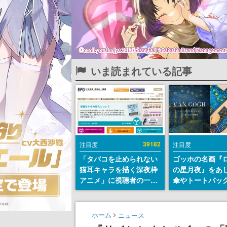
いま読まれている記事
39182
注目度
注目度
「タバコを止められない
ゴッホの名画『
猫耳キャラを描く深夜枠
の星月夜』をあ
アニメ」に視聴者の一部
傘やトートバッ
から批判意見。違法薬物
登場。8月7日21
の使用と思しき描写も含
日間限定で予約
めて、BPOが議論を交わ
ホーム
ニュース
す