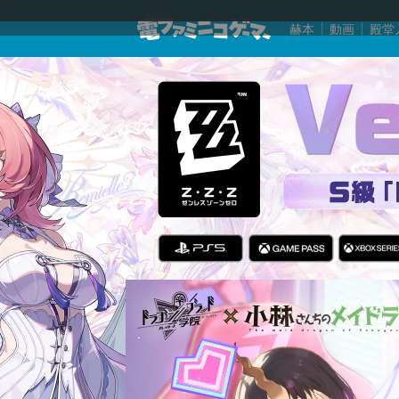
赫本
動画
殿堂