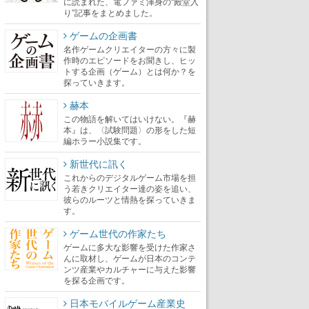
に読まれた、電ファミ渾身の“殿堂入
り”記事をまとめました。
ゲームの企画書
名作ゲームクリエイターの方々に製
作時のエピソードをお聞きし、ヒッ
トする企画（ゲーム）とは何か？を
探っていきます。
赫本
この物語を解いてはいけない。『赫
本』は、〈試験問題〉の形をした短
編ホラー小説集です。
新世代に訊く
これからのデジタルゲーム市場を担
う若きクリエイター達の姿を追い、
彼らのルーツと情熱を探っていきま
す。
ゲーム世代の作家たち
ゲームに多大な影響を受けた作家さ
んに取材し、ゲームが日本のコンテ
ンツ産業やカルチャーに与えた影響
を探る企画です。
日本モバイルゲーム産業史