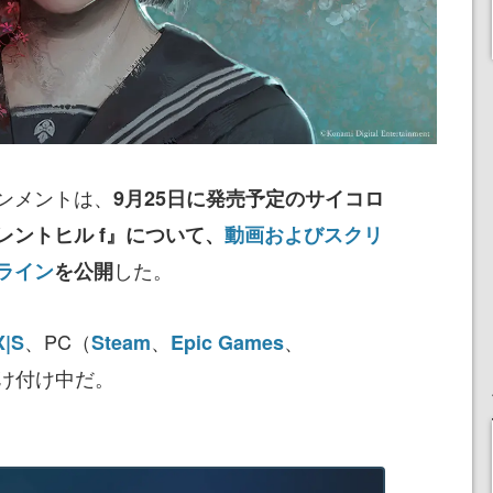
ンメントは、
9月25日に発売予定のサイコロ
ントヒル f』について、
動画およびスクリ
した。
ライン
を公開
、PC（
、
、
X|S
Steam
Epic Games
受け付け中だ。