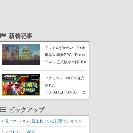
新着記事
ドット絵がかわいい“終末
世界”の農業RPG『Doloc
Town』正式版が本日8月6
日発売。荒廃した大地を
農業で少しずつ再生させ
ファミコン・NESで発売
つつ、建築・釣り・畜
された
産・冒険も楽しめる
『SHATTERHAND』『エ
スパ冒険隊 魔王の砦』
『ふしぎなブロビー ブロ
ピックアップ
バニアの危機』が
Nintendo Switchで復刻。
電ファミのいま読まれている記事ランキング
「ジャレコレ」シリーズ
アプリセール情報