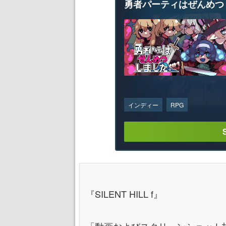
勇者パーティはぜんめつ
インディー
RPG
『SILENT HILL f』