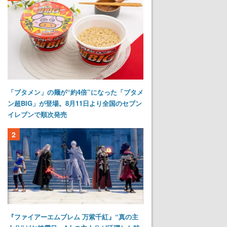
「ブタメン」の麺が“約4倍”になった「ブタメ
ン超BIG」が登場。8月11日より全国のセブン
イレブンで順次発売
2
『ファイアーエムブレム 万紫千紅』“真の主