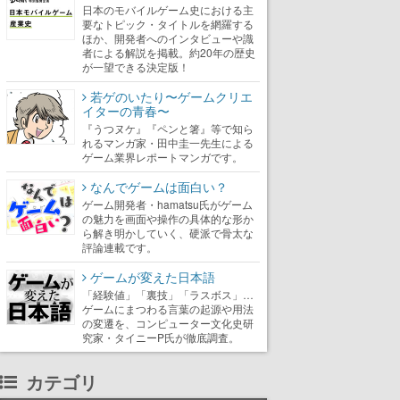
日本のモバイルゲーム史における主
要なトピック・タイトルを網羅する
ほか、開発者へのインタビューや識
者による解説を掲載。約20年の歴史
が一望できる決定版！
若ゲのいたり〜ゲームクリエ
イターの青春〜
『うつヌケ』『ペンと箸』等で知ら
れるマンガ家・田中圭一先生による
ゲーム業界レポートマンガです。
なんでゲームは面白い？
ゲーム開発者・hamatsu氏がゲーム
の魅力を画面や操作の具体的な形か
ら解き明かしていく、硬派で骨太な
評論連載です。
ゲームが変えた日本語
「経験値」「裏技」「ラスボス」…
ゲームにまつわる言葉の起源や用法
の変遷を、コンピューター文化史研
究家・タイニーP氏が徹底調査。
カテゴリ