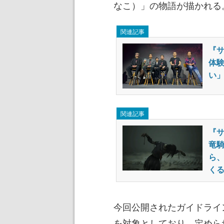
なこ）」の物語が描かれる
関連記事
『サ
体
い
関連記事
『サ
竜騎
ら、
く
今回公開されたガイドライ
を対象としており、定めら