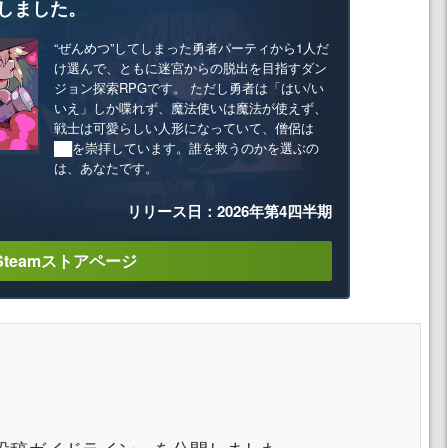
しました。
“ぜんめつ”してしまった勇者パーティから1人だ
け選んで、ともに迷宮からの脱出を目指すダン
ジョン探索RPGです。 ただし勇者は「はい/い
いえ」しか喋れず、魔法使いは魔法が使えず、
戦士は可愛らしい人形になっていて、僧侶は
██を崇拝しています。誰を救うのかを選ぶの
は、あなたです。
リリース日：2026年第4四半期
Steamストアページ