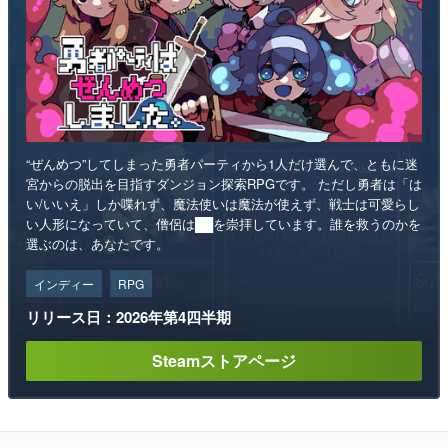
“ぜんめつ”してしまった勇者パーティから1人だけ選んで、ともに迷
宮からの脱出を目指すダンジョン探索RPGです。 ただし勇者は「は
い/いいえ」しか喋れず、魔法使いは魔法が使えず、戦士は可愛らし
い人形になっていて、僧侶は██を崇拝しています。誰を救うのかを
選ぶのは、あなたです。
インディー
RPG
リリース日：2026年第4四半期
Steamストアページ
ランキング
1