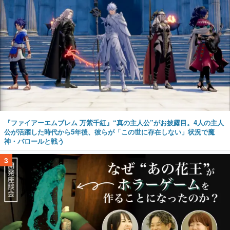
『ファイアーエムブレム 万紫千紅』“真の主人公”がお披露目。4人の主人
公が活躍した時代から5年後、彼らが「この世に存在しない」状況で魔
神・バロールと戦う
3