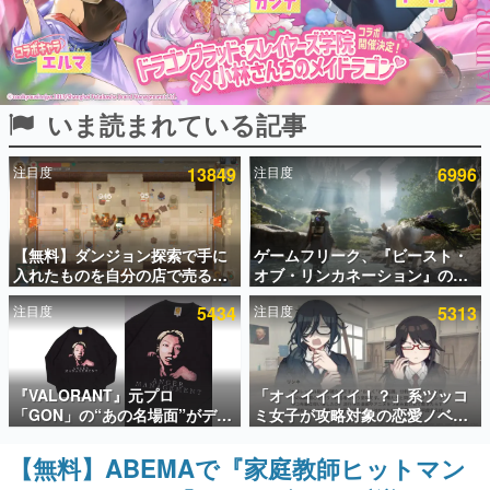
インタビュー
連載・特集一覧
いま読まれている記事
殿堂入り記事
SNS拡散数が数千以上！ ページビュー数万以上！ などな
ど。多くの人々に読まれた、電ファミ渾身の“殿堂入り”記
注目度
13849
注目度
6996
事をまとめました。
ゲームの企画書
名作ゲームクリエイターの方々に製作時のエピソードをお
聞きし、ヒットする企画（ゲーム）とは何か？を探ってい
【無料】ダンジョン探索で手に
ゲームフリーク、『ビースト・
きます。
入れたものを自分の店で売るゲ
オブ・リンカネーション』の継
ーム『Moonlighter』がSteam
続的なアプデ方針を表明。ユー
赫本
注目度
5434
注目度
5313
にて無料配布中！続編
ザーからの意見を真摯に受け止
この物語を解いてはいけない。『赫本』は、〈試験問題〉
『Moonlighter 2』の9月2日正
めて対応へ。修正パッチは約1週
の形をした短編ホラー小説集です。
式リリースを記念したキャンペ
間以内に配信される予定
ーン
新世代に訊く
『VALORANT』元プロ
「オイイイイイ！？」系ツッコ
これからのデジタルゲーム市場を担う若きクリエイター達
「GON」の“あの名場面”がデザ
ミ女子が攻略対象の恋愛ノベル
の姿を追い、彼らのルーツと情熱を探っていきます。
インされた新作グッズが本日8月
ゲーム『美術部カノジョ』
5日より期間限定で発売。Tシャ
Steamストアページが公開。
【無料】ABEMAで『家庭教師ヒットマン
ゲーム世代の作家たち
ツやコインケース、アクキーな
「お前らーそろそろ自重しろ
ゲームに多大な影響を受けた作家さんに取材し、ゲームが