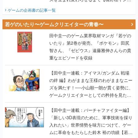
若ゲのいたり〜ゲームクリエイターの青春〜
田中圭一のゲーム業界取材マンガ『若ゲの
いたり』第2巻が発売。『ポケモン』田尻
智さん、『ゼビウス』遠藤雅伸さんらの貴
重なエピソードを収録
【田中圭一連載：アイマス/ガンダム 戦場
の絆 編】わがままな王様のわがままなニー
ズを満たす！──小山順一朗が貫く姿勢に、
ゲームクリエイターとしての矜持を見た
【若ゲのいたり最終回】
【田中圭一連載：バーチャファイター編】
「新しい3D表現のために、軍事技術を採り
入れたい」世界情勢を味方につけて、ゲー
ムに革命をもたらした鈴木 裕の功績【若ゲ
のいたり】
【田中圭一：若ゲのいたり】ゲーム開発統
合環境「Unreal Engine」最新バージョン