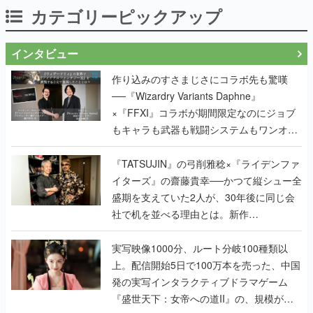
インタビュー
作り込みのすさまじさにコラボ先も驚嘆
──『Wizardry Variants Daphne』
×『FFXI』コラボが期間限定なのにジョブ
もキャラも武器も戦闘システムもワンオフ
で作り込まれた理由を両ディレクターに聞
く
『TATSUJIN』の弓削雅稔×『ライデンファ
イターズ』の齋藤貴幸──かつて縦シュー全
盛期を支えていた2人が、30年後に同じ会
社で机を並べる理由とは。新作
『TATSUJIN EXTREME』で初タッグを組
んだレジェンド2人に訊く開発秘話
実写映像1000分、ルート分岐100種類以
上。配信開始5日で100万本を売った、中国
発の実写インタラクティブドラマゲーム
『盛世天下：女帝への道II』の、規模が違
うこだわりをプロデューサーに聞いた
半年でアプリストアをオープン？ スマホア
プリの“代替ストア”として、わずか6ヵ月で