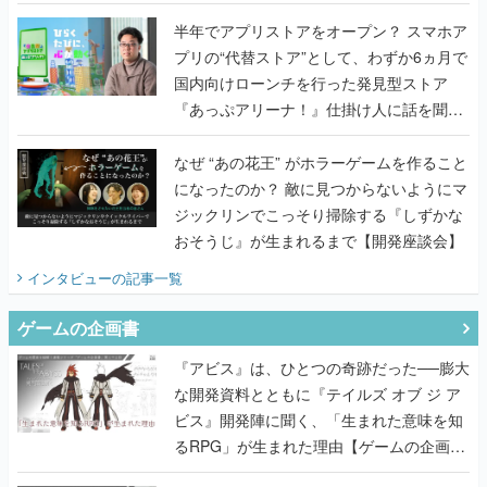
国内向けローンチを行った発見型ストア
『あっぷアリーナ！』仕掛け人に話を聞い
てみた
なぜ “あの花王” がホラーゲームを作ること
になったのか？ 敵に見つからないようにマ
ジックリンでこっそり掃除する『しずかな
おそうじ』が生まれるまで【開発座談会】
インタビュー
の記事一覧
ゲームの企画書
『アビス』は、ひとつの奇跡だった──膨大
な開発資料とともに『テイルズ オブ ジ ア
ビス』開発陣に聞く、「生まれた意味を知
るRPG」が生まれた理由【ゲームの企画
書】
なにが、人を「ロマンシング」させるの
か？『ロマサガ2』当時の企画書とキャラ
設定画から迫る、河津秋敏がRPGに生み出