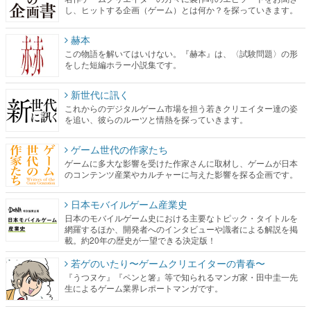
この物語を解いてはいけない。『赫本』は、〈試験問題〉の形
をした短編ホラー小説集です。
新世代に訊く
これからのデジタルゲーム市場を担う若きクリエイター達の姿
を追い、彼らのルーツと情熱を探っていきます。
ゲーム世代の作家たち
ゲームに多大な影響を受けた作家さんに取材し、ゲームが日本
のコンテンツ産業やカルチャーに与えた影響を探る企画です。
日本モバイルゲーム産業史
日本のモバイルゲーム史における主要なトピック・タイトルを
網羅するほか、開発者へのインタビューや識者による解説を掲
載。約20年の歴史が一望できる決定版！
若ゲのいたり〜ゲームクリエイターの青春〜
『うつヌケ』『ペンと箸』等で知られるマンガ家・田中圭一先
生によるゲーム業界レポートマンガです。
なんでゲームは面白い？
ゲーム開発者・hamatsu氏がゲームの魅力を画面や操作の具体的
な形から解き明かしていく、硬派で骨太な評論連載です。