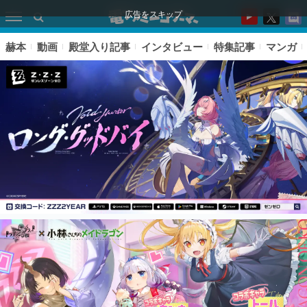
広告をスキップ
赫本
動画
殿堂入り記事
インタビュー
特集記事
マンガ
ピックアップ
電ファミのいま読まれている記事ランキング
アプリセール情報