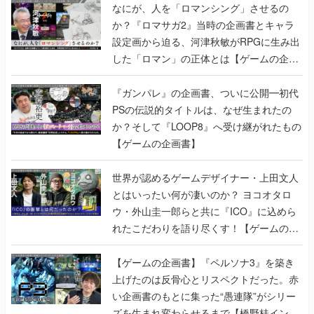
した「ロマン」の正体とは【ゲームの企画
書】
『ガンパレ』の企画書、ついに公開━初代
PSの伝説的タイトルは、なぜ生まれたの
か？そして『LOOP8』へ受け継がれたもの
【ゲームの企画書】
世界が認めるゲームデザイナー・上田文人
とはいったい何が凄いのか？ ヨコオタロ
ウ・外山圭一郎らと共に『ICO』に込めら
れたこだわりを語り尽くす！【ゲームの企
画書】
【ゲームの企画書】『ペルソナ3』を築き
上げたのは反骨心とリスペクトだった。赤
い企画書のもとに集った“愚連隊”がシリー
ズを生まれ変わらせるまで【橋野桂インタ
ビュー】
ゲームの企画書
の記事一覧