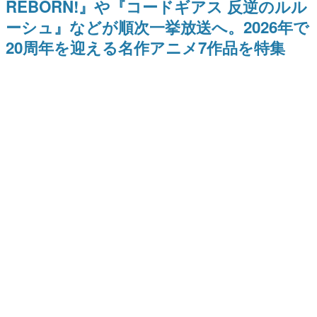
REBORN!』や『コードギアス 反逆のルル
どが全品受注生産で登場、過去
ー？＾＾」暗黒微笑の夢女子
日本のコンテンツ産業やカルチャーに与えた影響を探る企
に発売したグッズの再販も
や、萌え声不思議ちゃん女子と
ーシュ』などが順次一挙放送へ。2026年で
画です。
青春を謳歌
20周年を迎える名作アニメ7作品を特集
日本モバイルゲーム産業史
日本のモバイルゲーム史における主要なトピック・タイト
ルを網羅するほか、開発者へのインタビューや識者による
解説を掲載。約20年の歴史が一望できる決定版！
若ゲのいたり〜ゲームクリエイターの青春〜
『うつヌケ』『ペンと箸』等で知られるマンガ家・田中圭
一先生によるゲーム業界レポートマンガです。
なんでゲームは面白い？
ゲーム開発者・hamatsu氏がゲームの魅力を画面や操作の
具体的な形から解き明かしていく、硬派で骨太な評論連載
です。
ゲームが変えた日本語
「経験値」「裏技」「ラスボス」… ゲームにまつわる言葉
の起源や用法の変遷を、コンピューター文化史研究家・タ
イニーP氏が徹底調査。
カテゴリ
記事へ戻る
特集記事