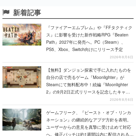
『ファイアーエムブレム』や『FFタクティク
ス』に影響を受けた新作戦略RPG『Beaten
Path』2027年に発売へ。PC（Steam）、
PS5、Xbox、Switch向けにリリース予定
2026年8月6日
【無料】ダンジョン探索で手に入れたものを
自分の店で売るゲーム『Moonlighter』が
Steamにて無料配布中！続編『Moonlighter
2』の9月2日正式リリースを記念したキャン
ペーン
2026年8月6日
ゲームフリーク、『ビースト・オブ・リンカ
ネーション』の継続的なアプデ方針を表明。
ユーザーからの意見を真摯に受け止めて対応
へ。修正パッチは約1週間以内に配信される予
定
2026年8月6日
『マインクラフト』のNintendo Switch 2版が