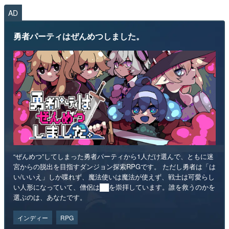
AD
勇者パーティはぜんめつしました。
“ぜんめつ”してしまった勇者パーティから1人だけ選んで、ともに迷
宮からの脱出を目指すダンジョン探索RPGです。 ただし勇者は「は
い/いいえ」しか喋れず、魔法使いは魔法が使えず、戦士は可愛らし
い人形になっていて、僧侶は██を崇拝しています。誰を救うのかを
選ぶのは、あなたです。
インディー
RPG