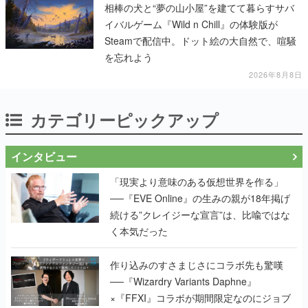
相棒の犬と“夢の山小屋”を建てて暮らすサバ
イバルゲーム『Wild n Chill』の体験版が
Steamで配信中。ドット絵の大自然で、喧騒
を忘れよう
2026年8月8日
カテゴリーピックアップ
インタビュー
「現実より意味のある仮想世界を作る」
──『EVE Online』の生みの親が18年掲げ
続ける”クレイジーな宣言”は、比喩ではな
く本気だった
作り込みのすさまじさにコラボ先も驚嘆
──『Wizardry Variants Daphne』
×『FFXI』コラボが期間限定なのにジョブ