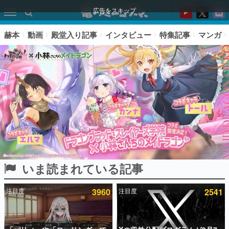
広告をスキップ
赫本
動画
殿堂入り記事
インタビュー
特集記事
マンガ
いま読まれている記事
ピックアップ
注目度
3960
注目度
2541
電ファミのいま読まれている記事ランキング
アプリセール情報