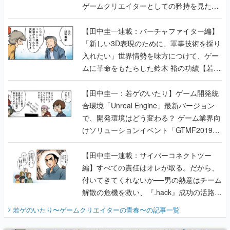
ゲームクリエイターとしての矜持を見た
【若ゲのいたり最終回】
【田中圭一連載：バーチャファイター編】
「新しい3D表現のために、軍事技術を採り
入れたい」世界情勢を味方につけて、ゲー
ムに革命をもたらした鈴木 裕の功績【若ゲ
のいたり】
【田中圭一：若ゲのいたり】ゲーム開発統
合環境「Unreal Engine」最新バージョン
で、開発環境はどう変わる？ ゲーム業界向
けソリューションイベント「GTMF2019」
に行って、より理解を深めよう【PR】
【田中圭一連載：サイバーコネクトツー
編】すべての責任はオレが取る。だから、
付いてきてくれないか──男の熱意はチーム
解散の危機を救い、『.hack』成功の活路を
開く。業界の快男児・松山 洋に流れる血は
若ゲのいたり〜ゲームクリエイターの青春〜
の記事一覧
『少年ジャンプ』色だった【若ゲのいた
り】