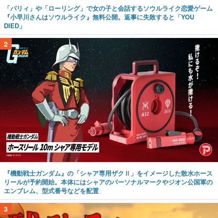
「パリィ」や「ローリング」で女の子と会話するソウルライク恋愛ゲーム
『小早川さんはソウルライク』無料公開。返事に失敗すると「YOU
DIED」
2
『機動戦士ガンダム』の「シャア専用ザクⅡ」をイメージした散水ホース
リールが予約開始。本体にはシャアのパーソナルマークやジオン公国軍の
エンブレム、型式番号などを配置
3