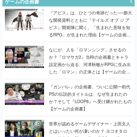
ゲームの企画書
『アビス』は、ひとつの奇跡だった──膨大
な開発資料とともに『テイルズ オブ ジ ア
ビス』開発陣に聞く、「生まれた意味を知
るRPG」が生まれた理由【ゲームの企画
書】
なにが、人を「ロマンシング」させるの
か？『ロマサガ2』当時の企画書とキャラ
設定画から迫る、河津秋敏がRPGに生み出
した「ロマン」の正体とは【ゲームの企画
書】
『ガンパレ』の企画書、ついに公開━初代
PSの伝説的タイトルは、なぜ生まれたの
か？そして『LOOP8』へ受け継がれたもの
【ゲームの企画書】
世界が認めるゲームデザイナー・上田文人
とはいったい何が凄いのか？ ヨコオタロ