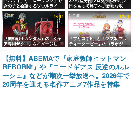
「パリィ」や「ローリング」で
Xの収益分配プログラムが9月7
女の子と会話するソウルライク
日をもって終了へ。新たな収益
インタビュー
恋愛ゲーム『小早川さんはソウ
化制度「Original Content
注目度
1441
注目度
1441
ルライク』無料公開。返事に失
Rewards Program」を発表
連載・特集一覧
敗すると「YOU DIED」
殿堂入り記事
『機動戦士ガンダム』の「シャ
『プリコネR』と『ウマ娘 プリ
SNS拡散数が数千以上！ ページビュー数万以上！ などな
ど。多くの人々に読まれた、電ファミ渾身の“殿堂入り”記
ア専用ザクⅡ」をイメージした
ティーダービー』のコラボが決
事をまとめました。
散水ホースリールが予約開始。
定！“最大170連無料”の8.5周年
本体にはシャアのパーソナルマ
キャンペーンなども発表
【無料】ABEMAで『家庭教師ヒットマン
ゲームの企画書
ークやジオン公国軍のエンブレ
名作ゲームクリエイターの方々に製作時のエピソードをお
REBORN!』や『コードギアス 反逆のルル
ム、型式番号などを配置
聞きし、ヒットする企画（ゲーム）とは何か？を探ってい
きます。
ーシュ』などが順次一挙放送へ。2026年で
赫本
20周年を迎える名作アニメ7作品を特集
この物語を解いてはいけない。『赫本』は、〈試験問題〉
の形をした短編ホラー小説集です。
新世代に訊く
これからのデジタルゲーム市場を担う若きクリエイター達
の姿を追い、彼らのルーツと情熱を探っていきます。
ゲーム世代の作家たち
ゲームに多大な影響を受けた作家さんに取材し、ゲームが