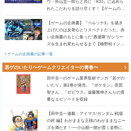
ウ・外山圭一郎らと共に『ICO』に込めら
れたこだわりを語り尽くす！【ゲームの企
画書】
【ゲームの企画書】『ペルソナ3』を築き
上げたのは反骨心とリスペクトだった。赤
い企画書のもとに集った“愚連隊”がシリー
ズを生まれ変わらせるまで【橋野桂インタ
ビュー】
ゲームの企画書
の記事一覧
若ゲのいたり〜ゲームクリエイターの青春〜
田中圭一のゲーム業界取材マンガ『若ゲの
いたり』第2巻が発売。『ポケモン』田尻
智さん、『ゼビウス』遠藤雅伸さんらの貴
重なエピソードを収録
【田中圭一連載：アイマス/ガンダム 戦場
の絆 編】わがままな王様のわがままなニー
ズを満たす！──小山順一朗が貫く姿勢に、