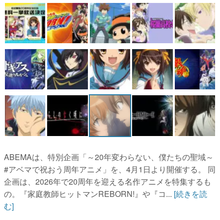
マンガ
女性向け
アプリレビュー
その他
電ファミニコゲーマーとは？
運営：株式会社マレ
ABEMAは、特別企画「～20年変わらない、僕たちの聖域～
#アベマで祝おう周年アニメ」を、4月1日より開催する。 同
企画は、2026年で20周年を迎える名作アニメを特集するも
の。『家庭教師ヒットマンREBORN!』や『コ...
[続きを読
む]