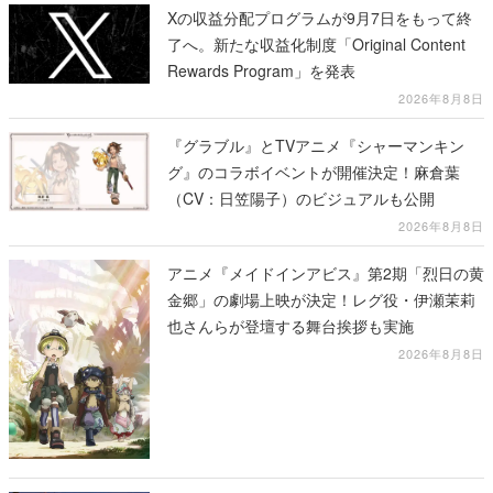
Xの収益分配プログラムが9月7日をもって終
了へ。新たな収益化制度「Original Content
Rewards Program」を発表
2026年8月8日
『グラブル』とTVアニメ『シャーマンキン
グ』のコラボイベントが開催決定！麻倉葉
（CV：日笠陽子）のビジュアルも公開
2026年8月8日
アニメ『メイドインアビス』第2期「烈日の黄
金郷」の劇場上映が決定！レグ役・伊瀬茉莉
也さんらが登壇する舞台挨拶も実施
2026年8月8日