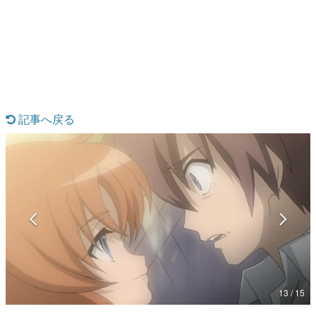
日本のコンテンツ産業やカルチャーに与えた影響を探る企
画です。
日本モバイルゲーム産業史
日本のモバイルゲーム史における主要なトピック・タイト
ルを網羅するほか、開発者へのインタビューや識者による
解説を掲載。約20年の歴史が一望できる決定版！
若ゲのいたり〜ゲームクリエイターの青春〜
『うつヌケ』『ペンと箸』等で知られるマンガ家・田中圭
記事へ戻る
一先生によるゲーム業界レポートマンガです。
なんでゲームは面白い？
ゲーム開発者・hamatsu氏がゲームの魅力を画面や操作の
具体的な形から解き明かしていく、硬派で骨太な評論連載
です。
ゲームが変えた日本語
「経験値」「裏技」「ラスボス」… ゲームにまつわる言葉
の起源や用法の変遷を、コンピューター文化史研究家・タ
イニーP氏が徹底調査。
カテゴリ
13 / 15
特集記事