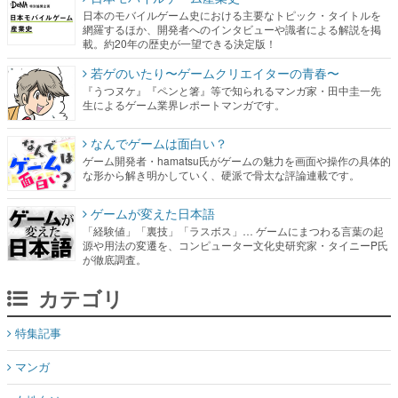
日本のモバイルゲーム史における主要なトピック・タイトルを
網羅するほか、開発者へのインタビューや識者による解説を掲
載。約20年の歴史が一望できる決定版！
若ゲのいたり〜ゲームクリエイターの青春〜
『うつヌケ』『ペンと箸』等で知られるマンガ家・田中圭一先
生によるゲーム業界レポートマンガです。
なんでゲームは面白い？
ゲーム開発者・hamatsu氏がゲームの魅力を画面や操作の具体的
な形から解き明かしていく、硬派で骨太な評論連載です。
ゲームが変えた日本語
「経験値」「裏技」「ラスボス」… ゲームにまつわる言葉の起
源や用法の変遷を、コンピューター文化史研究家・タイニーP氏
が徹底調査。
カテゴリ
特集記事
マンガ