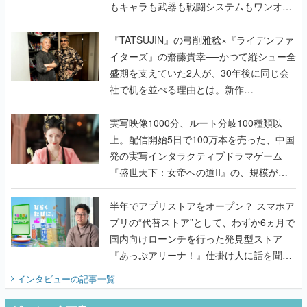
もキャラも武器も戦闘システムもワンオフ
で作り込まれた理由を両ディレクターに聞
く
『TATSUJIN』の弓削雅稔×『ライデンファ
イターズ』の齋藤貴幸──かつて縦シュー全
盛期を支えていた2人が、30年後に同じ会
社で机を並べる理由とは。新作
『TATSUJIN EXTREME』で初タッグを組
んだレジェンド2人に訊く開発秘話
実写映像1000分、ルート分岐100種類以
上。配信開始5日で100万本を売った、中国
発の実写インタラクティブドラマゲーム
『盛世天下：女帝への道II』の、規模が違
うこだわりをプロデューサーに聞いた
半年でアプリストアをオープン？ スマホア
プリの“代替ストア”として、わずか6ヵ月で
国内向けローンチを行った発見型ストア
『あっぷアリーナ！』仕掛け人に話を聞い
てみた
インタビュー
の記事一覧