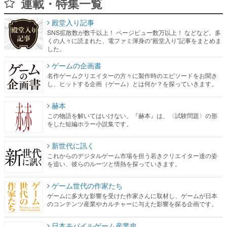
連載・特集一覧
殿堂入り記事
SNS拡散数が数千以上！ ページビュー数万以上！ などなど。多
くの人々に読まれた、電ファミ渾身の“殿堂入り”記事をまとめま
した。
ゲームの企画書
名作ゲームクリエイターの方々に製作時のエピソードをお聞き
し、ヒットする企画（ゲーム）とは何か？を探っていきます。
赫本
この物語を解いてはいけない。『赫本』は、〈試験問題〉の形
をした短編ホラー小説集です。
新世代に訊く
これからのデジタルゲーム市場を担う若きクリエイター達の姿
を追い、彼らのルーツと情熱を探っていきます。
ゲーム世代の作家たち
ゲームに多大な影響を受けた作家さんに取材し、ゲームが日本
のコンテンツ産業やカルチャーに与えた影響を探る企画です。
日本モバイルゲーム産業史