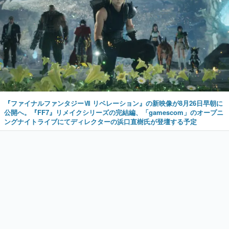
『ファイナルファンタジーⅦ リベレーション』の新映像が8月26日早朝に
公開へ。『FF7』リメイクシリーズの完結編、「gamescom」のオープニ
ングナイトライブにてディレクターの浜口直樹氏が登壇する予定