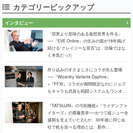
カテゴリーピックアップ
インタビュー
「現実より意味のある仮想世界を作る」
──『EVE Online』の生みの親が18年掲げ
続ける”クレイジーな宣言”は、比喩ではな
く本気だった
作り込みのすさまじさにコラボ先も驚嘆
──『Wizardry Variants Daphne』
×『FFXI』コラボが期間限定なのにジョブ
もキャラも武器も戦闘システムもワンオフ
で作り込まれた理由を両ディレクターに聞
く
『TATSUJIN』の弓削雅稔×『ライデンファ
イターズ』の齋藤貴幸──かつて縦シュー全
盛期を支えていた2人が、30年後に同じ会
社で机を並べる理由とは。新作