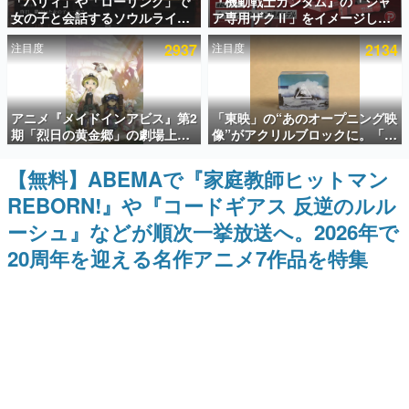
「パリィ」や「ローリング」で
『機動戦士ガンダム』の「シャ
女の子と会話するソウルライク
ア専用ザクⅡ」をイメージした
インタビュー
恋愛ゲーム『小早川さんはソウ
散水ホースリールが予約開始。
注目度
2937
注目度
2134
ルライク』無料公開。返事に失
本体にはシャアのパーソナルマ
連載・特集一覧
敗すると「YOU DIED」
ークやジオン公国軍のエンブレ
ム、型式番号などを配置
殿堂入り記事
アニメ『メイドインアビス』第2
「東映」の“あのオープニング映
SNS拡散数が数千以上！ ページビュー数万以上！ などな
ど。多くの人々に読まれた、電ファミ渾身の“殿堂入り”記
期「烈日の黄金郷」の劇場上映
像”がアクリルブロックに。「東
事をまとめました。
が決定！レグ役・伊瀬茉莉也さ
映ヒストリカル グッズコレクシ
んらが登壇する舞台挨拶も実施
ョン」が8月下旬より発売
【無料】ABEMAで『家庭教師ヒットマン
ゲームの企画書
名作ゲームクリエイターの方々に製作時のエピソードをお
REBORN!』や『コードギアス 反逆のルル
聞きし、ヒットする企画（ゲーム）とは何か？を探ってい
きます。
ーシュ』などが順次一挙放送へ。2026年で
赫本
20周年を迎える名作アニメ7作品を特集
この物語を解いてはいけない。『赫本』は、〈試験問題〉
の形をした短編ホラー小説集です。
新世代に訊く
これからのデジタルゲーム市場を担う若きクリエイター達
の姿を追い、彼らのルーツと情熱を探っていきます。
ゲーム世代の作家たち
ゲームに多大な影響を受けた作家さんに取材し、ゲームが