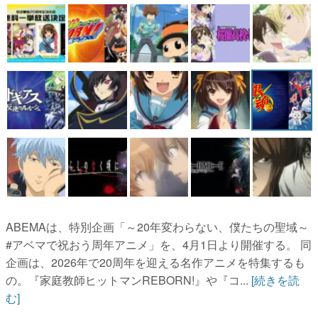
マンガ
女性向け
アプリレビュー
その他
電ファミニコゲーマーとは？
運営：株式会社マレ
ABEMAは、特別企画「～20年変わらない、僕たちの聖域～
#アベマで祝おう周年アニメ」を、4月1日より開催する。 同
企画は、2026年で20周年を迎える名作アニメを特集するも
の。『家庭教師ヒットマンREBORN!』や『コ...
[続きを読
む]