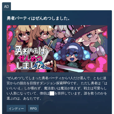
AD
勇者パーティはぜんめつしました。
“ぜんめつ”してしまった勇者パーティから1人だけ選んで、ともに迷
宮からの脱出を目指すダンジョン探索RPGです。 ただし勇者は「は
い/いいえ」しか喋れず、魔法使いは魔法が使えず、戦士は可愛らし
い人形になっていて、僧侶は██を崇拝しています。誰を救うのかを
選ぶのは、あなたです。
インディー
RPG