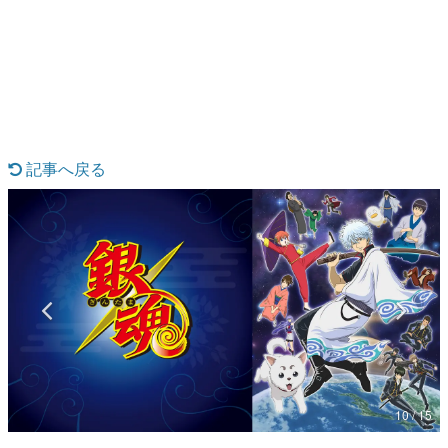
日本のコンテンツ産業やカルチャーに与えた影響を探る企
画です。
日本モバイルゲーム産業史
日本のモバイルゲーム史における主要なトピック・タイト
ルを網羅するほか、開発者へのインタビューや識者による
解説を掲載。約20年の歴史が一望できる決定版！
若ゲのいたり〜ゲームクリエイターの青春〜
『うつヌケ』『ペンと箸』等で知られるマンガ家・田中圭
記事へ戻る
一先生によるゲーム業界レポートマンガです。
なんでゲームは面白い？
ゲーム開発者・hamatsu氏がゲームの魅力を画面や操作の
具体的な形から解き明かしていく、硬派で骨太な評論連載
です。
ゲームが変えた日本語
「経験値」「裏技」「ラスボス」… ゲームにまつわる言葉
の起源や用法の変遷を、コンピューター文化史研究家・タ
イニーP氏が徹底調査。
カテゴリ
10 / 15
特集記事