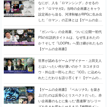
なにが、人を「ロマンシング」させるの
か？『ロマサガ2』当時の企画書とキャラ
設定画から迫る、河津秋敏がRPGに生み出
した「ロマン」の正体とは【ゲームの企画
書】
『ガンパレ』の企画書、ついに公開━初代
PSの伝説的タイトルは、なぜ生まれたの
か？そして『LOOP8』へ受け継がれたもの
【ゲームの企画書】
世界が認めるゲームデザイナー・上田文人
とはいったい何が凄いのか？ ヨコオタロ
ウ・外山圭一郎らと共に『ICO』に込めら
れたこだわりを語り尽くす！【ゲームの企
画書】
【ゲームの企画書】『ペルソナ3』を築き
上げたのは反骨心とリスペクトだった。赤
い企画書のもとに集った“愚連隊”がシリー
ズを生まれ変わらせるまで【橋野桂インタ