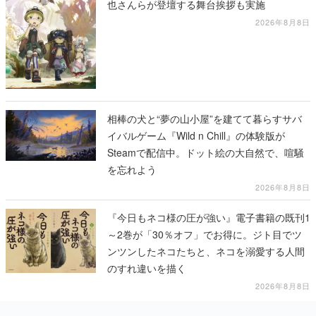
也さんらが登壇する舞台挨拶も実施
2026年8月8日
相棒の犬と“夢の山小屋”を建てて暮らすサバ
イバルゲーム『Wild n Chill』の体験版が
Steamで配信中。ドット絵の大自然で、喧騒
を忘れよう
2026年8月8日
『今日もネコ様の圧が強い』電子書籍の既刊1
～2巻が「30％オフ」でお得に。ジト目でツ
ンツンしたネコたちと、ネコを溺愛する人間
のすれ違いを描く
2026年8月8日