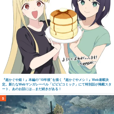
『超かぐや姫！』本編の“10年後”を描く『超かぐやメシ！』Web連載決
定。新たなWebマンガレーベル「ビビビコミック」にて特別話が掲載スタ
ート、あのお話には…まだ続きがある！
5