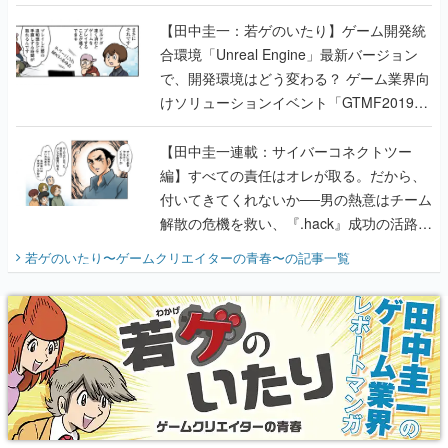
のいたり】
【田中圭一：若ゲのいたり】ゲーム開発統
合環境「Unreal Engine」最新バージョン
で、開発環境はどう変わる？ ゲーム業界向
けソリューションイベント「GTMF2019」
に行って、より理解を深めよう【PR】
【田中圭一連載：サイバーコネクトツー
編】すべての責任はオレが取る。だから、
付いてきてくれないか──男の熱意はチーム
解散の危機を救い、『.hack』成功の活路を
開く。業界の快男児・松山 洋に流れる血は
若ゲのいたり〜ゲームクリエイターの青春〜
の記事一覧
『少年ジャンプ』色だった【若ゲのいた
り】