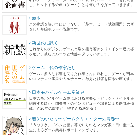
し、ヒットする企画（ゲーム）とは何か？を探っていきます。
赫本
この物語を解いてはいけない。『赫本』は、〈試験問題〉の形
をした短編ホラー小説集です。
新世代に訊く
これからのデジタルゲーム市場を担う若きクリエイター達の姿
を追い、彼らのルーツと情熱を探っていきます。
ゲーム世代の作家たち
ゲームに多大な影響を受けた作家さんに取材し、ゲームが日本
のコンテンツ産業やカルチャーに与えた影響を探る企画です。
日本モバイルゲーム産業史
日本のモバイルゲーム史における主要なトピック・タイトルを
網羅するほか、開発者へのインタビューや識者による解説を掲
載。約20年の歴史が一望できる決定版！
若ゲのいたり〜ゲームクリエイターの青春〜
『うつヌケ』『ペンと箸』等で知られるマンガ家・田中圭一先
生によるゲーム業界レポートマンガです。