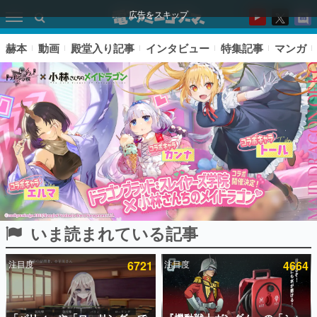
広告をスキップ
赫本
動画
殿堂入り記事
インタビュー
特集記事
マンガ
いま読まれている記事
ピックアップ
注目度
6721
注目度
4664
電ファミのいま読まれている記事ランキング
アプリセール情報