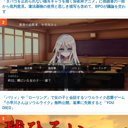
「タバコを止められない猫耳キャラを描く深夜枠アニメ」に視聴者の一部
から批判意見。違法薬物の使用と思しき描写も含めて、BPOが議論を交わ
す
2
「パリィ」や「ローリング」で女の子と会話するソウルライク恋愛ゲーム
『小早川さんはソウルライク』無料公開。返事に失敗すると「YOU
DIED」
3