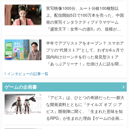
『TATSUJIN EXTREME』で初タッグを組
んだレジェンド2人に訊く開発秘話
実写映像1000分、ルート分岐100種類以
上。配信開始5日で100万本を売った、中国
発の実写インタラクティブドラマゲーム
『盛世天下：女帝への道II』の、規模が違
うこだわりをプロデューサーに聞いた
半年でアプリストアをオープン？ スマホア
プリの“代替ストア”として、わずか6ヵ月で
国内向けローンチを行った発見型ストア
『あっぷアリーナ！』仕掛け人に話を聞い
てみた
インタビュー
の記事一覧
ゲームの企画書
『アビス』は、ひとつの奇跡だった──膨大
な開発資料とともに『テイルズ オブ ジ ア
ビス』開発陣に聞く、「生まれた意味を知
るRPG」が生まれた理由【ゲームの企画
書】