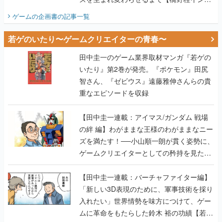
ビュー】
ゲームの企画書
の記事一覧
若ゲのいたり〜ゲームクリエイターの青春〜
田中圭一のゲーム業界取材マンガ『若ゲの
いたり』第2巻が発売。『ポケモン』田尻
智さん、『ゼビウス』遠藤雅伸さんらの貴
重なエピソードを収録
【田中圭一連載：アイマス/ガンダム 戦場
の絆 編】わがままな王様のわがままなニー
ズを満たす！──小山順一朗が貫く姿勢に、
ゲームクリエイターとしての矜持を見た
【若ゲのいたり最終回】
【田中圭一連載：バーチャファイター編】
「新しい3D表現のために、軍事技術を採り
入れたい」世界情勢を味方につけて、ゲー
ムに革命をもたらした鈴木 裕の功績【若ゲ