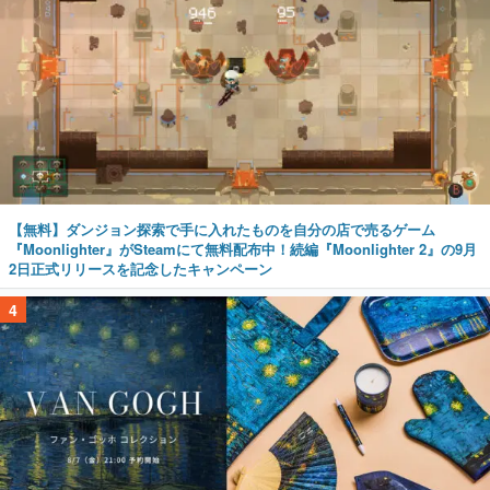
【無料】ダンジョン探索で手に入れたものを自分の店で売るゲーム
『Moonlighter』がSteamにて無料配布中！続編『Moonlighter 2』の9月
2日正式リリースを記念したキャンペーン
4