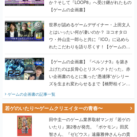
か？そして『LOOP8』へ受け継がれたもの
【ゲームの企画書】
世界が認めるゲームデザイナー・上田文人
とはいったい何が凄いのか？ ヨコオタロ
ウ・外山圭一郎らと共に『ICO』に込めら
れたこだわりを語り尽くす！【ゲームの企
画書】
【ゲームの企画書】『ペルソナ3』を築き
上げたのは反骨心とリスペクトだった。赤
い企画書のもとに集った“愚連隊”がシリー
ズを生まれ変わらせるまで【橋野桂インタ
ビュー】
ゲームの企画書
の記事一覧
若ゲのいたり〜ゲームクリエイターの青春〜
田中圭一のゲーム業界取材マンガ『若ゲの
いたり』第2巻が発売。『ポケモン』田尻
智さん、『ゼビウス』遠藤雅伸さんらの貴