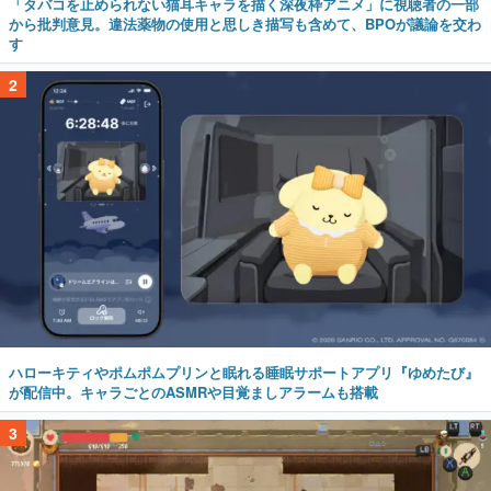
「タバコを止められない猫耳キャラを描く深夜枠アニメ」に視聴者の一部
から批判意見。違法薬物の使用と思しき描写も含めて、BPOが議論を交わ
す
2
ハローキティやポムポムプリンと眠れる睡眠サポートアプリ『ゆめたび』
が配信中。キャラごとのASMRや目覚ましアラームも搭載
3