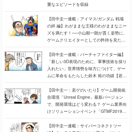
重なエピソードを収録
【田中圭一連載：アイマス/ガンダム 戦場
の絆 編】わがままな王様のわがままなニー
ズを満たす！──小山順一朗が貫く姿勢に、
ゲームクリエイターとしての矜持を見た
【若ゲのいたり最終回】
【田中圭一連載：バーチャファイター編】
「新しい3D表現のために、軍事技術を採り
入れたい」世界情勢を味方につけて、ゲー
ムに革命をもたらした鈴木 裕の功績【若ゲ
のいたり】
【田中圭一：若ゲのいたり】ゲーム開発統
合環境「Unreal Engine」最新バージョン
で、開発環境はどう変わる？ ゲーム業界向
けソリューションイベント「GTMF2019」
に行って、より理解を深めよう【PR】
【田中圭一連載：サイバーコネクトツー