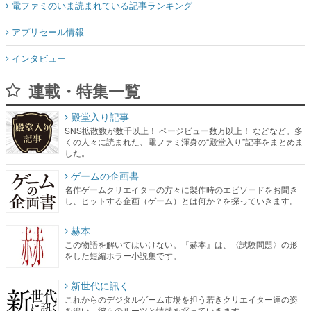
電ファミのいま読まれている記事ランキング
アプリセール情報
インタビュー
連載・特集一覧
殿堂入り記事
SNS拡散数が数千以上！ ページビュー数万以上！ などなど。多
くの人々に読まれた、電ファミ渾身の“殿堂入り”記事をまとめま
した。
ゲームの企画書
名作ゲームクリエイターの方々に製作時のエピソードをお聞き
し、ヒットする企画（ゲーム）とは何か？を探っていきます。
赫本
この物語を解いてはいけない。『赫本』は、〈試験問題〉の形
をした短編ホラー小説集です。
新世代に訊く
これからのデジタルゲーム市場を担う若きクリエイター達の姿
を追い、彼らのルーツと情熱を探っていきます。