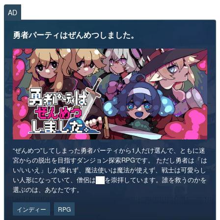
AD
勇者パーティはぜんめつしました。
“ぜんめつ”してしまった勇者パーティから1人だけ選んで、ともに迷
宮からの脱出を目指すダンジョン探索RPGです。 ただし勇者は「は
い/いいえ」しか喋れず、魔法使いは魔法が使えず、戦士は可愛らし
い人形になっていて、僧侶は██を崇拝しています。誰を救うのかを
選ぶのは、あなたです。
インディー
RPG