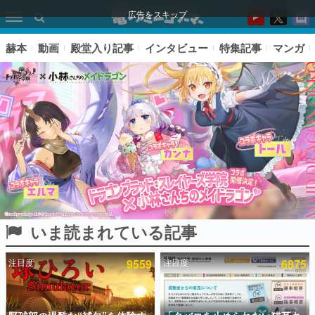
広告をスキップ
赫本
動画
殿堂入り記事
インタビュー
特集記事
マンガ
いま読まれている記事
ピックアップ
注目度
9559
注目度
6875
電ファミのいま読まれている記事ランキング
アプリセール情報