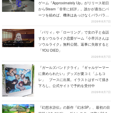
ゲーム『Approximately Up』がリリース初日
からSteam「非常に好評」。誰かが適当にパ
ーツを組めば、機体はあっけなくバラバラに
大破
2026年8月7日
「パリィ」や「ローリング」で女の子と会話
するソウルライク恋愛ゲーム『小早川さんは
ソウルライク』無料公開。返事に失敗すると
「YOU DIED」
2026年8月7日
『ガールズバンドクライ』『ギャルゲーマー
に褒められたい』グッズが夏コミ「ふもコ
レ」 ブースに出展。イラストはすべて描き
下ろし。公式サイトで予約を受付中
2026年8月7日
『幻想水滸伝』の新作『幻水SP』、最初の目