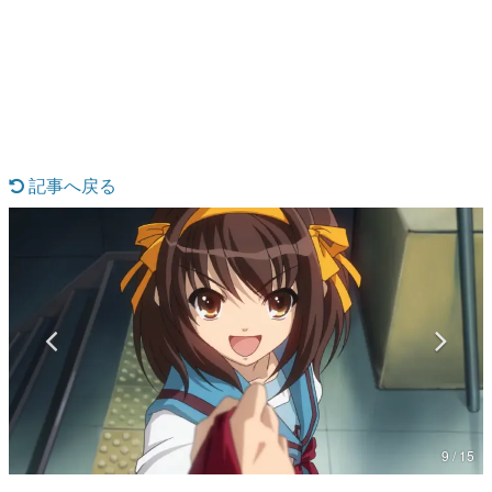
日本のコンテンツ産業やカルチャーに与えた影響を探る企
画です。
日本モバイルゲーム産業史
日本のモバイルゲーム史における主要なトピック・タイト
ルを網羅するほか、開発者へのインタビューや識者による
解説を掲載。約20年の歴史が一望できる決定版！
若ゲのいたり〜ゲームクリエイターの青春〜
『うつヌケ』『ペンと箸』等で知られるマンガ家・田中圭
記事へ戻る
一先生によるゲーム業界レポートマンガです。
なんでゲームは面白い？
ゲーム開発者・hamatsu氏がゲームの魅力を画面や操作の
具体的な形から解き明かしていく、硬派で骨太な評論連載
です。
ゲームが変えた日本語
「経験値」「裏技」「ラスボス」… ゲームにまつわる言葉
の起源や用法の変遷を、コンピューター文化史研究家・タ
イニーP氏が徹底調査。
カテゴリ
9 / 15
特集記事