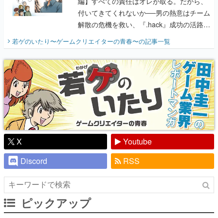
編】すべての責任はオレが取る。だから、
付いてきてくれないか──男の熱意はチーム
解散の危機を救い、『.hack』成功の活路を
開く。業界の快男児・松山 洋に流れる血は
若ゲのいたり〜ゲームクリエイターの青春〜
の記事一覧
『少年ジャンプ』色だった【若ゲのいた
り】
X
Youtube
Discord
RSS
ピックアップ