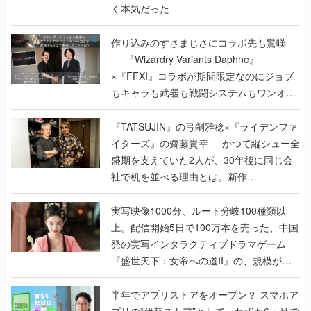
く本気だった
作り込みのすさまじさにコラボ先も驚嘆
──『Wizardry Variants Daphne』
×『FFXI』コラボが期間限定なのにジョブ
もキャラも武器も戦闘システムもワンオフ
で作り込まれた理由を両ディレクターに聞
く
『TATSUJIN』の弓削雅稔×『ライデンファ
イターズ』の齋藤貴幸──かつて縦シュー全
盛期を支えていた2人が、30年後に同じ会
社で机を並べる理由とは。新作
『TATSUJIN EXTREME』で初タッグを組
んだレジェンド2人に訊く開発秘話
実写映像1000分、ルート分岐100種類以
上。配信開始5日で100万本を売った、中国
発の実写インタラクティブドラマゲーム
『盛世天下：女帝への道II』の、規模が違
うこだわりをプロデューサーに聞いた
半年でアプリストアをオープン？ スマホア
プリの“代替ストア”として、わずか6ヵ月で