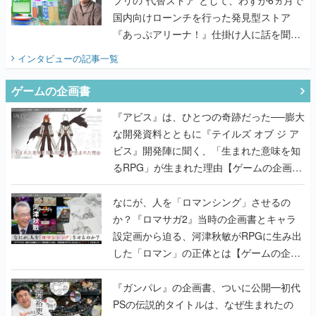
国内向けローンチを行った発見型ストア
『あっぷアリーナ！』仕掛け人に話を聞い
てみた
インタビュー
の記事一覧
ゲームの企画書
『アビス』は、ひとつの奇跡だった──膨大
な開発資料とともに『テイルズ オブ ジ ア
ビス』開発陣に聞く、「生まれた意味を知
るRPG」が生まれた理由【ゲームの企画
書】
なにが、人を「ロマンシング」させるの
か？『ロマサガ2』当時の企画書とキャラ
設定画から迫る、河津秋敏がRPGに生み出
した「ロマン」の正体とは【ゲームの企画
書】
『ガンパレ』の企画書、ついに公開━初代
PSの伝説的タイトルは、なぜ生まれたの