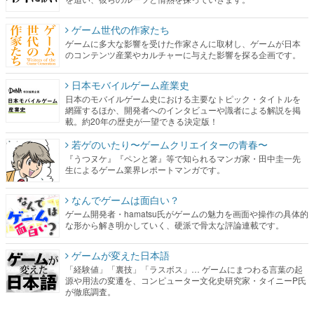
ゲーム世代の作家たち
ゲームに多大な影響を受けた作家さんに取材し、ゲームが日本
のコンテンツ産業やカルチャーに与えた影響を探る企画です。
日本モバイルゲーム産業史
日本のモバイルゲーム史における主要なトピック・タイトルを
網羅するほか、開発者へのインタビューや識者による解説を掲
載。約20年の歴史が一望できる決定版！
若ゲのいたり〜ゲームクリエイターの青春〜
『うつヌケ』『ペンと箸』等で知られるマンガ家・田中圭一先
生によるゲーム業界レポートマンガです。
なんでゲームは面白い？
ゲーム開発者・hamatsu氏がゲームの魅力を画面や操作の具体的
な形から解き明かしていく、硬派で骨太な評論連載です。
ゲームが変えた日本語
「経験値」「裏技」「ラスボス」… ゲームにまつわる言葉の起
源や用法の変遷を、コンピューター文化史研究家・タイニーP氏
が徹底調査。