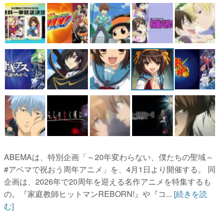
マンガ
女性向け
アプリレビュー
その他
電ファミニコゲーマーとは？
運営：株式会社マレ
ABEMAは、特別企画「～20年変わらない、僕たちの聖域～
#アベマで祝おう周年アニメ」を、4月1日より開催する。 同
企画は、2026年で20周年を迎える名作アニメを特集するも
の。『家庭教師ヒットマンREBORN!』や『コ...
[続きを読
む]