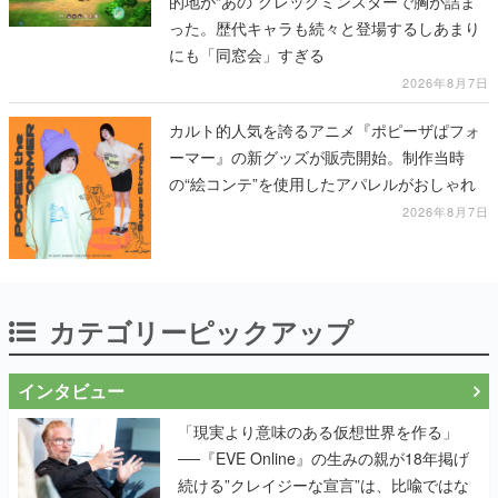
的地が“あの”グレッグミンスターで胸が詰ま
った。歴代キャラも続々と登場するしあまり
にも「同窓会」すぎる
2026年8月7日
カルト的人気を誇るアニメ『ポピーザぱフォ
ーマー』の新グッズが販売開始。制作当時
の“絵コンテ”を使用したアパレルがおしゃれ
2026年8月7日
カテゴリーピックアップ
インタビュー
「現実より意味のある仮想世界を作る」
──『EVE Online』の生みの親が18年掲げ
続ける”クレイジーな宣言”は、比喩ではな