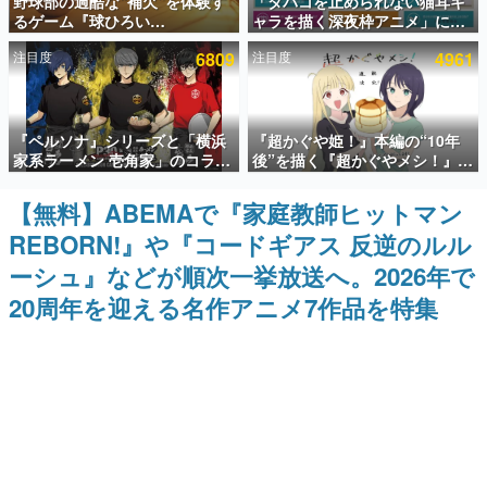
野球部の過酷な“補欠”を体験す
「タバコを止められない猫耳キ
るゲーム『球ひろい
ャラを描く深夜枠アニメ」に視
インタビュー
Simulator』が「1件」のウィッ
聴者の一部から批判意見。違法
注目度
6809
注目度
4961
シュリストをもとにチェコ語に
薬物の使用と思しき描写も含め
連載・特集一覧
対応しSNSで話題に。『キング
て、BPOが議論を交わす
ダム・カム』開発元やチェコの
プロ野球選手から称賛の声
殿堂入り記事
『ペルソナ』シリーズと「横浜
『超かぐや姫！』本編の“10年
SNS拡散数が数千以上！ ページビュー数万以上！ などな
ど。多くの人々に読まれた、電ファミ渾身の“殿堂入り”記
家系ラーメン 壱角家」のコラボ
後”を描く『超かぐやメシ！』
事をまとめました。
が8月21日から開催。”はがく
Web連載決定。新たなWebマン
れ”風とんこつラーメンや、おい
ガレーベル「ビビビコミック」
【無料】ABEMAで『家庭教師ヒットマン
ゲームの企画書
しく食べられるカレーラーメン
にて特別話が掲載スタート、あ
名作ゲームクリエイターの方々に製作時のエピソードをお
REBORN!』や『コードギアス 反逆のルル
がラインナップ
のお話には…まだ続きがある！
聞きし、ヒットする企画（ゲーム）とは何か？を探ってい
きます。
ーシュ』などが順次一挙放送へ。2026年で
赫本
20周年を迎える名作アニメ7作品を特集
この物語を解いてはいけない。『赫本』は、〈試験問題〉
の形をした短編ホラー小説集です。
新世代に訊く
これからのデジタルゲーム市場を担う若きクリエイター達
の姿を追い、彼らのルーツと情熱を探っていきます。
ゲーム世代の作家たち
ゲームに多大な影響を受けた作家さんに取材し、ゲームが