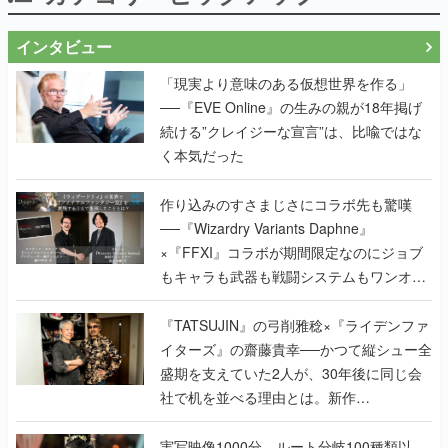
インタビュー
「現実より意味のある仮想世界を作る」
──『EVE Online』の生みの親が18年掲げ
続ける”クレイジーな宣言”は、比喩ではな
く本気だった
作り込みのすさまじさにコラボ先も驚嘆
──『Wizardry Variants Daphne』
×『FFXI』コラボが期間限定なのにジョブ
もキャラも武器も戦闘システムもワンオフ
で作り込まれた理由を両ディレクターに聞
く
『TATSUJIN』の弓削雅稔×『ライデンファ
イターズ』の齋藤貴幸──かつて縦シュー全
盛期を支えていた2人が、30年後に同じ会
社で机を並べる理由とは。新作
『TATSUJIN EXTREME』で初タッグを組
んだレジェンド2人に訊く開発秘話
実写映像1000分、ルート分岐100種類以