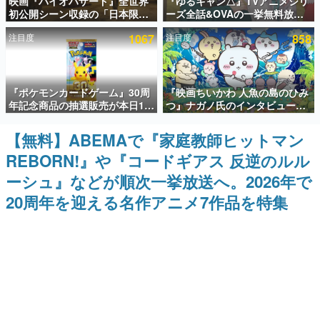
映画『バイオハザード』全世界
『ゆるキャン△』TVアニメシリ
初公開シーン収録の「日本限
ーズ全話&OVAの一挙無料放送
インタビュー
定」予告映像が解禁。バイオの
がABEMAで開催決定。8月11日
注目度
1067
注目度
858
日（8月10日）にあわせて、
「山の日」の午前0時から実施
連載・特集一覧
「ラクーンシティ総合病院」へ
行く配達人の姿が披露
殿堂入り記事
『ポケモンカードゲーム』30周
『映画ちいかわ 人魚の島のひみ
SNS拡散数が数千以上！ ページビュー数万以上！ などな
ど。多くの人々に読まれた、電ファミ渾身の“殿堂入り”記
年記念商品の抽選販売が本日12
つ』ナガノ氏のインタビューが
事をまとめました。
時より開始。拡張パック「30th
解禁。もしまた映画をやれるな
CELEBRATION」のボックス
ら「島二郎とオデが取っ組み合
【無料】ABEMAで『家庭教師ヒットマン
ゲームの企画書
に、「プレミアムデッキセット
いの喧嘩をする話」にしたいと
名作ゲームクリエイターの方々に製作時のエピソードをお
REBORN!』や『コードギアス 反逆のルル
エーフィ・ブラッキー」
回答
聞きし、ヒットする企画（ゲーム）とは何か？を探ってい
「FUTURISTIC BOX」の計3商
きます。
ーシュ』などが順次一挙放送へ。2026年で
品
赫本
20周年を迎える名作アニメ7作品を特集
この物語を解いてはいけない。『赫本』は、〈試験問題〉
の形をした短編ホラー小説集です。
新世代に訊く
これからのデジタルゲーム市場を担う若きクリエイター達
の姿を追い、彼らのルーツと情熱を探っていきます。
ゲーム世代の作家たち
ゲームに多大な影響を受けた作家さんに取材し、ゲームが