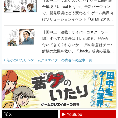
【田中圭一：若ゲのいたり】ゲーム開発統
合環境「Unreal Engine」最新バージョン
で、開発環境はどう変わる？ ゲーム業界向
けソリューションイベント「GTMF2019」
に行って、より理解を深めよう【PR】
【田中圭一連載：サイバーコネクトツー
編】すべての責任はオレが取る。だから、
付いてきてくれないか──男の熱意はチーム
解散の危機を救い、『.hack』成功の活路を
開く。業界の快男児・松山 洋に流れる血は
若ゲのいたり〜ゲームクリエイターの青春〜
の記事一覧
『少年ジャンプ』色だった【若ゲのいた
り】
X
Youtube