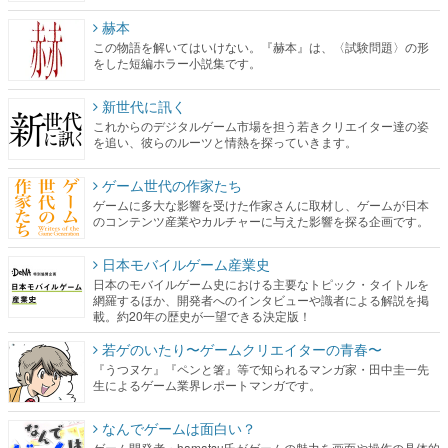
赫本
この物語を解いてはいけない。『赫本』は、〈試験問題〉の形
をした短編ホラー小説集です。
新世代に訊く
これからのデジタルゲーム市場を担う若きクリエイター達の姿
を追い、彼らのルーツと情熱を探っていきます。
ゲーム世代の作家たち
ゲームに多大な影響を受けた作家さんに取材し、ゲームが日本
のコンテンツ産業やカルチャーに与えた影響を探る企画です。
日本モバイルゲーム産業史
日本のモバイルゲーム史における主要なトピック・タイトルを
網羅するほか、開発者へのインタビューや識者による解説を掲
載。約20年の歴史が一望できる決定版！
若ゲのいたり〜ゲームクリエイターの青春〜
『うつヌケ』『ペンと箸』等で知られるマンガ家・田中圭一先
生によるゲーム業界レポートマンガです。
なんでゲームは面白い？
ゲーム開発者・hamatsu氏がゲームの魅力を画面や操作の具体的