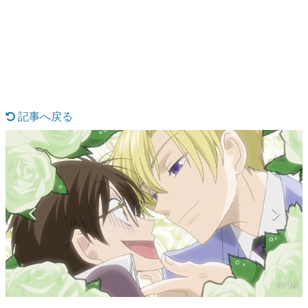
日本のコンテンツ産業やカルチャーに与えた影響を探る企
画です。
日本モバイルゲーム産業史
日本のモバイルゲーム史における主要なトピック・タイト
ルを網羅するほか、開発者へのインタビューや識者による
解説を掲載。約20年の歴史が一望できる決定版！
若ゲのいたり〜ゲームクリエイターの青春〜
『うつヌケ』『ペンと箸』等で知られるマンガ家・田中圭
記事へ戻る
一先生によるゲーム業界レポートマンガです。
なんでゲームは面白い？
ゲーム開発者・hamatsu氏がゲームの魅力を画面や操作の
具体的な形から解き明かしていく、硬派で骨太な評論連載
です。
ゲームが変えた日本語
「経験値」「裏技」「ラスボス」… ゲームにまつわる言葉
の起源や用法の変遷を、コンピューター文化史研究家・タ
イニーP氏が徹底調査。
カテゴリ
5 / 15
特集記事