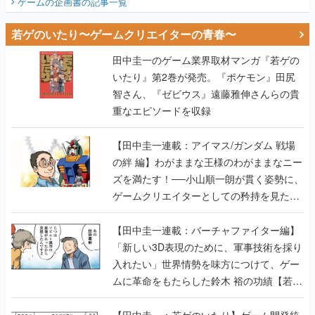
ゲームの企画書
の記事一覧
若ゲのいたり〜ゲームクリエイターの青春〜
田中圭一のゲーム業界取材マンガ『若ゲの
いたり』第2巻が発売。『ポケモン』田尻
智さん、『ゼビウス』遠藤雅伸さんらの貴
重なエピソードを収録
【田中圭一連載：アイマス/ガンダム 戦場
の絆 編】わがままな王様のわがままなニー
ズを満たす！──小山順一朗が貫く姿勢に、
ゲームクリエイターとしての矜持を見た
【若ゲのいたり最終回】
【田中圭一連載：バーチャファイター編】
「新しい3D表現のために、軍事技術を採り
入れたい」世界情勢を味方につけて、ゲー
ムに革命をもたらした鈴木 裕の功績【若ゲ
のいたり】