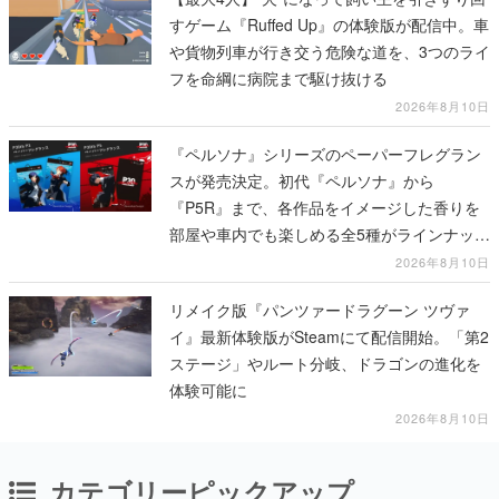
すゲーム『Ruffed Up』の体験版が配信中。車
や貨物列車が行き交う危険な道を、3つのライ
フを命綱に病院まで駆け抜ける
2026年8月10日
『ペルソナ』シリーズのペーパーフレグラン
スが発売決定。初代『ペルソナ』から
『P5R』まで、各作品をイメージした香りを
部屋や車内でも楽しめる全5種がラインナッ
プ、予約受付は8月17日12時より開始
2026年8月10日
リメイク版『パンツァードラグーン ツヴァ
イ』最新体験版がSteamにて配信開始。「第2
ステージ」やルート分岐、ドラゴンの進化を
体験可能に
2026年8月10日
カテゴリーピックアップ