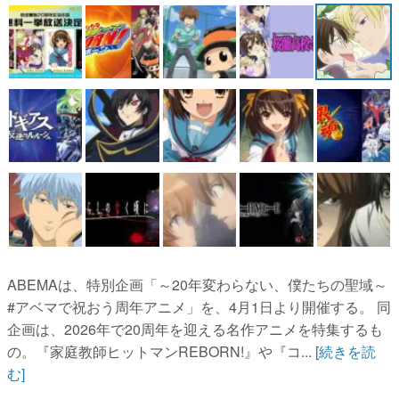
マンガ
女性向け
アプリレビュー
その他
電ファミニコゲーマーとは？
運営：株式会社マレ
ABEMAは、特別企画「～20年変わらない、僕たちの聖域～
#アベマで祝おう周年アニメ」を、4月1日より開催する。 同
企画は、2026年で20周年を迎える名作アニメを特集するも
の。『家庭教師ヒットマンREBORN!』や『コ...
[続きを読
む]