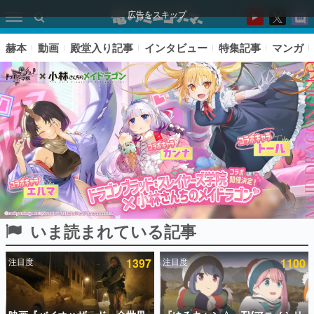
広告をスキップ
赫本
動画
殿堂入り記事
インタビュー
特集記事
マンガ
いま読まれている記事
ピックアップ
注目度
1397
注目度
1100
電ファミのいま読まれている記事ランキング
アプリセール情報