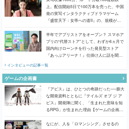
上。配信開始5日で100万本を売った、中国
発の実写インタラクティブドラマゲーム
『盛世天下：女帝への道II』の、規模が違
うこだわりをプロデューサーに聞いた
半年でアプリストアをオープン？ スマホア
プリの“代替ストア”として、わずか6ヵ月で
国内向けローンチを行った発見型ストア
『あっぷアリーナ！』仕掛け人に話を聞い
てみた
インタビュー
の記事一覧
ゲームの企画書
『アビス』は、ひとつの奇跡だった──膨大
な開発資料とともに『テイルズ オブ ジ ア
ビス』開発陣に聞く、「生まれた意味を知
るRPG」が生まれた理由【ゲームの企画
書】
なにが、人を「ロマンシング」させるの