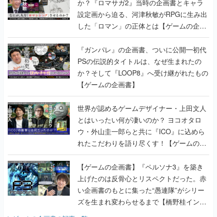
か？『ロマサガ2』当時の企画書とキャラ
設定画から迫る、河津秋敏がRPGに生み出
した「ロマン」の正体とは【ゲームの企画
書】
『ガンパレ』の企画書、ついに公開━初代
PSの伝説的タイトルは、なぜ生まれたの
か？そして『LOOP8』へ受け継がれたもの
【ゲームの企画書】
世界が認めるゲームデザイナー・上田文人
とはいったい何が凄いのか？ ヨコオタロ
ウ・外山圭一郎らと共に『ICO』に込めら
れたこだわりを語り尽くす！【ゲームの企
画書】
【ゲームの企画書】『ペルソナ3』を築き
上げたのは反骨心とリスペクトだった。赤
い企画書のもとに集った“愚連隊”がシリー
ズを生まれ変わらせるまで【橋野桂インタ
ビュー】