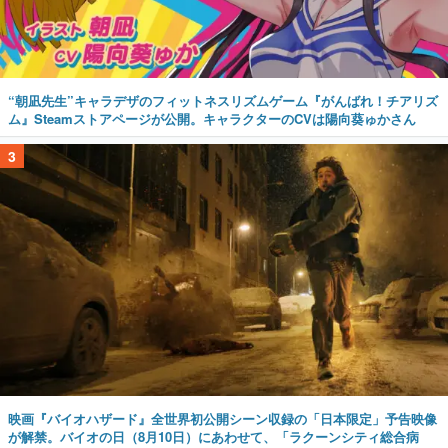
“朝凪先生”キャラデザのフィットネスリズムゲーム『がんばれ！チアリズ
ム』Steamストアページが公開。キャラクターのCVは陽向葵ゅかさん
3
映画『バイオハザード』全世界初公開シーン収録の「日本限定」予告映像
が解禁。バイオの日（8月10日）にあわせて、「ラクーンシティ総合病