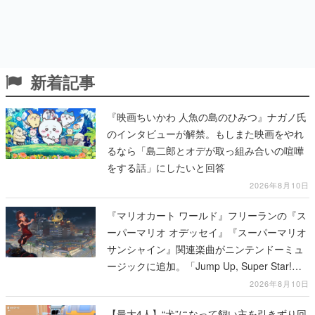
新着記事
『映画ちいかわ 人魚の島のひみつ』ナガノ氏
のインタビューが解禁。もしまた映画をやれ
るなら「島二郎とオデが取っ組み合いの喧嘩
をする話」にしたいと回答
2026年8月10日
『マリオカート ワールド』フリーランの『ス
ーパーマリオ オデッセイ』『スーパーマリオ
サンシャイン』関連楽曲がニンテンドーミュ
ージックに追加。「Jump Up, Super Star!」
「ドルピックタウン」など計14曲が配信
2026年8月10日
【最大4人】“犬”になって飼い主を引きずり回