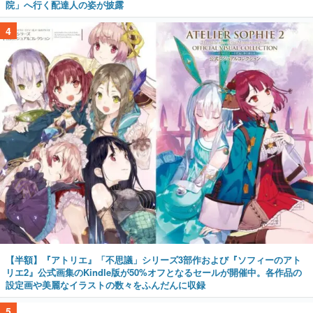
院」へ行く配達人の姿が披露
4
【半額】『アトリエ』「不思議」シリーズ3部作および『ソフィーのアト
リエ2』公式画集のKindle版が50%オフとなるセールが開催中。各作品の
設定画や美麗なイラストの数々をふんだんに収録
5