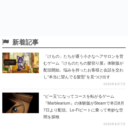
新着記事
「けもの」たちが通う小さなヘアサロンを営
むゲーム『けものたちの髪切り屋』体験版が
配信開始。悩みを持ったお客様と会話を交わ
し“本当に望んでる髪型”を見つけ出す
2026年8月7日
“ビー玉”になってコースを転がるゲーム
『Marblearium』の体験版がSteamで本日8月
7日より配信。Lo-Fiビートに乗って奇妙な空
間を探検
2026年8月7日