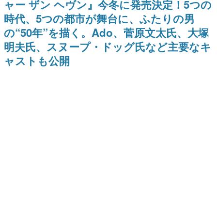
ャー ザン ヘヴン』今冬に発売決定！5つの
日本のコンテンツ産業やカルチャーに与えた影響を探る企
時代、5つの都市が舞台に、ふたりの男
画です。
の“50年”を描く。Ado、菅原文太氏、大塚
日本モバイルゲーム産業史
日本のモバイルゲーム史における主要なトピック・タイト
明夫氏、スヌープ・ドッグ氏など主要なキ
ルを網羅するほか、開発者へのインタビューや識者による
解説を掲載。約20年の歴史が一望できる決定版！
ャストも公開
若ゲのいたり〜ゲームクリエイターの青春〜
『うつヌケ』『ペンと箸』等で知られるマンガ家・田中圭
一先生によるゲーム業界レポートマンガです。
なんでゲームは面白い？
ゲーム開発者・hamatsu氏がゲームの魅力を画面や操作の
具体的な形から解き明かしていく、硬派で骨太な評論連載
です。
ゲームが変えた日本語
「経験値」「裏技」「ラスボス」… ゲームにまつわる言葉
の起源や用法の変遷を、コンピューター文化史研究家・タ
イニーP氏が徹底調査。
カテゴリ
特集記事