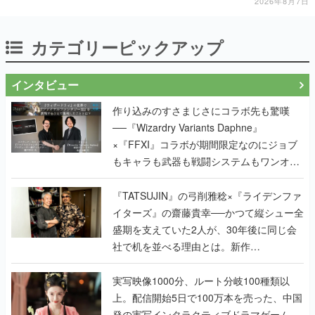
2026年8月7日
カテゴリーピックアップ
インタビュー
作り込みのすさまじさにコラボ先も驚嘆
──『Wizardry Variants Daphne』
×『FFXI』コラボが期間限定なのにジョブ
もキャラも武器も戦闘システムもワンオフ
で作り込まれた理由を両ディレクターに聞
く
『TATSUJIN』の弓削雅稔×『ライデンファ
イターズ』の齋藤貴幸──かつて縦シュー全
盛期を支えていた2人が、30年後に同じ会
社で机を並べる理由とは。新作
『TATSUJIN EXTREME』で初タッグを組
んだレジェンド2人に訊く開発秘話
実写映像1000分、ルート分岐100種類以
上。配信開始5日で100万本を売った、中国
発の実写インタラクティブドラマゲーム