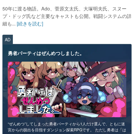
50年に渡る物語。Ado、菅原文太氏、大塚明夫氏、スヌー
プ・ドッグ氏など主要なキャストも公開。戦闘システムの詳
細も...
[続きを読む]
AD
勇者パーティはぜんめつしました。
“ぜんめつ”してしまった勇者パーティから1人だけ選んで、ともに迷
宮からの脱出を目指すダンジョン探索RPGです。 ただし勇者は「は