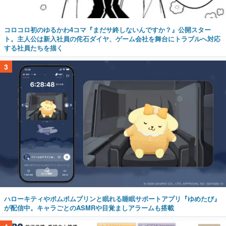
コロコロ初のゆるかわ4コマ『まだサ終しないんですか？』公開スター
ト。主人公は新入社員の侘石ダイヤ、ゲーム会社を舞台にトラブルへ対応
する社員たちを描く
3
ハローキティやポムポムプリンと眠れる睡眠サポートアプリ『ゆめたび』
が配信中。キャラごとのASMRや目覚ましアラームも搭載