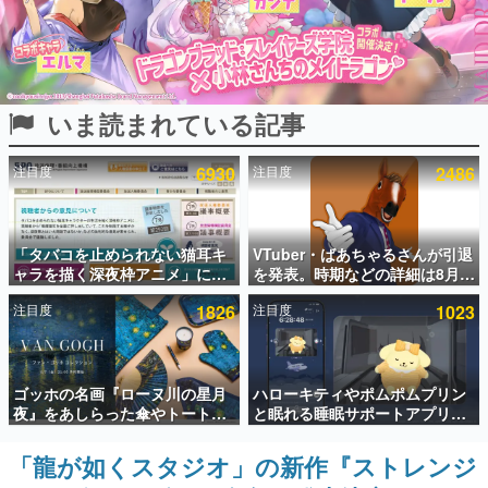
インタビュー
連載・特集一覧
いま読まれている記事
殿堂入り記事
SNS拡散数が数千以上！ ページビュー数万以上！ などな
ど。多くの人々に読まれた、電ファミ渾身の“殿堂入り”記
注目度
6930
注目度
2486
事をまとめました。
ゲームの企画書
名作ゲームクリエイターの方々に製作時のエピソードをお
聞きし、ヒットする企画（ゲーム）とは何か？を探ってい
「タバコを止められない猫耳キ
VTuber・ばあちゃるさんが引退
きます。
ャラを描く深夜枠アニメ」に視
を発表。時期などの詳細は8月9
聴者の一部から批判意見。違法
日15時からの配信で説明
赫本
注目度
1826
注目度
1023
薬物の使用と思しき描写も含め
この物語を解いてはいけない。『赫本』は、〈試験問題〉
て、BPOが議論を交わす
の形をした短編ホラー小説集です。
新世代に訊く
ゴッホの名画『ローヌ川の星月
ハローキティやポムポムプリン
これからのデジタルゲーム市場を担う若きクリエイター達
夜』をあしらった傘やトートバ
と眠れる睡眠サポートアプリ
の姿を追い、彼らのルーツと情熱を探っていきます。
ッグなどが登場。8月7日21時よ
『ゆめたび』が配信中。キャラ
り2日間限定で予約販売
ごとのASMRや目覚ましアラー
「龍が如くスタジオ」の新作『ストレンジ
ゲーム世代の作家たち
ムも搭載
ゲームに多大な影響を受けた作家さんに取材し、ゲームが