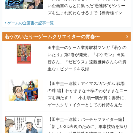
い企画書のもとに集った“愚連隊”がシリー
ズを生まれ変わらせるまで【橋野桂インタ
ビュー】
ゲームの企画書
の記事一覧
若ゲのいたり〜ゲームクリエイターの青春〜
田中圭一のゲーム業界取材マンガ『若ゲの
いたり』第2巻が発売。『ポケモン』田尻
智さん、『ゼビウス』遠藤雅伸さんらの貴
重なエピソードを収録
【田中圭一連載：アイマス/ガンダム 戦場
の絆 編】わがままな王様のわがままなニー
ズを満たす！──小山順一朗が貫く姿勢に、
ゲームクリエイターとしての矜持を見た
【若ゲのいたり最終回】
【田中圭一連載：バーチャファイター編】
「新しい3D表現のために、軍事技術を採り