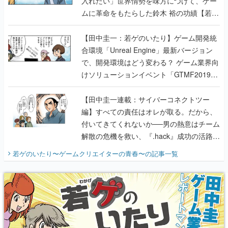
入れたい」世界情勢を味方につけて、ゲー
ムに革命をもたらした鈴木 裕の功績【若ゲ
のいたり】
【田中圭一：若ゲのいたり】ゲーム開発統
合環境「Unreal Engine」最新バージョン
で、開発環境はどう変わる？ ゲーム業界向
けソリューションイベント「GTMF2019」
に行って、より理解を深めよう【PR】
【田中圭一連載：サイバーコネクトツー
編】すべての責任はオレが取る。だから、
付いてきてくれないか──男の熱意はチーム
解散の危機を救い、『.hack』成功の活路を
開く。業界の快男児・松山 洋に流れる血は
若ゲのいたり〜ゲームクリエイターの青春〜
の記事一覧
『少年ジャンプ』色だった【若ゲのいた
り】