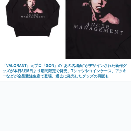
『VALORANT』元プロ「GON」の“あの名場面”がデザインされた新作グ
ッズが本日8月5日より期間限定で発売。Tシャツやコインケース、アクキ
ーなどが全品受注生産で登場、過去に発売したグッズの再販も