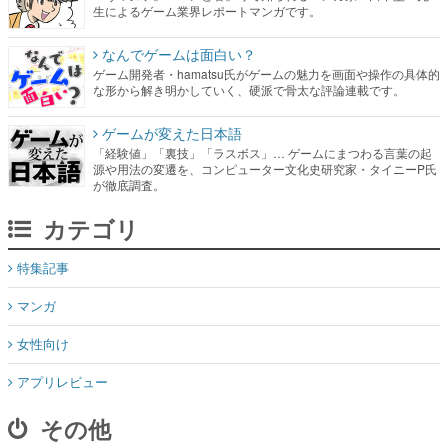
生によるゲーム業界レポートマンガです。
なんでゲームは面白い？
ゲーム開発者・hamatsu氏がゲームの魅力を画面や操作の具体的
な形から解き明かしていく、硬派で骨太な評論連載です。
ゲームが変えた日本語
「経験値」「裏技」「ラスボス」… ゲームにまつわる言葉の起
源や用法の変遷を、コンピューター文化史研究家・タイニーP氏
が徹底調査。
カテゴリ
特集記事
マンガ
女性向け
アプリレビュー
その他