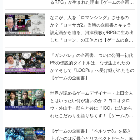
るRPG」が生まれた理由【ゲームの企画
書】
なにが、人を「ロマンシング」させるの
か？『ロマサガ2』当時の企画書とキャラ
設定画から迫る、河津秋敏がRPGに生み出
した「ロマン」の正体とは【ゲームの企画
書】
『ガンパレ』の企画書、ついに公開━初代
PSの伝説的タイトルは、なぜ生まれたの
か？そして『LOOP8』へ受け継がれたもの
【ゲームの企画書】
世界が認めるゲームデザイナー・上田文人
とはいったい何が凄いのか？ ヨコオタロ
ウ・外山圭一郎らと共に『ICO』に込めら
れたこだわりを語り尽くす！【ゲームの企
画書】
【ゲームの企画書】『ペルソナ3』を築き
上げたのは反骨心とリスペクトだった。赤