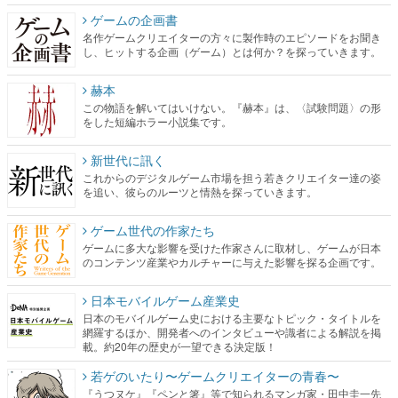
ゲームの企画書
名作ゲームクリエイターの方々に製作時のエピソードをお聞き
し、ヒットする企画（ゲーム）とは何か？を探っていきます。
赫本
この物語を解いてはいけない。『赫本』は、〈試験問題〉の形
をした短編ホラー小説集です。
新世代に訊く
これからのデジタルゲーム市場を担う若きクリエイター達の姿
を追い、彼らのルーツと情熱を探っていきます。
ゲーム世代の作家たち
ゲームに多大な影響を受けた作家さんに取材し、ゲームが日本
のコンテンツ産業やカルチャーに与えた影響を探る企画です。
日本モバイルゲーム産業史
日本のモバイルゲーム史における主要なトピック・タイトルを
網羅するほか、開発者へのインタビューや識者による解説を掲
載。約20年の歴史が一望できる決定版！
若ゲのいたり〜ゲームクリエイターの青春〜
『うつヌケ』『ペンと箸』等で知られるマンガ家・田中圭一先