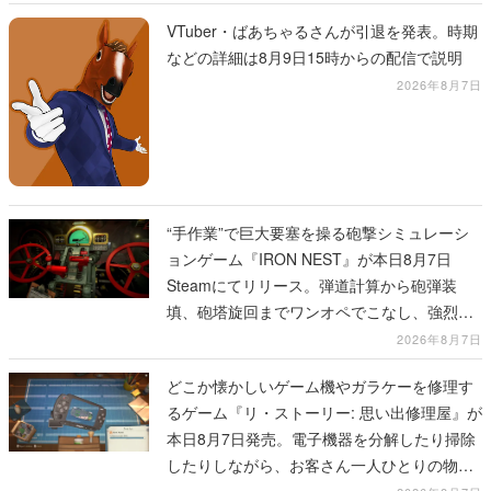
VTuber・ばあちゃるさんが引退を発表。時期
などの詳細は8月9日15時からの配信で説明
2026年8月7日
“手作業”で巨大要塞を操る砲撃シミュレーシ
ョンゲーム『IRON NEST』が本日8月7日
Steamにてリリース。弾道計算から砲弾装
填、砲塔旋回までワンオペでこなし、強烈な
一撃をブチかませるロマンある作品
2026年8月7日
どこか懐かしいゲーム機やガラケーを修理す
るゲーム『リ・ストーリー: 思い出修理屋』が
本日8月7日発売。電子機器を分解したり掃除
したりしながら、お客さん一人ひとりの物語
に耳を傾ける