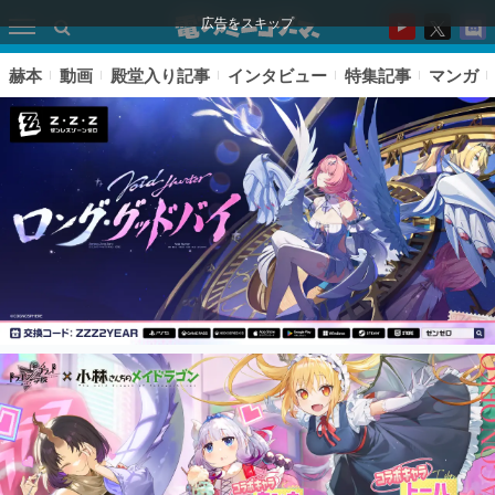
広告をスキップ
赫本
動画
殿堂入り記事
インタビュー
特集記事
マンガ
ピックアップ
電ファミのいま読まれている記事ランキング
アプリセール情報