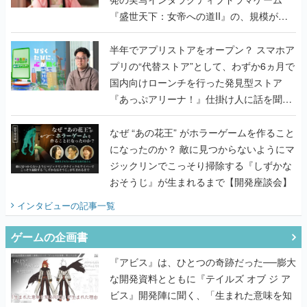
『盛世天下：女帝への道II』の、規模が違
うこだわりをプロデューサーに聞いた
半年でアプリストアをオープン？ スマホア
プリの“代替ストア”として、わずか6ヵ月で
国内向けローンチを行った発見型ストア
『あっぷアリーナ！』仕掛け人に話を聞い
てみた
なぜ “あの花王” がホラーゲームを作ること
になったのか？ 敵に見つからないようにマ
ジックリンでこっそり掃除する『しずかな
おそうじ』が生まれるまで【開発座談会】
インタビュー
の記事一覧
ゲームの企画書
『アビス』は、ひとつの奇跡だった──膨大
な開発資料とともに『テイルズ オブ ジ ア
ビス』開発陣に聞く、「生まれた意味を知