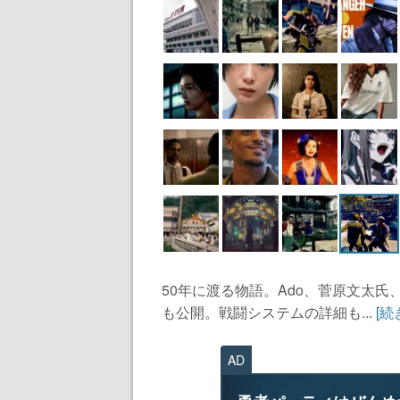
50年に渡る物語。Ado、菅原文太
も公開。戦闘システムの詳細も...
[続
AD