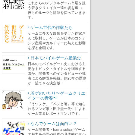
これからのデジタルゲーム市場を担
う若きクリエイター達の姿を追い、
彼らのルーツと情熱を探っていきま
す。
ゲーム世代の作家たち
ゲームに多大な影響を受けた作家さ
んに取材し、ゲームが日本のコンテ
ンツ産業やカルチャーに与えた影響
を探る企画です。
日本モバイルゲーム産業史
日本のモバイルゲーム史における主
要なトピック・タイトルを網羅する
ほか、開発者へのインタビューや識
者による解説を掲載。約20年の歴史
が一望できる決定版！
若ゲのいたり〜ゲームクリエ
イターの青春〜
『うつヌケ』『ペンと箸』等で知ら
れるマンガ家・田中圭一先生による
ゲーム業界レポートマンガです。
なんでゲームは面白い？
ゲーム開発者・hamatsu氏がゲーム
の魅力を画面や操作の具体的な形か