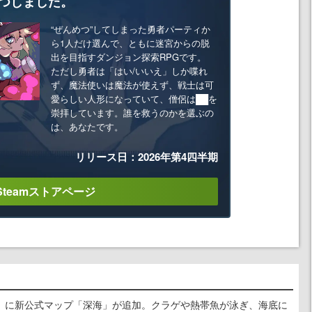
つしました。
“ぜんめつ”してしまった勇者パーティか
ら1人だけ選んで、ともに迷宮からの脱
出を目指すダンジョン探索RPGです。
ただし勇者は「はい/いいえ」しか喋れ
ず、魔法使いは魔法が使えず、戦士は可
愛らしい人形になっていて、僧侶は██を
崇拝しています。誰を救うのかを選ぶの
は、あなたです。
リリース日：2026年第4四半期
Steamストアページ
』に新公式マップ「深海」が追加。クラゲや熱帯魚が泳ぎ、海底に