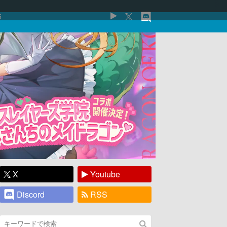
5
X
Youtube
Discord
RSS