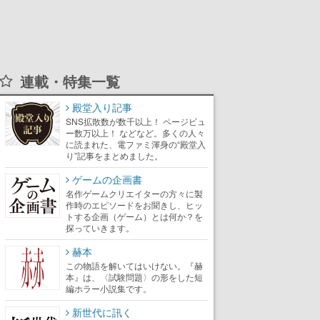
連載・特集一覧
殿堂入り記事
SNS拡散数が数千以上！ ページビュ
ー数万以上！ などなど。多くの人々
に読まれた、電ファミ渾身の“殿堂入
り”記事をまとめました。
ゲームの企画書
名作ゲームクリエイターの方々に製
作時のエピソードをお聞きし、ヒッ
トする企画（ゲーム）とは何か？を
探っていきます。
赫本
この物語を解いてはいけない。『赫
本』は、〈試験問題〉の形をした短
編ホラー小説集です。
新世代に訊く