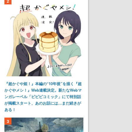
2
『超かぐや姫！』本編の“10年後”を描く『超
かぐやメシ！』Web連載決定。新たなWebマ
ンガレーベル「ビビビコミック」にて特別話
が掲載スタート、あのお話には…まだ続きが
ある！
3