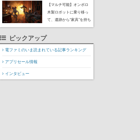
や大きな貝も
【マルチ可能】オンボロ
木製ロボットに乗り移っ
て、遺跡から“家具”を持ち
帰るホラーアクションゲ
ーム『GRAIN ROT』が本
ピックアップ
日8月8日Steamにて発
売。迫る“腐敗”から逃げ延
電ファミのいま読まれている記事ランキング
び、持ち帰った家具で基
アプリセール情報
地を再建
インタビュー