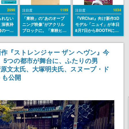
2090
1199
1034
注目度
注目度
られない
「東映」の“あのオープ
『VRChat』向け新作3D
く深夜枠
ニング映像”がアクリル
モデル「ニュイ」が本日
者の一部
ブロックに。「東映ヒス
8月7日からBOOTHにて
違法薬物
トリカル グッズコレクシ
発売。瞳に光る星や感情
描写も含
ョン」が8月下旬より発
豊かな表情が、小悪魔か
論を交わ
売
わいい
作『ストレンジャー ザン ヘヴン』今
、5つの都市が舞台に、ふたりの男
、菅原文太氏、大塚明夫氏、スヌープ・ド
トも公開