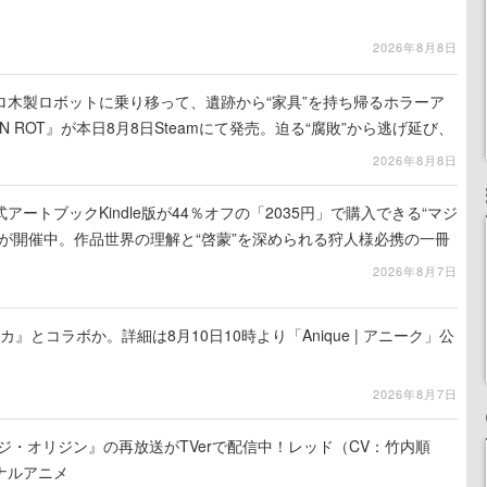
2026年8月8日
ロ木製ロボットに乗り移って、遺跡から“家具”を持ち帰るホラーア
N ROT』が本日8月8日Steamにて発売。迫る“腐敗”から逃げ延び、
を再建
2026年8月8日
ートブックKindle版が44％オフの「2035円」で購入できる“マジ
が開催中。作品世界の理解と“啓蒙”を深められる狩人様必携の一冊
2026年8月7日
カ』とコラボか。詳細は8月10日10時より「Anique | アニーク」公
2026年8月7日
ジ・オリジン』の再放送がTVerで配信中！レッド（CV：竹内順
ナルアニメ