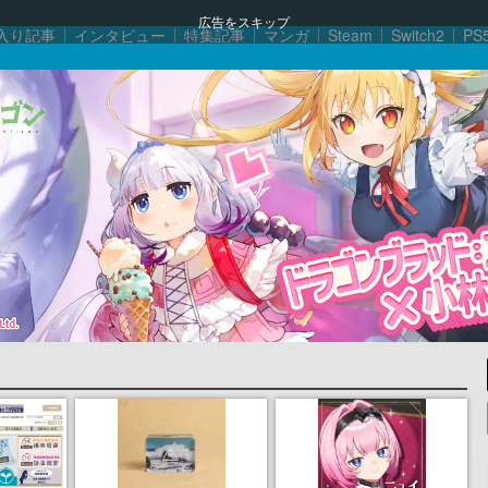
広告をスキップ
入り記事
インタビュー
特集記事
マンガ
Steam
Switch2
PS