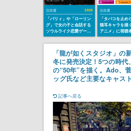
2409
注目度
注目度
「パリィ」や「ローリン
「タバコを止め
グ」で女の子と会話する
猫耳キャラを描
ソウルライク恋愛ゲーム
アニメ」に視聴
『小早川さんはソウルラ
から批判意見。
イク』無料公開。返事に
の使用と思しき
失敗すると「YOU
めて、BPOが議
「龍が如くスタジオ」の新
DIED」
す
冬に発売決定！5つの時代
の“50年”を描く。Ado
ッグ氏など主要なキャス
記事へ戻る