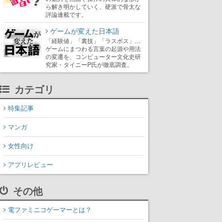
ら解き明かしていく、硬派で骨太な
評論連載です。
ゲームが変えた日本語
「経験値」「裏技」「ラスボス」…
ゲームにまつわる言葉の起源や用法
の変遷を、コンピューター文化史研
究家・タイニーP氏が徹底調査。
カテゴリ
特集記事
マンガ
女性向け
アプリレビュー
その他
電ファミニコゲーマーとは？