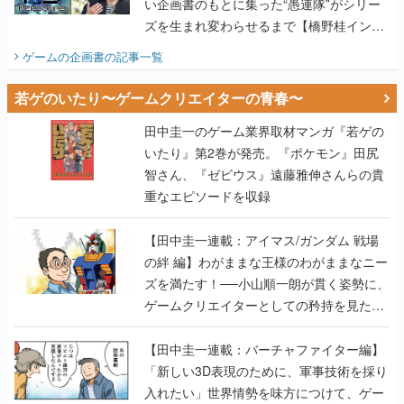
い企画書のもとに集った“愚連隊”がシリー
ズを生まれ変わらせるまで【橋野桂インタ
ビュー】
ゲームの企画書
の記事一覧
若ゲのいたり〜ゲームクリエイターの青春〜
田中圭一のゲーム業界取材マンガ『若ゲの
いたり』第2巻が発売。『ポケモン』田尻
智さん、『ゼビウス』遠藤雅伸さんらの貴
重なエピソードを収録
【田中圭一連載：アイマス/ガンダム 戦場
の絆 編】わがままな王様のわがままなニー
ズを満たす！──小山順一朗が貫く姿勢に、
ゲームクリエイターとしての矜持を見た
【若ゲのいたり最終回】
【田中圭一連載：バーチャファイター編】
「新しい3D表現のために、軍事技術を採り
入れたい」世界情勢を味方につけて、ゲー