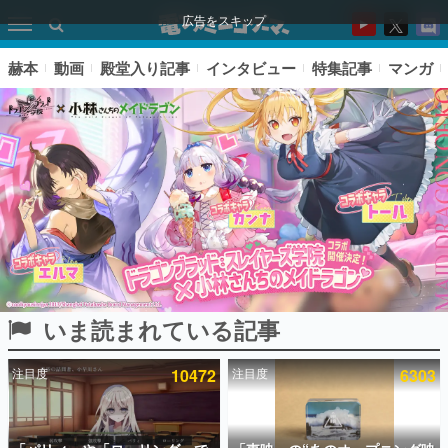
広告をスキップ
赫本
動画
殿堂入り記事
インタビュー
特集記事
マンガ
いま読まれている記事
ピックアップ
注目度
10472
注目度
6303
電ファミのいま読まれている記事ランキング
アプリセール情報