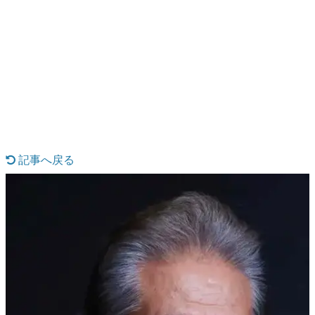
日本のコンテンツ産業やカルチャーに与えた影響を探る企
画です。
日本モバイルゲーム産業史
日本のモバイルゲーム史における主要なトピック・タイト
ルを網羅するほか、開発者へのインタビューや識者による
解説を掲載。約20年の歴史が一望できる決定版！
若ゲのいたり〜ゲームクリエイターの青春〜
『うつヌケ』『ペンと箸』等で知られるマンガ家・田中圭
一先生によるゲーム業界レポートマンガです。
記事へ戻る
なんでゲームは面白い？
ゲーム開発者・hamatsu氏がゲームの魅力を画面や操作の
具体的な形から解き明かしていく、硬派で骨太な評論連載
です。
ゲームが変えた日本語
「経験値」「裏技」「ラスボス」… ゲームにまつわる言葉
の起源や用法の変遷を、コンピューター文化史研究家・タ
イニーP氏が徹底調査。
カテゴリ
特集記事