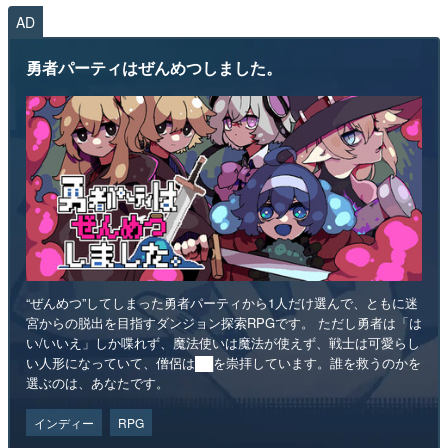
AD
勇者パーティはぜんめつしました。
“ぜんめつ”してしまった勇者パーティから1人だけ選んで、ともに迷
宮からの脱出を目指すダンジョン探索RPGです。 ただし勇者は「は
い/いいえ」しか喋れず、魔法使いは魔法が使えず、戦士は可愛らし
い人形になっていて、僧侶は██を崇拝しています。誰を救うのかを
選ぶのは、あなたです。
インディー
RPG