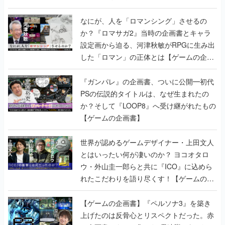
書】
なにが、人を「ロマンシング」させるの
か？『ロマサガ2』当時の企画書とキャラ
設定画から迫る、河津秋敏がRPGに生み出
した「ロマン」の正体とは【ゲームの企画
書】
『ガンパレ』の企画書、ついに公開━初代
PSの伝説的タイトルは、なぜ生まれたの
か？そして『LOOP8』へ受け継がれたもの
【ゲームの企画書】
世界が認めるゲームデザイナー・上田文人
とはいったい何が凄いのか？ ヨコオタロ
ウ・外山圭一郎らと共に『ICO』に込めら
れたこだわりを語り尽くす！【ゲームの企
画書】
【ゲームの企画書】『ペルソナ3』を築き
上げたのは反骨心とリスペクトだった。赤