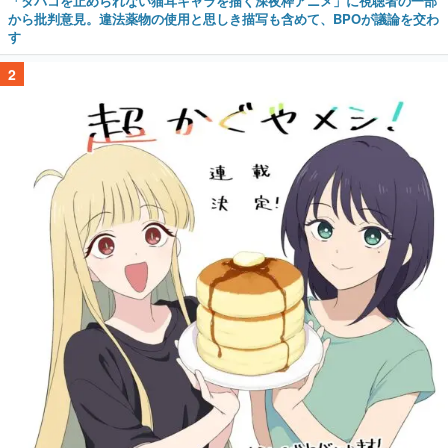
「タバコを止められない猫耳キャラを描く深夜枠アニメ」に視聴者の一部
から批判意見。違法薬物の使用と思しき描写も含めて、BPOが議論を交わ
す
2