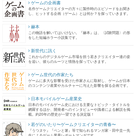
ゲームの企画書
名作ゲームクリエイターの方々に製作時のエピソードをお聞き
し、ヒットする企画（ゲーム）とは何か？を探っていきます。
赫本
この物語を解いてはいけない。『赫本』は、〈試験問題〉の形
をした短編ホラー小説集です。
新世代に訊く
これからのデジタルゲーム市場を担う若きクリエイター達の姿
を追い、彼らのルーツと情熱を探っていきます。
ゲーム世代の作家たち
ゲームに多大な影響を受けた作家さんに取材し、ゲームが日本
のコンテンツ産業やカルチャーに与えた影響を探る企画です。
日本モバイルゲーム産業史
日本のモバイルゲーム史における主要なトピック・タイトルを
網羅するほか、開発者へのインタビューや識者による解説を掲
載。約20年の歴史が一望できる決定版！
若ゲのいたり〜ゲームクリエイターの青春〜
『うつヌケ』『ペンと箸』等で知られるマンガ家・田中圭一先
生によるゲーム業界レポートマンガです。