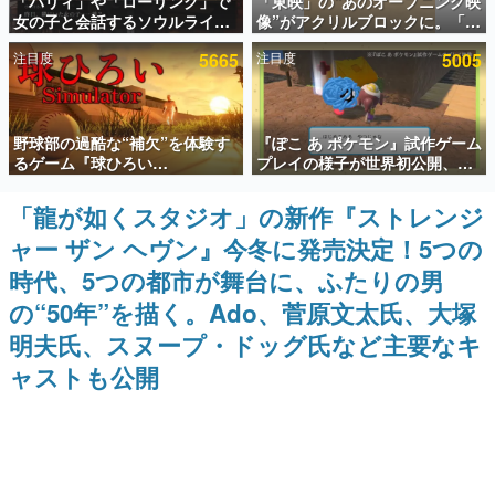
「パリィ」や「ローリング」で
「東映」の“あのオープニング映
女の子と会話するソウルライク
像”がアクリルブロックに。「東
インタビュー
恋愛ゲーム『小早川さんはソウ
映ヒストリカル グッズコレクシ
注目度
5665
注目度
5005
ルライク』無料公開。返事に失
ョン」が8月下旬より発売
連載・特集一覧
敗すると「YOU DIED」
殿堂入り記事
野球部の過酷な“補欠”を体験す
『ぽこ あ ポケモン』試作ゲーム
SNS拡散数が数千以上！ ページビュー数万以上！ などな
ど。多くの人々に読まれた、電ファミ渾身の“殿堂入り”記
るゲーム『球ひろい
プレイの様子が世界初公開、貴
事をまとめました。
Simulator』が「1件」のウィッ
重な企画書の一部も見れちゃ
シュリストをもとにチェコ語に
う。ゲームフリーク・大森滋氏
「龍が如くスタジオ」の新作『ストレンジ
ゲームの企画書
対応しSNSで話題に。『キング
が開発秘話を語る動画がゲーム
名作ゲームクリエイターの方々に製作時のエピソードをお
ャー ザン ヘヴン』今冬に発売決定！5つの
ダム・カム』開発元やチェコの
フリーク公式YouTubeで公開中
聞きし、ヒットする企画（ゲーム）とは何か？を探ってい
プロ野球選手から称賛の声
きます。
時代、5つの都市が舞台に、ふたりの男
赫本
の“50年”を描く。Ado、菅原文太氏、大塚
この物語を解いてはいけない。『赫本』は、〈試験問題〉
明夫氏、スヌープ・ドッグ氏など主要なキ
の形をした短編ホラー小説集です。
ャストも公開
新世代に訊く
これからのデジタルゲーム市場を担う若きクリエイター達
の姿を追い、彼らのルーツと情熱を探っていきます。
ゲーム世代の作家たち
ゲームに多大な影響を受けた作家さんに取材し、ゲームが