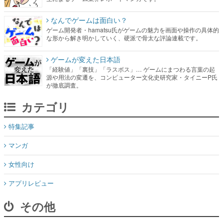
なんでゲームは面白い？
ゲーム開発者・hamatsu氏がゲームの魅力を画面や操作の具体的
な形から解き明かしていく、硬派で骨太な評論連載です。
ゲームが変えた日本語
「経験値」「裏技」「ラスボス」… ゲームにまつわる言葉の起
源や用法の変遷を、コンピューター文化史研究家・タイニーP氏
が徹底調査。
カテゴリ
特集記事
マンガ
女性向け
アプリレビュー
その他