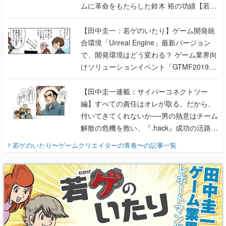
ムに革命をもたらした鈴木 裕の功績【若ゲ
のいたり】
【田中圭一：若ゲのいたり】ゲーム開発統
合環境「Unreal Engine」最新バージョン
で、開発環境はどう変わる？ ゲーム業界向
けソリューションイベント「GTMF2019」
に行って、より理解を深めよう【PR】
【田中圭一連載：サイバーコネクトツー
編】すべての責任はオレが取る。だから、
付いてきてくれないか──男の熱意はチーム
解散の危機を救い、『.hack』成功の活路を
開く。業界の快男児・松山 洋に流れる血は
若ゲのいたり〜ゲームクリエイターの青春〜
の記事一覧
『少年ジャンプ』色だった【若ゲのいた
り】