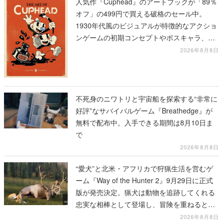
人気作『Cuphead』のアートブックが「89％
オフ」の499円で買える破格のセール中。
1930年代風のビジュアルが特徴的なアクショ
ンゲームの初期コンセプトやボスキャラ、ス
テージのイラストも収録
2026年8月8日
不死身のニワトリと宇宙船を探索する“非常に
好評”なサバイバルゲーム『Breathedge』が
無料で配布中。入手できる期間は8月10日ま
で
2026年8月8日
“愛犬”と北米・アフリカで狩猟生活を営むゲ
ーム『Way of the Hunter 2』9月29日に正式
版が発売決定。猟犬は動物を追跡してくれる
忠実な相棒として登場し、冒険を重ねると成
長する。記念撮影も可能
2026年8月8日