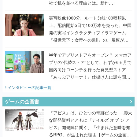
社で机を並べる理由とは。新作
『TATSUJIN EXTREME』で初タッグを組
んだレジェンド2人に訊く開発秘話
実写映像1000分、ルート分岐100種類以
上。配信開始5日で100万本を売った、中国
発の実写インタラクティブドラマゲーム
『盛世天下：女帝への道II』の、規模が違
うこだわりをプロデューサーに聞いた
半年でアプリストアをオープン？ スマホア
プリの“代替ストア”として、わずか6ヵ月で
国内向けローンチを行った発見型ストア
『あっぷアリーナ！』仕掛け人に話を聞い
てみた
インタビュー
の記事一覧
ゲームの企画書
『アビス』は、ひとつの奇跡だった──膨大
な開発資料とともに『テイルズ オブ ジ ア
ビス』開発陣に聞く、「生まれた意味を知
るRPG」が生まれた理由【ゲームの企画