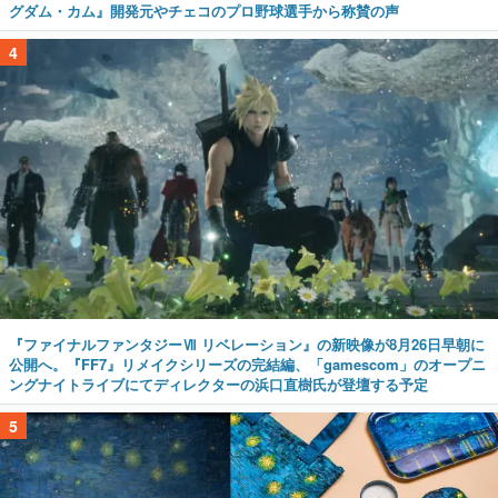
グダム・カム』開発元やチェコのプロ野球選手から称賛の声
4
『ファイナルファンタジーⅦ リベレーション』の新映像が8月26日早朝に
公開へ。『FF7』リメイクシリーズの完結編、「gamescom」のオープニ
ングナイトライブにてディレクターの浜口直樹氏が登壇する予定
5