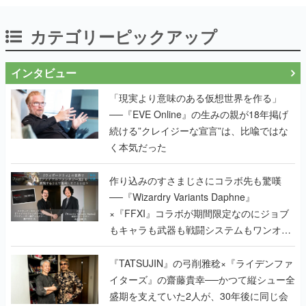
カテゴリーピックアップ
インタビュー
「現実より意味のある仮想世界を作る」
──『EVE Online』の生みの親が18年掲げ
続ける”クレイジーな宣言”は、比喩ではな
く本気だった
作り込みのすさまじさにコラボ先も驚嘆
──『Wizardry Variants Daphne』
×『FFXI』コラボが期間限定なのにジョブ
もキャラも武器も戦闘システムもワンオフ
で作り込まれた理由を両ディレクターに聞
く
『TATSUJIN』の弓削雅稔×『ライデンファ
イターズ』の齋藤貴幸──かつて縦シュー全
盛期を支えていた2人が、30年後に同じ会