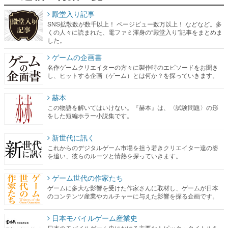
殿堂入り記事
SNS拡散数が数千以上！ ページビュー数万以上！ などなど。多
くの人々に読まれた、電ファミ渾身の“殿堂入り”記事をまとめま
した。
ゲームの企画書
名作ゲームクリエイターの方々に製作時のエピソードをお聞き
し、ヒットする企画（ゲーム）とは何か？を探っていきます。
赫本
この物語を解いてはいけない。『赫本』は、〈試験問題〉の形
をした短編ホラー小説集です。
新世代に訊く
これからのデジタルゲーム市場を担う若きクリエイター達の姿
を追い、彼らのルーツと情熱を探っていきます。
ゲーム世代の作家たち
ゲームに多大な影響を受けた作家さんに取材し、ゲームが日本
のコンテンツ産業やカルチャーに与えた影響を探る企画です。
日本モバイルゲーム産業史
日本のモバイルゲーム史における主要なトピック・タイトルを