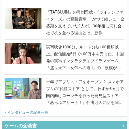
で作り込まれた理由を両ディレクターに聞
く
『TATSUJIN』の弓削雅稔×『ライデンファ
イターズ』の齋藤貴幸──かつて縦シュー全
盛期を支えていた2人が、30年後に同じ会
社で机を並べる理由とは。新作
『TATSUJIN EXTREME』で初タッグを組
んだレジェンド2人に訊く開発秘話
実写映像1000分、ルート分岐100種類以
上。配信開始5日で100万本を売った、中国
発の実写インタラクティブドラマゲーム
『盛世天下：女帝への道II』の、規模が違
うこだわりをプロデューサーに聞いた
半年でアプリストアをオープン？ スマホア
プリの“代替ストア”として、わずか6ヵ月で
国内向けローンチを行った発見型ストア
『あっぷアリーナ！』仕掛け人に話を聞い
てみた
インタビュー
の記事一覧
ゲームの企画書