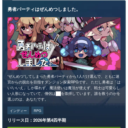
勇者パーティはぜんめつしました。
“ぜんめつ”してしまった勇者パーティから1人だけ選んで、ともに迷
宮からの脱出を目指すダンジョン探索RPGです。 ただし勇者は「は
い/いいえ」しか喋れず、魔法使いは魔法が使えず、戦士は可愛らし
い人形になっていて、僧侶は██を崇拝しています。誰を救うのかを
選ぶのは、あなたです。
インディー
RPG
リリース日：2026年第4四半期