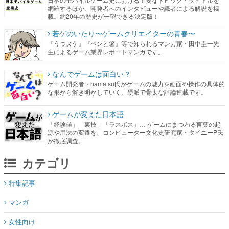
網羅するほか、開発者へのインタビューや識者による解説を掲
載。約20年の歴史が一望できる決定版！
若ゲのいたり〜ゲームクリエイターの青春〜
『うつヌケ』『ペンと箸』等で知られるマンガ家・田中圭一先
生によるゲーム業界レポートマンガです。
なんでゲームは面白い？
ゲーム開発者・hamatsu氏がゲームの魅力を画面や操作の具体的
な形から解き明かしていく、硬派で骨太な評論連載です。
ゲームが変えた日本語
「経験値」「裏技」「ラスボス」… ゲームにまつわる言葉の起
源や用法の変遷を、コンピューター文化史研究家・タイニーP氏
が徹底調査。
カテゴリ
特集記事
マンガ
女性向け