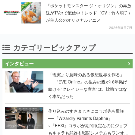
『ポケットモンスター ジ・オリジン』の再放
送がTVerで配信中！レッド（CV：竹内順子）
が主人公のオリジナルアニメ
2026年8月7日
カテゴリーピックアップ
インタビュー
「現実より意味のある仮想世界を作る」
──『EVE Online』の生みの親が18年掲げ
続ける”クレイジーな宣言”は、比喩ではな
く本気だった
作り込みのすさまじさにコラボ先も驚嘆
──『Wizardry Variants Daphne』
×『FFXI』コラボが期間限定なのにジョブ
もキャラも武器も戦闘システムもワンオフ