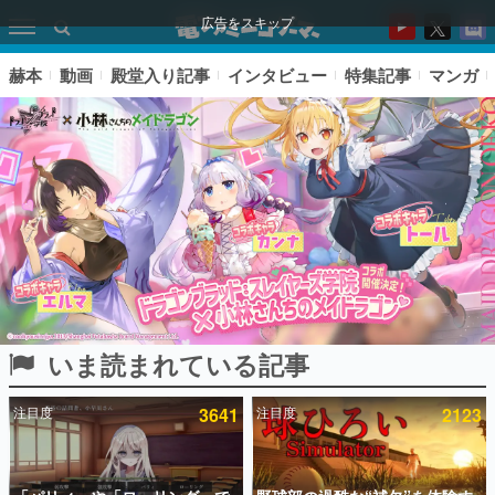
広告をスキップ
赫本
動画
殿堂入り記事
インタビュー
特集記事
マンガ
いま読まれている記事
ピックアップ
注目度
3641
注目度
2123
電ファミのいま読まれている記事ランキング
アプリセール情報