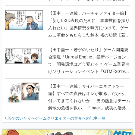
【若ゲのいたり最終回】
【田中圭一連載：バーチャファイター編】
「新しい3D表現のために、軍事技術を採り
入れたい」世界情勢を味方につけて、ゲー
ムに革命をもたらした鈴木 裕の功績【若ゲ
のいたり】
【田中圭一：若ゲのいたり】ゲーム開発統
合環境「Unreal Engine」最新バージョン
で、開発環境はどう変わる？ ゲーム業界向
けソリューションイベント「GTMF2019」
に行って、より理解を深めよう【PR】
【田中圭一連載：サイバーコネクトツー
編】すべての責任はオレが取る。だから、
付いてきてくれないか──男の熱意はチーム
解散の危機を救い、『.hack』成功の活路を
開く。業界の快男児・松山 洋に流れる血は
若ゲのいたり〜ゲームクリエイターの青春〜
の記事一覧
『少年ジャンプ』色だった【若ゲのいた
り】