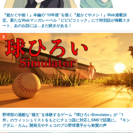
『超かぐや姫！』本編の“10年後”を描く『超かぐやメシ！』Web連載決
定。新たなWebマンガレーベル「ビビビコミック」にて特別話が掲載スタ
ート、あのお話には…まだ続きがある！
3
野球部の過酷な“補欠”を体験するゲーム『球ひろいSimulator』が「1
件」のウィッシュリストをもとにチェコ語に対応しSNSで話題に。『キン
グダム・カム』開発元やチェコのプロ野球選手から称賛の声