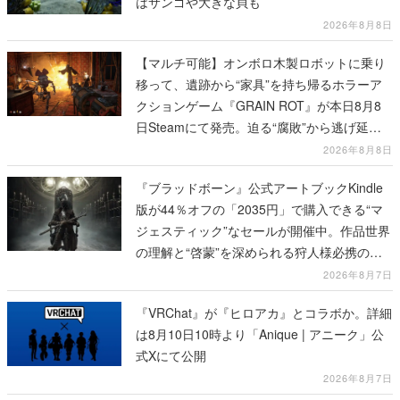
はサンゴや大きな貝も
2026年8月8日
【マルチ可能】オンボロ木製ロボットに乗り
移って、遺跡から“家具”を持ち帰るホラーア
クションゲーム『GRAIN ROT』が本日8月8
日Steamにて発売。迫る“腐敗”から逃げ延
び、持ち帰った家具で基地を再建
2026年8月8日
『ブラッドボーン』公式アートブックKindle
版が44％オフの「2035円」で購入できる“マ
ジェスティック”なセールが開催中。作品世界
の理解と“啓蒙”を深められる狩人様必携の一
冊
2026年8月7日
『VRChat』が『ヒロアカ』とコラボか。詳細
は8月10日10時より「Anique | アニーク」公
式Xにて公開
2026年8月7日