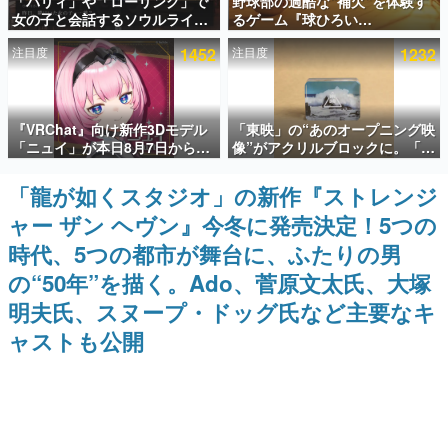
「パリィ」や「ローリング」で
野球部の過酷な“補欠”を体験す
女の子と会話するソウルライク
るゲーム『球ひろい
インタビュー
恋愛ゲーム『小早川さんはソウ
Simulator』が「1件」のウィッ
注目度
1452
注目度
1232
ルライク』無料公開。返事に失
シュリストをもとにチェコ語に
連載・特集一覧
敗すると「YOU DIED」
対応しSNSで話題に。『キング
ダム・カム』開発元やチェコの
プロ野球選手から称賛の声
殿堂入り記事
『VRChat』向け新作3Dモデル
「東映」の“あのオープニング映
SNS拡散数が数千以上！ ページビュー数万以上！ などな
ど。多くの人々に読まれた、電ファミ渾身の“殿堂入り”記
「ニュイ」が本日8月7日から
像”がアクリルブロックに。「東
事をまとめました。
BOOTHにて発売。瞳に光る星
映ヒストリカル グッズコレクシ
や感情豊かな表情が、小悪魔か
ョン」が8月下旬より発売
「龍が如くスタジオ」の新作『ストレンジ
ゲームの企画書
わいい
名作ゲームクリエイターの方々に製作時のエピソードをお
ャー ザン ヘヴン』今冬に発売決定！5つの
聞きし、ヒットする企画（ゲーム）とは何か？を探ってい
きます。
時代、5つの都市が舞台に、ふたりの男
赫本
の“50年”を描く。Ado、菅原文太氏、大塚
この物語を解いてはいけない。『赫本』は、〈試験問題〉
明夫氏、スヌープ・ドッグ氏など主要なキ
の形をした短編ホラー小説集です。
ャストも公開
新世代に訊く
これからのデジタルゲーム市場を担う若きクリエイター達
の姿を追い、彼らのルーツと情熱を探っていきます。
ゲーム世代の作家たち
ゲームに多大な影響を受けた作家さんに取材し、ゲームが