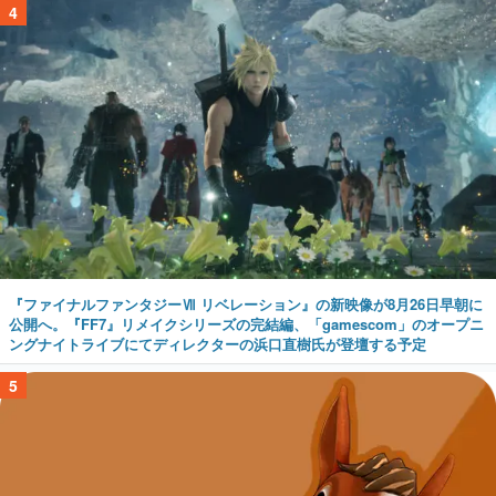
4
『ファイナルファンタジーⅦ リベレーション』の新映像が8月26日早朝に
公開へ。『FF7』リメイクシリーズの完結編、「gamescom」のオープニ
ングナイトライブにてディレクターの浜口直樹氏が登壇する予定
5