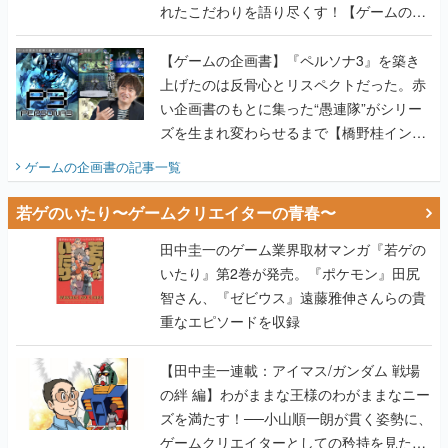
れたこだわりを語り尽くす！【ゲームの企
画書】
【ゲームの企画書】『ペルソナ3』を築き
上げたのは反骨心とリスペクトだった。赤
い企画書のもとに集った“愚連隊”がシリー
ズを生まれ変わらせるまで【橋野桂インタ
ビュー】
ゲームの企画書
の記事一覧
若ゲのいたり〜ゲームクリエイターの青春〜
田中圭一のゲーム業界取材マンガ『若ゲの
いたり』第2巻が発売。『ポケモン』田尻
智さん、『ゼビウス』遠藤雅伸さんらの貴
重なエピソードを収録
【田中圭一連載：アイマス/ガンダム 戦場
の絆 編】わがままな王様のわがままなニー
ズを満たす！──小山順一朗が貫く姿勢に、
ゲームクリエイターとしての矜持を見た