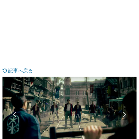
日本のコンテンツ産業やカルチャーに与えた影響を探る企
画です。
日本モバイルゲーム産業史
日本のモバイルゲーム史における主要なトピック・タイト
ルを網羅するほか、開発者へのインタビューや識者による
解説を掲載。約20年の歴史が一望できる決定版！
若ゲのいたり〜ゲームクリエイターの青春〜
『うつヌケ』『ペンと箸』等で知られるマンガ家・田中圭
一先生によるゲーム業界レポートマンガです。
記事へ戻る
なんでゲームは面白い？
ゲーム開発者・hamatsu氏がゲームの魅力を画面や操作の
具体的な形から解き明かしていく、硬派で骨太な評論連載
です。
ゲームが変えた日本語
「経験値」「裏技」「ラスボス」… ゲームにまつわる言葉
の起源や用法の変遷を、コンピューター文化史研究家・タ
イニーP氏が徹底調査。
カテゴリ
特集記事