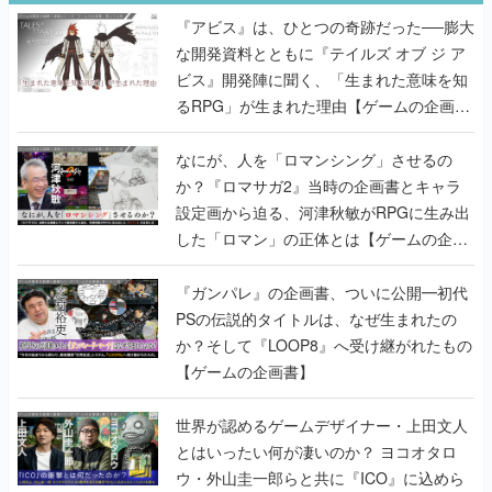
『アビス』は、ひとつの奇跡だった──膨大
な開発資料とともに『テイルズ オブ ジ ア
ビス』開発陣に聞く、「生まれた意味を知
るRPG」が生まれた理由【ゲームの企画
書】
なにが、人を「ロマンシング」させるの
か？『ロマサガ2』当時の企画書とキャラ
設定画から迫る、河津秋敏がRPGに生み出
した「ロマン」の正体とは【ゲームの企画
書】
『ガンパレ』の企画書、ついに公開━初代
PSの伝説的タイトルは、なぜ生まれたの
か？そして『LOOP8』へ受け継がれたもの
【ゲームの企画書】
世界が認めるゲームデザイナー・上田文人
とはいったい何が凄いのか？ ヨコオタロ
ウ・外山圭一郎らと共に『ICO』に込めら