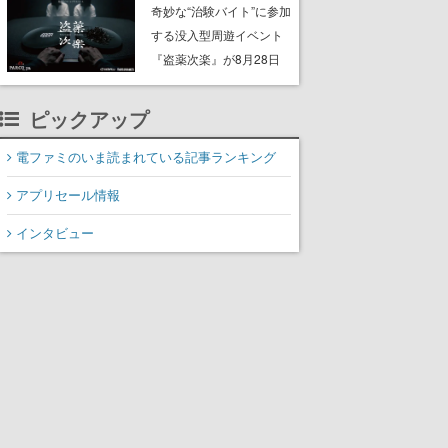
ッション”や歴代アートを
奇妙な“治験バイト”に参加
使用したフレーム切手な
する没入型周遊イベント
ど。8月31日まで受付
『盗薬次楽』が8月28日
よりPARCO_ya上野で開
催。正体不明の“薬”をめぐ
ピックアップ
る約90分のサスペンス
電ファミのいま読まれている記事ランキング
アプリセール情報
インタビュー