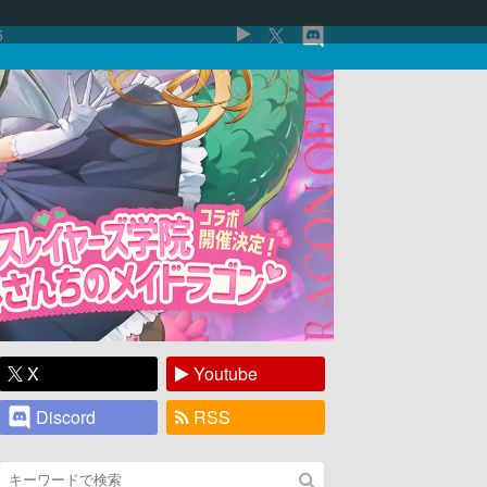
5
X
Youtube
Discord
RSS