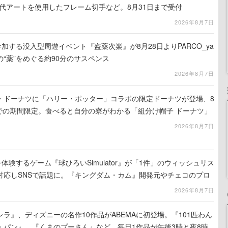
代アートを使用したフレーム切手など。8月31日まで受付
2026年8月7日
参加する没入型周遊イベント『盗薬次楽』が8月28日よりPARCO_ya
“薬”をめぐる約90分のサスペンス
2026年8月7日
・ドーナツに「ハリー・ポッター」コラボの限定ドーナツが登場、8
までの期間限定。食べると自分の寮がわかる「組分け帽子 ドーナツ」
ーツ ボックス」も
2026年8月7日
体験するゲーム『球ひろいSimulator』が「1件」のウィッシュリス
対応しSNSで話題に。『キングダム・カム』開発元やチェコのプロ
2026年8月7日
ラ』、ディズニーの名作10作品がABEMAに初登場。『101匹わん
・パン』、『くまのプーさん』など、毎日1作品が午後3時と夜8時