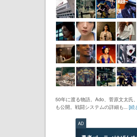
50年に渡る物語。Ado、菅原文太
も公開。戦闘システムの詳細も...
[続
AD