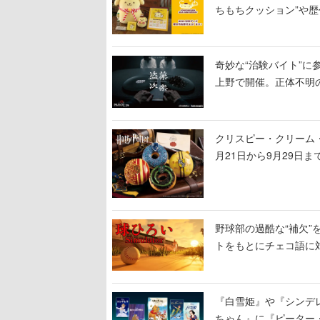
ちもちクッション”や歴
奇妙な“治験バイト”に
上野で開催。正体不明の
クリスピー・クリーム
月21日から9月29日
や4種セットの「ホグワ
野球部の過酷な“補欠”を
トをもとにチェコ語に
野球選手から称賛の声
『白雪姫』や『シンデレ
ちゃん』に『ピーター