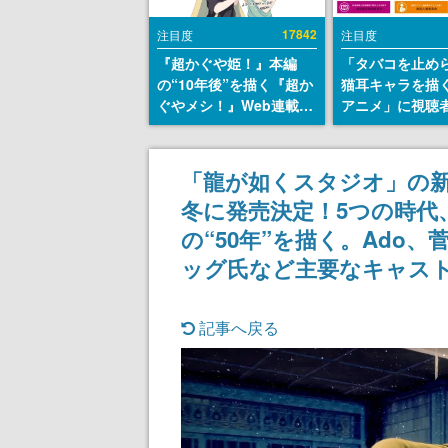
17842
注目度
注目度
『超かぐや姫！』本編
「タバコを止め
の“10年後”を描く『超か
猫耳キャラを描
ぐやメシ！』Web連載決
アニメ」に視聴
定。新たなWebマンガレ
から批判意見。
ーベル「ビビビコミッ
の使用と思しき
ク」にて特別話が掲載ス
めて、BPOが議
「龍が如くスタジオ」の新
タート、あのお話には…
す
冬に発売決定！5つの時代
まだ続きがある！
の“50年”を描く。Ado
ッグ氏など主要なキャス
記事へ戻る