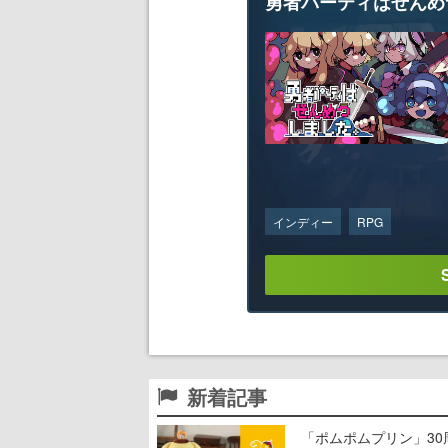
勇者パーティはぜんめ
インディー
RPG
新着記事
「ポムポムプリン」3