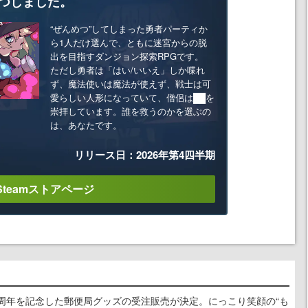
つしました。
“ぜんめつ”してしまった勇者パーティか
ら1人だけ選んで、ともに迷宮からの脱
出を目指すダンジョン探索RPGです。
ただし勇者は「はい/いいえ」しか喋れ
ず、魔法使いは魔法が使えず、戦士は可
愛らしい人形になっていて、僧侶は██を
崇拝しています。誰を救うのかを選ぶの
は、あなたです。
リリース日：2026年第4四半期
Steamストアページ
0周年を記念した郵便局グッズの受注販売が決定。にっこり笑顔の“も