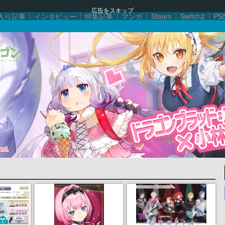
広告をスキップ
入り記事
インタビュー
特集記事
マンガ
Steam
Switch2
PS