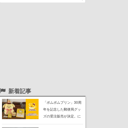
新着記事
「ポムポムプリン」30周
年を記念した郵便局グッ
ズの受注販売が決定。に
っこり笑顔の“もちもちク