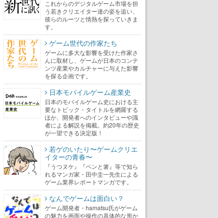
これからのデジタルゲーム市場を担
う若きクリエイター達の姿を追い、
彼らのルーツと情熱を探っていきま
す。
ゲーム世代の作家たち
ゲームに多大な影響を受けた作家さ
んに取材し、ゲームが日本のコンテ
ンツ産業やカルチャーに与えた影響
を探る企画です。
日本モバイルゲーム産業史
日本のモバイルゲーム史における主
要なトピック・タイトルを網羅する
ほか、開発者へのインタビューや識
者による解説を掲載。約20年の歴史
が一望できる決定版！
若ゲのいたり〜ゲームクリエ
イターの青春〜
『うつヌケ』『ペンと箸』等で知ら
れるマンガ家・田中圭一先生による
ゲーム業界レポートマンガです。
なんでゲームは面白い？
ゲーム開発者・hamatsu氏がゲーム
の魅力を画面や操作の具体的な形か