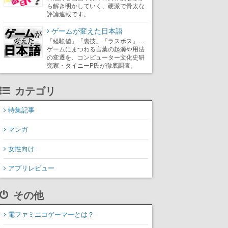
ら解き明かしていく、硬派で骨太な
評論連載です。
ゲームが変えた日本語
「経験値」「裏技」「ラスボス」…
ゲームにまつわる言葉の起源や用法
の変遷を、コンピューター文化史研
究家・タイニーP氏が徹底調査。
カテゴリ
特集記事
マンガ
女性向け
アプリレビュー
その他
電ファミニコゲーマーとは？