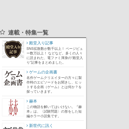
連載・特集一覧
殿堂入り記事
SNS拡散数が数千以上！ ページビュ
ー数万以上！ などなど。多くの人々
に読まれた、電ファミ渾身の“殿堂入
り”記事をまとめました。
ゲームの企画書
名作ゲームクリエイターの方々に製
作時のエピソードをお聞きし、ヒッ
トする企画（ゲーム）とは何か？を
探っていきます。
赫本
この物語を解いてはいけない。『赫
本』は、〈試験問題〉の形をした短
編ホラー小説集です。
新世代に訊く