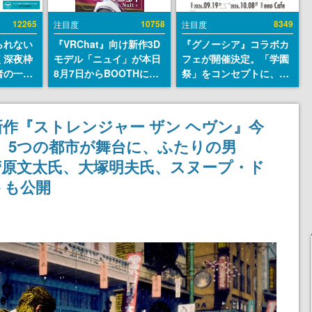
12265
10758
8349
注目度
注目度
られない
『VRChat』向け新作3D
『グノーシア』コラボカ
く深夜枠
モデル「ニュイ」が本日
フェが開催決定。「学園
者の一部
8月7日からBOOTHにて
祭」をコンセプトに、模
違法薬物
発売。瞳に光る星や感情
擬店やセツやSQ、ラキオ
描写も含
豊かな表情が、小悪魔か
たちが学祭バンドを楽し
論を交わ
わいい
む様子を切り取った新グ
作『ストレンジャー ザン ヘヴン』今
ッズが展開
、5つの都市が舞台に、ふたりの男
、菅原文太氏、大塚明夫氏、スヌープ・ド
トも公開