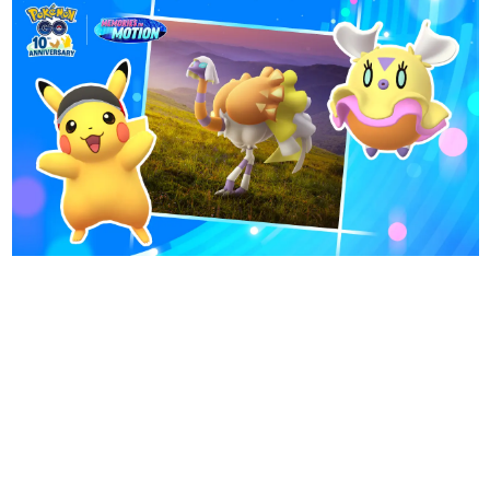
日本のコンテンツ産業やカルチャーに与えた影響を探る企
画です。
日本モバイルゲーム産業史
日本のモバイルゲーム史における主要なトピック・タイト
ルを網羅するほか、開発者へのインタビューや識者による
解説を掲載。約20年の歴史が一望できる決定版！
若ゲのいたり〜ゲームクリエイターの青春〜
『うつヌケ』『ペンと箸』等で知られるマンガ家・田中圭
一先生によるゲーム業界レポートマンガです。
なんでゲームは面白い？
ゲーム開発者・hamatsu氏がゲームの魅力を画面や操作の
具体的な形から解き明かしていく、硬派で骨太な評論連載
です。
ゲームが変えた日本語
「経験値」「裏技」「ラスボス」… ゲームにまつわる言葉
の起源や用法の変遷を、コンピューター文化史研究家・タ
イニーP氏が徹底調査。
カテゴリ
特集記事