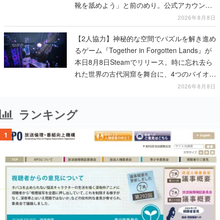
靴を舐めよう」と前のめり。公式アカウント
も開設され、2026年リリースに向けて開発中
2026年8月8日
【2人協力】神秘的な空間でパズルを解き進め
るゲーム『Together in Forgotten Lands』が
本日8月8日Steamでリリース。時に忘れ去ら
れた世界の古代洞窟を舞台に、4つのバイオー
ムを探索しながら脱出を目指す
2026年8月8日
ランキング
1