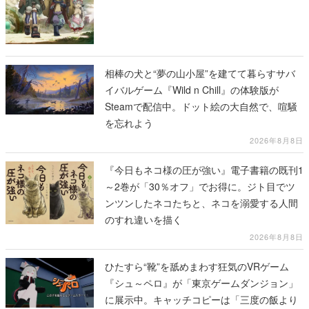
相棒の犬と“夢の山小屋”を建てて暮らすサバ
イバルゲーム『Wild n Chill』の体験版が
Steamで配信中。ドット絵の大自然で、喧騒
を忘れよう
2026年8月8日
『今日もネコ様の圧が強い』電子書籍の既刊1
～2巻が「30％オフ」でお得に。ジト目でツ
ンツンしたネコたちと、ネコを溺愛する人間
のすれ違いを描く
2026年8月8日
ひたすら“靴”を舐めまわす狂気のVRゲーム
『シュ～ペロ』が「東京ゲームダンジョン」
に展示中。キャッチコピーは「三度の飯より