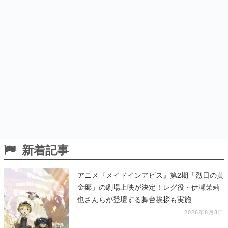
新着記事
アニメ『メイドインアビス』第2期「烈日の黄
金郷」の劇場上映が決定！レグ役・伊瀬茉莉
也さんらが登壇する舞台挨拶も実施
2026年8月8日