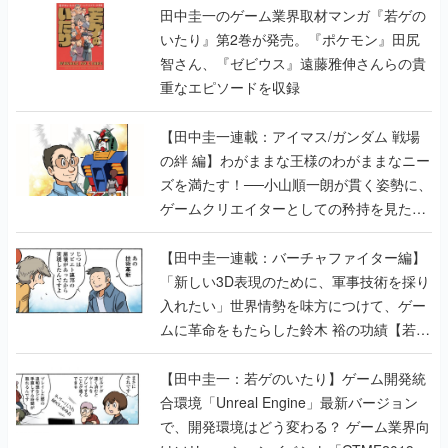
田中圭一のゲーム業界取材マンガ『若ゲの
いたり』第2巻が発売。『ポケモン』田尻
智さん、『ゼビウス』遠藤雅伸さんらの貴
重なエピソードを収録
【田中圭一連載：アイマス/ガンダム 戦場
の絆 編】わがままな王様のわがままなニー
ズを満たす！──小山順一朗が貫く姿勢に、
ゲームクリエイターとしての矜持を見た
【若ゲのいたり最終回】
【田中圭一連載：バーチャファイター編】
「新しい3D表現のために、軍事技術を採り
入れたい」世界情勢を味方につけて、ゲー
ムに革命をもたらした鈴木 裕の功績【若ゲ
のいたり】
【田中圭一：若ゲのいたり】ゲーム開発統
合環境「Unreal Engine」最新バージョン
で、開発環境はどう変わる？ ゲーム業界向