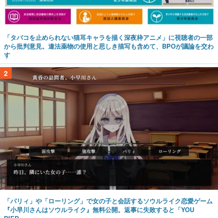
「タバコを止められない猫耳キャラを描く深夜枠アニメ」に視聴者の一部
から批判意見。違法薬物の使用と思しき描写も含めて、BPOが議論を交わ
す
2
「パリィ」や「ローリング」で女の子と会話するソウルライク恋愛ゲーム
『小早川さんはソウルライク』無料公開。返事に失敗すると「YOU