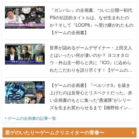
書】
『ガンパレ』の企画書、ついに公開━初代
PSの伝説的タイトルは、なぜ生まれたの
か？そして『LOOP8』へ受け継がれたもの
【ゲームの企画書】
世界が認めるゲームデザイナー・上田文人
とはいったい何が凄いのか？ ヨコオタロ
ウ・外山圭一郎らと共に『ICO』に込めら
れたこだわりを語り尽くす！【ゲームの企
画書】
【ゲームの企画書】『ペルソナ3』を築き
上げたのは反骨心とリスペクトだった。赤
い企画書のもとに集った“愚連隊”がシリー
ズを生まれ変わらせるまで【橋野桂インタ
ビュー】
ゲームの企画書
の記事一覧
若ゲのいたり〜ゲームクリエイターの青春〜