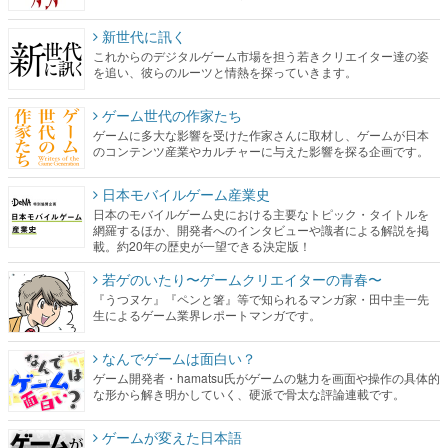
新世代に訊く
これからのデジタルゲーム市場を担う若きクリエイター達の姿
を追い、彼らのルーツと情熱を探っていきます。
ゲーム世代の作家たち
ゲームに多大な影響を受けた作家さんに取材し、ゲームが日本
のコンテンツ産業やカルチャーに与えた影響を探る企画です。
日本モバイルゲーム産業史
日本のモバイルゲーム史における主要なトピック・タイトルを
網羅するほか、開発者へのインタビューや識者による解説を掲
載。約20年の歴史が一望できる決定版！
若ゲのいたり〜ゲームクリエイターの青春〜
『うつヌケ』『ペンと箸』等で知られるマンガ家・田中圭一先
生によるゲーム業界レポートマンガです。
なんでゲームは面白い？
ゲーム開発者・hamatsu氏がゲームの魅力を画面や操作の具体的
な形から解き明かしていく、硬派で骨太な評論連載です。
ゲームが変えた日本語