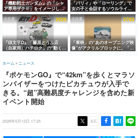
『機動戦士ガンダム』の「シャ
「パリィ」や「ローリング」で
ア専用ザクⅡ」をイメージした
女の子と会話するソウルライク
インタビュー
散水ホースリールが予約開始。
恋愛ゲーム『小早川さんはソウ
注目度
2926
注目度
2783
本体にはシャアのパーソナルマ
ルライク』無料公開。返事に失
連載・特集一覧
ークやジオン公国軍のエンブレ
敗すると「YOU DIED」
ム、型式番号などを配置
殿堂入り記事
SNS拡散数が数千以上！ ページビュー数万以上！ などな
『頭文字D』「藤原とうふ店
「東映」の“あのオープニング映
ど。多くの人々に読まれた、電ファミ渾身の“殿堂入り”記
（自家用）ハチロク」の“動くテ
像”がアクリルブロックに。「東
事をまとめました。
ィッシュケース”が買えるポップ
映ヒストリカル グッズコレクシ
アップショップが開催へ。マン
ョン」が8月下旬より発売
ゲームの企画書
ホーム
ニュース
ガの舞台である群馬の「イオン
名作ゲームクリエイターの方々に製作時のエピソードをお
聞きし、ヒットする企画（ゲーム）とは何か？を探ってい
モール高崎」にて、8月11日か
『ポケモンGO』で“42km”を歩くとマラソ
きます。
ら8月20日までの期間限定で開
催予定
ンバイザーをつけたピカチュウが入手で
赫本
この物語を解いてはいけない。『赫本』は、〈試験問題〉
きる。“超”高難易度チャレンジを含めた新
の形をした短編ホラー小説集です。
イベント開始
新世代に訊く
これからのデジタルゲーム市場を担う若きクリエイター達
の姿を追い、彼らのルーツと情熱を探っていきます。
2026年5月12日 17:25
反応
ゲーム世代の作家たち
ゲームに多大な影響を受けた作家さんに取材し、ゲームが