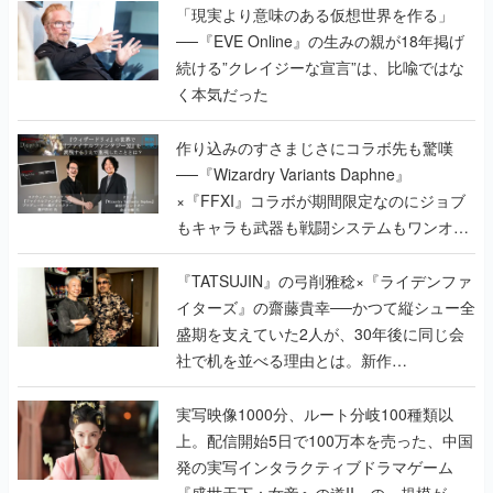
「現実より意味のある仮想世界を作る」
──『EVE Online』の生みの親が18年掲げ
続ける”クレイジーな宣言”は、比喩ではな
く本気だった
作り込みのすさまじさにコラボ先も驚嘆
──『Wizardry Variants Daphne』
×『FFXI』コラボが期間限定なのにジョブ
もキャラも武器も戦闘システムもワンオフ
で作り込まれた理由を両ディレクターに聞
く
『TATSUJIN』の弓削雅稔×『ライデンファ
イターズ』の齋藤貴幸──かつて縦シュー全
盛期を支えていた2人が、30年後に同じ会
社で机を並べる理由とは。新作
『TATSUJIN EXTREME』で初タッグを組
んだレジェンド2人に訊く開発秘話
実写映像1000分、ルート分岐100種類以
上。配信開始5日で100万本を売った、中国
発の実写インタラクティブドラマゲーム
『盛世天下：女帝への道II』の、規模が違