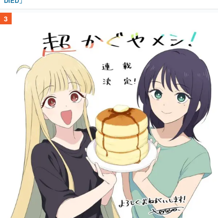
DIED」
3