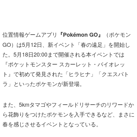
マンガ
女性向け
位置情報ゲームアプリ
（ポケモン
『Pokémon GO』
アプリレビュー
GO）は5月12日、新イベント「春の遠足」を開始し
その他
た。5月18日20:00まで開催される本イベントでは
電ファミニコゲーマーとは？
『ポケットモンスター スカーレット・バイオレッ
ト』で初めて発見された「ヒラヒナ」「クエスパト
運営：株式会社マレ
ラ」といったポケモンが新登場。
また、5kmタマゴやフィールドリサーチのリワードか
ら花飾りをつけたポケモンを入手できるなど、まさに
春を感じさせるイベントとなっている。