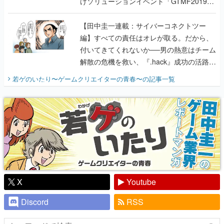
けソリューションイベント「GTMF2019」
に行って、より理解を深めよう【PR】
【田中圭一連載：サイバーコネクトツー
編】すべての責任はオレが取る。だから、
付いてきてくれないか──男の熱意はチーム
解散の危機を救い、『.hack』成功の活路を
開く。業界の快男児・松山 洋に流れる血は
若ゲのいたり〜ゲームクリエイターの青春〜
の記事一覧
『少年ジャンプ』色だった【若ゲのいた
り】
X
Youtube
Discord
RSS