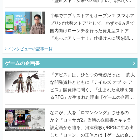
うこだわりをプロデューサーに聞いた
半年でアプリストアをオープン？ スマホア
プリの“代替ストア”として、わずか6ヵ月で
国内向けローンチを行った発見型ストア
『あっぷアリーナ！』仕掛け人に話を聞い
てみた
インタビュー
の記事一覧
ゲームの企画書
『アビス』は、ひとつの奇跡だった──膨大
な開発資料とともに『テイルズ オブ ジ ア
ビス』開発陣に聞く、「生まれた意味を知
るRPG」が生まれた理由【ゲームの企画
書】
なにが、人を「ロマンシング」させるの
か？『ロマサガ2』当時の企画書とキャラ
設定画から迫る、河津秋敏がRPGに生み出
した「ロマン」の正体とは【ゲームの企画