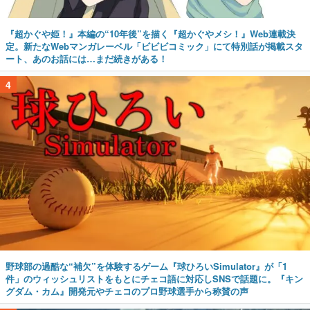
『超かぐや姫！』本編の“10年後”を描く『超かぐやメシ！』Web連載決
定。新たなWebマンガレーベル「ビビビコミック」にて特別話が掲載スタ
ート、あのお話には…まだ続きがある！
4
野球部の過酷な“補欠”を体験するゲーム『球ひろいSimulator』が「1
件」のウィッシュリストをもとにチェコ語に対応しSNSで話題に。『キン
グダム・カム』開発元やチェコのプロ野球選手から称賛の声