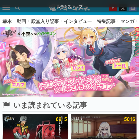
広告をスキップ
赫本
動画
殿堂入り記事
インタビュー
特集記事
マンガ
いま読まれている記事
ピックアップ
注目度
6215
注目度
5016
電ファミのいま読まれている記事ランキング
アプリセール情報