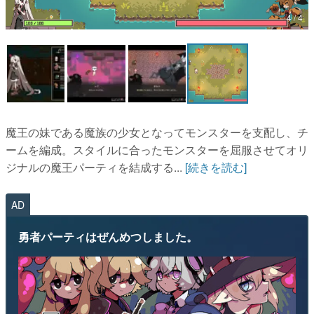
4 / 4
マンガ
女性向け
アプリレビュー
その他
魔王の妹である魔族の少女となってモンスターを支配し、チ
電ファミニコゲーマーとは？
ームを編成。スタイルに合ったモンスターを屈服させてオリ
ジナルの魔王パーティを結成する...
[続きを読む]
運営：株式会社マレ
AD
勇者パーティはぜんめつしました。