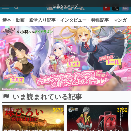
広告をスキップ
赫本
動画
殿堂入り記事
インタビュー
特集記事
マンガ
いま読まれている記事
ピックアップ
注目度
5676
注目度
3762
電ファミのいま読まれている記事ランキング
アプリセール情報