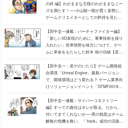
の絆 編】わがままな王様のわがままなニー
ズを満たす！──小山順一朗が貫く姿勢に、
ゲームクリエイターとしての矜持を見た
【若ゲのいたり最終回】
【田中圭一連載：バーチャファイター編】
「新しい3D表現のために、軍事技術を採り
入れたい」世界情勢を味方につけて、ゲー
ムに革命をもたらした鈴木 裕の功績【若ゲ
のいたり】
【田中圭一：若ゲのいたり】ゲーム開発統
合環境「Unreal Engine」最新バージョン
で、開発環境はどう変わる？ ゲーム業界向
けソリューションイベント「GTMF2019」
に行って、より理解を深めよう【PR】
【田中圭一連載：サイバーコネクトツー
編】すべての責任はオレが取る。だから、
付いてきてくれないか──男の熱意はチーム
解散の危機を救い、『.hack』成功の活路を
開く。業界の快男児・松山 洋に流れる血は