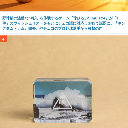
野球部の過酷な“補欠”を体験するゲーム『球ひろいSimulator』が「1
件」のウィッシュリストをもとにチェコ語に対応しSNSで話題に。『キン
グダム・カム』開発元やチェコのプロ野球選手から称賛の声
4