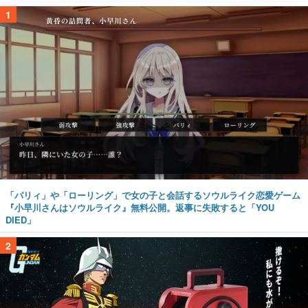
1
「パリィ」や「ローリング」で女の子と会話するソウルライク恋愛ゲーム
『小早川さんはソウルライク』無料公開。返事に失敗すると「YOU
DIED」
2