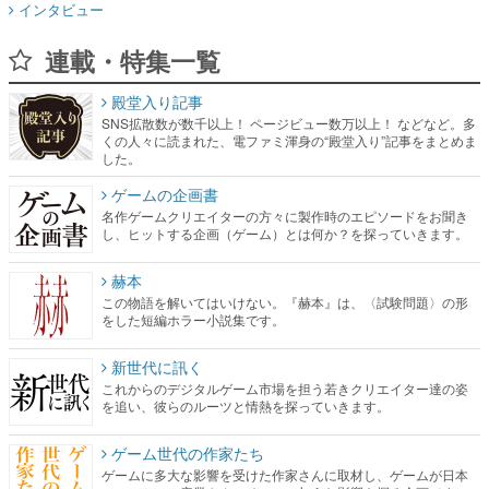
インタビュー
連載・特集一覧
殿堂入り記事
SNS拡散数が数千以上！ ページビュー数万以上！ などなど。多
くの人々に読まれた、電ファミ渾身の“殿堂入り”記事をまとめま
した。
ゲームの企画書
名作ゲームクリエイターの方々に製作時のエピソードをお聞き
し、ヒットする企画（ゲーム）とは何か？を探っていきます。
赫本
この物語を解いてはいけない。『赫本』は、〈試験問題〉の形
をした短編ホラー小説集です。
新世代に訊く
これからのデジタルゲーム市場を担う若きクリエイター達の姿
を追い、彼らのルーツと情熱を探っていきます。
ゲーム世代の作家たち
ゲームに多大な影響を受けた作家さんに取材し、ゲームが日本