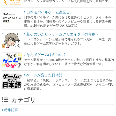
のコンテンツ産業やカルチャーに与えた影響を探る企画です。
日本モバイルゲーム産業史
日本のモバイルゲーム史における主要なトピック・タイトルを
網羅するほか、開発者へのインタビューや識者による解説を掲
載。約20年の歴史が一望できる決定版！
若ゲのいたり〜ゲームクリエイターの青春〜
『うつヌケ』『ペンと箸』等で知られるマンガ家・田中圭一先
生によるゲーム業界レポートマンガです。
なんでゲームは面白い？
ゲーム開発者・hamatsu氏がゲームの魅力を画面や操作の具体的
な形から解き明かしていく、硬派で骨太な評論連載です。
ゲームが変えた日本語
「経験値」「裏技」「ラスボス」… ゲームにまつわる言葉の起
源や用法の変遷を、コンピューター文化史研究家・タイニーP氏
が徹底調査。
カテゴリ
特集記事