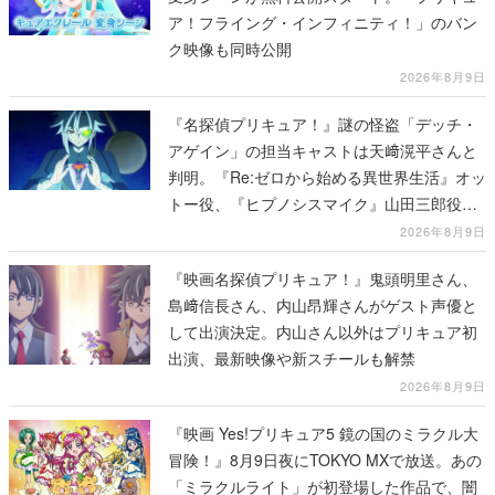
ア！フライング・インフィニティ！」のバン
ク映像も同時公開
2026年8月9日
『名探偵プリキュア！』謎の怪盗「デッチ・
アゲイン」の担当キャストは天﨑滉平さんと
判明。『Re:ゼロから始める異世界生活』オッ
トー役、『ヒプノシスマイク』山田三郎役な
ど
2026年8月9日
『映画名探偵プリキュア！』鬼頭明里さん、
島﨑信長さん、内山昂輝さんがゲスト声優と
して出演決定。内山さん以外はプリキュア初
出演、最新映像や新スチールも解禁
2026年8月9日
『映画 Yes!プリキュア5 鏡の国のミラクル大
冒険！』8月9日夜にTOKYO MXで放送。あの
「ミラクルライト」が初登場した作品で、闇