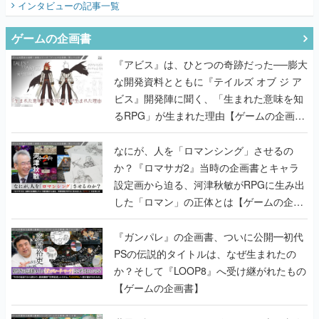
インタビュー
の記事一覧
ゲームの企画書
『アビス』は、ひとつの奇跡だった──膨大
な開発資料とともに『テイルズ オブ ジ ア
ビス』開発陣に聞く、「生まれた意味を知
るRPG」が生まれた理由【ゲームの企画
書】
なにが、人を「ロマンシング」させるの
か？『ロマサガ2』当時の企画書とキャラ
設定画から迫る、河津秋敏がRPGに生み出
した「ロマン」の正体とは【ゲームの企画
書】
『ガンパレ』の企画書、ついに公開━初代
PSの伝説的タイトルは、なぜ生まれたの
か？そして『LOOP8』へ受け継がれたもの
【ゲームの企画書】