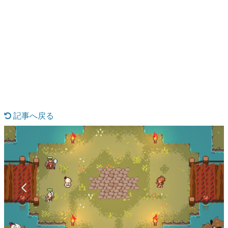
日本のコンテンツ産業やカルチャーに与えた影響を探る企
画です。
日本モバイルゲーム産業史
日本のモバイルゲーム史における主要なトピック・タイト
ルを網羅するほか、開発者へのインタビューや識者による
解説を掲載。約20年の歴史が一望できる決定版！
若ゲのいたり〜ゲームクリエイターの青春〜
『うつヌケ』『ペンと箸』等で知られるマンガ家・田中圭
一先生によるゲーム業界レポートマンガです。
記事へ戻る
なんでゲームは面白い？
ゲーム開発者・hamatsu氏がゲームの魅力を画面や操作の
具体的な形から解き明かしていく、硬派で骨太な評論連載
です。
ゲームが変えた日本語
「経験値」「裏技」「ラスボス」… ゲームにまつわる言葉
の起源や用法の変遷を、コンピューター文化史研究家・タ
イニーP氏が徹底調査。
カテゴリ
特集記事