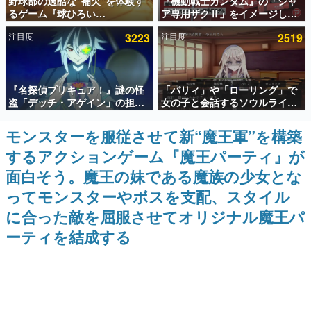
野球部の過酷な“補欠”を体験す
『機動戦士ガンダム』の「シャ
るゲーム『球ひろい
ア専用ザクⅡ」をイメージした
インタビュー
Simulator』が「1件」のウィッ
散水ホースリールが予約開始。
注目度
3223
注目度
2519
シュリストをもとにチェコ語に
本体にはシャアのパーソナルマ
連載・特集一覧
対応しSNSで話題に。『キング
ークやジオン公国軍のエンブレ
ダム・カム』開発元やチェコの
ム、型式番号などを配置
プロ野球選手から称賛の声
殿堂入り記事
『名探偵プリキュア！』謎の怪
「パリィ」や「ローリング」で
SNS拡散数が数千以上！ ページビュー数万以上！ などな
ど。多くの人々に読まれた、電ファミ渾身の“殿堂入り”記
盗「デッチ・アゲイン」の担当
女の子と会話するソウルライク
事をまとめました。
キャストは天﨑滉平さんと判
恋愛ゲーム『小早川さんはソウ
明。『Re:ゼロから始める異世
ルライク』無料公開。返事に失
モンスターを服従させて新“魔王軍”を構築
ゲームの企画書
界生活』オットー役、『ヒプノ
敗すると「YOU DIED」
名作ゲームクリエイターの方々に製作時のエピソードをお
するアクションゲーム『魔王パーティ』が
シスマイク』山田三郎役など
聞きし、ヒットする企画（ゲーム）とは何か？を探ってい
きます。
面白そう。魔王の妹である魔族の少女とな
赫本
ってモンスターやボスを支配、スタイル
この物語を解いてはいけない。『赫本』は、〈試験問題〉
に合った敵を屈服させてオリジナル魔王パ
の形をした短編ホラー小説集です。
ーティを結成する
新世代に訊く
これからのデジタルゲーム市場を担う若きクリエイター達
の姿を追い、彼らのルーツと情熱を探っていきます。
ゲーム世代の作家たち
ゲームに多大な影響を受けた作家さんに取材し、ゲームが