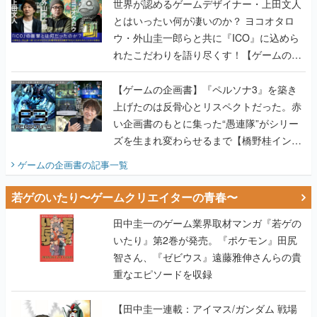
世界が認めるゲームデザイナー・上田文人
とはいったい何が凄いのか？ ヨコオタロ
ウ・外山圭一郎らと共に『ICO』に込めら
れたこだわりを語り尽くす！【ゲームの企
画書】
【ゲームの企画書】『ペルソナ3』を築き
上げたのは反骨心とリスペクトだった。赤
い企画書のもとに集った“愚連隊”がシリー
ズを生まれ変わらせるまで【橋野桂インタ
ビュー】
ゲームの企画書
の記事一覧
若ゲのいたり〜ゲームクリエイターの青春〜
田中圭一のゲーム業界取材マンガ『若ゲの
いたり』第2巻が発売。『ポケモン』田尻
智さん、『ゼビウス』遠藤雅伸さんらの貴
重なエピソードを収録
【田中圭一連載：アイマス/ガンダム 戦場