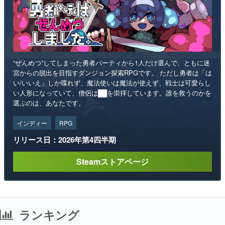
“ぜんめつ”してしまった勇者パーティから1人だけ選んで、ともに迷
宮からの脱出を目指すダンジョン探索RPGです。 ただし勇者は「は
い/いいえ」しか喋れず、魔法使いは魔法が使えず、戦士は可愛らし
い人形になっていて、僧侶は██を崇拝しています。誰を救うのかを
選ぶのは、あなたです。
インディー
RPG
リリース日：2026年第4四半期
Steamストアページ
ランキング