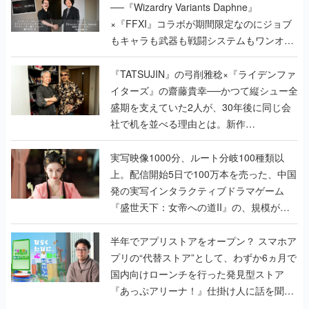
──『Wizardry Variants Daphne』
×『FFXI』コラボが期間限定なのにジョブ
もキャラも武器も戦闘システムもワンオフ
で作り込まれた理由を両ディレクターに聞
く
『TATSUJIN』の弓削雅稔×『ライデンファ
イターズ』の齋藤貴幸──かつて縦シュー全
盛期を支えていた2人が、30年後に同じ会
社で机を並べる理由とは。新作
『TATSUJIN EXTREME』で初タッグを組
んだレジェンド2人に訊く開発秘話
実写映像1000分、ルート分岐100種類以
上。配信開始5日で100万本を売った、中国
発の実写インタラクティブドラマゲーム
『盛世天下：女帝への道II』の、規模が違
うこだわりをプロデューサーに聞いた
半年でアプリストアをオープン？ スマホア
プリの“代替ストア”として、わずか6ヵ月で
国内向けローンチを行った発見型ストア
『あっぷアリーナ！』仕掛け人に話を聞い
てみた