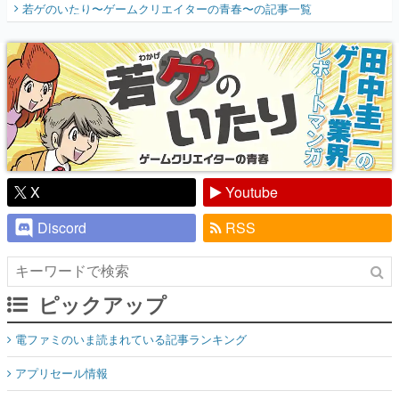
若ゲのいたり〜ゲームクリエイターの青春〜
の記事一覧
『少年ジャンプ』色だった【若ゲのいた
り】
X
Youtube
Discord
RSS
ピックアップ
電ファミのいま読まれている記事ランキング
アプリセール情報