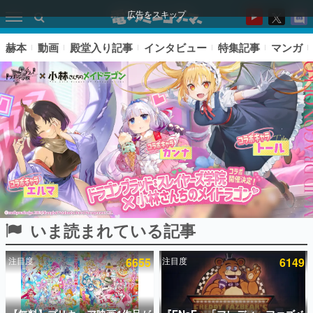
広告をスキップ
赫本
動画
殿堂入り記事
インタビュー
特集記事
マンガ
いま読まれている記事
ピックアップ
注目度
6655
注目度
6149
電ファミのいま読まれている記事ランキング
アプリセール情報