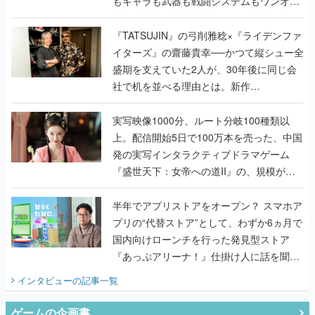
もキャラも武器も戦闘システムもワンオフ
で作り込まれた理由を両ディレクターに聞
く
『TATSUJIN』の弓削雅稔×『ライデンファ
イターズ』の齋藤貴幸──かつて縦シュー全
盛期を支えていた2人が、30年後に同じ会
社で机を並べる理由とは。新作
『TATSUJIN EXTREME』で初タッグを組
んだレジェンド2人に訊く開発秘話
実写映像1000分、ルート分岐100種類以
上。配信開始5日で100万本を売った、中国
発の実写インタラクティブドラマゲーム
『盛世天下：女帝への道II』の、規模が違
うこだわりをプロデューサーに聞いた
半年でアプリストアをオープン？ スマホア
プリの“代替ストア”として、わずか6ヵ月で
国内向けローンチを行った発見型ストア
『あっぷアリーナ！』仕掛け人に話を聞い
てみた
インタビュー
の記事一覧
ゲームの企画書