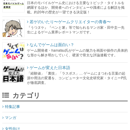
日本のモバイルゲーム史における主要なトピック・タイトルを
網羅するほか、開発者へのインタビューや識者による解説を掲
載。約20年の歴史が一望できる決定版！
若ゲのいたり〜ゲームクリエイターの青春〜
『うつヌケ』『ペンと箸』等で知られるマンガ家・田中圭一先
生によるゲーム業界レポートマンガです。
なんでゲームは面白い？
ゲーム開発者・hamatsu氏がゲームの魅力を画面や操作の具体的
な形から解き明かしていく、硬派で骨太な評論連載です。
ゲームが変えた日本語
「経験値」「裏技」「ラスボス」… ゲームにまつわる言葉の起
源や用法の変遷を、コンピューター文化史研究家・タイニーP氏
が徹底調査。
カテゴリ
特集記事
マンガ
女性向け