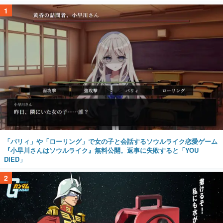
1
「パリィ」や「ローリング」で女の子と会話するソウルライク恋愛ゲーム
『小早川さんはソウルライク』無料公開。返事に失敗すると「YOU
DIED」
2