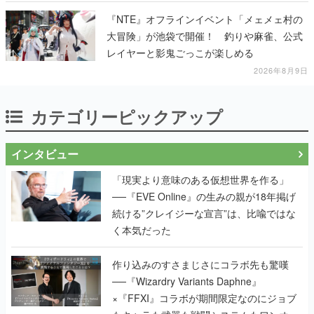
『NTE』オフラインイベント「メェメェ村の
大冒険」が池袋で開催！ 釣りや麻雀、公式
レイヤーと影鬼ごっこが楽しめる
2026年8月9日
カテゴリーピックアップ
インタビュー
「現実より意味のある仮想世界を作る」
──『EVE Online』の生みの親が18年掲げ
続ける”クレイジーな宣言”は、比喩ではな
く本気だった
作り込みのすさまじさにコラボ先も驚嘆
──『Wizardry Variants Daphne』
×『FFXI』コラボが期間限定なのにジョブ