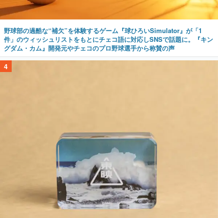
野球部の過酷な“補欠”を体験するゲーム『球ひろいSimulator』が「1
件」のウィッシュリストをもとにチェコ語に対応しSNSで話題に。『キン
グダム・カム』開発元やチェコのプロ野球選手から称賛の声
4