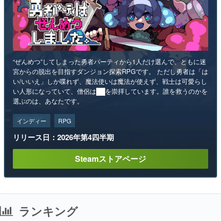
“ぜんめつ”してしまった勇者パーティから1人だけ選んで、ともに迷
宮からの脱出を目指すダンジョン探索RPGです。 ただし勇者は「は
い/いいえ」しか喋れず、魔法使いは魔法が使えず、戦士は可愛らし
い人形になっていて、僧侶は██を崇拝しています。誰を救うのかを
選ぶのは、あなたです。
インディー
RPG
リリース日：2026年第4四半期
Steamストアページ
ランキング