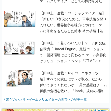
ゲームクリエイターとしての矜持を見た
【若ゲのいたり最終回】
【田中圭一連載：バーチャファイター編】
「新しい3D表現のために、軍事技術を採り
入れたい」世界情勢を味方につけて、ゲー
ムに革命をもたらした鈴木 裕の功績【若ゲ
のいたり】
【田中圭一：若ゲのいたり】ゲーム開発統
合環境「Unreal Engine」最新バージョン
で、開発環境はどう変わる？ ゲーム業界向
けソリューションイベント「GTMF2019」
に行って、より理解を深めよう【PR】
【田中圭一連載：サイバーコネクトツー
編】すべての責任はオレが取る。だから、
付いてきてくれないか──男の熱意はチーム
解散の危機を救い、『.hack』成功の活路を
開く。業界の快男児・松山 洋に流れる血は
若ゲのいたり〜ゲームクリエイターの青春〜
の記事一覧
『少年ジャンプ』色だった【若ゲのいた
り】