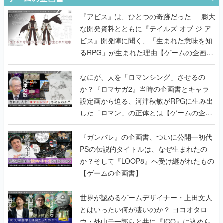
『アビス』は、ひとつの奇跡だった──膨大
な開発資料とともに『テイルズ オブ ジ ア
ビス』開発陣に聞く、「生まれた意味を知
るRPG」が生まれた理由【ゲームの企画
書】
なにが、人を「ロマンシング」させるの
か？『ロマサガ2』当時の企画書とキャラ
設定画から迫る、河津秋敏がRPGに生み出
した「ロマン」の正体とは【ゲームの企画
書】
『ガンパレ』の企画書、ついに公開━初代
PSの伝説的タイトルは、なぜ生まれたの
か？そして『LOOP8』へ受け継がれたもの
【ゲームの企画書】
世界が認めるゲームデザイナー・上田文人
とはいったい何が凄いのか？ ヨコオタロ
ウ・外山圭一郎らと共に『ICO』に込めら