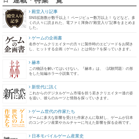
殿堂入り記事
SNS拡散数が数千以上！ ページビュー数万以上！ などなど。多
くの人々に読まれた、電ファミ渾身の“殿堂入り”記事をまとめま
した。
ゲームの企画書
名作ゲームクリエイターの方々に製作時のエピソードをお聞き
し、ヒットする企画（ゲーム）とは何か？を探っていきます。
赫本
この物語を解いてはいけない。『赫本』は、〈試験問題〉の形
をした短編ホラー小説集です。
新世代に訊く
これからのデジタルゲーム市場を担う若きクリエイター達の姿
を追い、彼らのルーツと情熱を探っていきます。
ゲーム世代の作家たち
ゲームに多大な影響を受けた作家さんに取材し、ゲームが日本
のコンテンツ産業やカルチャーに与えた影響を探る企画です。
日本モバイルゲーム産業史