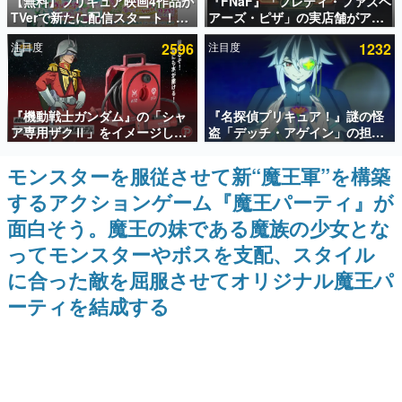
【無料】プリキュア映画4作品が
『FNaF』「フレディ・ファズベ
TVerで新たに配信スタート！な
アーズ・ピザ」の実店舗がアメ
インタビュー
んと2018年～2024年の映画ほぼ
リカの商業施設「American
注目度
2596
注目度
1232
すべてが見放題に、ぶっちゃけ
Dream」に2027年オープン！
連載・特集一覧
ありえないラインナップ
ScottGamesとの共同開発、食
事だけでなくステージショーや
没入型のホラー体験も楽しめる
殿堂入り記事
『機動戦士ガンダム』の「シャ
『名探偵プリキュア！』謎の怪
SNS拡散数が数千以上！ ページビュー数万以上！ などな
ど。多くの人々に読まれた、電ファミ渾身の“殿堂入り”記
ア専用ザクⅡ」をイメージした
盗「デッチ・アゲイン」の担当
事をまとめました。
散水ホースリールが予約開始。
キャストは天﨑滉平さんと判
本体にはシャアのパーソナルマ
明。『Re:ゼロから始める異世
モンスターを服従させて新“魔王軍”を構築
ゲームの企画書
ークやジオン公国軍のエンブレ
界生活』オットー役、『ヒプノ
名作ゲームクリエイターの方々に製作時のエピソードをお
するアクションゲーム『魔王パーティ』が
ム、型式番号などを配置
シスマイク』山田三郎役など
聞きし、ヒットする企画（ゲーム）とは何か？を探ってい
きます。
面白そう。魔王の妹である魔族の少女とな
赫本
ってモンスターやボスを支配、スタイル
この物語を解いてはいけない。『赫本』は、〈試験問題〉
に合った敵を屈服させてオリジナル魔王パ
の形をした短編ホラー小説集です。
ーティを結成する
新世代に訊く
これからのデジタルゲーム市場を担う若きクリエイター達
の姿を追い、彼らのルーツと情熱を探っていきます。
ゲーム世代の作家たち
ゲームに多大な影響を受けた作家さんに取材し、ゲームが