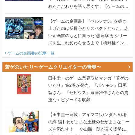
れたこだわりを語り尽くす！【ゲームの企
画書】
【ゲームの企画書】『ペルソナ3』を築き
上げたのは反骨心とリスペクトだった。赤
い企画書のもとに集った“愚連隊”がシリー
ズを生まれ変わらせるまで【橋野桂インタ
ビュー】
ゲームの企画書
の記事一覧
若ゲのいたり〜ゲームクリエイターの青春〜
田中圭一のゲーム業界取材マンガ『若ゲの
いたり』第2巻が発売。『ポケモン』田尻
智さん、『ゼビウス』遠藤雅伸さんらの貴
重なエピソードを収録
【田中圭一連載：アイマス/ガンダム 戦場
の絆 編】わがままな王様のわがままなニー
ズを満たす！──小山順一朗が貫く姿勢に、