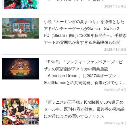
2026年8月9日
小説『ムーミン谷の夏まつり』を原作とした
アドベンチャーゲームがSwitch、Switch 2、
PC（Steam）向けに2026年秋発売へ。手描き
アートの雰囲気が良すぎる最新映像も公開
2026年8月9日
『FNaF』「フレディ・ファズベアーズ・ピ
ザ」の実店舗がアメリカの商業施設
「American Dream」に2027年オープン！
ScottGamesとの共同開発、食事だけでなくス
テージショーや没入型のホラー体験も楽しめ
2026年8月9日
る
『新テニスの王子様』Kindle版が50%還元の
セール中。既刊47巻が対象、最終巻の発売前
にお得にまとめ買いするチャンス
2026年8月9日