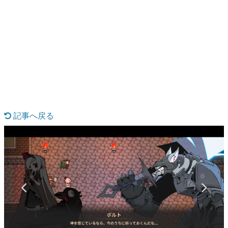
日本のコンテンツ産業やカルチャーに与えた影響を探る企
画です。
日本モバイルゲーム産業史
日本のモバイルゲーム史における主要なトピック・タイト
ルを網羅するほか、開発者へのインタビューや識者による
解説を掲載。約20年の歴史が一望できる決定版！
若ゲのいたり〜ゲームクリエイターの青春〜
『うつヌケ』『ペンと箸』等で知られるマンガ家・田中圭
一先生によるゲーム業界レポートマンガです。
記事へ戻る
なんでゲームは面白い？
ゲーム開発者・hamatsu氏がゲームの魅力を画面や操作の
具体的な形から解き明かしていく、硬派で骨太な評論連載
です。
ゲームが変えた日本語
「経験値」「裏技」「ラスボス」… ゲームにまつわる言葉
の起源や用法の変遷を、コンピューター文化史研究家・タ
イニーP氏が徹底調査。
カテゴリ
特集記事