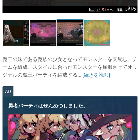
3 / 4
マンガ
女性向け
アプリレビュー
その他
魔王の妹である魔族の少女となってモンスターを支配し、チ
電ファミニコゲーマーとは？
ームを編成。スタイルに合ったモンスターを屈服させてオリ
ジナルの魔王パーティを結成する...
[続きを読む]
運営：株式会社マレ
AD
勇者パーティはぜんめつしました。