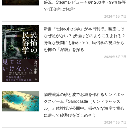
盛況。Steamレビューも約1200件・99％好評
で“圧倒的に好評”
2026年8月7日
新書『恐怖の民俗学』が本日刊行。幽霊には
なぜ足がない？ 妖怪はどのように生まれる？
身近な疑問にも触れつつ、民俗学の視点から
恐怖の「深層」を探る
2026年8月7日
物理演算の砂と波でお城を作れるサンドボッ
クスゲーム『Sandcastle（サンドキャッス
ル）』体験版が公開中。穏やかな海岸で童心
に戻って砂遊びを楽しめそう
2026年8月7日