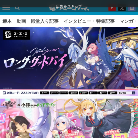
広告をスキップ
赫本
動画
殿堂入り記事
インタビュー
特集記事
マンガ
ピックアップ
電ファミのいま読まれている記事ランキング
アプリセール情報