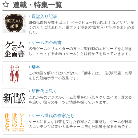
連載・特集一覧
殿堂入り記事
SNS拡散数が数千以上！ ページビュー数万以上！ などなど。多
くの人々に読まれた、電ファミ渾身の“殿堂入り”記事をまとめま
した。
ゲームの企画書
名作ゲームクリエイターの方々に製作時のエピソードをお聞き
し、ヒットする企画（ゲーム）とは何か？を探っていきます。
赫本
この物語を解いてはいけない。『赫本』は、〈試験問題〉の形
をした短編ホラー小説集です。
新世代に訊く
これからのデジタルゲーム市場を担う若きクリエイター達の姿
を追い、彼らのルーツと情熱を探っていきます。
ゲーム世代の作家たち
ゲームに多大な影響を受けた作家さんに取材し、ゲームが日本
のコンテンツ産業やカルチャーに与えた影響を探る企画です。