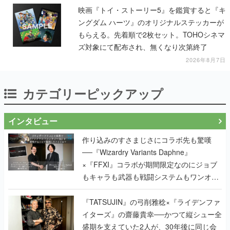
映画『トイ・ストーリー5』を鑑賞すると『キ
ングダム ハーツ』のオリジナルステッカーが
もらえる。先着順で2枚セット。TOHOシネマ
ズ対象にて配布され、無くなり次第終了
2026年8月7日
カテゴリーピックアップ
インタビュー
作り込みのすさまじさにコラボ先も驚嘆
──『Wizardry Variants Daphne』
×『FFXI』コラボが期間限定なのにジョブ
もキャラも武器も戦闘システムもワンオフ
で作り込まれた理由を両ディレクターに聞
く
『TATSUJIN』の弓削雅稔×『ライデンファ
イターズ』の齋藤貴幸──かつて縦シュー全
盛期を支えていた2人が、30年後に同じ会