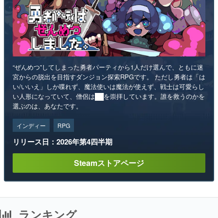
“ぜんめつ”してしまった勇者パーティから1人だけ選んで、ともに迷
宮からの脱出を目指すダンジョン探索RPGです。 ただし勇者は「は
い/いいえ」しか喋れず、魔法使いは魔法が使えず、戦士は可愛らし
い人形になっていて、僧侶は██を崇拝しています。誰を救うのかを
選ぶのは、あなたです。
インディー
RPG
リリース日：2026年第4四半期
Steamストアページ
ランキング