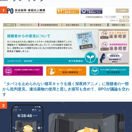
1
「タバコを止められない猫耳キャラを描く深夜枠アニメ」に視聴者の一部
から批判意見。違法薬物の使用と思しき描写も含めて、BPOが議論を交わ
す
2