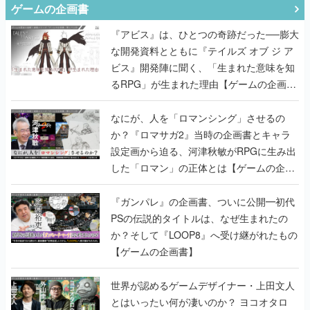
ゲームの企画書
『アビス』は、ひとつの奇跡だった──膨大
な開発資料とともに『テイルズ オブ ジ ア
ビス』開発陣に聞く、「生まれた意味を知
るRPG」が生まれた理由【ゲームの企画
書】
なにが、人を「ロマンシング」させるの
か？『ロマサガ2』当時の企画書とキャラ
設定画から迫る、河津秋敏がRPGに生み出
した「ロマン」の正体とは【ゲームの企画
書】
『ガンパレ』の企画書、ついに公開━初代
PSの伝説的タイトルは、なぜ生まれたの
か？そして『LOOP8』へ受け継がれたもの
【ゲームの企画書】
世界が認めるゲームデザイナー・上田文人
とはいったい何が凄いのか？ ヨコオタロ