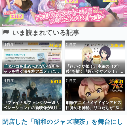
インタビュー
連載・特集一覧
いま読まれている記事
殿堂入り記事
SNS拡散数が数千以上！ ページビュー数万以上！ などな
ど。多くの人々に読まれた、電ファミ渾身の“殿堂入り”記
注目度
24552
注目度
23859
事をまとめました。
ゲームの企画書
名作ゲームクリエイターの方々に製作時のエピソードをお
聞きし、ヒットする企画（ゲーム）とは何か？を探ってい
「タバコを止められない猫耳キ
『超かぐや姫！』本編の“10年
きます。
ャラを描く深夜枠アニメ」に視
後”を描く『超かぐやメシ！』
聴者の一部から批判意見。違法
Web連載決定。新たなWebマン
赫本
注目度
8910
注目度
6831
薬物の使用と思しき描写も含め
ガレーベル「ビビビコミック」
この物語を解いてはいけない。『赫本』は、〈試験問題〉
て、BPOが議論を交わす
にて特別話が掲載スタート、あ
の形をした短編ホラー小説集です。
のお話には…まだ続きがある！
新世代に訊く
『ファイナルファンタジーⅦ リ
劇場アニメ『メイドインアビス
これからのデジタルゲーム市場を担う若きクリエイター達
ベレーション』の新映像が8月
目覚める神秘』リコたちが“深界
の姿を追い、彼らのルーツと情熱を探っていきます。
26日早朝に公開へ。『FF7』リ
七層”へ進む予告映像が公開。新
メイクシリーズの完結編、
キャストも発表、テパステは諸
閉店した「昭和のジャズ喫茶」を舞台にし
ゲーム世代の作家たち
「gamescom」のオープニング
星すみれさん、クラヴァリは星
ゲームに多大な影響を受けた作家さんに取材し、ゲームが