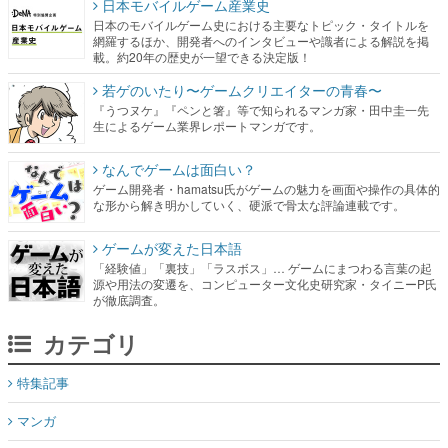
日本モバイルゲーム産業史
日本のモバイルゲーム史における主要なトピック・タイトルを
網羅するほか、開発者へのインタビューや識者による解説を掲
載。約20年の歴史が一望できる決定版！
若ゲのいたり〜ゲームクリエイターの青春〜
『うつヌケ』『ペンと箸』等で知られるマンガ家・田中圭一先
生によるゲーム業界レポートマンガです。
なんでゲームは面白い？
ゲーム開発者・hamatsu氏がゲームの魅力を画面や操作の具体的
な形から解き明かしていく、硬派で骨太な評論連載です。
ゲームが変えた日本語
「経験値」「裏技」「ラスボス」… ゲームにまつわる言葉の起
源や用法の変遷を、コンピューター文化史研究家・タイニーP氏
が徹底調査。
カテゴリ
特集記事
マンガ