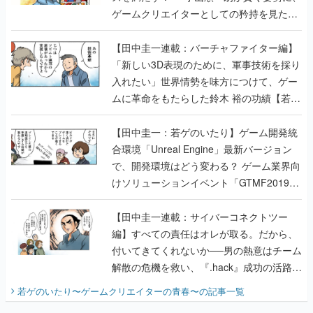
ゲームクリエイターとしての矜持を見た
【若ゲのいたり最終回】
【田中圭一連載：バーチャファイター編】
「新しい3D表現のために、軍事技術を採り
入れたい」世界情勢を味方につけて、ゲー
ムに革命をもたらした鈴木 裕の功績【若ゲ
のいたり】
【田中圭一：若ゲのいたり】ゲーム開発統
合環境「Unreal Engine」最新バージョン
で、開発環境はどう変わる？ ゲーム業界向
けソリューションイベント「GTMF2019」
に行って、より理解を深めよう【PR】
【田中圭一連載：サイバーコネクトツー
編】すべての責任はオレが取る。だから、
付いてきてくれないか──男の熱意はチーム
解散の危機を救い、『.hack』成功の活路を
開く。業界の快男児・松山 洋に流れる血は
若ゲのいたり〜ゲームクリエイターの青春〜
の記事一覧
『少年ジャンプ』色だった【若ゲのいた