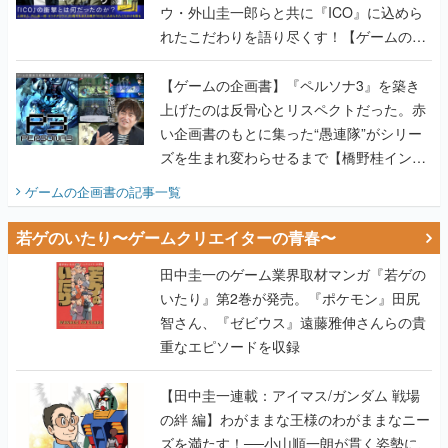
ウ・外山圭一郎らと共に『ICO』に込めら
れたこだわりを語り尽くす！【ゲームの企
画書】
【ゲームの企画書】『ペルソナ3』を築き
上げたのは反骨心とリスペクトだった。赤
い企画書のもとに集った“愚連隊”がシリー
ズを生まれ変わらせるまで【橋野桂インタ
ビュー】
ゲームの企画書
の記事一覧
若ゲのいたり〜ゲームクリエイターの青春〜
田中圭一のゲーム業界取材マンガ『若ゲの
いたり』第2巻が発売。『ポケモン』田尻
智さん、『ゼビウス』遠藤雅伸さんらの貴
重なエピソードを収録
【田中圭一連載：アイマス/ガンダム 戦場
の絆 編】わがままな王様のわがままなニー
ズを満たす！──小山順一朗が貫く姿勢に、