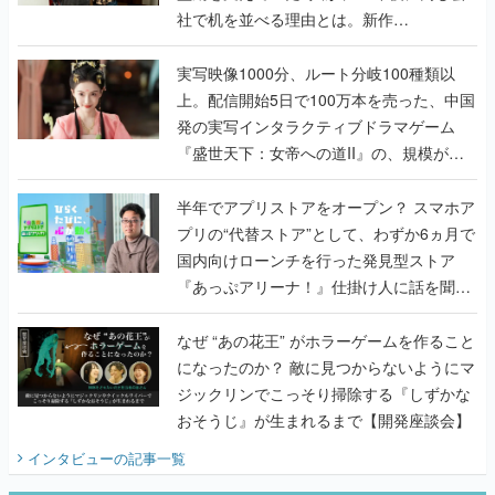
社で机を並べる理由とは。新作
『TATSUJIN EXTREME』で初タッグを組
んだレジェンド2人に訊く開発秘話
実写映像1000分、ルート分岐100種類以
上。配信開始5日で100万本を売った、中国
発の実写インタラクティブドラマゲーム
『盛世天下：女帝への道II』の、規模が違
うこだわりをプロデューサーに聞いた
半年でアプリストアをオープン？ スマホア
プリの“代替ストア”として、わずか6ヵ月で
国内向けローンチを行った発見型ストア
『あっぷアリーナ！』仕掛け人に話を聞い
てみた
なぜ “あの花王” がホラーゲームを作ること
になったのか？ 敵に見つからないようにマ
ジックリンでこっそり掃除する『しずかな
おそうじ』が生まれるまで【開発座談会】
インタビュー
の記事一覧