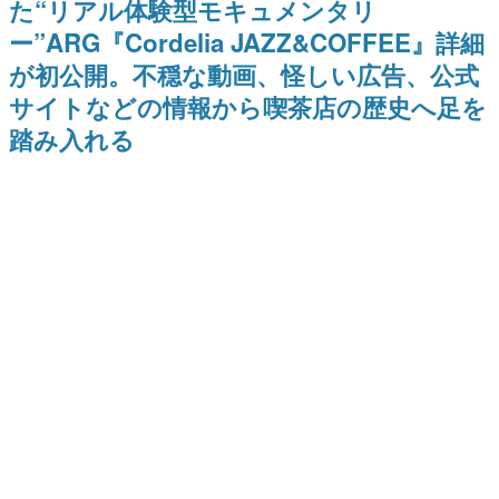
た“リアル体験型モキュメンタリ
ナイトライブにてディレクター
野貴紀さんが担当する
日本のコンテンツ産業やカルチャーに与えた影響を探る企
の浜口直樹氏が登壇する予定
ー”ARG『Cordelia JAZZ&COFFEE』詳細
画です。
が初公開。不穏な動画、怪しい広告、公式
日本モバイルゲーム産業史
日本のモバイルゲーム史における主要なトピック・タイト
サイトなどの情報から喫茶店の歴史へ足を
ルを網羅するほか、開発者へのインタビューや識者による
解説を掲載。約20年の歴史が一望できる決定版！
踏み入れる
若ゲのいたり〜ゲームクリエイターの青春〜
『うつヌケ』『ペンと箸』等で知られるマンガ家・田中圭
一先生によるゲーム業界レポートマンガです。
なんでゲームは面白い？
ゲーム開発者・hamatsu氏がゲームの魅力を画面や操作の
具体的な形から解き明かしていく、硬派で骨太な評論連載
です。
ゲームが変えた日本語
「経験値」「裏技」「ラスボス」… ゲームにまつわる言葉
の起源や用法の変遷を、コンピューター文化史研究家・タ
イニーP氏が徹底調査。
カテゴリ
特集記事