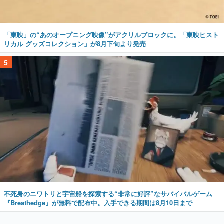
「東映」の“あのオープニング映像”がアクリルブロックに。「東映ヒスト
リカル グッズコレクション」が8月下旬より発売
5
不死身のニワトリと宇宙船を探索する“非常に好評”なサバイバルゲーム
『Breathedge』が無料で配布中。入手できる期間は8月10日まで