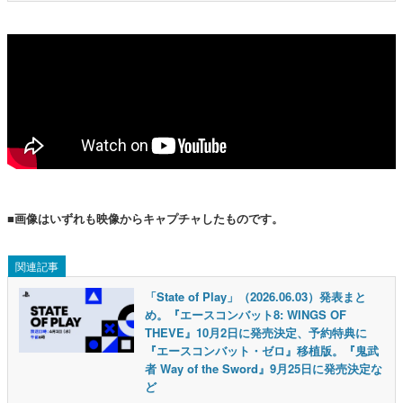
■画像はいずれも映像からキャプチャしたものです。
関連記事
「State of Play」（2026.06.03）発表まと
め。『エースコンバット8: WINGS OF
THEVE』10月2日に発売決定、予約特典に
『エースコンバット・ゼロ』移植版。『鬼武
者 Way of the Sword』9月25日に発売決定な
ど