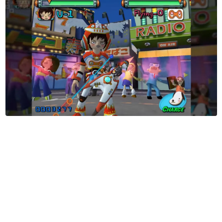
日本のコンテンツ産業やカルチャーに与えた影響を探る企
画です。
日本モバイルゲーム産業史
日本のモバイルゲーム史における主要なトピック・タイト
ルを網羅するほか、開発者へのインタビューや識者による
解説を掲載。約20年の歴史が一望できる決定版！
若ゲのいたり〜ゲームクリエイターの青春〜
『うつヌケ』『ペンと箸』等で知られるマンガ家・田中圭
一先生によるゲーム業界レポートマンガです。
なんでゲームは面白い？
ゲーム開発者・hamatsu氏がゲームの魅力を画面や操作の
具体的な形から解き明かしていく、硬派で骨太な評論連載
です。
ゲームが変えた日本語
「経験値」「裏技」「ラスボス」… ゲームにまつわる言葉
の起源や用法の変遷を、コンピューター文化史研究家・タ
イニーP氏が徹底調査。
カテゴリ
特集記事