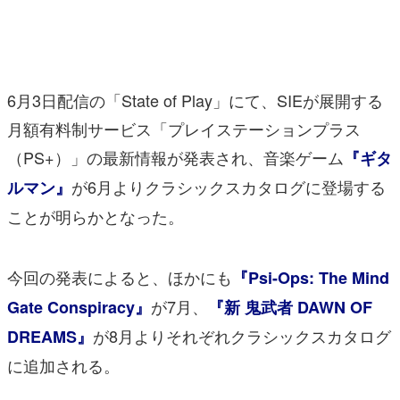
マンガ
女性向け
6月3日配信の「State of Play」にて、SIEが展開する
アプリレビュー
月額有料制サービス「プレイステーションプラス
その他
（PS+）」の最新情報が発表され、音楽ゲーム
『ギタ
電ファミニコゲーマーとは？
が6月よりクラシックスカタログに登場する
ルマン』
ことが明らかとなった。
運営：株式会社マレ
今回の発表によると、ほかにも
『Psi-Ops: The Mind
が7月、
Gate Conspiracy』
『新 鬼武者 DAWN OF
が8月よりそれぞれクラシックスカタログ
DREAMS』
に追加される。