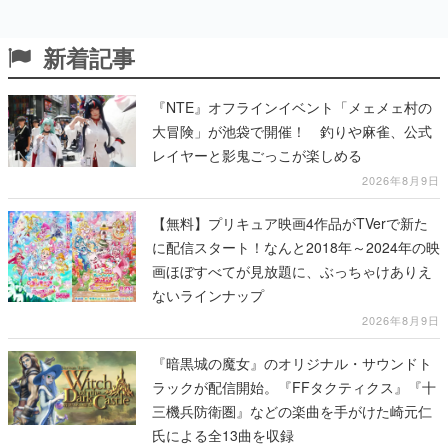
新着記事
『NTE』オフラインイベント「メェメェ村の
大冒険」が池袋で開催！ 釣りや麻雀、公式
レイヤーと影鬼ごっこが楽しめる
2026年8月9日
【無料】プリキュア映画4作品がTVerで新た
に配信スタート！なんと2018年～2024年の映
画ほぼすべてが見放題に、ぶっちゃけありえ
ないラインナップ
2026年8月9日
『暗黒城の魔女』のオリジナル・サウンドト
ラックが配信開始。『FFタクティクス』『十
三機兵防衛圏』などの楽曲を手がけた崎元仁
氏による全13曲を収録