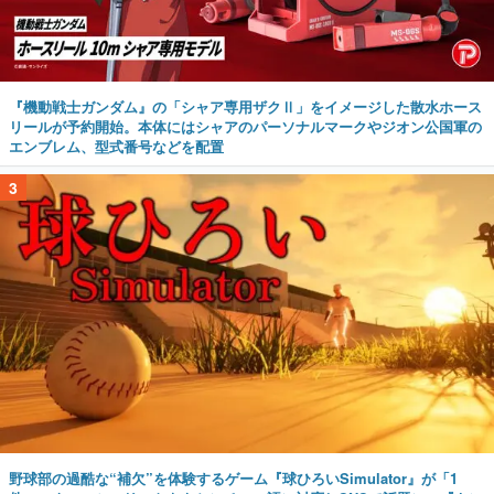
『機動戦士ガンダム』の「シャア専用ザクⅡ」をイメージした散水ホース
リールが予約開始。本体にはシャアのパーソナルマークやジオン公国軍の
エンブレム、型式番号などを配置
3
野球部の過酷な“補欠”を体験するゲーム『球ひろいSimulator』が「1