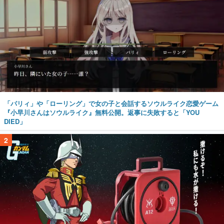
「パリィ」や「ローリング」で女の子と会話するソウルライク恋愛ゲーム
『小早川さんはソウルライク』無料公開。返事に失敗すると「YOU
DIED」
2