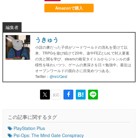
Amazonで購入
編集者
うきゅう
小説の虜だった子供がソードワールドの洗礼を受けて以
来、TRPGを遊び続けて20年。途中FEZとLoLで対人要素
の光と闇を学び、steamの格安タイトルからジャンルの多
様性を味わいつつ、ゲームの奥深さを日々勉強中。最近は
オープンワールドの面白さに目覚めつつある。
Twitter：
@reUQest
反応
この記事に関するタグ
PlayStation Plus
Psi-Ops: The Mind Gate Conspiracy