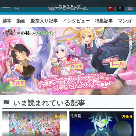
広告をスキップ
赫本
動画
殿堂入り記事
インタビュー
特集記事
マンガ
いま読まれている記事
ピックアップ
注目度
9526
注目度
2959
電ファミのいま読まれている記事ランキング
アプリセール情報