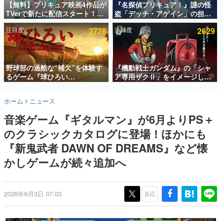
【無料】プリキュア映画4作品が
『名探偵プリキュア！』謎の怪
TVerで新たに配信スタート！な
盗「デッチ・アゲイン」の担当
インタビュー
んと2018年～2024年の映画ほぼ
キャストは天﨑滉平さんと判
注目度
2728
注目度
2629
すべてが見放題に、ぶっちゃけ
明。『Re:ゼロから始める異世
連載・特集一覧
ありえないラインナップ
界生活』オットー役、『ヒプノ
シスマイク』山田三郎役など
殿堂入り記事
SNS拡散数が数千以上！ ページビュー数万以上！ などな
野球部の過酷な“補欠”を体験す
『機動戦士ガンダム』の「シャ
ど。多くの人々に読まれた、電ファミ渾身の“殿堂入り”記
るゲーム『球ひろい
ア専用ザクⅡ」をイメージした
事をまとめました。
Simulator』が「1件」のウィッ
散水ホースリールが予約開始。
シュリストをもとにチェコ語に
本体にはシャアのパーソナルマ
ゲームの企画書
ホーム
ニュース
対応しSNSで話題に。『キング
ークやジオン公国軍のエンブレ
名作ゲームクリエイターの方々に製作時のエピソードをお
聞きし、ヒットする企画（ゲーム）とは何か？を探ってい
ダム・カム』開発元やチェコの
ム、型式番号などを配置
音楽ゲーム『ギタルマン』が6月よりPS＋
きます。
プロ野球選手から称賛の声
のクラシックカタログに登場！ほかにも
赫本
この物語を解いてはいけない。『赫本』は、〈試験問題〉
『新鬼武者 DAWN OF DREAMS』など懐
の形をした短編ホラー小説集です。
かしゲームが続々追加へ
新世代に訊く
これからのデジタルゲーム市場を担う若きクリエイター達
の姿を追い、彼らのルーツと情熱を探っていきます。
2026年6月3日 07:03
反応
ゲーム世代の作家たち
ゲームに多大な影響を受けた作家さんに取材し、ゲームが