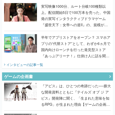
んだレジェンド2人に訊く開発秘話
実写映像1000分、ルート分岐100種類以
上。配信開始5日で100万本を売った、中国
発の実写インタラクティブドラマゲーム
『盛世天下：女帝への道II』の、規模が違
うこだわりをプロデューサーに聞いた
半年でアプリストアをオープン？ スマホア
プリの“代替ストア”として、わずか6ヵ月で
国内向けローンチを行った発見型ストア
『あっぷアリーナ！』仕掛け人に話を聞い
てみた
インタビュー
の記事一覧
ゲームの企画書
『アビス』は、ひとつの奇跡だった──膨大
な開発資料とともに『テイルズ オブ ジ ア
ビス』開発陣に聞く、「生まれた意味を知
るRPG」が生まれた理由【ゲームの企画
書】