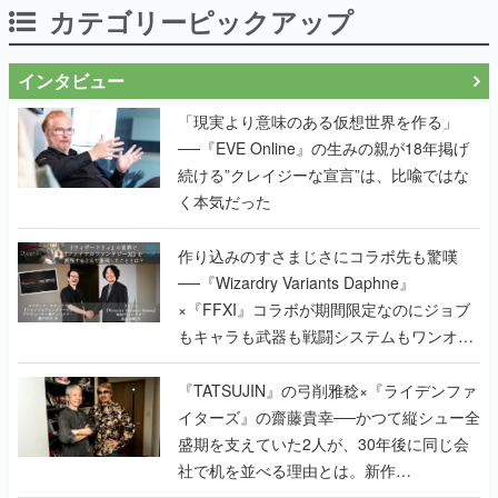
カテゴリーピックアップ
インタビュー
「現実より意味のある仮想世界を作る」
──『EVE Online』の生みの親が18年掲げ
続ける”クレイジーな宣言”は、比喩ではな
く本気だった
作り込みのすさまじさにコラボ先も驚嘆
──『Wizardry Variants Daphne』
×『FFXI』コラボが期間限定なのにジョブ
もキャラも武器も戦闘システムもワンオフ
で作り込まれた理由を両ディレクターに聞
く
『TATSUJIN』の弓削雅稔×『ライデンファ
イターズ』の齋藤貴幸──かつて縦シュー全
盛期を支えていた2人が、30年後に同じ会
社で机を並べる理由とは。新作
『TATSUJIN EXTREME』で初タッグを組