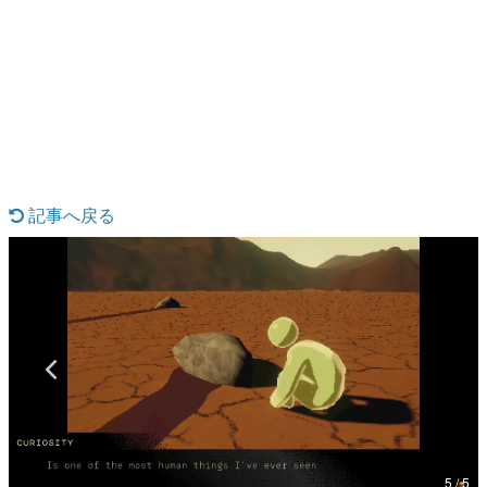
日本のコンテンツ産業やカルチャーに与えた影響を探る企
画です。
日本モバイルゲーム産業史
日本のモバイルゲーム史における主要なトピック・タイト
ルを網羅するほか、開発者へのインタビューや識者による
解説を掲載。約20年の歴史が一望できる決定版！
若ゲのいたり〜ゲームクリエイターの青春〜
『うつヌケ』『ペンと箸』等で知られるマンガ家・田中圭
一先生によるゲーム業界レポートマンガです。
記事へ戻る
なんでゲームは面白い？
ゲーム開発者・hamatsu氏がゲームの魅力を画面や操作の
具体的な形から解き明かしていく、硬派で骨太な評論連載
です。
ゲームが変えた日本語
「経験値」「裏技」「ラスボス」… ゲームにまつわる言葉
の起源や用法の変遷を、コンピューター文化史研究家・タ
イニーP氏が徹底調査。
カテゴリ
5 / 5
特集記事