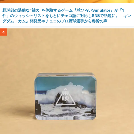
野球部の過酷な“補欠”を体験するゲーム『球ひろいSimulator』が「1
件」のウィッシュリストをもとにチェコ語に対応しSNSで話題に。『キン
グダム・カム』開発元やチェコのプロ野球選手から称賛の声
4