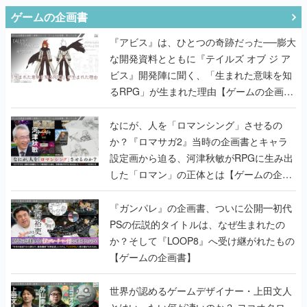
ゲームの企画書
『アビス』は、ひとつの奇跡だった──膨大
な開発資料とともに『テイルズ オブ ジ ア
ビス』開発陣に聞く、「生まれた意味を知
るRPG」が生まれた理由【ゲームの企画
書】
なにが、人を「ロマンシング」させるの
か？『ロマサガ2』当時の企画書とキャラ
設定画から迫る、河津秋敏がRPGに生み出
した「ロマン」の正体とは【ゲームの企画
書】
『ガンパレ』の企画書、ついに公開━初代
PSの伝説的タイトルは、なぜ生まれたの
か？そして『LOOP8』へ受け継がれたもの
【ゲームの企画書】
世界が認めるゲームデザイナー・上田文人
とはいったい何が凄いのか？ ヨコオタロ