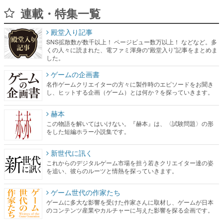
連載・特集一覧
殿堂入り記事
SNS拡散数が数千以上！ ページビュー数万以上！ などなど。多
くの人々に読まれた、電ファミ渾身の“殿堂入り”記事をまとめま
した。
ゲームの企画書
名作ゲームクリエイターの方々に製作時のエピソードをお聞き
し、ヒットする企画（ゲーム）とは何か？を探っていきます。
赫本
この物語を解いてはいけない。『赫本』は、〈試験問題〉の形
をした短編ホラー小説集です。
新世代に訊く
これからのデジタルゲーム市場を担う若きクリエイター達の姿
を追い、彼らのルーツと情熱を探っていきます。
ゲーム世代の作家たち
ゲームに多大な影響を受けた作家さんに取材し、ゲームが日本
のコンテンツ産業やカルチャーに与えた影響を探る企画です。