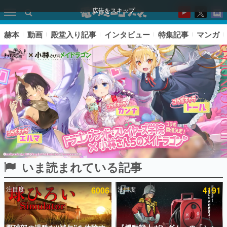
広告をスキップ
赫本
動画
殿堂入り記事
インタビュー
特集記事
マンガ
いま読まれている記事
ピックアップ
注目度
6006
注目度
4191
電ファミのいま読まれている記事ランキング
アプリセール情報