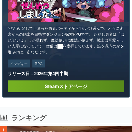
“ぜんめつ”してしまった勇者パーティから1人だけ選んで、ともに迷
宮からの脱出を目指すダンジョン探索RPGです。 ただし勇者は「は
い/いいえ」しか喋れず、魔法使いは魔法が使えず、戦士は可愛らし
い人形になっていて、僧侶は██を崇拝しています。誰を救うのかを
選ぶのは、あなたです。
インディー
RPG
リリース日：2026年第4四半期
Steamストアページ
ランキング
1