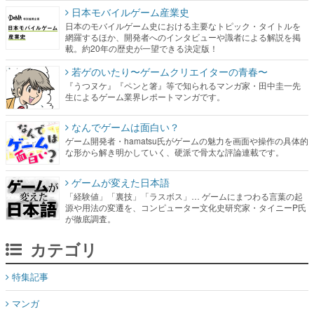
日本モバイルゲーム産業史
日本のモバイルゲーム史における主要なトピック・タイトルを
網羅するほか、開発者へのインタビューや識者による解説を掲
載。約20年の歴史が一望できる決定版！
若ゲのいたり〜ゲームクリエイターの青春〜
『うつヌケ』『ペンと箸』等で知られるマンガ家・田中圭一先
生によるゲーム業界レポートマンガです。
なんでゲームは面白い？
ゲーム開発者・hamatsu氏がゲームの魅力を画面や操作の具体的
な形から解き明かしていく、硬派で骨太な評論連載です。
ゲームが変えた日本語
「経験値」「裏技」「ラスボス」… ゲームにまつわる言葉の起
源や用法の変遷を、コンピューター文化史研究家・タイニーP氏
が徹底調査。
カテゴリ
特集記事
マンガ