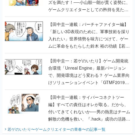
ズを満たす！──小山順一朗が貫く姿勢に、
ゲームクリエイターとしての矜持を見た
【若ゲのいたり最終回】
【田中圭一連載：バーチャファイター編】
「新しい3D表現のために、軍事技術を採り
入れたい」世界情勢を味方につけて、ゲー
ムに革命をもたらした鈴木 裕の功績【若ゲ
のいたり】
【田中圭一：若ゲのいたり】ゲーム開発統
合環境「Unreal Engine」最新バージョン
で、開発環境はどう変わる？ ゲーム業界向
けソリューションイベント「GTMF2019」
に行って、より理解を深めよう【PR】
【田中圭一連載：サイバーコネクトツー
編】すべての責任はオレが取る。だから、
付いてきてくれないか──男の熱意はチーム
解散の危機を救い、『.hack』成功の活路を
開く。業界の快男児・松山 洋に流れる血は
若ゲのいたり〜ゲームクリエイターの青春〜
の記事一覧
『少年ジャンプ』色だった【若ゲのいた