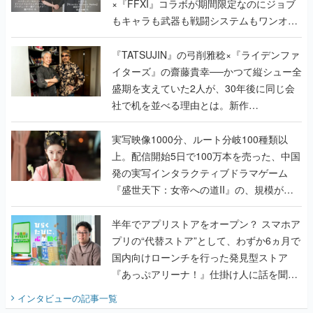
×『FFXI』コラボが期間限定なのにジョブ
もキャラも武器も戦闘システムもワンオフ
で作り込まれた理由を両ディレクターに聞
く
『TATSUJIN』の弓削雅稔×『ライデンファ
イターズ』の齋藤貴幸──かつて縦シュー全
盛期を支えていた2人が、30年後に同じ会
社で机を並べる理由とは。新作
『TATSUJIN EXTREME』で初タッグを組
んだレジェンド2人に訊く開発秘話
実写映像1000分、ルート分岐100種類以
上。配信開始5日で100万本を売った、中国
発の実写インタラクティブドラマゲーム
『盛世天下：女帝への道II』の、規模が違
うこだわりをプロデューサーに聞いた
半年でアプリストアをオープン？ スマホア
プリの“代替ストア”として、わずか6ヵ月で
国内向けローンチを行った発見型ストア
『あっぷアリーナ！』仕掛け人に話を聞い
てみた
インタビュー
の記事一覧