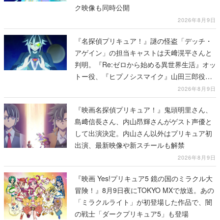
ク映像も同時公開
2026年8月9日
『名探偵プリキュア！』謎の怪盗「デッチ・
アゲイン」の担当キャストは天﨑滉平さんと
判明。『Re:ゼロから始める異世界生活』オッ
トー役、『ヒプノシスマイク』山田三郎役な
ど
2026年8月9日
『映画名探偵プリキュア！』鬼頭明里さん、
島﨑信長さん、内山昂輝さんがゲスト声優と
して出演決定。内山さん以外はプリキュア初
出演、最新映像や新スチールも解禁
2026年8月9日
『映画 Yes!プリキュア5 鏡の国のミラクル大
冒険！』8月9日夜にTOKYO MXで放送。あの
「ミラクルライト」が初登場した作品で、闇
の戦士「ダークプリキュア5」も登場