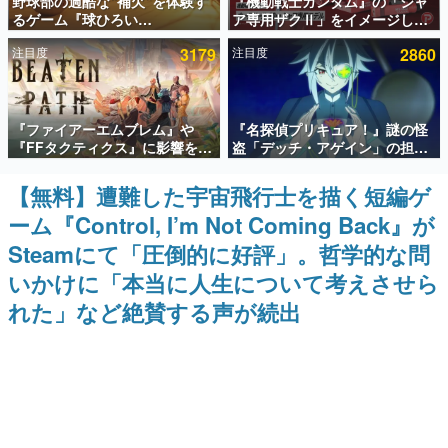
野球部の過酷な“補欠”を体験す
『機動戦士ガンダム』の「シャ
るゲーム『球ひろい
ア専用ザクⅡ」をイメージした
インタビュー
Simulator』が「1件」のウィッ
散水ホースリールが予約開始。
注目度
3179
注目度
2860
シュリストをもとにチェコ語に
本体にはシャアのパーソナルマ
連載・特集一覧
対応しSNSで話題に。『キング
ークやジオン公国軍のエンブレ
ダム・カム』開発元やチェコの
ム、型式番号などを配置
プロ野球選手から称賛の声
殿堂入り記事
『ファイアーエムブレム』や
『名探偵プリキュア！』謎の怪
SNS拡散数が数千以上！ ページビュー数万以上！ などな
ど。多くの人々に読まれた、電ファミ渾身の“殿堂入り”記
『FFタクティクス』に影響を受
盗「デッチ・アゲイン」の担当
事をまとめました。
けた新作戦略RPG『Beaten
キャストは天﨑滉平さんと判
Path』2027年に発売へ。
明。『Re:ゼロから始める異世
【無料】遭難した宇宙飛行士を描く短編ゲ
ゲームの企画書
PC（Steam）、PS5、Xbox、
界生活』オットー役、『ヒプノ
名作ゲームクリエイターの方々に製作時のエピソードをお
ーム『Control, I’m Not Coming Back』が
Switch向けにリリース予定
シスマイク』山田三郎役など
聞きし、ヒットする企画（ゲーム）とは何か？を探ってい
きます。
Steamにて「圧倒的に好評」。哲学的な問
赫本
いかけに「本当に人生について考えさせら
この物語を解いてはいけない。『赫本』は、〈試験問題〉
れた」など絶賛する声が続出
の形をした短編ホラー小説集です。
新世代に訊く
これからのデジタルゲーム市場を担う若きクリエイター達
の姿を追い、彼らのルーツと情熱を探っていきます。
ゲーム世代の作家たち
ゲームに多大な影響を受けた作家さんに取材し、ゲームが