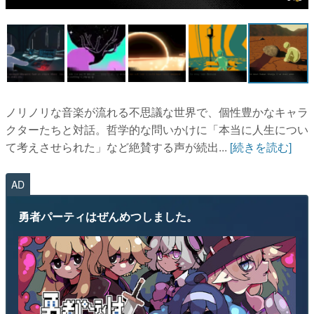
マンガ
女性向け
アプリレビュー
その他
ノリノリな音楽が流れる不思議な世界で、個性豊かなキャラ
クターたちと対話。哲学的な問いかけに「本当に人生につい
電ファミニコゲーマーとは？
て考えさせられた」など絶賛する声が続出...
[続きを読む]
運営：株式会社マレ
AD
勇者パーティはぜんめつしました。