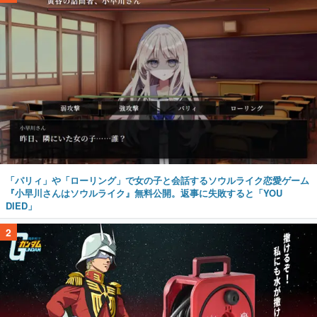
「パリィ」や「ローリング」で女の子と会話するソウルライク恋愛ゲーム
『小早川さんはソウルライク』無料公開。返事に失敗すると「YOU
DIED」
2