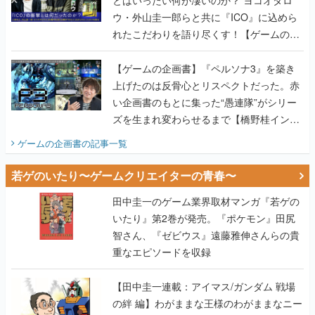
ウ・外山圭一郎らと共に『ICO』に込めら
れたこだわりを語り尽くす！【ゲームの企
画書】
【ゲームの企画書】『ペルソナ3』を築き
上げたのは反骨心とリスペクトだった。赤
い企画書のもとに集った“愚連隊”がシリー
ズを生まれ変わらせるまで【橋野桂インタ
ビュー】
ゲームの企画書
の記事一覧
若ゲのいたり〜ゲームクリエイターの青春〜
田中圭一のゲーム業界取材マンガ『若ゲの
いたり』第2巻が発売。『ポケモン』田尻
智さん、『ゼビウス』遠藤雅伸さんらの貴
重なエピソードを収録
【田中圭一連載：アイマス/ガンダム 戦場
の絆 編】わがままな王様のわがままなニー