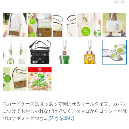
10 / 12
マンガ
女性向け
アプリレビュー
その他
電ファミニコゲーマーとは？
運営：株式会社マレ
ICカードケースは引っ張って伸ばせるリールタイプ。カバン
につけてもおしゃれなだけでなく、タマゴからヨッシーが飛
び出すギミックつき...
[続きを読む]