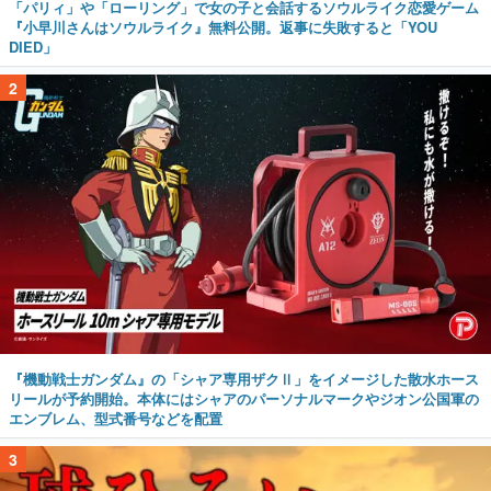
「パリィ」や「ローリング」で女の子と会話するソウルライク恋愛ゲーム
『小早川さんはソウルライク』無料公開。返事に失敗すると「YOU
DIED」
2
『機動戦士ガンダム』の「シャア専用ザクⅡ」をイメージした散水ホース
リールが予約開始。本体にはシャアのパーソナルマークやジオン公国軍の
エンブレム、型式番号などを配置
3