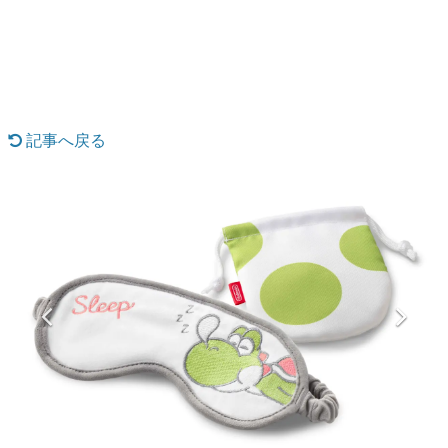
日本のコンテンツ産業やカルチャーに与えた影響を探る企
画です。
日本モバイルゲーム産業史
日本のモバイルゲーム史における主要なトピック・タイト
ルを網羅するほか、開発者へのインタビューや識者による
解説を掲載。約20年の歴史が一望できる決定版！
記事へ戻る
若ゲのいたり〜ゲームクリエイターの青春〜
『うつヌケ』『ペンと箸』等で知られるマンガ家・田中圭
一先生によるゲーム業界レポートマンガです。
なんでゲームは面白い？
ゲーム開発者・hamatsu氏がゲームの魅力を画面や操作の
具体的な形から解き明かしていく、硬派で骨太な評論連載
です。
ゲームが変えた日本語
「経験値」「裏技」「ラスボス」… ゲームにまつわる言葉
の起源や用法の変遷を、コンピューター文化史研究家・タ
イニーP氏が徹底調査。
カテゴリ
特集記事