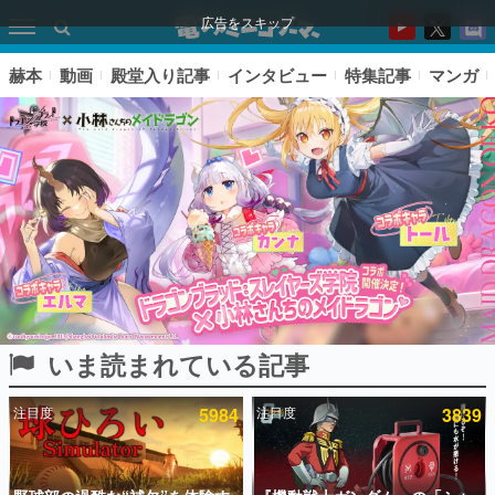
広告をスキップ
赫本
動画
殿堂入り記事
インタビュー
特集記事
マンガ
いま読まれている記事
ピックアップ
注目度
5984
注目度
3839
電ファミのいま読まれている記事ランキング
アプリセール情報