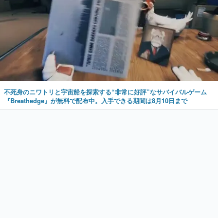
不死身のニワトリと宇宙船を探索する“非常に好評”なサバイバルゲーム
『Breathedge』が無料で配布中。入手できる期間は8月10日まで