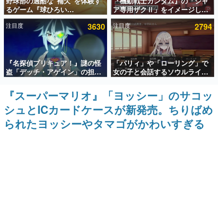
野球部の過酷な“補欠”を体験す
『機動戦士ガンダム』の「シャ
るゲーム『球ひろい
ア専用ザクⅡ」をイメージした
インタビュー
Simulator』が「1件」のウィッ
散水ホースリールが予約開始。
注目度
3630
注目度
2794
シュリストをもとにチェコ語に
本体にはシャアのパーソナルマ
連載・特集一覧
対応しSNSで話題に。『キング
ークやジオン公国軍のエンブレ
ダム・カム』開発元やチェコの
ム、型式番号などを配置
プロ野球選手から称賛の声
殿堂入り記事
『名探偵プリキュア！』謎の怪
「パリィ」や「ローリング」で
SNS拡散数が数千以上！ ページビュー数万以上！ などな
ど。多くの人々に読まれた、電ファミ渾身の“殿堂入り”記
盗「デッチ・アゲイン」の担当
女の子と会話するソウルライク
事をまとめました。
キャストは天﨑滉平さんと判
恋愛ゲーム『小早川さんはソウ
明。『Re:ゼロから始める異世
ルライク』無料公開。返事に失
『スーパーマリオ』「ヨッシー」のサコッ
ゲームの企画書
界生活』オットー役、『ヒプノ
敗すると「YOU DIED」
名作ゲームクリエイターの方々に製作時のエピソードをお
シュとICカードケースが新発売。ちりばめ
シスマイク』山田三郎役など
聞きし、ヒットする企画（ゲーム）とは何か？を探ってい
きます。
られたヨッシーやタマゴがかわいすぎる
赫本
この物語を解いてはいけない。『赫本』は、〈試験問題〉
の形をした短編ホラー小説集です。
新世代に訊く
これからのデジタルゲーム市場を担う若きクリエイター達
の姿を追い、彼らのルーツと情熱を探っていきます。
ゲーム世代の作家たち
ゲームに多大な影響を受けた作家さんに取材し、ゲームが