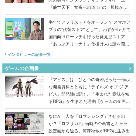
『盛世天下：女帝への道II』の、規模が違
うこだわりをプロデューサーに聞いた
半年でアプリストアをオープン？ スマホア
プリの“代替ストア”として、わずか6ヵ月で
国内向けローンチを行った発見型ストア
『あっぷアリーナ！』仕掛け人に話を聞い
てみた
インタビュー
の記事一覧
ゲームの企画書
『アビス』は、ひとつの奇跡だった──膨大
な開発資料とともに『テイルズ オブ ジ ア
ビス』開発陣に聞く、「生まれた意味を知
るRPG」が生まれた理由【ゲームの企画
書】
なにが、人を「ロマンシング」させるの
か？『ロマサガ2』当時の企画書とキャラ
設定画から迫る、河津秋敏がRPGに生み出