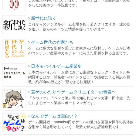
をした短編ホラー小説集です。
新世代に訊く
これからのデジタルゲーム市場を担う若きクリエイター達の姿
を追い、彼らのルーツと情熱を探っていきます。
ゲーム世代の作家たち
ゲームに多大な影響を受けた作家さんに取材し、ゲームが日本
のコンテンツ産業やカルチャーに与えた影響を探る企画です。
日本モバイルゲーム産業史
日本のモバイルゲーム史における主要なトピック・タイトルを
網羅するほか、開発者へのインタビューや識者による解説を掲
載。約20年の歴史が一望できる決定版！
若ゲのいたり〜ゲームクリエイターの青春〜
『うつヌケ』『ペンと箸』等で知られるマンガ家・田中圭一先
生によるゲーム業界レポートマンガです。
なんでゲームは面白い？
ゲーム開発者・hamatsu氏がゲームの魅力を画面や操作の具体的
な形から解き明かしていく、硬派で骨太な評論連載です。