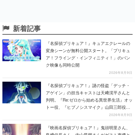
新着記事
『名探偵プリキュア！』キュアエクレールの
変身シーンが無料公開スタート。「プリキュ
ア！フライング・インフィニティ！」のバン
ク映像も同時公開
2026年8月9日
『名探偵プリキュア！』謎の怪盗「デッチ・
アゲイン」の担当キャストは天﨑滉平さんと
判明。『Re:ゼロから始める異世界生活』オッ
トー役、『ヒプノシスマイク』山田三郎役な
ど
2026年8月9日
『映画名探偵プリキュア！』鬼頭明里さん、
島﨑信長さん、内山昂輝さんがゲスト声優と