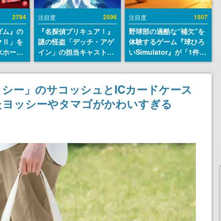
2794
2596
1507
注目度
注目度
ダム』の
『名探偵プリキュア！』
野球部の過酷な“補欠”を
クⅡ」を
謎の怪盗「デッチ・アゲ
体験するゲーム『球ひろ
水ホース
イン」の担当キャストは
いSimulator』が「1件」
始。本体
天﨑滉平さんと判明。
のウィッシュリストをも
ーソナル
『Re:ゼロから始める異
とにチェコ語に対応し
公国軍の
世界生活』オットー役、
SNSで話題に。『キング
シー」のサコッシュとICカードケース
式番号な
『ヒプノシスマイク』山
ダム・カム』開発元やチ
たヨッシーやタマゴがかわいすぎる
田三郎役など
ェコのプロ野球選手から
称賛の声