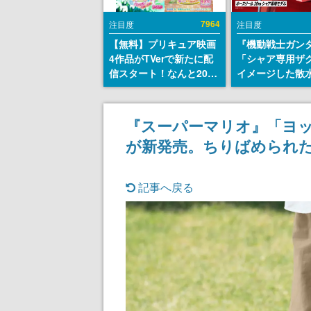
7964
注目度
注目度
【無料】プリキュア映画
『機動戦士ガン
4作品がTVerで新たに配
「シャア専用ザ
信スタート！なんと2018
イメージした散
年～2024年の映画ほぼす
リールが予約開
べてが見放題に、ぶっち
にはシャアのパ
ゃけありえないラインナ
マークやジオン
『スーパーマリオ』「ヨッ
ップ
エンブレム、型
が新発売。ちりばめられ
どを配置
記事へ戻る