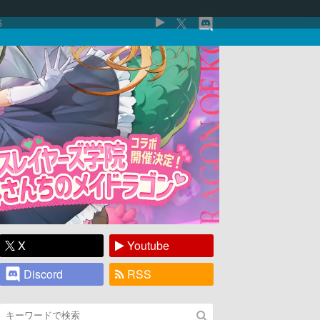
5
X
Youtube
Discord
RSS