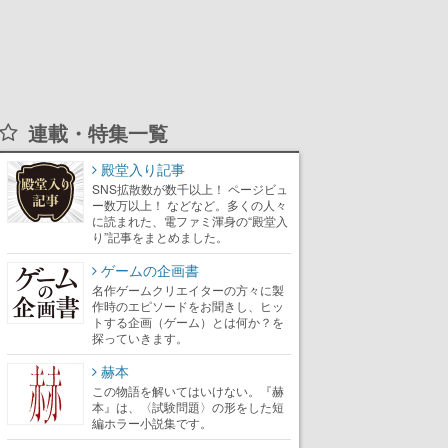
連載・特集一覧
殿堂入り記事
SNS拡散数が数千以上！ ページビュ
ー数万以上！ などなど。多くの人々
に読まれた、電ファミ渾身の“殿堂入
り”記事をまとめました。
ゲームの企画書
名作ゲームクリエイターの方々に製
作時のエピソードをお聞きし、ヒッ
トする企画（ゲーム）とは何か？を
探っていきます。
赫本
この物語を解いてはいけない。『赫
本』は、〈試験問題〉の形をした短
編ホラー小説集です。