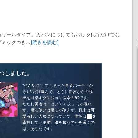
るリールタイプ。カバンにつけてもおしゃれなだけでな
ックつき...
[続きを読む]
つしました。
“ぜんめつ”してしまった勇者パーティか
ら1人だけ選んで、ともに迷宮からの脱
出を目指すダンジョン探索RPGです。
ただし勇者は「はい/いいえ」しか喋れ
ず、魔法使いは魔法が使えず、戦士は可
愛らしい人形になっていて、僧侶は██を
崇拝しています。誰を救うのかを選ぶの
は、あなたです。