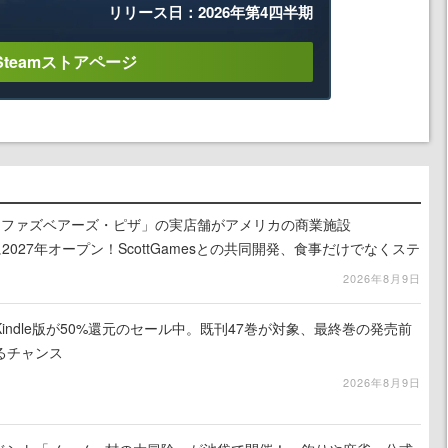
リリース日：2026年第4四半期
Steamストアページ
ィ・ファズベアーズ・ピザ」の実店舗がアメリカの商業施設
am」に2027年オープン！ScottGamesとの共同開発、食事だけでなくステ
ホラー体験も楽しめる
2026年8月9日
indle版が50%還元のセール中。既刊47巻が対象、最終巻の発売前
るチャンス
2026年8月9日