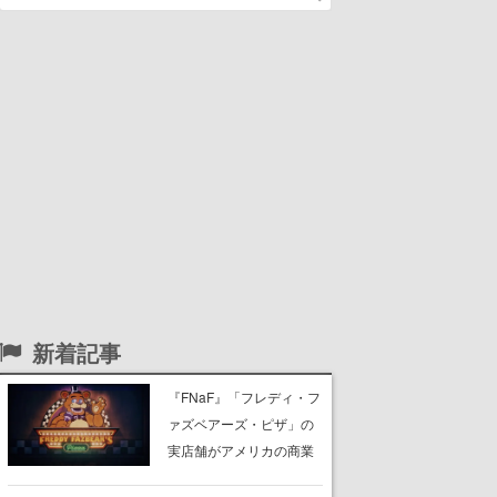
新着記事
『FNaF』「フレディ・フ
ァズベアーズ・ピザ」の
実店舗がアメリカの商業
施設「American Dream」