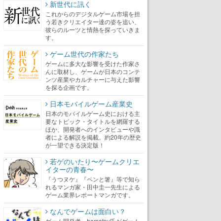
新世代に訊く
これからのデジタルゲーム市場を担
う若きクリエイター達の姿を追い、
彼らのルーツと情熱を探っていきま
す。
ゲーム世代の作家たち
ゲームに多大な影響を受けた作家さ
んに取材し、ゲームが日本のコンテ
ンツ産業やカルチャーに与えた影響
を探る企画です。
日本モバイルゲーム産業史
日本のモバイルゲーム史における主
要なトピック・タイトルを網羅する
ほか、開発者へのインタビューや識
者による解説を掲載。約20年の歴史
が一望できる決定版！
若ゲのいたり〜ゲームクリエ
イターの青春〜
『うつヌケ』『ペンと箸』等で知ら
れるマンガ家・田中圭一先生による
ゲーム業界レポートマンガです。
なんでゲームは面白い？
ゲーム開発者・hamatsu氏がゲーム