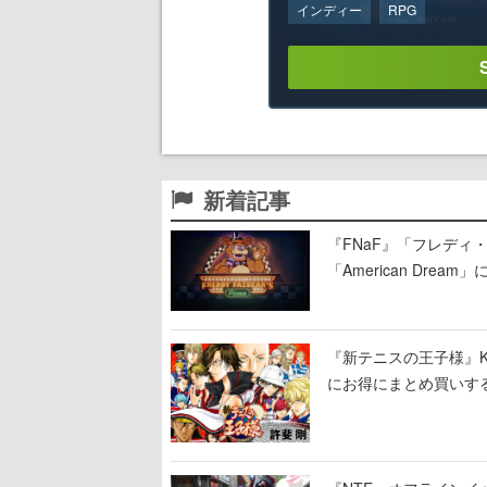
インディー
RPG
新着記事
『FNaF』「フレデ
「American Dre
ージショーや没入型の
『新テニスの王子様』K
にお得にまとめ買いす