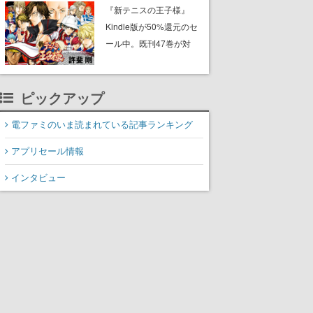
に2027年オープン！
『新テニスの王子様』
ScottGamesとの共同開
Kindle版が50%還元のセ
発、食事だけでなくステ
ール中。既刊47巻が対
ージショーや没入型のホ
象、最終巻の発売前にお
ラー体験も楽しめる
得にまとめ買いするチャ
ンス
ピックアップ
電ファミのいま読まれている記事ランキング
アプリセール情報
インタビュー