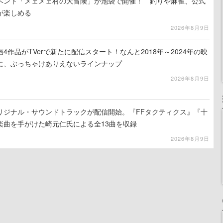
イベント「メェメェ村の大冒険」が池袋で開催！ 釣りや麻雀、公式
が楽しめる
2026年8月9日
4作品がTVerで新たに配信スタート！なんと2018年～2024年の映
に、ぶっちゃけありえないラインナップ
2026年8月9日
リジナル・サウンドトラックが配信開始。『FFタクティクス』『十
楽曲を手がけた崎元仁氏による全13曲を収録
2026年8月9日