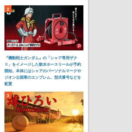
2
『機動戦士ガンダム』の「シャア専用ザク
Ⅱ」をイメージした散水ホースリールが予約
開始。本体にはシャアのパーソナルマークや
ジオン公国軍のエンブレム、型式番号などを
配置
3