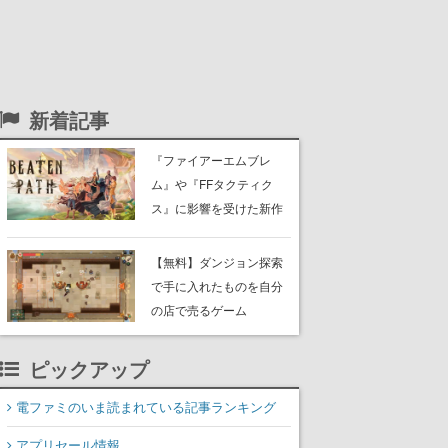
新着記事
『ファイアーエムブレ
ム』や『FFタクティク
ス』に影響を受けた新作
戦略RPG『Beaten
Path』2027年に発売へ。
【無料】ダンジョン探索
PC（Steam）、PS5、
で手に入れたものを自分
Xbox、Switch向けにリリ
の店で売るゲーム
ース予定
『Moonlighter』がSteam
にて無料配布中！続編
ピックアップ
『Moonlighter 2』の9月2
日正式リリースを記念し
電ファミのいま読まれている記事ランキング
たキャンペーン
アプリセール情報