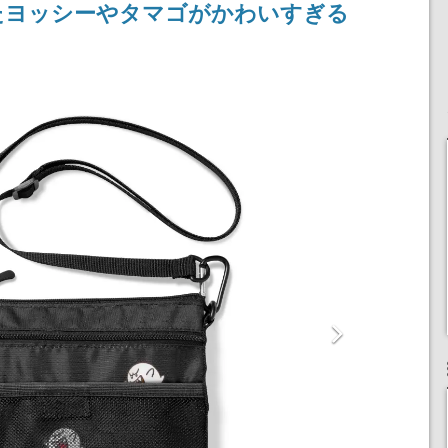
たヨッシーやタマゴがかわいすぎる
女子や、萌え声不思議ち
産で登場、過去に発売し
ゃん女子と青春を謳歌
たグッズの再販も