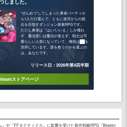
つしました。
“ぜんめつ”してしまった勇者パーティか
ら1人だけ選んで、ともに迷宮からの脱
出を目指すダンジョン探索RPGです。
ただし勇者は「はい/いいえ」しか喋れ
ず、魔法使いは魔法が使えず、戦士は可
愛らしい人形になっていて、僧侶は██を
崇拝しています。誰を救うのかを選ぶの
は、あなたです。
リリース日：2026年第4四半期
Steamストアページ
』や『FFタクティクス』に影響を受けた新作戦略RPG『Beaten