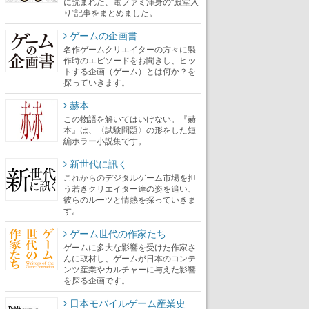
に読まれた、電ファミ渾身の“殿堂入
り”記事をまとめました。
ゲームの企画書
名作ゲームクリエイターの方々に製
作時のエピソードをお聞きし、ヒッ
トする企画（ゲーム）とは何か？を
探っていきます。
赫本
この物語を解いてはいけない。『赫
本』は、〈試験問題〉の形をした短
編ホラー小説集です。
新世代に訊く
これからのデジタルゲーム市場を担
う若きクリエイター達の姿を追い、
彼らのルーツと情熱を探っていきま
す。
ゲーム世代の作家たち
ゲームに多大な影響を受けた作家さ
んに取材し、ゲームが日本のコンテ
ンツ産業やカルチャーに与えた影響
を探る企画です。
日本モバイルゲーム産業史