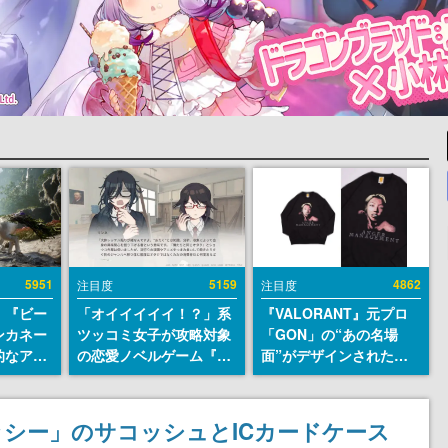
5951
5159
4862
注目度
注目度
、『ビー
「オイイイイイ！？」系
『VALORANT』元プロ
ンカネー
ツッコミ女子が攻略対象
「GON」の“あの名場
的なアプ
の恋愛ノベルゲーム『美
面”がデザインされた新
ユーザー
術部カノジョ』Steamス
作グッズが本日8月5日よ
摯に受け
トアページが公開。「お
り期間限定で発売。Tシ
修正パッ
前らーそろそろ自重しろ
ャツやコインケース、ア
シー」のサコッシュとICカードケース
内に配信
ー？＾＾」暗黒微笑の夢
クキーなどが全品受注生