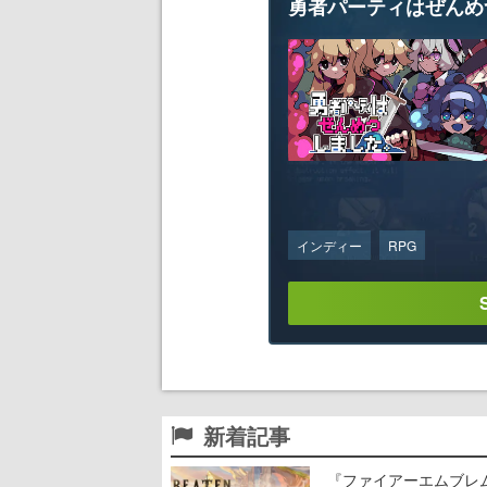
勇者パーティはぜんめ
インディー
RPG
新着記事
『ファイアーエムブレム