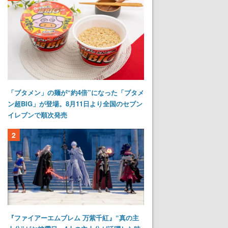
「ブタメン」の麺が“約4倍”になった「ブタメ
ン超BIG」が登場。8月11日より全国のセブン
イレブンで順次発売
2
『ファイアーエムブレム 万紫千紅』“真の主