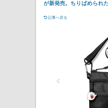
が新発売。ちりばめられ
記念したキャンペーン
される予定
記事へ戻る