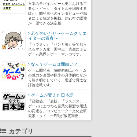
日本のモバイルゲーム史における主
要なトピック・タイトルを網羅する
ほか、開発者へのインタビューや識
者による解説を掲載。約20年の歴史
が一望できる決定版！
若ゲのいたり〜ゲームクリエ
イターの青春〜
『うつヌケ』『ペンと箸』等で知ら
れるマンガ家・田中圭一先生による
ゲーム業界レポートマンガです。
なんでゲームは面白い？
ゲーム開発者・hamatsu氏がゲーム
の魅力を画面や操作の具体的な形か
ら解き明かしていく、硬派で骨太な
評論連載です。
ゲームが変えた日本語
「経験値」「裏技」「ラスボス」…
ゲームにまつわる言葉の起源や用法
の変遷を、コンピューター文化史研
究家・タイニーP氏が徹底調査。
カテゴリ