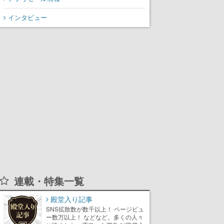
インタビュー
連載・特集一覧
殿堂入り記事
SNS拡散数が数千以上！ ページビュ
ー数万以上！ などなど。多くの人々