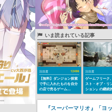
いま読まれている記事
12496
注目度
注目度
【無料】ダンジョン探索
ゲームフリーク
で手に入れたものを自分
スト・オブ・リ
の店で売るゲーム
ション』の継続
『Moonlighter』が
デ方針を表明。
Steamにて無料配布中！
からの意見を真
続編『Moonlighter 2』
止めて対応へ。
『スーパーマリオ』「ヨッ
の9月2日正式リリースを
チは約1週間以