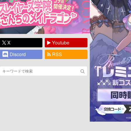
X
Youtube
Discord
RSS