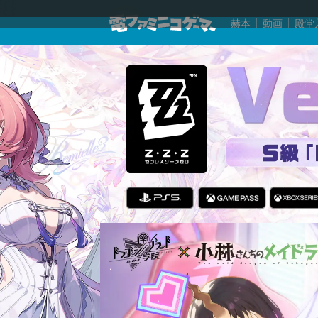
赫本
動画
殿堂