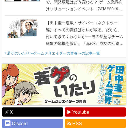
で、開発環境はどう変わる？ ゲーム業界向
けソリューションイベント「GTMF2019」
に行って、より理解を深めよう【PR】
【田中圭一連載：サイバーコネクトツー
編】すべての責任はオレが取る。だから、
付いてきてくれないか──男の熱意はチーム
解散の危機を救い、『.hack』成功の活路を
開く。業界の快男児・松山 洋に流れる血は
若ゲのいたり〜ゲームクリエイターの青春〜
の記事一覧
『少年ジャンプ』色だった【若ゲのいた
り】
X
Youtube
Discord
RSS