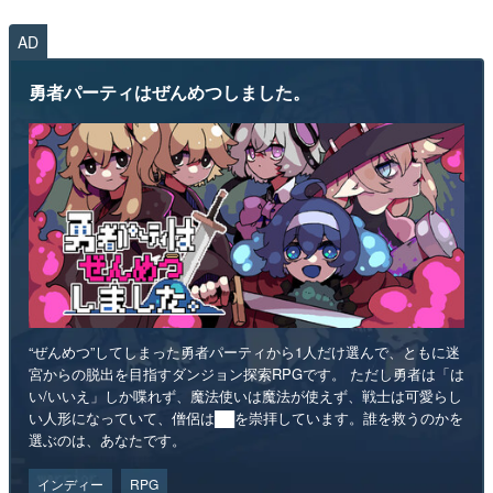
AD
勇者パーティはぜんめつしました。
“ぜんめつ”してしまった勇者パーティから1人だけ選んで、ともに迷
宮からの脱出を目指すダンジョン探索RPGです。 ただし勇者は「は
い/いいえ」しか喋れず、魔法使いは魔法が使えず、戦士は可愛らし
い人形になっていて、僧侶は██を崇拝しています。誰を救うのかを
選ぶのは、あなたです。
インディー
RPG