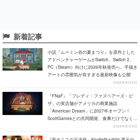
新着記事
小説『ムーミン谷の夏まつり』を原作とした
アドベンチャーゲームがSwitch、Switch 2、
PC（Steam）向けに2026年秋発売へ。手描き
アートの雰囲気が良すぎる最新映像も公開
2026年8月9日
『FNaF』「フレディ・ファズベアーズ・ピ
ザ」の実店舗がアメリカの商業施設
「American Dream」に2027年オープン！
ScottGamesとの共同開発、食事だけでなくス
テージショーや没入型のホラー体験も楽しめ
2026年8月9日
る
『新テニスの王子様』Kindle版が50%還元の