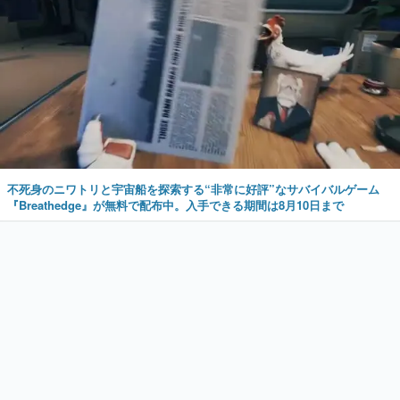
不死身のニワトリと宇宙船を探索する“非常に好評”なサバイバルゲーム
『Breathedge』が無料で配布中。入手できる期間は8月10日まで