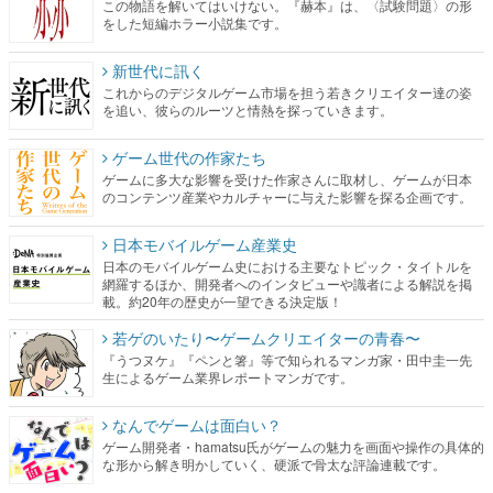
この物語を解いてはいけない。『赫本』は、〈試験問題〉の形
をした短編ホラー小説集です。
新世代に訊く
これからのデジタルゲーム市場を担う若きクリエイター達の姿
を追い、彼らのルーツと情熱を探っていきます。
ゲーム世代の作家たち
ゲームに多大な影響を受けた作家さんに取材し、ゲームが日本
のコンテンツ産業やカルチャーに与えた影響を探る企画です。
日本モバイルゲーム産業史
日本のモバイルゲーム史における主要なトピック・タイトルを
網羅するほか、開発者へのインタビューや識者による解説を掲
載。約20年の歴史が一望できる決定版！
若ゲのいたり〜ゲームクリエイターの青春〜
『うつヌケ』『ペンと箸』等で知られるマンガ家・田中圭一先
生によるゲーム業界レポートマンガです。
なんでゲームは面白い？
ゲーム開発者・hamatsu氏がゲームの魅力を画面や操作の具体的
な形から解き明かしていく、硬派で骨太な評論連載です。