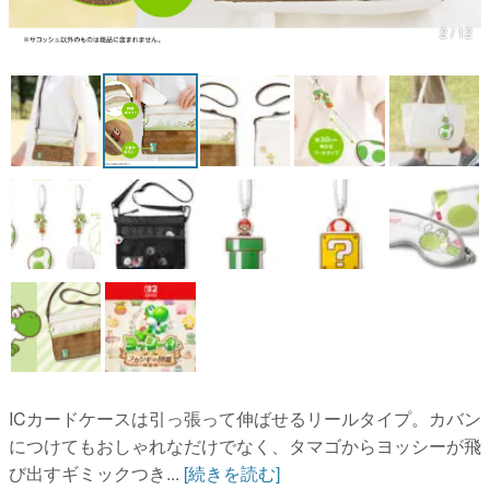
2 / 12
マンガ
女性向け
アプリレビュー
その他
電ファミニコゲーマーとは？
運営：株式会社マレ
ICカードケースは引っ張って伸ばせるリールタイプ。カバン
につけてもおしゃれなだけでなく、タマゴからヨッシーが飛
び出すギミックつき...
[続きを読む]