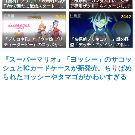
【無料】プリキュア映画4作品が
『機動戦士ガンダム』の「シャ
TVerで新たに配信スタート！な
ア専用ザクⅡ」をイメージした
インタビュー
んと2018年～2024年の映画ほぼ
散水ホースリールが予約開始。
注目度
2629
注目度
2442
すべてが見放題に、ぶっちゃけ
本体にはシャアのパーソナルマ
連載・特集一覧
ありえないラインナップ
ークやジオン公国軍のエンブレ
ム、型式番号などを配置
殿堂入り記事
『プリコネR』と『ウマ娘 プリ
『名探偵プリキュア！』謎の怪
SNS拡散数が数千以上！ ページビュー数万以上！ などな
ど。多くの人々に読まれた、電ファミ渾身の“殿堂入り”記
ティーダービー』のコラボが決
盗「デッチ・アゲイン」の担当
事をまとめました。
定！“最大170連無料”の8.5周年
キャストは天﨑滉平さんと判
キャンペーンなども発表
明。『Re:ゼロから始める異世
『スーパーマリオ』「ヨッシー」のサコッ
ゲームの企画書
界生活』オットー役、『ヒプノ
名作ゲームクリエイターの方々に製作時のエピソードをお
シュとICカードケースが新発売。ちりばめ
シスマイク』山田三郎役など
聞きし、ヒットする企画（ゲーム）とは何か？を探ってい
きます。
られたヨッシーやタマゴがかわいすぎる
赫本
この物語を解いてはいけない。『赫本』は、〈試験問題〉
の形をした短編ホラー小説集です。
新世代に訊く
これからのデジタルゲーム市場を担う若きクリエイター達
の姿を追い、彼らのルーツと情熱を探っていきます。
ゲーム世代の作家たち
ゲームに多大な影響を受けた作家さんに取材し、ゲームが