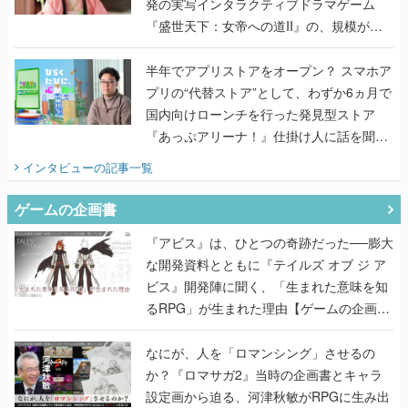
発の実写インタラクティブドラマゲーム
『盛世天下：女帝への道II』の、規模が違
うこだわりをプロデューサーに聞いた
半年でアプリストアをオープン？ スマホア
プリの“代替ストア”として、わずか6ヵ月で
国内向けローンチを行った発見型ストア
『あっぷアリーナ！』仕掛け人に話を聞い
てみた
インタビュー
の記事一覧
ゲームの企画書
『アビス』は、ひとつの奇跡だった──膨大
な開発資料とともに『テイルズ オブ ジ ア
ビス』開発陣に聞く、「生まれた意味を知
るRPG」が生まれた理由【ゲームの企画
書】
なにが、人を「ロマンシング」させるの
か？『ロマサガ2』当時の企画書とキャラ
設定画から迫る、河津秋敏がRPGに生み出