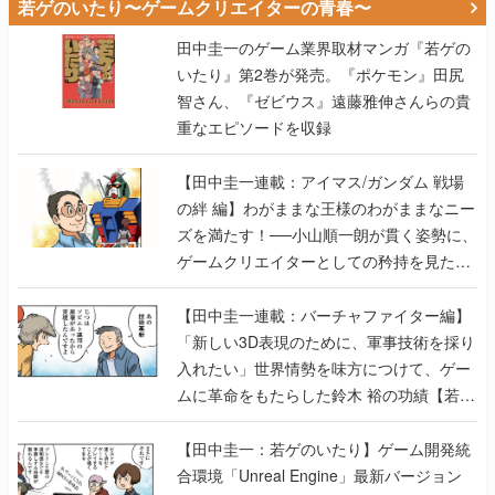
若ゲのいたり〜ゲームクリエイターの青春〜
田中圭一のゲーム業界取材マンガ『若ゲの
いたり』第2巻が発売。『ポケモン』田尻
智さん、『ゼビウス』遠藤雅伸さんらの貴
重なエピソードを収録
【田中圭一連載：アイマス/ガンダム 戦場
の絆 編】わがままな王様のわがままなニー
ズを満たす！──小山順一朗が貫く姿勢に、
ゲームクリエイターとしての矜持を見た
【若ゲのいたり最終回】
【田中圭一連載：バーチャファイター編】
「新しい3D表現のために、軍事技術を採り
入れたい」世界情勢を味方につけて、ゲー
ムに革命をもたらした鈴木 裕の功績【若ゲ
のいたり】
【田中圭一：若ゲのいたり】ゲーム開発統
合環境「Unreal Engine」最新バージョン