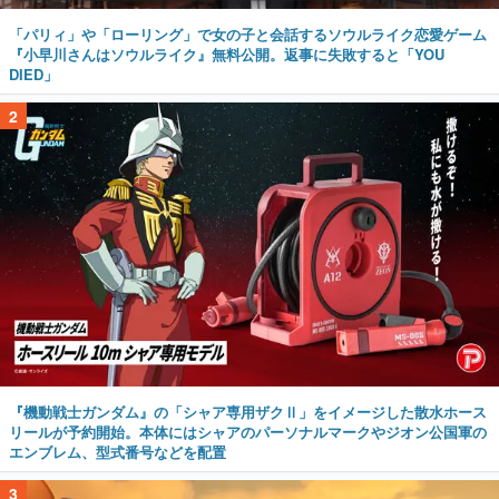
「パリィ」や「ローリング」で女の子と会話するソウルライク恋愛ゲーム
『小早川さんはソウルライク』無料公開。返事に失敗すると「YOU
DIED」
2
『機動戦士ガンダム』の「シャア専用ザクⅡ」をイメージした散水ホース
リールが予約開始。本体にはシャアのパーソナルマークやジオン公国軍の
エンブレム、型式番号などを配置
3