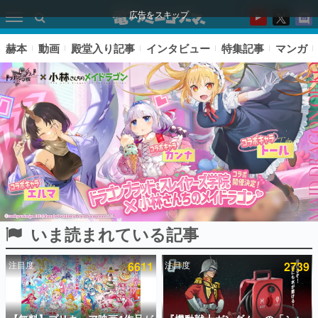
広告をスキップ
赫本
動画
殿堂入り記事
インタビュー
特集記事
マンガ
いま読まれている記事
ピックアップ
注目度
6611
注目度
2739
電ファミのいま読まれている記事ランキング
アプリセール情報