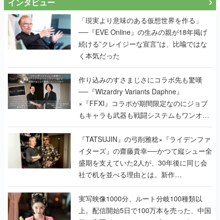
インタビュー
「現実より意味のある仮想世界を作る」
──『EVE Online』の生みの親が18年掲げ
続ける”クレイジーな宣言”は、比喩ではな
く本気だった
作り込みのすさまじさにコラボ先も驚嘆
──『Wizardry Variants Daphne』
×『FFXI』コラボが期間限定なのにジョブ
もキャラも武器も戦闘システムもワンオフ
で作り込まれた理由を両ディレクターに聞
く
『TATSUJIN』の弓削雅稔×『ライデンファ
イターズ』の齋藤貴幸──かつて縦シュー全
盛期を支えていた2人が、30年後に同じ会
社で机を並べる理由とは。新作
『TATSUJIN EXTREME』で初タッグを組
んだレジェンド2人に訊く開発秘話
実写映像1000分、ルート分岐100種類以
上。配信開始5日で100万本を売った、中国