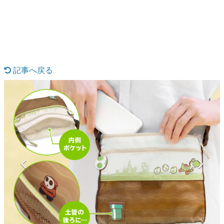
日本のコンテンツ産業やカルチャーに与えた影響を探る企
画です。
日本モバイルゲーム産業史
日本のモバイルゲーム史における主要なトピック・タイト
ルを網羅するほか、開発者へのインタビューや識者による
解説を掲載。約20年の歴史が一望できる決定版！
記事へ戻る
若ゲのいたり〜ゲームクリエイターの青春〜
『うつヌケ』『ペンと箸』等で知られるマンガ家・田中圭
一先生によるゲーム業界レポートマンガです。
なんでゲームは面白い？
ゲーム開発者・hamatsu氏がゲームの魅力を画面や操作の
具体的な形から解き明かしていく、硬派で骨太な評論連載
です。
ゲームが変えた日本語
「経験値」「裏技」「ラスボス」… ゲームにまつわる言葉
の起源や用法の変遷を、コンピューター文化史研究家・タ
イニーP氏が徹底調査。
カテゴリ
特集記事