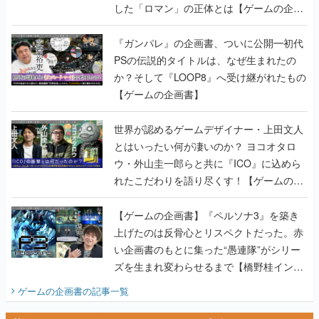
した「ロマン」の正体とは【ゲームの企画
書】
『ガンパレ』の企画書、ついに公開━初代
PSの伝説的タイトルは、なぜ生まれたの
か？そして『LOOP8』へ受け継がれたもの
【ゲームの企画書】
世界が認めるゲームデザイナー・上田文人
とはいったい何が凄いのか？ ヨコオタロ
ウ・外山圭一郎らと共に『ICO』に込めら
れたこだわりを語り尽くす！【ゲームの企
画書】
【ゲームの企画書】『ペルソナ3』を築き
上げたのは反骨心とリスペクトだった。赤
い企画書のもとに集った“愚連隊”がシリー
ズを生まれ変わらせるまで【橋野桂インタ
ビュー】
ゲームの企画書
の記事一覧