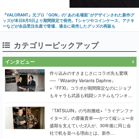
『VALORANT』元プロ「GON」の“あの名場面”がデザインされた新作グ
ッズが本日8月5日より期間限定で発売。Tシャツやコインケース、アクキ
ーなどが全品受注生産で登場、過去に発売したグッズの再販も
カテゴリーピックアップ
インタビュー
作り込みのすさまじさにコラボ先も驚嘆
──『Wizardry Variants Daphne』
×『FFXI』コラボが期間限定なのにジョブ
もキャラも武器も戦闘システムもワンオフ
で作り込まれた理由を両ディレクターに聞
く
『TATSUJIN』の弓削雅稔×『ライデンファ
イターズ』の齋藤貴幸──かつて縦シュー全
盛期を支えていた2人が、30年後に同じ会
社で机を並べる理由とは。新作