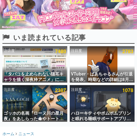
インタビュー
連載・特集一覧
殿堂入り記事
いま読まれている記事
SNS拡散数が数千以上！ ページビュー数万以上！ などな
ど。多くの人々に読まれた、電ファミ渾身の“殿堂入り”記
事をまとめました。
注目度
7480
注目度
2783
ゲームの企画書
名作ゲームクリエイターの方々に製作時のエピソードをお
聞きし、ヒットする企画（ゲーム）とは何か？を探ってい
「タバコを止められない猫耳キ
VTuber・ばあちゃるさんが引退
きます。
ャラを描く深夜枠アニメ」に視
を発表。時期などの詳細は8月9
赫本
聴者の一部から批判意見。違法
日15時からの配信で説明
この物語を解いてはいけない。『赫本』は、〈試験問題〉
注目度
2387
注目度
1078
薬物の使用と思しき描写も含め
の形をした短編ホラー小説集です。
て、BPOが議論を交わす
新世代に訊く
ゴッホの名画『ローヌ川の星月
ハローキティやポムポムプリン
これからのデジタルゲーム市場を担う若きクリエイター達
の姿を追い、彼らのルーツと情熱を探っていきます。
夜』をあしらった傘やトートバ
と眠れる睡眠サポートアプリ
ッグなどが登場。8月7日21時よ
『ゆめたび』が配信中。キャラ
り2日間限定で予約販売
ごとのASMRや目覚ましアラー
ゲーム世代の作家たち
ホーム
ニュース
ムも搭載
ゲームに多大な影響を受けた作家さんに取材し、ゲームが