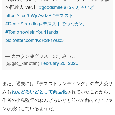
の配達人 Ver.】
#goodsmile
#ねんどろいど
https://t.co/hWjr7wdzPj
#デススト
#DeathStranding
#デスストでつながれ
#TomorrowIsInYourHands
pic.twitter.com/KdRSk1wux5
— カホタン＠グッスマのすみっこ
(@gsc_kahotan)
February 20, 2020
また、過去には『デスストランディング』の主人公サ
ムも
されていたことから、
ねんどろいどとして商品化
作者の小島監督のねんどろいどと並べて飾りたいファ
ンが続出しているようだ。