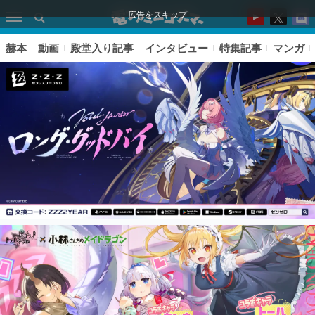
広告をスキップ
赫本
動画
殿堂入り記事
インタビュー
特集記事
マンガ
ピックアップ
電ファミのいま読まれている記事ランキング
アプリセール情報