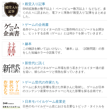
殿堂入り記事
SNS拡散数が数千以上！ ページビュー数万以上！ などなど。多
くの人々に読まれた、電ファミ渾身の“殿堂入り”記事をまとめま
した。
ゲームの企画書
名作ゲームクリエイターの方々に製作時のエピソードをお聞き
し、ヒットする企画（ゲーム）とは何か？を探っていきます。
赫本
この物語を解いてはいけない。『赫本』は、〈試験問題〉の形
をした短編ホラー小説集です。
新世代に訊く
これからのデジタルゲーム市場を担う若きクリエイター達の姿
を追い、彼らのルーツと情熱を探っていきます。
ゲーム世代の作家たち
ゲームに多大な影響を受けた作家さんに取材し、ゲームが日本
のコンテンツ産業やカルチャーに与えた影響を探る企画です。
日本モバイルゲーム産業史
日本のモバイルゲーム史における主要なトピック・タイトルを