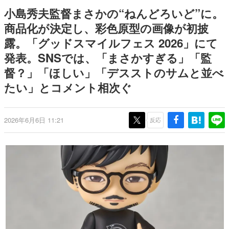
日本のコンテンツ産業やカルチャーに与えた影響を探る企
小島秀夫監督まさかの“ねんどろいど”に。
画です。
商品化が決定し、彩色原型の画像が初披
日本モバイルゲーム産業史
露。「グッドスマイルフェス 2026」にて
日本のモバイルゲーム史における主要なトピック・タイト
ルを網羅するほか、開発者へのインタビューや識者による
発表。SNSでは、「まさかすぎる」「監
解説を掲載。約20年の歴史が一望できる決定版！
督？」「ほしい」「デスストのサムと並べ
若ゲのいたり〜ゲームクリエイターの青春〜
『うつヌケ』『ペンと箸』等で知られるマンガ家・田中圭
たい」とコメント相次ぐ
一先生によるゲーム業界レポートマンガです。
なんでゲームは面白い？
2026年6月6日 11:21
反応
ゲーム開発者・hamatsu氏がゲームの魅力を画面や操作の
具体的な形から解き明かしていく、硬派で骨太な評論連載
です。
ゲームが変えた日本語
「経験値」「裏技」「ラスボス」… ゲームにまつわる言葉
の起源や用法の変遷を、コンピューター文化史研究家・タ
イニーP氏が徹底調査。
カテゴリ
特集記事