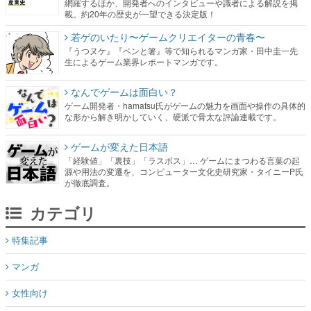
網羅するほか、開発者へのインタビューや識者による解説を掲
載。約20年の歴史が一望できる決定版！
若ゲのいたり〜ゲームクリエイターの青春〜
『うつヌケ』『ペンと箸』等で知られるマンガ家・田中圭一先
生によるゲーム業界レポートマンガです。
なんでゲームは面白い？
ゲーム開発者・hamatsu氏がゲームの魅力を画面や操作の具体的
な形から解き明かしていく、硬派で骨太な評論連載です。
ゲームが変えた日本語
「経験値」「裏技」「ラスボス」… ゲームにまつわる言葉の起
源や用法の変遷を、コンピューター文化史研究家・タイニーP氏
が徹底調査。
カテゴリ
特集記事
マンガ
女性向け