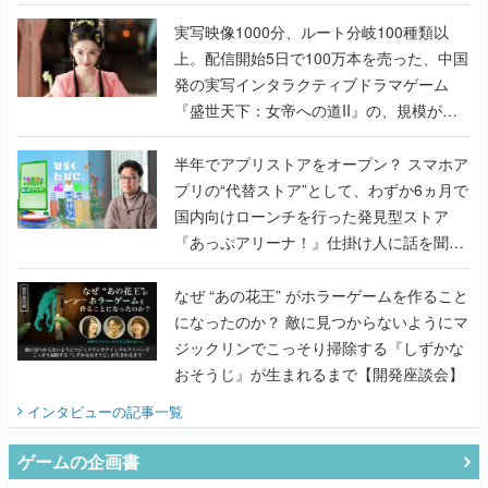
『TATSUJIN EXTREME』で初タッグを組
んだレジェンド2人に訊く開発秘話
実写映像1000分、ルート分岐100種類以
上。配信開始5日で100万本を売った、中国
発の実写インタラクティブドラマゲーム
『盛世天下：女帝への道II』の、規模が違
うこだわりをプロデューサーに聞いた
半年でアプリストアをオープン？ スマホア
プリの“代替ストア”として、わずか6ヵ月で
国内向けローンチを行った発見型ストア
『あっぷアリーナ！』仕掛け人に話を聞い
てみた
なぜ “あの花王” がホラーゲームを作ること
になったのか？ 敵に見つからないようにマ
ジックリンでこっそり掃除する『しずかな
おそうじ』が生まれるまで【開発座談会】
インタビュー
の記事一覧
ゲームの企画書