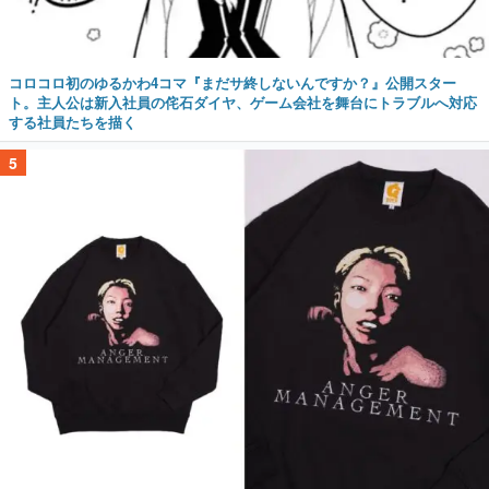
コロコロ初のゆるかわ4コマ『まだサ終しないんですか？』公開スター
ト。主人公は新入社員の侘石ダイヤ、ゲーム会社を舞台にトラブルへ対応
する社員たちを描く
5