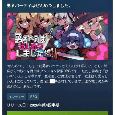
勇者パーティはぜんめつしました。
“ぜんめつ”してしまった勇者パーティから1人だけ選んで、ともに迷
宮からの脱出を目指すダンジョン探索RPGです。 ただし勇者は「は
い/いいえ」しか喋れず、魔法使いは魔法が使えず、戦士は可愛らし
い人形になっていて、僧侶は██を崇拝しています。誰を救うのかを
選ぶのは、あなたです。
インディー
RPG
リリース日：2026年第4四半期