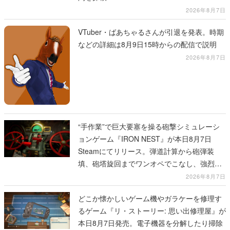
2026年8月7日
VTuber・ばあちゃるさんが引退を発表。時期
などの詳細は8月9日15時からの配信で説明
2026年8月7日
“手作業”で巨大要塞を操る砲撃シミュレーシ
ョンゲーム『IRON NEST』が本日8月7日
Steamにてリリース。弾道計算から砲弾装
填、砲塔旋回までワンオペでこなし、強烈な
一撃をブチかませるロマンある作品
2026年8月7日
どこか懐かしいゲーム機やガラケーを修理す
るゲーム『リ・ストーリー: 思い出修理屋』が
本日8月7日発売。電子機器を分解したり掃除