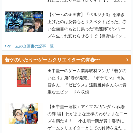
画書】
【ゲームの企画書】『ペルソナ3』を築き
上げたのは反骨心とリスペクトだった。赤
い企画書のもとに集った“愚連隊”がシリー
ズを生まれ変わらせるまで【橋野桂インタ
ビュー】
ゲームの企画書
の記事一覧
若ゲのいたり〜ゲームクリエイターの青春〜
田中圭一のゲーム業界取材マンガ『若ゲの
いたり』第2巻が発売。『ポケモン』田尻
智さん、『ゼビウス』遠藤雅伸さんらの貴
重なエピソードを収録
【田中圭一連載：アイマス/ガンダム 戦場
の絆 編】わがままな王様のわがままなニー
ズを満たす！──小山順一朗が貫く姿勢に、
ゲームクリエイターとしての矜持を見た