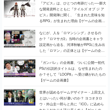
『アビス』は、ひとつの奇跡だった──膨大
な開発資料とともに『テイルズ オブ ジ ア
ビス』開発陣に聞く、「生まれた意味を知
るRPG」が生まれた理由【ゲームの企画
書】
なにが、人を「ロマンシング」させるの
か？『ロマサガ2』当時の企画書とキャラ
設定画から迫る、河津秋敏がRPGに生み出
した「ロマン」の正体とは【ゲームの企画
書】
『ガンパレ』の企画書、ついに公開━初代
PSの伝説的タイトルは、なぜ生まれたの
か？そして『LOOP8』へ受け継がれたもの
【ゲームの企画書】
世界が認めるゲームデザイナー・上田文人
とはいったい何が凄いのか？ ヨコオタロ
ウ・外山圭一郎らと共に『ICO』に込めら
れたこだわりを語り尽くす！【ゲームの企