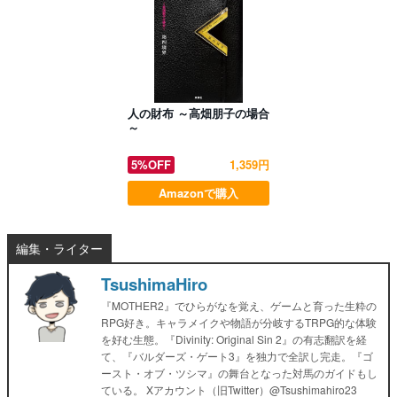
人の財布 ～高畑朋子の場合
～
5%OFF
1,359円
Amazonで購入
編集・ライター
TsushimaHiro
『MOTHER2』でひらがなを覚え、ゲームと育った生粋の
RPG好き。キャラメイクや物語が分岐するTRPG的な体験
を好む生態。『Divinity: Original Sin 2』の有志翻訳を経
て、『バルダーズ・ゲート3』を独力で全訳し完走。『ゴ
ースト・オブ・ツシマ』の舞台となった対馬のガイドもし
ている。 Xアカウント（旧Twitter）@Tsushimahiro23