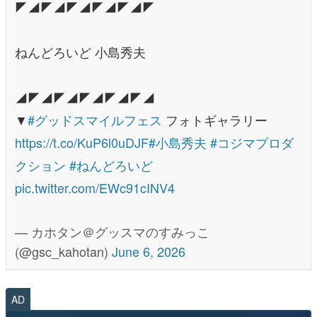
◤◢◤◢◤◢◤◢◤◢◤
ねんどろいど 小島秀夫
◢◤◢◤◢◤◢◤◢◤◢
▼
#グッドスマイルフェス
フォトギャラリー
https://t.co/KuP6l0uDJF
#小島秀夫
#コジマプロダ
クション
#ねんどろいど
pic.twitter.com/EWc91cINV4
— カホタン＠グッスマのすみっこ
(@gsc_kahotan)
June 6, 2026
AD