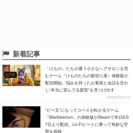
新着記事
「けもの」たちが通う小さなヘアサロンを営
むゲーム『けものたちの髪切り屋』体験版が
配信開始。悩みを持ったお客様と会話を交わ
し“本当に望んでる髪型”を見つけ出す
2026年8月7日
“ビー玉”になってコースを転がるゲーム
『Marblearium』の体験版がSteamで本日8月
7日より配信。Lo-Fiビートに乗って奇妙な空
間を探検