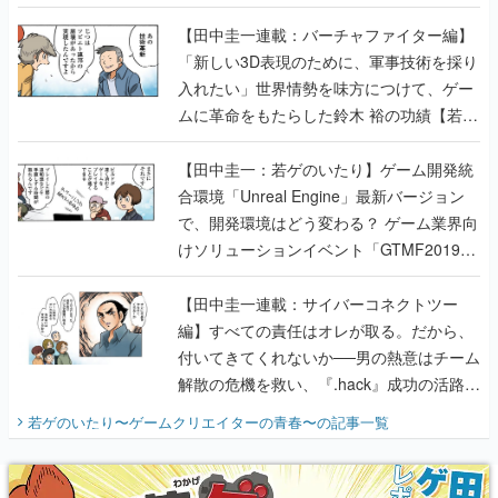
【若ゲのいたり最終回】
【田中圭一連載：バーチャファイター編】
「新しい3D表現のために、軍事技術を採り
入れたい」世界情勢を味方につけて、ゲー
ムに革命をもたらした鈴木 裕の功績【若ゲ
のいたり】
【田中圭一：若ゲのいたり】ゲーム開発統
合環境「Unreal Engine」最新バージョン
で、開発環境はどう変わる？ ゲーム業界向
けソリューションイベント「GTMF2019」
に行って、より理解を深めよう【PR】
【田中圭一連載：サイバーコネクトツー
編】すべての責任はオレが取る。だから、
付いてきてくれないか──男の熱意はチーム
解散の危機を救い、『.hack』成功の活路を
開く。業界の快男児・松山 洋に流れる血は
若ゲのいたり〜ゲームクリエイターの青春〜
の記事一覧
『少年ジャンプ』色だった【若ゲのいた
り】