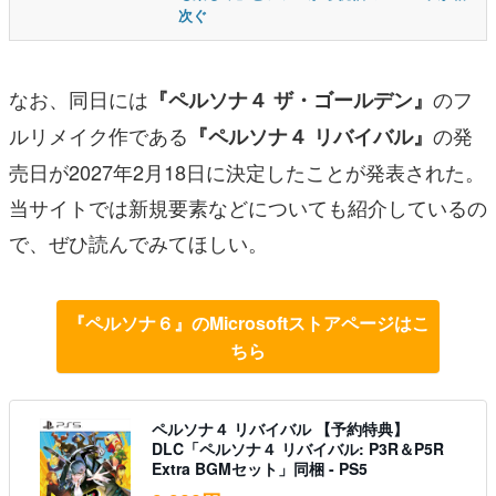
次ぐ
なお、同日には
のフ
『ペルソナ４ ザ・ゴールデン』
ルリメイク作である
の発
『ペルソナ４ リバイバル』
売日が2027年2月18日に決定したことが発表された。
当サイトでは新規要素などについても紹介しているの
で、ぜひ読んでみてほしい。
『ペルソナ６』のMicrosoftストアページはこ
ちら
ペルソナ４ リバイバル 【予約特典】
DLC「ペルソナ４ リバイバル: P3R＆P5R
Extra BGMセット」同梱 - PS5