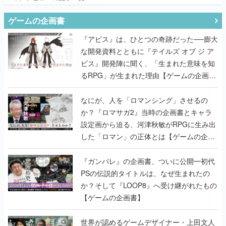
ゲームの企画書
『アビス』は、ひとつの奇跡だった──膨大
な開発資料とともに『テイルズ オブ ジ ア
ビス』開発陣に聞く、「生まれた意味を知
るRPG」が生まれた理由【ゲームの企画
書】
なにが、人を「ロマンシング」させるの
か？『ロマサガ2』当時の企画書とキャラ
設定画から迫る、河津秋敏がRPGに生み出
した「ロマン」の正体とは【ゲームの企画
書】
『ガンパレ』の企画書、ついに公開━初代
PSの伝説的タイトルは、なぜ生まれたの
か？そして『LOOP8』へ受け継がれたもの
【ゲームの企画書】
世界が認めるゲームデザイナー・上田文人