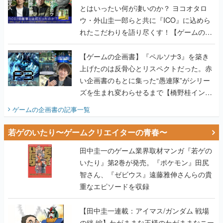
とはいったい何が凄いのか？ ヨコオタロ
ウ・外山圭一郎らと共に『ICO』に込めら
れたこだわりを語り尽くす！【ゲームの企
画書】
【ゲームの企画書】『ペルソナ3』を築き
上げたのは反骨心とリスペクトだった。赤
い企画書のもとに集った“愚連隊”がシリー
ズを生まれ変わらせるまで【橋野桂インタ
ビュー】
ゲームの企画書
の記事一覧
若ゲのいたり〜ゲームクリエイターの青春〜
田中圭一のゲーム業界取材マンガ『若ゲの
いたり』第2巻が発売。『ポケモン』田尻
智さん、『ゼビウス』遠藤雅伸さんらの貴
重なエピソードを収録
【田中圭一連載：アイマス/ガンダム 戦場
の絆 編】わがままな王様のわがままなニー