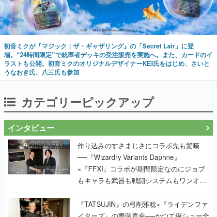
初音ミクが『マジック：ザ・ギャザリング』の「Secret Lair」に登
場。“24時間限定”で統率者デッキの受注販売を実施へ。また、カードのイ
ラストも公開。初音ミクのオリジナルデザイナーKEI氏をはじめ、さいと
うなおき氏、八三氏も参加
カテゴリーピックアップ
インタビュー
作り込みのすさまじさにコラボ先も驚嘆
──『Wizardry Variants Daphne』
×『FFXI』コラボが期間限定なのにジョブ
もキャラも武器も戦闘システムもワンオフ
で作り込まれた理由を両ディレクターに聞
く
『TATSUJIN』の弓削雅稔×『ライデンファ
イターズ』の齋藤貴幸──かつて縦シュー全