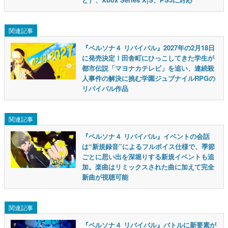
関連記事
『ペルソナ４ リバイバル』2027年の2月18日
に発売決定！田舎町にひっこしてきた学生が
都市伝説「マヨナカテレビ」を追い、連続殺
人事件の解決に挑む学園ジュブナイルRPGの
リバイバル作品
関連記事
『ペルソナ４ リバイバル』イベントの会話
は“新規録音”によるフルボイス仕様で、季節
ごとに思い出を深堀りする新規イベントも追
加。楽曲はリミックスされた曲に加えて完全
新曲が視聴可能
関連記事
『ペルソナ４ リバイバル』バトルに新要素が