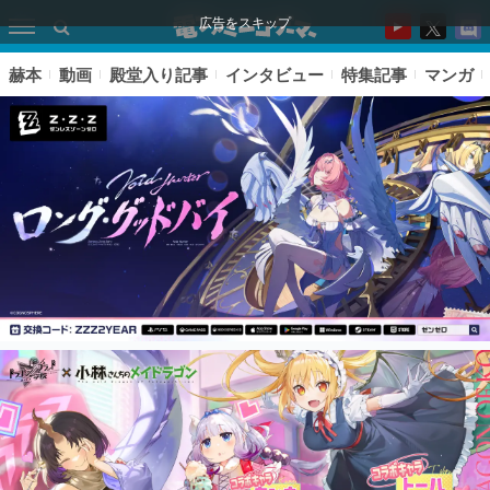
広告をスキップ
赫本
動画
殿堂入り記事
インタビュー
特集記事
マンガ
ピックアップ
電ファミのいま読まれている記事ランキング
アプリセール情報