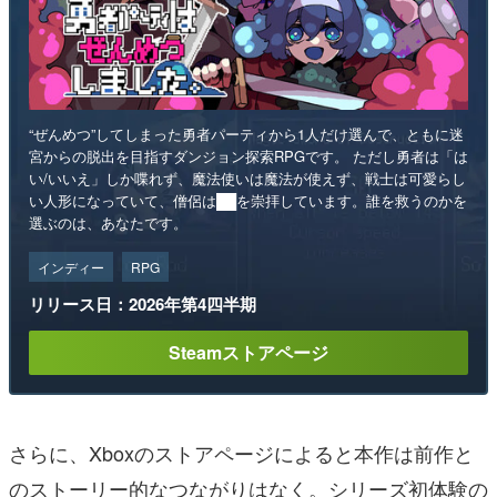
“ぜんめつ”してしまった勇者パーティから1人だけ選んで、ともに迷
宮からの脱出を目指すダンジョン探索RPGです。 ただし勇者は「は
い/いいえ」しか喋れず、魔法使いは魔法が使えず、戦士は可愛らし
い人形になっていて、僧侶は██を崇拝しています。誰を救うのかを
選ぶのは、あなたです。
インディー
RPG
リリース日：2026年第4四半期
Steamストアページ
さらに、Xboxのストアページによると本作は前作と
のストーリー的なつながりはなく。シリーズ初体験の