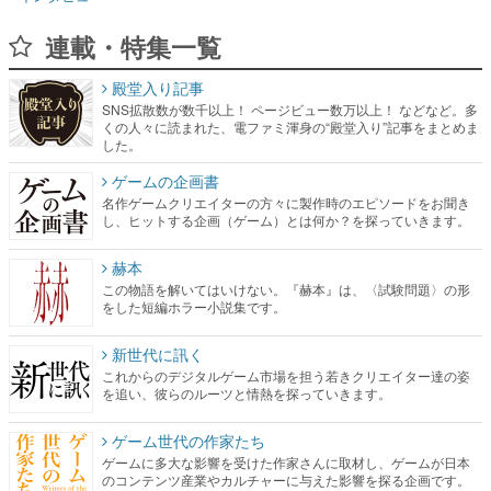
連載・特集一覧
殿堂入り記事
SNS拡散数が数千以上！ ページビュー数万以上！ などなど。多
くの人々に読まれた、電ファミ渾身の“殿堂入り”記事をまとめま
した。
ゲームの企画書
名作ゲームクリエイターの方々に製作時のエピソードをお聞き
し、ヒットする企画（ゲーム）とは何か？を探っていきます。
赫本
この物語を解いてはいけない。『赫本』は、〈試験問題〉の形
をした短編ホラー小説集です。
新世代に訊く
これからのデジタルゲーム市場を担う若きクリエイター達の姿
を追い、彼らのルーツと情熱を探っていきます。
ゲーム世代の作家たち
ゲームに多大な影響を受けた作家さんに取材し、ゲームが日本
のコンテンツ産業やカルチャーに与えた影響を探る企画です。