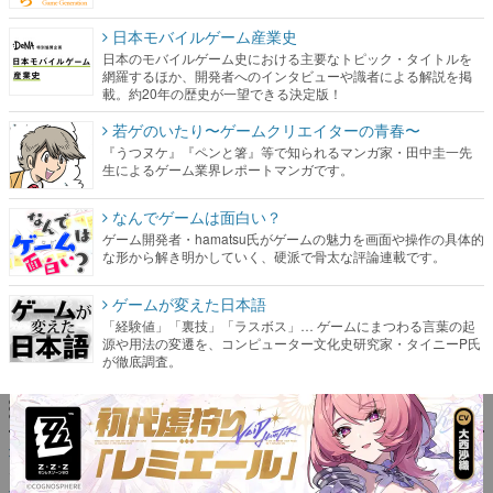
日本モバイルゲーム産業史
日本のモバイルゲーム史における主要なトピック・タイトルを
網羅するほか、開発者へのインタビューや識者による解説を掲
載。約20年の歴史が一望できる決定版！
若ゲのいたり〜ゲームクリエイターの青春〜
『うつヌケ』『ペンと箸』等で知られるマンガ家・田中圭一先
生によるゲーム業界レポートマンガです。
なんでゲームは面白い？
ゲーム開発者・hamatsu氏がゲームの魅力を画面や操作の具体的
な形から解き明かしていく、硬派で骨太な評論連載です。
ゲームが変えた日本語
「経験値」「裏技」「ラスボス」… ゲームにまつわる言葉の起
源や用法の変遷を、コンピューター文化史研究家・タイニーP氏
が徹底調査。
カテゴリ
特集記事