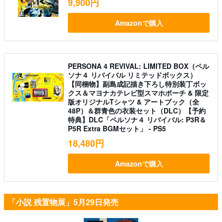
9,900円
Amazonで購入
PERSONA 4 REVIVAL: LIMITED BOX（ペル
ソナ４ リバイバル リミテッドボックス）
【同梱物】副島成記描き下ろし特別装丁ボッ
クス＆マヨナカテレビ型スマホポーチ & 限定
版オリジナルTシャツ & アートブック（全
48P）＆群青色の衣装セット（DLC）【予約
特典】DLC「ペルソナ４ リバイバル: P3R＆
P5R Extra BGMセット」 - PS5
18,480円
Amazonで購入
「小説 残置物展」5月29日発売