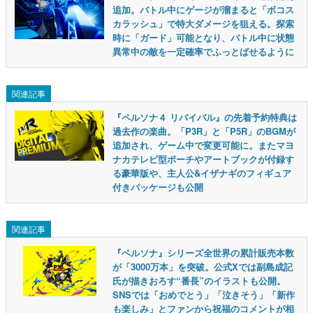
追加。バトル中にゲージが溜まると「ボコス
カラッシュ」で特大ダメージを狙える。探索
時に「ガード」可能となり、バトル中に状態
異常中の敵を一定確率でふっとばせるように
関連記事
『ペルソナ４ リバイバル』の先着予約特典は
過去作の楽曲。「P3R」と「P5R」のBGMが
追加され、ゲーム中で変更可能に。またマヨ
ナカテレビ型ポーチやアートブックが付録す
る豪華版や、主人公&イザナギのフィギュア
付きパッケージも公開
関連記事
『ペルソナ』シリーズ全世界の累計販売本数
が「3000万本」を突破。公式Xでは副島成記
氏が描きおろす“番長”のイラストも公開。
SNSでは「おめでとう」「泣きそう」「新作
も楽しみ」とファンから祝福のコメントが相