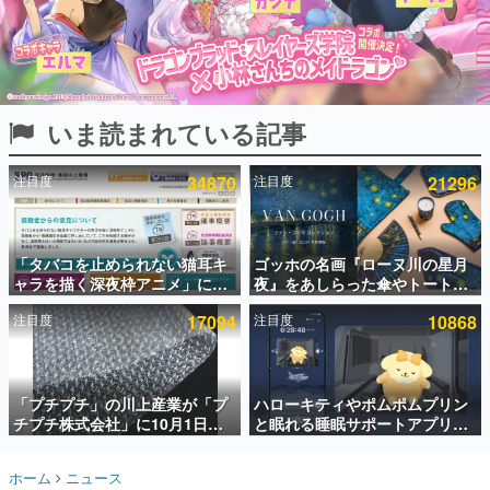
インタビュー
連載・特集一覧
殿堂入り記事
いま読まれている記事
SNS拡散数が数千以上！ ページビュー数万以上！ などな
ど。多くの人々に読まれた、電ファミ渾身の“殿堂入り”記
事をまとめました。
注目度
34870
注目度
21296
ゲームの企画書
名作ゲームクリエイターの方々に製作時のエピソードをお
聞きし、ヒットする企画（ゲーム）とは何か？を探ってい
「タバコを止められない猫耳キ
ゴッホの名画『ローヌ川の星月
きます。
ャラを描く深夜枠アニメ」に視
夜』をあしらった傘やトートバ
赫本
聴者の一部から批判意見。違法
ッグなどが登場。8月7日21時よ
この物語を解いてはいけない。『赫本』は、〈試験問題〉
注目度
17094
注目度
10868
薬物の使用と思わしき描写も含
り2日間限定で予約販売
の形をした短編ホラー小説集です。
めて、BPOが議論を交わす
新世代に訊く
「プチプチ」の川上産業が「プ
ハローキティやポムポムプリン
これからのデジタルゲーム市場を担う若きクリエイター達
の姿を追い、彼らのルーツと情熱を探っていきます。
チプチ株式会社」に10月1日よ
と眠れる睡眠サポートアプリ
り社名変更へ。創業58年で初め
『ゆめたび』が配信中。キャラ
ての変更で、“プチッ”と鳴るお
ごとのASMRや目覚ましアラー
ゲーム世代の作家たち
ホーム
ニュース
なじみの緩衝材が会社の名前に
ムも搭載
ゲームに多大な影響を受けた作家さんに取材し、ゲームが