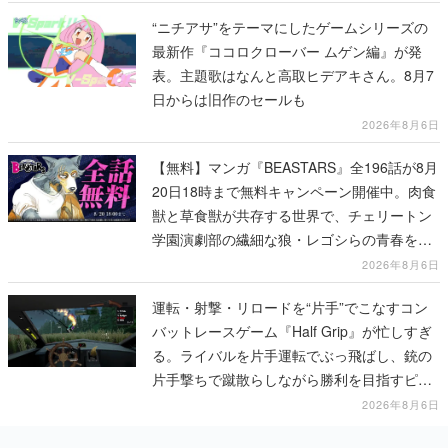
“ニチアサ”をテーマにしたゲームシリーズの
最新作『ココロクローバー ムゲン編』が発
表。主題歌はなんと高取ヒデアキさん。8月7
日からは旧作のセールも
2026年8月6日
【無料】マンガ『BEASTARS』全196話が8月
20日18時まで無料キャンペーン開催中。肉食
獣と草食獣が共存する世界で、チェリートン
学園演劇部の繊細な狼・レゴシらの青春を描
く動物群像劇
2026年8月6日
運転・射撃・リロードを“片手”でこなすコン
バットレースゲーム『Half Grip』が忙しすぎ
る。ライバルを片手運転でぶっ飛ばし、銃の
片手撃ちで蹴散らしながら勝利を目指すピク
セルアート調のローグライク
2026年8月6日