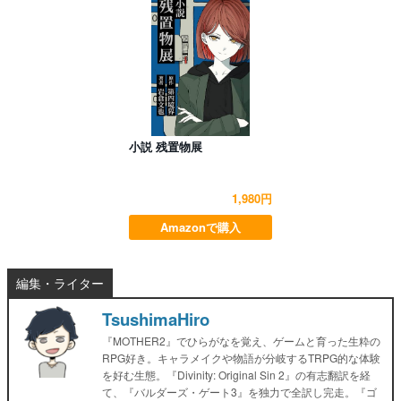
小説 残置物展
1,980円
Amazonで購入
編集・ライター
TsushimaHiro
『MOTHER2』でひらがなを覚え、ゲームと育った生粋の
RPG好き。キャラメイクや物語が分岐するTRPG的な体験
を好む生態。『Divinity: Original Sin 2』の有志翻訳を経
て、『バルダーズ・ゲート3』を独力で全訳し完走。『ゴ