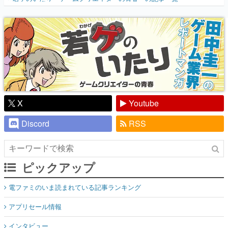
『少年ジャンプ』色だった【若ゲのいた
り】
X
Youtube
Discord
RSS
ピックアップ
電ファミのいま読まれている記事ランキング
アプリセール情報
インタビュー