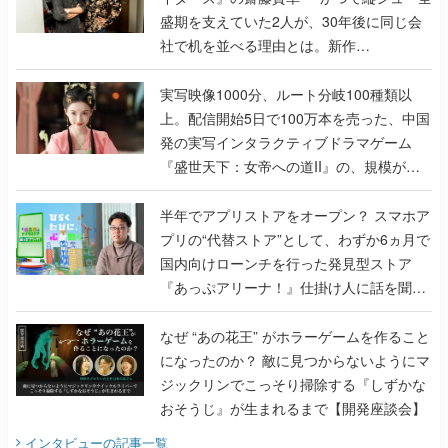
盛期を支えていた2人が、30年後に同じ会
社で机を並べる理由とは。新作
『TATSUJIN EXTREME』で初タッグを組
んだレジェンド2人に訊く開発秘話
実写映像1000分、ルート分岐100種類以
上。配信開始5日で100万本を売った、中国
発の実写インタラクティブドラマゲーム
『盛世天下：女帝への道II』の、規模が違
うこだわりをプロデューサーに聞いた
半年でアプリストアをオープン？ スマホア
プリの“代替ストア”として、わずか6ヵ月で
国内向けローンチを行った発見型ストア
『あっぷアリーナ！』仕掛け人に話を聞い
てみた
なぜ “あの花王” がホラーゲームを作ること
になったのか？ 敵に見つからないようにマ
ジックリンでこっそり掃除する『しずかな
おそうじ』が生まれるまで【開発座談会】
インタビュー
の記事一覧