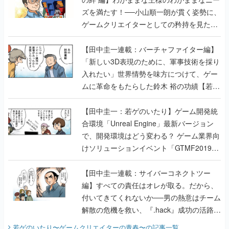
ズを満たす！──小山順一朗が貫く姿勢に、
ゲームクリエイターとしての矜持を見た
【若ゲのいたり最終回】
【田中圭一連載：バーチャファイター編】
「新しい3D表現のために、軍事技術を採り
入れたい」世界情勢を味方につけて、ゲー
ムに革命をもたらした鈴木 裕の功績【若ゲ
のいたり】
【田中圭一：若ゲのいたり】ゲーム開発統
合環境「Unreal Engine」最新バージョン
で、開発環境はどう変わる？ ゲーム業界向
けソリューションイベント「GTMF2019」
に行って、より理解を深めよう【PR】
【田中圭一連載：サイバーコネクトツー
編】すべての責任はオレが取る。だから、
付いてきてくれないか──男の熱意はチーム
解散の危機を救い、『.hack』成功の活路を
開く。業界の快男児・松山 洋に流れる血は
若ゲのいたり〜ゲームクリエイターの青春〜
の記事一覧