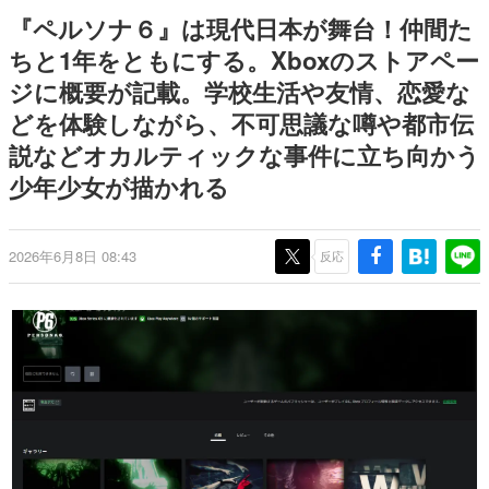
日本のコンテンツ産業やカルチャーに与えた影響を探る企
『ペルソナ６』は現代日本が舞台！仲間た
画です。
ちと1年をともにする。Xboxのストアペー
日本モバイルゲーム産業史
ジに概要が記載。学校生活や友情、恋愛な
日本のモバイルゲーム史における主要なトピック・タイト
ルを網羅するほか、開発者へのインタビューや識者による
どを体験しながら、不可思議な噂や都市伝
解説を掲載。約20年の歴史が一望できる決定版！
説などオカルティックな事件に立ち向かう
若ゲのいたり〜ゲームクリエイターの青春〜
『うつヌケ』『ペンと箸』等で知られるマンガ家・田中圭
少年少女が描かれる
一先生によるゲーム業界レポートマンガです。
なんでゲームは面白い？
2026年6月8日 08:43
反応
ゲーム開発者・hamatsu氏がゲームの魅力を画面や操作の
具体的な形から解き明かしていく、硬派で骨太な評論連載
です。
ゲームが変えた日本語
「経験値」「裏技」「ラスボス」… ゲームにまつわる言葉
の起源や用法の変遷を、コンピューター文化史研究家・タ
イニーP氏が徹底調査。
カテゴリ
特集記事