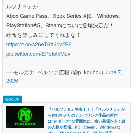
ルソナ６』が
Xbox Game Pass、Xbox Series X|S、Windows、
PlayStation®5、Steamについに登場決定だ！
続報を楽しみにしてくれよな！
https://t.co/s26eT6XJpv
#P6
pic.twitter.com/EPdIotkMuv
— モルガナ_ペルソナ広報 (@p_kouhou)
June 7,
2026
関連記事
『ペルソナ６』発表！！！『ペルソナ５』か
ら約10年ぶりのナンバリング作品の新作
は“超ダーク”な雰囲気に。暗い墓場を歩く謎
の人物が登場。PC（Steam、Windowsな
ど）、Xbox Series X|S、PS5に対応